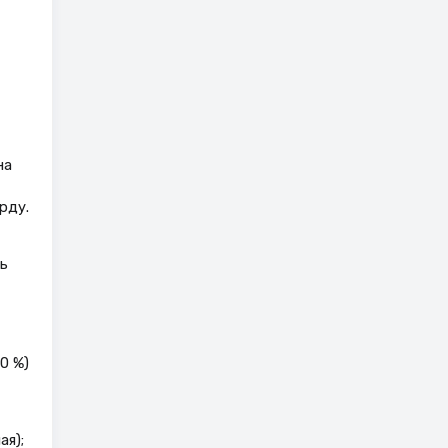
на
рду.
ь
0 %)
я);