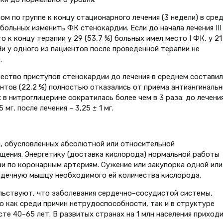
ом по группе к концу стационарного лечения (3 недели) в сре
 больных изменить ФК стенокардии. Если до начала лечения III 
 к концу терапии у 29 (53,7 %) больных имел место I ФК, у 21
ФК. Ни у одного из пациентов после проведенной терапии не
.
ество приступов стенокардии до лечения в среднем составил
иентов (22,2 %) полностью отказались от приема антиангиналь
в нитроглицерине сократилась более чем в 3 раза: до лечени
мг, после лечения – 3,25 ± 1 мг.
й, обусловленных абсолютной или относительной
ения. Энергетику (доставка кислорода) нормальной работы
ви по коронарным артериям. Сужение или закупорка одной или
рдечную мышцу необходимого ей количества кислорода.
льствуют, что заболевания сердечно–сосудистой системы,
 как среди причин нетрудоспособности, так и в структуре
е 40–65 лет. В развитых странах на 1 млн населения приход