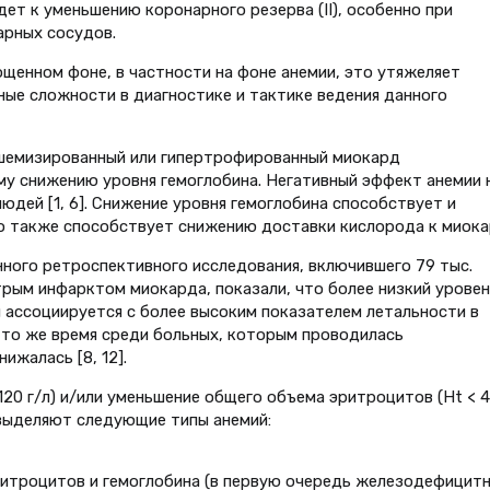
дет к уменьшению коронарного резерва (II), особенно при
арных сосудов.
ощенном фоне, в частности на фоне анемии, это утяжеляет
ные сложности в диагностике и тактике ведения данного
ишемизированный или гипертрофированный миокард
у снижению уровня гемоглобина. Негативный эффект анемии 
юдей [1, 6]. Снижение уровня гемоглобина способствует и
то также способствует снижению доставки кислорода к миока
ного ретроспективного исследования, включившего 79 тыс.
трым инфарктом миокарда, показали, что более низкий уровен
и ассоциируется с более высоким показателем летальности в
В то же время среди больных, которым проводилась
ижалась [8, 12].
120 г/л) и/или уменьшение общего объема эритроцитов (Ht < 4
 выделяют следующие типы анемий:
итроцитов и гемоглобина (в первую очередь железодефицитна