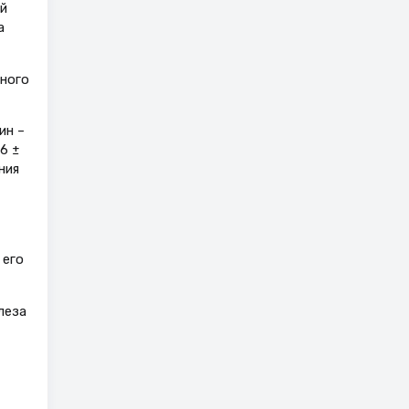
й
а
ного
ин –
6 ±
ния
 его
леза