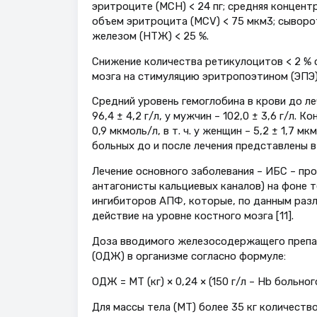
эритроците (МСН) < 24 пг; средняя концент
объем эритроцита (МСV) < 75 мкм3; сыворо
железом (НТЖ) < 25 %.
Снижение количества ретикулоцитов < 2 %
мозга на стимуляцию эритропоэтином (ЭПЭ) 
Средний уровень гемоглобина в крови до лече
96,4 ± 4,2 г/л, у мужчин – 102,0 ± 3,6 г/л.
0,9 мкмоль/л, в т. ч. у женщин – 5,2 ± 1,7 
больных до и после лечения представлены 
Лечение основного заболевания – ИБС – пр
антагонисты кальциевых каналов) на фоне 
ингибиторов АПФ, которые, по данным разл
действие на уровне костного мозга [11].
Доза вводимого железосодержащего препа
(ОДЖ) в организме согласно формуле:
ОДЖ = МТ (кг) × 0,24 × (150 г/л – Hb больно
Для массы тела (МТ) более 35 кг количество