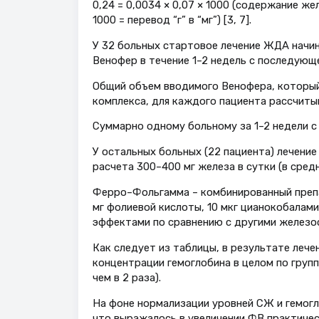
0,24 = 0,0034 × 0,07 × 1000 (содержание же
1000 = перевод “г” в “мг”) [3, 7].
У 32 больных стартовое лечение ЖДА начи
Венофер в течение 1–2 недель с последую
Общий объем вводимого Венофера, который 
комплекса, для каждого пациента рассчиты
Суммарно одному больному за 1–2 недели с 
У остальных больных (22 пациента) лечен
расчета 300–400 мг железа в сутки (в средне
Ферро–Фольгамма – комбинированный препара
мг фолиевой кислоты, 10 мкг цианокобалам
эффектами по сравнению с другими железо
Как следует из таблицы, в результате ле
концентрации гемоглобина в целом по группе
чем в 2 раза).
На фоне нормализации уровней СЖ и гемог
что выражалось в увеличении ФВ практичес