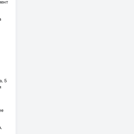
иент
а
, 5
и
ее
,