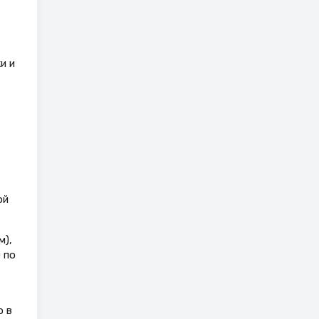
и и
ой
м),
 по
b в