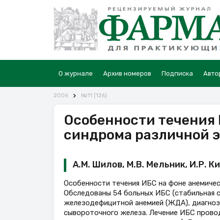
О журнале
Архив номеров
Подписка
Авто
2006
№11 (126)
Особенности течения 
синдрома различной 
А.М. Шилов, М.В. Мельник, И.Р. К
Особенности течения ИБС на фоне анемичес
Обследованы 54 больных ИБС (стабильная с
железодефицитной анемией (ЖДА), диагноз 
сывороточного железа. Лечение ИБС прово