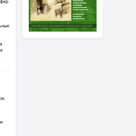
офер
ьные
я
а
х
ре,
ом