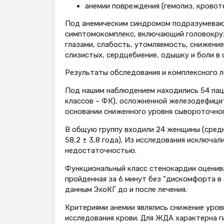
анемии повреждения (гемолиз, кровотеч
Под анемическим синдромом подразумеваю
симптомокомплекс, включающий головокруже
глазами, слабость, утомляемость, снижени
слизистых, сердцебиение, одышку и боли в 
Результаты обследования и комплексного 
Под нашим наблюдением находились 54 паци
классов – ФК), осложненной железодефицит
основании сниженного уровня сывороточног
В общую группу входили 24 женщины (средни
58,2 ± 3,8 года). Из исследования исключа
недостаточностью.
Функциональный класс стенокардии оценива
пройденная за 6 минут без “дискомфорта в
данным ЭхоКГ до и после лечения.
Критериями анемии являлись снижение уровн
исследования крови. Для ЖДА характерна ги