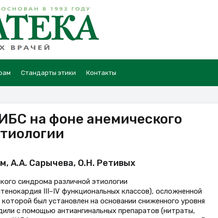
рам
Стандарты этики
Контакты
ИБС на фоне анемического
этиологии
им, А.А. Сарычева, О.Н. Ретивых
кого синдрома различной этиологии
тенокардия III–IV функциональных классов), осложненной
которой был установлен на основании сниженного уровня
дили с помощью антиангинальных препаратов (нитраты,