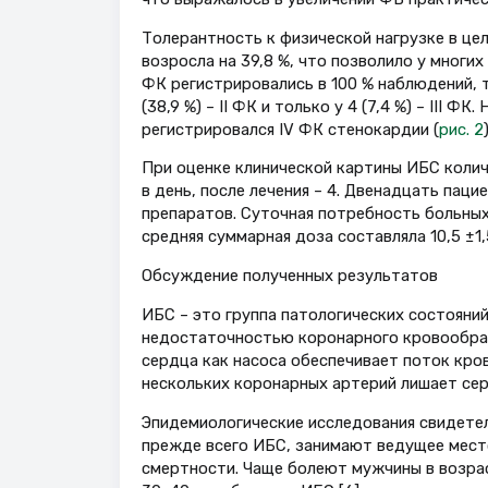
Толерантность к физической нагрузке в цел
возросла на 39,8 %, что позволило у многих
ФК регистрировались в 100 % наблюдений, то
(38,9 %) – II ФК и только у 4 (7,4 %) – III 
регистрировался IV ФК стенокардии (
рис. 2
)
При оценке клинической картины ИБС колич
в день, после лечения – 4. Двенадцать пац
препаратов. Суточная потребность больных 
средняя суммарная доза составляла 10,5 ±1,5 
Обсуждение полученных результатов
ИБС – это группа патологических состояни
недостаточностью коронарного кровообращ
сердца как насоса обеспечивает поток кро
нескольких коронарных артерий лишает се
Эпидемиологические исследования свидете
прежде всего ИБС, занимают ведущее место
смертности. Чаще болеют мужчины в возраст