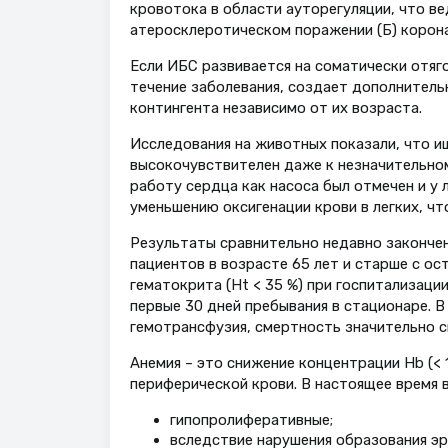
кровотока в области ауторегуляции, что ве
атеросклеротическом поражении (Б) корон
Если ИБС развивается на соматически отяг
течение заболевания, создает дополнитель
контингента независимо от их возраста.
Исследования на животных показали, что 
высокочувствителен даже к незначительном
работу сердца как насоса был отмечен и у л
уменьшению оксигенации крови в легких, ч
Результаты сравнительно недавно закончен
пациентов в возрасте 65 лет и старше с ос
гематокрита (Ht < 35 %) при госпитализаци
первые 30 дней пребывания в стационаре. 
гемотрансфузия, смертность значительно сн
Анемия – это снижение концентрации Hb (< 
периферической крови. В настоящее время
гипопролиферативные;
вследствие нарушения образования эр