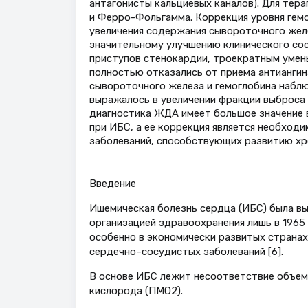
антагонисты кальциевых каналов). Для те
и Ферро-Фольгамма. Коррекция уровня гемогло
увеличения содержания сывороточного железа
значительному улучшению клинического сос
приступов стенокардии, троекратным умен
полностью отказались от приема антиангин
сывороточного железа и гемоглобина наблю
выражалось в увеличении фракции выброса 
диагностика ЖДА имеет большое значение в
при ИБС, а ее коррекция является необхо
заболеваний, способствующих развитию хр
Введение
Ишемическая болезнь сердца (ИБС) была вы
организацией здравоохранения лишь в 1965 
особенно в экономически развитых странах
сердечно–сосудистых заболеваний [6].
В основе ИБС лежит несоответствие объем
кислорода (ПМО2).