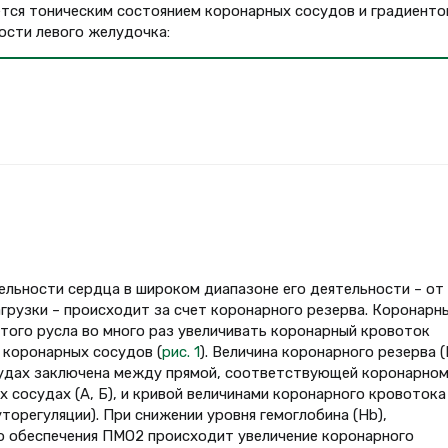
ется тоническим состоянием коронарных сосудов и градиенто
ости левого желудочка:
ельности сердца в широком диапазоне его деятельности – от
агрузки – происходит за счет коронарного резерва. Коронарн
того русла во много раз увеличивать коронарный кровоток
 коронарных сосудов (
рис. 1
). Величина коронарного резерва (I
судах заключена между прямой, соответствующей коронарно
 сосудах (А, Б), и кривой величинами коронарного кровотока
орегуляции). При снижении уровня гемоглобина (Hb),
о обеспечения ПМО2 происходит увеличение коронарного