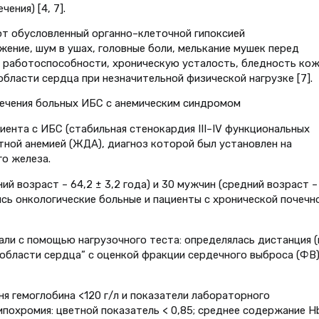
ения) [4, 7].
т обусловленный органно–клеточной гипоксией
ние, шум в ушах, головные боли, мелькание мушек перед
е работоспособности, хроническую усталость, бледность кож
области сердца при незначительной физической нагрузке [7].
лечения больных ИБС с анемическим синдромом
ента с ИБС (стабильная стенокардия III–IV функциональных
ной анемией (ЖДА), диагноз которой был установлен на
о железа.
й возраст – 64,2 ± 3,2 года) и 30 мужчин (средний возраст –
лись онкологические больные и пациенты с хронической почечн
ли с помощью нагрузочного теста: определялась дистанция (
 области сердца” с оценкой фракции сердечного выброса (ФВ)
я гемоглобина <120 г/л и показатели лабораторного
похромия: цветной показатель < 0,85; среднее содержание H