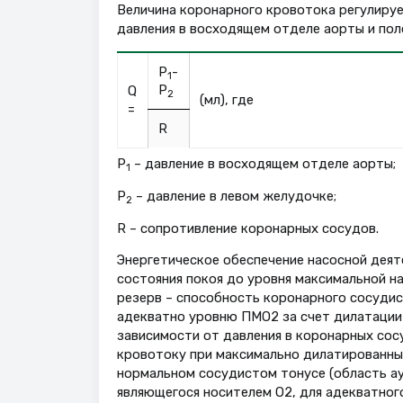
Величина коронарного кровотока регулиру
давления в восходящем отделе аорты и пол
P
-
1
P
Q
2
(мл), где
=
R
Р
– давление в восходящем отделе аорты;
1
Р
– давление в левом желудочке;
2
R – сопротивление коронарных сосудов.
Энергетическое обеспечение насосной деят
состояния покоя до уровня максимальной н
резерв – способность коронарного сосудис
адекватно уровню ПМО2 за счет дилатации
зависимости от давления в коронарных со
кровотоку при максимально дилатированных
нормальном сосудистом тонусе (область аут
являющегося носителем О2, для адекватног