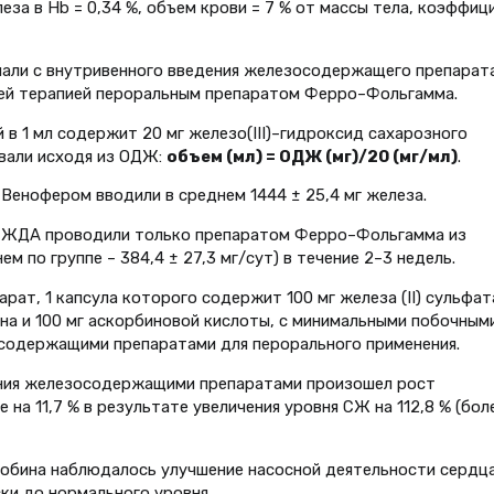
леза в Hb = 0,34 %, объем крови = 7 % от массы тела, коэффиц
нали с внутривенного введения железосодержащего препарат
щей терапией пероральным препаратом Ферро–Фольгамма.
в 1 мл содержит 20 мг железо(III)–гидроксид сахарозного
вали исходя из ОДЖ:
объем (мл) = ОДЖ (мг)/20 (мг/мл)
.
Венофером вводили в среднем 1444 ± 25,4 мг железа.
ие ЖДА проводили только препаратом Ферро–Фольгамма из
м по группе – 384,4 ± 27,3 мг/сут) в течение 2–3 недель.
т, 1 капсула которого содержит 100 мг железа (II) сульфата
ина и 100 мг аскорбиновой кислоты, с минимальными побочным
содержащими препаратами для перорального применения.
чения железосодержащими препаратами произошел рост
 на 11,7 % в результате увеличения уровня СЖ на 112,8 % (бол
лобина наблюдалось улучшение насосной деятельности сердца
ки до нормального уровня.