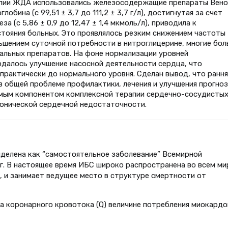
рапии ЖДА использовались железосодержащие препараты Вен
бина (c 99,51 ± 3,7 до 111,2 ± 3,7 г/л), достигнутая за счет
 (с 5,86 ± 0,9 до 12,47 ± 1,4 мкмоль/л), приводила к
тояния больных. Это проявлялось резким снижением частоты
ьшением суточной потребности в нитроглицерине, многие бол
альных препаратов. На фоне нормализации уровней
далось улучшение насосной деятельности сердца, что
практически до нормального уровня. Сделан вывод, что рання
 общей проблеме профилактики, лечения и улучшения прогноз
димым компонентом комплексной терапии сердечно-сосудисты
онической сердечной недостаточности.
делена как “самостоятельное заболевание” Всемирной
г. В настоящее время ИБС широко распространена во всем ми
, и занимает ведущее место в структуре смертности от
а коронарного кровотока (Q) величине потребления миокард