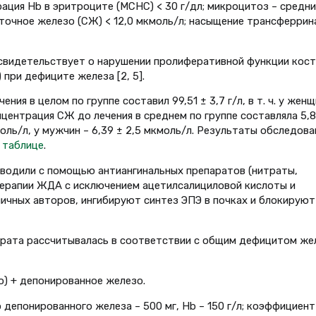
рация Hb в эритроците (МСНС) < 30 г/дл; микроцитоз – средни
точное железо (СЖ) < 12,0 мкмоль/л; насыщение трансферрин
 свидетельствует о нарушении пролиферативной функции кост
при дефиците железа [2, 5].
ния в целом по группе составил 99,51 ± 3,7 г/л, в т. ч. у женщ
 Концентрация СЖ до лечения в среднем по группе составляла 5,8
мкмоль/л, у мужчин – 6,39 ± 2,5 мкмоль/л. Результаты обследова
в
таблице
.
оводили с помощью антиангинальных препаратов (нитраты,
терапии ЖДА с исключением ацетилсалициловой кислоты и
ичных авторов, ингибируют синтез ЭПЭ в почках и блокируют
рата рассчитывалась в соответствии с общим дефицитом же
го) + депонированное железо.
 депонированного железа – 500 мг, Hb – 150 г/л; коэффициент