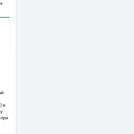
м
ый
) в
му
 при