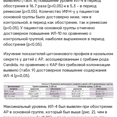
выявлено (табл. 8) повышение уровня ИЛ-4 в период
обострения в 16,7 раза (р<0,05) и в 5,3 – в период
ремиссии (р<0,05). Количество ИФН-γ у пациентов
основной группы было достоверно ниже, чем в
контрольной, в период как обострения, так и ремиссии
(р<0,05). У пациентов основной группы отмечено
достоверное повышение ИЛ-10 по сравнению с
контрольной группой, наиболее выраженное в период
обострения (р<0,05).
Изучение показателей цитокинового профиля в назальном
секрете у детей с АР, ассоциированным с грибами рода
Candidа, по сравнению с КАР без грибковой колонизации
выявило (табл. 9) достоверное повышение содержания
ИЛ-4 (p<0,05).
Максимальный уровень ИЛ-4 был выявлен при обострении
АР в основной группе, который был выше (рис. 2), чем в