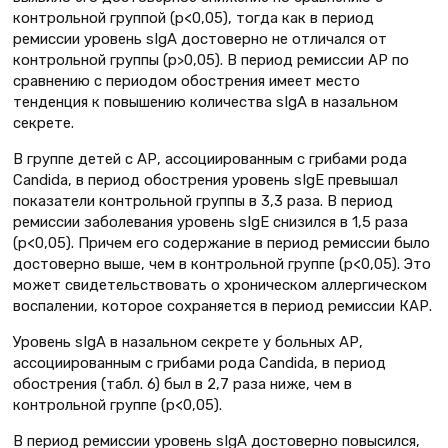
контрольной группой (р<0,05), тогда как в период
ремиссии уровень sIgA достоверно не отличался от
контрольной группы (p>0,05). В период ремиссии АР по
сравнению с периодом обострения имеет место
тенденция к повышению количества sIgA в назальном
секрете.
В группе детей с АР, ассоциированным с грибами рода
Сandida, в период обострения уровень sIgЕ превышал
показатели контрольной группы в 3,3 раза. В период
ремиссии заболевания уровень sIgЕ снизился в 1,5 раза
(р<0,05). Причем его содержание в период ремиссии было
достоверно выше, чем в контрольной группе (р<0,05). Это
может свидетельствовать о хроническом аллергическом
воспалении, которое сохраняется в период ремиссии КАР.
Уровень sIgA в назальном секрете у больных АР,
ассоциированным с грибами рода Сandida, в период
обострения (табл. 6) был в 2,7 раза ниже, чем в
контрольной группе (р<0,05).
В период ремиссии уровень sIgA достоверно повысился,