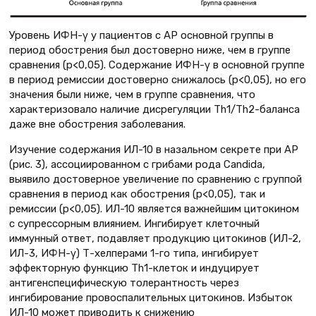
Уровень ИФН-γ у пациентов с АР основной группы в
период обострения был достоверно ниже, чем в группе
сравнения (p<0,05). Содержание ИФН-γ в основной группе
в период ремиссии достоверно снижалось (p<0,05), но его
значения были ниже, чем в группе сравнения, что
характеризовало наличие дисрегуляции Тh1/Тh2-баланса
даже вне обострения заболевания.
Изучение содержания ИЛ-10 в назальном секрете при АР
(рис. 3), ассоциированном с грибами рода Candida,
выявило достоверное увеличение по сравнению с группой
сравнения в период как обострения (p<0,05), так и
ремиссии (p<0,05). ИЛ-10 является важнейшим цитокином
с супрессорным влиянием. Ингибирует клеточный
иммунный ответ, подавляет продукцию цитокинов (ИЛ-2,
ИЛ-3, ИФН-γ) Т-хелперами 1-го типа, ингибирует
эффекторную функцию Th1-клеток и индуцирует
антигенспецифическую толерантность через
ингибирование провоспалительных цитокинов. Избыток
ИЛ-10 может приводить к снижению