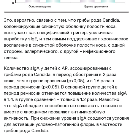
Это, вероятно, связано с тем, что грибы рода Caпdida,
колонизирующие слизистую оболочку полости носа,
выступают как специфический триггер, увеличивая
выработку sIgE, и тем самым поддерживают хроническое
воспаление в слизистой оболочке полости носа, с одной
стороны, аллергического, с другой – инфекционного
генеза.
Количество sIgA у детей с АР, ассоциированным с
грибами рода Caпdida, в период обострения в 2 раза
ниже, чем в группе сравнения (р<0,05), и в 1,6 раза в
период ремиссии (р<0,05). В основной группе детей в
период ремиссии отмечается повышение количества sIgA
в 1,4, в группе сравнения – только в 1,2 раза. Известно,
что sIgA обладает способностью связывать токсины и
вместе с лизоцимом проявляет антимикробную
активность. При снижении уровня sIgA создаются условия
для активации условно-патогенной флоры, в частности
грибов рода Сandida.