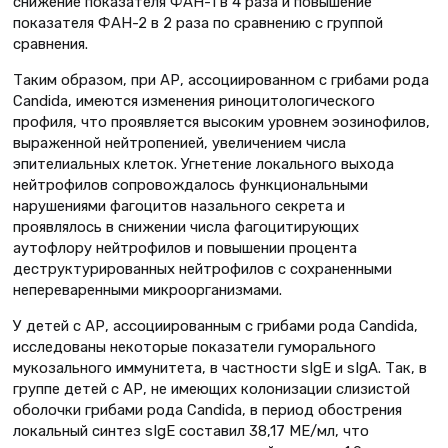
снижение показателя ФАН-1 в 4 раза и повышение
показателя ФАН-2 в 2 раза по сравнению с группой
сравнения.
Таким образом, при АР, ассоциированном с грибами рода
Сandida, имеются изменения риноцитологического
профиля, что проявляется высоким уровнем эозинофилов,
выраженной нейтропенией, увеличением числа
эпителиальных клеток. Угнетение локального выхода
нейтрофилов сопровождалось функциональными
нарушениями фагоцитов назального секрета и
проявлялось в снижении числа фагоцитирующих
аутофлору нейтрофилов и повышении процента
деструктурированных нейтрофилов с сохраненными
непереваренными микроорганизмами.
У детей с АР, ассоциированным с грибами рода Candidа,
исследованы некоторые показатели гуморального
мукозального иммунитета, в частности sIgЕ и sIgA. Так, в
группе детей с АР, не имеющих колонизации слизистой
оболочки грибами рода Candida, в период обострения
локальный синтез sIgЕ составил 38,17 МЕ/мл, что