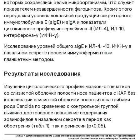
которых сохранялись целые микроорганизмы, что служит
показателем незавершенности фагоцитоза. Кроме этого
определяли уровень локальной продукции секреторного
иммуноглобулина Е (sIgЕ) и sIgA и показатели
цитокинового профиля интерлейкина-4 (ИЛ-4), ИЛ-10,
интерферона-γ (ИФН-γ).
Исследование уровней общего sIgЕ и ИЛ-4, -10, ИФН-γ в
назальном секрете провели иммуноферментным
планшетным методом.
Результаты исследования
Изучение цитологического профиля мазков-отпечатков
со слизистой оболочки полости носа пациентов с КАР без
колонизации слизистой оболочки полости носа грибами
рода Candidа по сравнению с контрольной группой
выявило достоверное повышение содержания
эозинофилов в назальном секрете в период как
обострения (табл. 1), так и ремиссии (р<0,05).