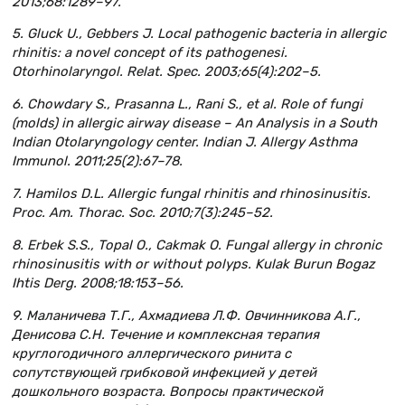
2013;68:1289–97.
5. Gluck U., Gebbers J. Local pathogenic bacteria in allergic
rhinitis: a novel concept of its pathogenesi.
Otorhinolaryngol. Relat. Spec. 2003;65(4):202–5.
6. Chowdary S., Prasanna L., Rani S., et al. Role of fungi
(molds) in allergic airway disease – An Analysis in a South
Indian Otolaryngology center. Indian J. Allergy Asthma
Immunol. 2011;25(2):67–78.
7. Hamilos D.L. Allergic fungal rhinitis and rhinosinusitis.
Proc. Am. Thorac. Soc. 2010;7(3):245–52.
8. Erbek S.S., Topal O., Cakmak O. Fungal allergy in chronic
rhinosinusitis with or without polyps. Kulak Burun Bogaz
Ihtis Derg. 2008;18:153–56.
9. Маланичева Т.Г., Ахмадиева Л.Ф. Овчинникова А.Г.,
Денисова С.Н. Течение и комплексная терапия
круглогодичного аллергического ринита с
сопутствующей грибковой инфекцией у детей
дошкольного возраста. Вопросы практической