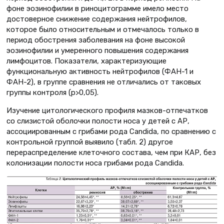
фоне эозинофилии в риноцитограмме имело место
достоверное снижение содержания нейтрофилов,
которое было относительным и отмечалось только в
период обострения заболевания на фоне высокой
эозинофилии и умеренного повышения содержания
лимфоцитов. Показатели, характеризующие
функциональную активность нейтрофилов (ФАН-1 и
ФАН-2), в группе сравнения не отличались от таковых
группы контроля (p>0,05).
Изучение цитологического профиля мазков-отпечатков
со слизистой оболочки полости носа у детей с АР,
ассоциированным с грибами рода Candida, по сравнению с
контрольной группой выявило (табл. 2) другое
перераспределение клеточного состава, чем при КАР, без
колонизации полости носа грибами рода Candidа.