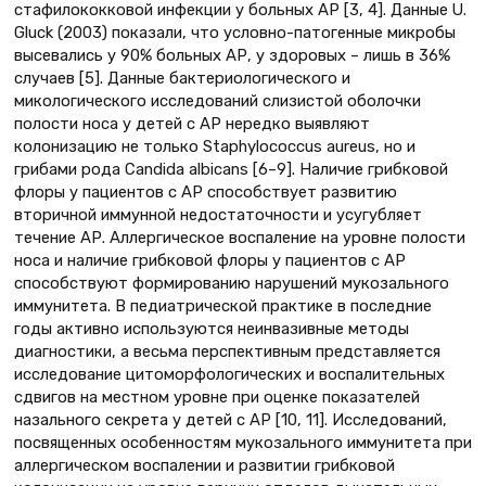
стафилококковой инфекции у больных АР [3, 4]. Данные U.
Gluck (2003) показали, что условно-патогенные микробы
высевались у 90% больных АР, у здоровых – лишь в 36%
случаев [5]. Данные бактериологического и
микологического исследований слизистой оболочки
полости носа у детей с АР нередко выявляют
колонизацию не только Staphylococcus aureus, но и
грибами рода Candida albicans [6–9]. Наличие грибковой
флоры у пациентов с АР способствует развитию
вторичной иммунной недостаточности и усугубляет
течение АР. Аллергическое воспаление на уровне полости
носа и наличие грибковой флоры у пациентов с АР
способствуют формированию нарушений мукозального
иммунитета. В педиатрической практике в последние
годы активно используются неинвазивные методы
диагностики, а весьма перспективным представляется
исследование цитоморфологических и воспалительных
сдвигов на местном уровне при оценке показателей
назального секрета у детей с АР [10, 11]. Исследований,
посвященных особенностям мукозального иммунитета при
аллергическом воспалении и развитии грибковой