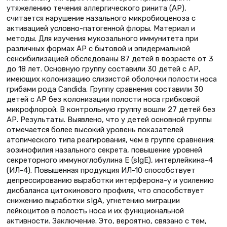
утяжелению течения аллергического ринита (АР),
считается нарушение назального микробиоценоза с
активацией условно-патогенной флоры. Материал и
методы. Для изучения мукозального иммунитета при
различных формах АР с бытовой и эпидермальной
сенсибилизацией обследованы 87 детей в возрасте от 3
до 18 лет. Основную группу составили 30 детей с АР,
имеющих колонизацию слизистой оболочки полости носа
грибами рода Candida. Группу сравнения составили 30
детей с АР без колонизации полости носа грибковой
микрофлорой. В контрольную группу вошли 27 детей без
АР. Результаты. Выявлено, что у детей основной группы
отмечается более высокий уровень показателей
атопического типа реагирования, чем в группе сравнения:
эозинофилия назального секрета, повышение уровней
секреторного иммуноглобулина E (sIgЕ), интерлейкина-4
(ИЛ-4). Повышенная продукция ИЛ-10 способствует
депрессированию выработки интерферона-γ и усилению
дисбаланса цитокинового профиля, что способствует
снижению выработки sIgA, угнетению миграции
лейкоцитов в полость носа и их функциональной
активности. Заключение. Это, вероятно, связано с тем,