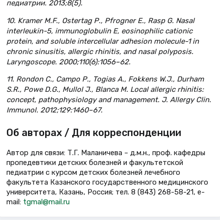
педиатрии. 2013;8(5).
10. Kramer M.F., Ostertag Р., Pfrogner E., Rasp G. Nasal
interleukin-5, immunoglobulin E, eosinophilic cationic
protein, and soluble intercellular adhesion molecule-1 in
chronic sinusitis, allergic rhinitis, and nasal polyposis.
Laryngoscope. 2000;110(6):1056–62.
11. Rondon C., Campo Р., Togias А., Fokkens W.J., Durham
S.R., Powe D.G., Mullol J., Blanca M. Local allergic rhinitis:
concept, pathophysiology and management. J. Allergy Clin.
Immunol. 2012;129:1460–67.
Об авторах / Для корреспонденции
Автор для связи: Т.Г. Маланичева – д.м.н., проф. кафедры
пропедевтики детских болезней и факультетской
педиатрии с курсом детских болезней лечебного
факультета Казанского государственного медицинского
университета, Казань, Россия; тел. 8 (843) 268-58-21, e-
mail:
tgmal@mail.ru