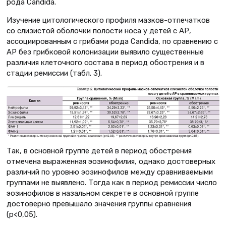
рода Candidа.
Изучение цитологического профиля мазков-отпечатков
со слизистой оболочки полости носа у детей с АР,
ассоциированным с грибами рода Candida, по сравнению с
АР без грибковой колонизации выявило существенные
различия клеточного состава в период обострения и в
стадии ремиссии (табл. 3).
Так, в основной группе детей в период обострения
отмечена выраженная эозинофилия, однако достоверных
различий по уровню эозинофилов между сравниваемыми
группами не выявлено. Тогда как в период ремиссии число
эозинофилов в назальном секрете в основной группе
достоверно превышало значения группы сравнения
(р<0,05).