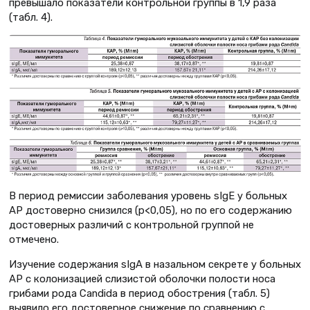
превышало показатели контрольной группы в 1,9 раза
(табл. 4).
В период ремиссии заболевания уровень sIgЕ у больных
АР достоверно снизился (р<0,05), но по его содержанию
достоверных различий с контрольной группой не
отмечено.
Изучение содержания sIgA в назальном секрете у больных
АР с колонизацией слизистой оболочки полости носа
грибами рода Сandida в период обострения (табл. 5)
выявило его достоверное снижение по сравнению с