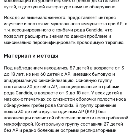
колонизации на уровне верхних отделов дыхательных
путей, в доступной литературе нами не обнаружено.
Исходя из вышеизложенного, представляет интерес
изучение и состояние мукозального иммунитета при АР, в
т.ч. ассоциированного с грибами рода Candida, что
позволит расширить знания по данной проблеме и
максимально персонифицировать проводимую терапию.
Материал и методы
Под наблюдением находились 87 детей в возрасте от 3
до 18 лет, из них 60 детей с АР, имевших бытовую и
эпидермальную сенсибилизацию. Основную группу
составили 30 детей с АР, ассоциированным с грибами
рода Candida, в возрасте от 3 до 18 лет. У всех детей в
мазках-отпечатках со слизистой оболочки полости носа
обнаружены грибы рода Candida. В группу сравнения
вошли 30 детей с круглогодичным АР (КАР) без
колонизации слизистой оболочки полости носа грибковой
микрофлорой. Контрольную группу составили 27 детей
без АР и редко болеющие острыми респираторными