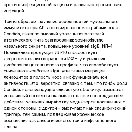
противоинфекционной защиты и развитию хронических
инфекций.
Таким образом, изучение особенностей мукозального
иммунитета при АР, ассоциированном с грибами рода
Candida, выявило высокий уровень показателей
атопического типа реагирования: эозинофилию
назального секрета, повышение уровней sIgE, ИЛ-4.
Повышенная продукция ИЛ-10 способствует
депрессированию выработки ИФН-γ и усилению
дисбаланса цитокинового профиля, что способствует
снижению выработки sIgA, угнетению миграции
лейкоцитов в полость носа и их функциональной
активности. Это, вероятно, связано с тем, что грибы рода
Caпdida, колонизирущие слизистую оболочку, вызывают
инвазивный процесс и оказывают на нее повреждающее
действие, усиливая выработку медиаторов воспаления, с
одной стороны, с другой – выступают как специфический
триггер, тем самым, поддерживая хроническое
воспаление как аллергического, так и инфекционного
генеза.