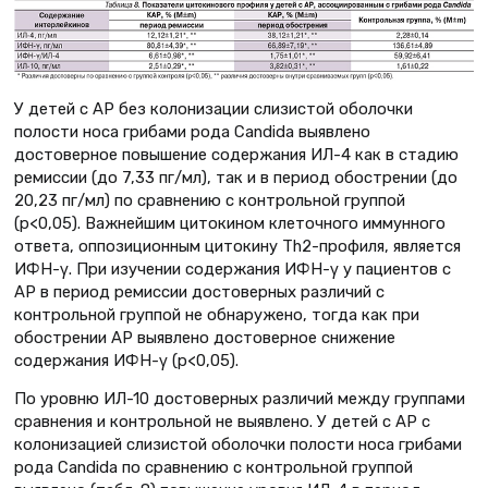
У детей с АР без колонизации слизистой оболочки
полости носа грибами рода Сandida выявлено
достоверное повышение содержания ИЛ-4 как в стадию
ремиссии (до 7,33 пг/мл), так и в период обострении (до
20,23 пг/мл) по сравнению с контрольной группой
(p<0,05). Важнейшим цитокином клеточного иммунного
ответа, оппозиционным цитокину Тh2-профиля, является
ИФН-γ. При изучении содержания ИФН-γ у пациентов с
АР в период ремиссии достоверных различий с
контрольной группой не обнаружено, тогда как при
обострении АР выявлено достоверное снижение
содержания ИФН-γ (p<0,05).
По уровню ИЛ-10 достоверных различий между группами
сравнения и контрольной не выявлено. У детей с АР с
колонизацией слизистой оболочки полости носа грибами
рода Сandida по сравнению с контрольной группой