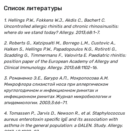
Список литературы
1. Hellings P.W., Fokkens W.J., Akdis С., Bachert C.
Uncontrolled allergic rhinitis and chronic rhinosinusitis:
where do we stand today? Allergy. 2013;68:1–7.
2. Roberts G., Xatzipsalti M., Borrego L.M., Custovic A.,
Halken S., Hellings P.W., Papadopoulos N.G., Rotiroti G.,
Scadding G., Timmermans F., Valovirta E. Paediatric rhinitis:
position paper of the European Academy of Allergy and
Clinical Immunology. Allergy. 2013;68:1102–16.
3. Романенко Э.Е., Багуро А.П., Мокропосова А.М.
Микрофлора слизистой носа при аллергическом
круглогодичном и инфекционном ринитах и
инфекционном ринитах Журнал микробиологии и
эпидемиологии. 2003;3:66–71.
4. Tomassen P., Jarvis D., Newson R., et al. Staphylococcus
aureus enterotoxin specific IgE and its association with
asthma in the general population: a GALEN. Study. Allergy.