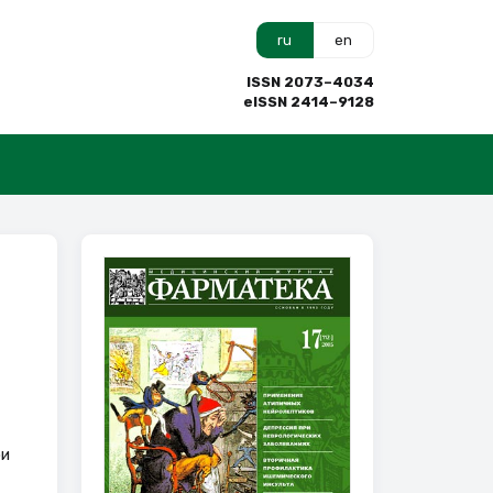
ru
en
ISSN 2073–4034
eISSN 2414–9128
ри