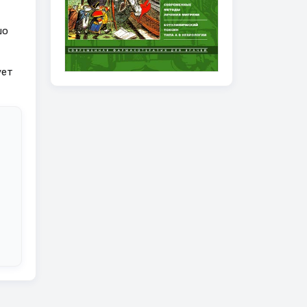
шо
ует