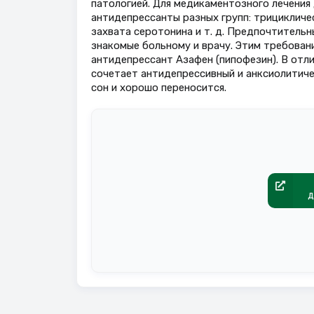
патологией. Для медикаментозного лечения
антидепрессанты разных групп: трицикличе
захвата серотонина и т. д. Предпочтитель
знакомые больному и врачу. Этим требован
антидепрессант Азафен (пипофезин). В отл
сочетает антидепрессивный и анксиолитиче
сон и хорошо переносится.
д