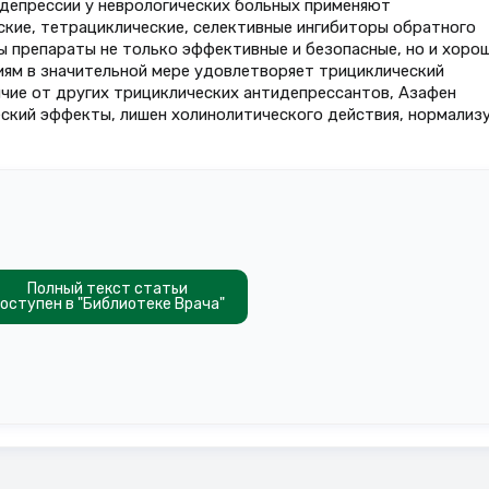
 депрессии у неврологических больных применяют
ские, тетрациклические, селективные ингибиторы обратного
ны препараты не только эффективные и безопасные, но и хоро
иям в значительной мере удовлетворяет трициклический
ичие от других трициклических антидепрессантов, Азафен
ский эффекты, лишен холинолитического действия, нормализ
Полный текст статьи
оступен в "Библиотеке Врача"