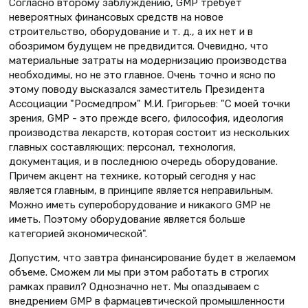
Согласно второму заблуждению, GMP требует
невероятных финансовых средств на новое
строительство, оборудование и т. д., а их нет и в
обозримом будущем не предвидится. Очевидно, что
материальные затраты на модернизацию производства
необходимы, но не это главное. Очень точно и ясно по
этому поводу высказался заместитель Президента
Ассоциации "Росмедпром" М.И. Григорьев: "С моей точки
зрения, GMP - это прежде всего, философия, идеология
производства лекарств, которая состоит из нескольких
главных составляющих: персонал, технология,
документация, и в последнюю очередь оборудование.
Причем акцент на технике, который сегодня у нас
является главным, в принципе является неправильным.
Можно иметь супероборудование и никакого GMP не
иметь. Поэтому оборудование является больше
категорией экономической".
Допустим, что завтра финансирование будет в желаемом
объеме. Сможем ли мы при этом работать в строгих
рамках правил? Однозначно нет. Мы опаздываем с
внедрением GMP в фармацевтической промышленности