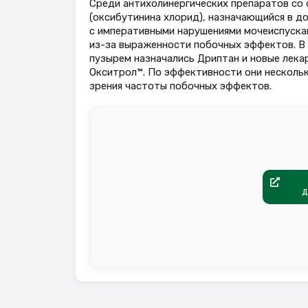
Среди антихолинергических препаратов со
(оксибутинина хлорид), назначающийся в до
с императивными нарушениями мочеиспускан
из-за выраженности побочных эффектов. В
пузырем назначались Дриптан и новые лека
Окситрол™. По эффективности они нескольк
зрения частоты побочных эффектов.
д