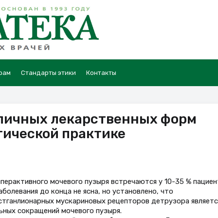
рам
Стандарты этики
Контакты
личных лекарственных форм
гической практике
перактивного мочевого пузыря встречаются у 10-35 % пациен
болевания до конца не ясна, но установлено, что
стганлионарных мускариновых рецепторов детрузора являетс
льных сокращений мочевого пузыря.