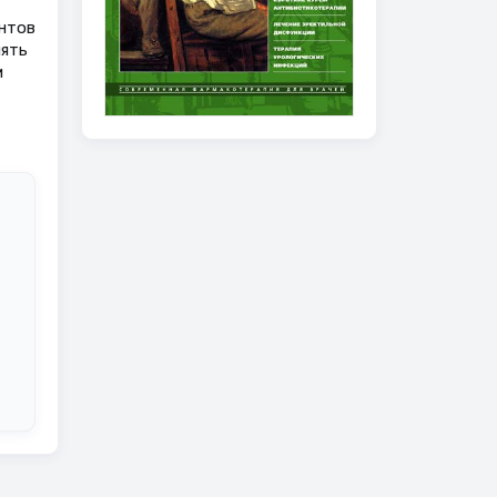
ентов
нять
м