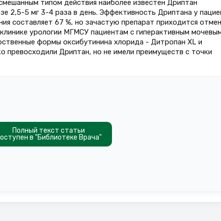
 смешанным типом действия наиболее известен Дриптан
зе 2,5-5 мг 3-4 раза в день. Эффективность Дриптана у паци
ия составляет 67 %, но зачастую препарат приходится отме
 клинике урологии МГМСУ пациентам с гиперактивным мочевы
рственные формы оксибутинина хлорида - Дитропан XL и
о превосходили Дриптан, но не имели преимуществ с точки
Полный текст статьи
оступен в "Библиотеке Врача"