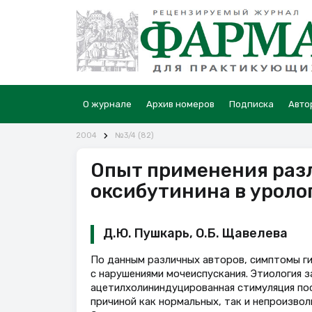
О журнале
Архив номеров
Подписка
Авто
2004
№3/4 (82)
Опыт применения раз
оксибутинина в уроло
Д.Ю. Пушкарь, О.Б. Щавелева
По данным различных авторов, симптомы ги
c нарушениями мочеиспускания. Этиология за
ацетилхолининдуцированная стимуляция по
причиной как нормальных, так и непроизво