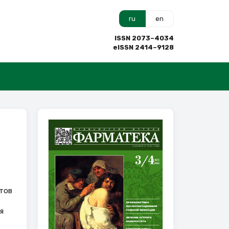
ru
en
ISSN 2073–4034
eISSN 2414–9128
тов
я