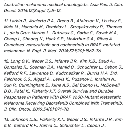
Australian melanoma medical oncologists. Asia Pac. J. Clin.
Oncol. 2016;12(Suppl 7):5–12.
11. Larkin J., Ascierto P.A., Dreno B., Atkinson V., Liszkay G.,
Maio M., Mandala M., Demidov L., Stroyakovskiy D., Thomas
L., de la Cruz-Merino L., Dutriaux C., Garbe C., Sovak M.A.,
Chang I., Choong N., Hack S.P., McArthur G.A., Ribas A.
Combined vemurafenib and cobimetinib in BRAF-mutated
melanoma. N. Engl. J. Med. 2014;371(20):1867–76.
12. Long G.V., Weber J.S., Infante J.R., Kim K.B., Daud A.,
Gonzalez R., Sosman J.A., Hamid O., Schuchter L., Cebon J.,
Kefford R.F., Lawrence D., Kudchadkar R., Burris H.A. 3rd,
Falchook G.S., Algazi A., Lewis K., Puzanov I., Ibrahim N.,
Sun P., Cunningham E., Kline A.S., Del Buono H., McDowell
D.O., Patel K., Flaherty K.T. Overall Survival and Durable
Responses in Patients With BRAF V600-Mutant Metastatic
Melanoma Receiving Dabrafenib Combined With Trametinib.
J. Clin. Oncol. 2016;34(8):871–78.
13. Johnson D.B., Flaherty K.T., Weber J.S., Infante J.R., Kim
K.B., Kefford R.F., Hamid O., Schuchter L., Cebon J.,