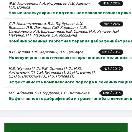
Ф.В. Моисеенко, А.А. Кудрявцев, А.В. Мыслик,
№17 / 2017
Н.М. Волков
Новые молекулярные подтипы немелкоклеточного рака 
Д.Р. Насхлеташвили, В.А. Горбунова, А.Х.
№8 / 2017
Бекяшев, Л.В. Демидов, Г.Ю. Харкевич, И.В.
Самойленко, К.А. Барышников, К.В. Орлова, И.А. Утяшев, Н.Н.
Петенко, И.Г. Маркина, Е.А. Москвина
Комбинированная таргетная терапия дабрафениб+трамет
К.В. Орлова, Г.Ю. Харкевич, Л.В. Демидов
№17 / 2014
Молекулярно-генетическая гетерогенность меланомы к
Н.В. Жукова (1, 2), Р.В. Орлова (1, 2), Н.Ю.
№7 / 2019
Антимоник (1), С.И. Кутукова (1, 3), Н.П. Беляк (1,
2), О.В. Васюсина (3), Н.В. Попова (1)
Эффективность комплексного подхода к лечению пацие
М.Е. Абрамов, О.О. Гордеева, Г.В. Вышинская
№8 / 2016
Эффективность дабрафениба и траметиниба в лечении 