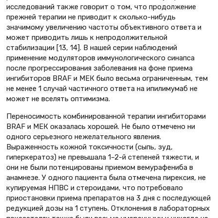
исследований также говорит о том, что продолжение
прежней терапии не приводит к сколько-нибудь
значимому увеличению частоты объективного ответа и
может приводить лишь к непродолжительной
стабилизации [13, 14]. В нашей серии наблюдений
применение модуляторов иммунологического синапса
после прогрессирования заболевания на фоне приема
ингибиторов BRAF и МЕК было весьма ограниченным, тем
не менее 1 случай частичного ответа на ипилимумаб не
может не вселять оптимизма.
Переносимость комбинированной терапии ингибиторами
BRAF и МЕК оказалась хорошей. Не было отмечено ни
одного серьезного нежелательного явления.
Выраженность кожной токсичности (сыпь, зуд,
гиперкератоз) не превышала 1–2-й степеней тяжести, и
они не были потенцированы приемом вемурафениба в
анамнезе. У одного пациента была отмечена пирексия, не
купируемая НПВС и стероидами, что потребовало
приостановки приема препаратов на 3 дня с последующей
редукцией дозы на 1 ступень. Отклонения в лабораторных