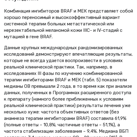
Комбинация ингибиторов BRAF и МЕК представляет собой
хорошо переносимый и высокоэффективный вариант
системной терапии больных метастатической или
нерезектабельной меланомой кожи IIIC- и IV-стадий с
мутацией в гене BRAF.
Данные крупных международных рандомизированных
исследований демонстрируют впечатляющие результаты,
которые не всегда удается воспроизвести в условиях
реальной клинической практики. Так, например, в
исследованиях III фазы по изучению комбинированной
терапии ингибиторами BRAF и МЕК (табл. 5) показатели
медианы ОВ превышали 2 года, в то время как при анализе
данных, полученных в Программах расширенного доступа
к препарату (намного более приближенных к условиям
реальной клинической практики) результаты лечения уже
несколько хуже: частота объективных ответов (без
анамнеза терапии ингибиторами BRAF) составила 61,9%
(полные ответы – 10,8%; частичные ответы – 51,1%), а
частота стабилизации заболевания – 9,4%. Медиана ВБП