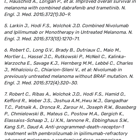
I., Hauschild A., Lorigan P., et al. Improved overall survival in
melanoma with combined dabrafenib and trametinib. N.
Engl. J. Med. 2015;372(1):30–9.
5. Larkin J., Hodi F.S., Wolchok J.D. Combined Nivolumab
and Ipilimumab or Monotherapy in Untreated Melanoma. N.
Engl. J. Med. 2015;373(13):1270–71.
6. Robert C., Long G.V., Brady B., Dutriaux C., Maio M.,
Mortier L., Hassel J.C., Rutkowski P., McNeil C., Kalinka-
Warzocha E., Savage K.J., Hernberg M.M., Lebbé C., Charles
J., Mihalcioiu C., Chiarion-Sileni V., et al: Nivolumab in
previously untreated melanoma without BRAF mutation. N.
Engl. J. Med. 2015;372(4):320–30.
7. Robert C., Ribas A., Wolchok J.D., Hodi F.S., Hamid O.,
Kefford R., Weber J.S., Joshua A.M.,Hwu W.J., Gangadhar
T.C., Patnaik A., Dronca R., Zarour H., Joseph R.W., Boasberg
P., Chmielowski B., Mateus C., Postow M.A., Gergich K.,
Elassaiss-Schaap J., Li X.N., Iannone R., Ebbinghaus S.W.,
Kang S.P., Daud A. Anti-programmed-death-receptor-1
treatment with pembrolizumab in ipilimumab-refractory
advanced melanoma: a randomised dose-comparison