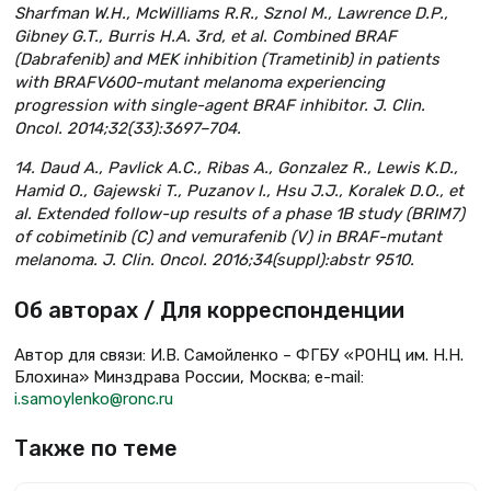
Sharfman W.H., McWilliams R.R., Sznol M., Lawrence D.P.,
Gibney G.T., Burris H.A. 3rd, et al. Combined BRAF
(Dabrafenib) and MEK inhibition (Trametinib) in patients
with BRAFV600-mutant melanoma experiencing
progression with single-agent BRAF inhibitor. J. Clin.
Oncol. 2014;32(33):3697–704.
14. Daud A., Pavlick A.C., Ribas A., Gonzalez R., Lewis K.D.,
Hamid O., Gajewski T., Puzanov I., Hsu J.J., Koralek D.O., et
al. Extended follow-up results of a phase 1B study (BRIM7)
of cobimetinib (C) and vemurafenib (V) in BRAF-mutant
melanoma. J. Clin. Oncol. 2016;34(suppl):abstr 9510.
Об авторах / Для корреспонденции
Автор для связи: И.В. Самойленко – ФГБУ «РОНЦ им. Н.Н.
Блохина» Минздрава России, Москва; e-mail:
i.samoylenko@ronc.ru
Также по теме