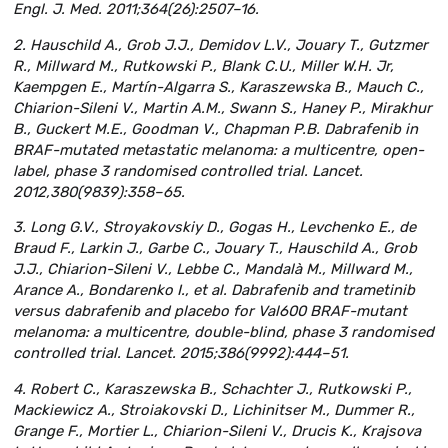
Engl. J. Med. 2011;364(26):2507–16.
2. Hauschild A., Grob J.J., Demidov L.V., Jouary T., Gutzmer
R., Millward M., Rutkowski P., Blank C.U., Miller W.H. Jr,
Kaempgen E., Martín-Algarra S., Karaszewska B., Mauch C.,
Chiarion-Sileni V., Martin A.M., Swann S., Haney P., Mirakhur
B., Guckert M.E., Goodman V., Chapman P.B. Dabrafenib in
BRAF-mutated metastatic melanoma: a multicentre, open-
label, phase 3 randomised controlled trial. Lancet.
2012,380(9839):358–65.
3. Long G.V., Stroyakovskiy D., Gogas H., Levchenko E., de
Braud F., Larkin J., Garbe C., Jouary T., Hauschild A., Grob
J.J., Chiarion-Sileni V., Lebbe C., Mandalà M., Millward M.,
Arance A., Bondarenko I., et al. Dabrafenib and trametinib
versus dabrafenib and placebo for Val600 BRAF-mutant
melanoma: a multicentre, double-blind, phase 3 randomised
controlled trial. Lancet. 2015;386(9992):444–51.
4. Robert C., Karaszewska B., Schachter J., Rutkowski P.,
Mackiewicz A., Stroiakovski D., Lichinitser M., Dummer R.,
Grange F., Mortier L., Chiarion-Sileni V., Drucis K., Krajsova