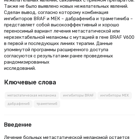
Также не было выявлено новых нежелательных явлений.
Сделан вывод, согласно которому комбинация
ингибиторов BRAF и МЕК – дабрафениба и траметиниба –
представляет собой высокоэффективный и хорошо
переносимый вариант лечения метастатической или
нерезектабельной меланомы с мутацией в гене BRAF V600
в первой и последующих линиях терапии. Данные
упомянутой программы расширенного доступа
согласуются с результатами ранее проведенных
рандомизированных
исследований.
Ключевые слова
метастатическая меланома
ингибиторы BRAF
ингибиторы MEK
дабрафениб
траметиниб
Введение
Лечение больных метастатической меланомой остается