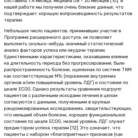
составила 7,4 месяца, медиана ОВ – 20 месяцев [10]. В
нашей работе мы получили очень близкие данные, что
подтверждает хорошую вопроизводимость результатов
терапии.
Небольшое число пациентов, принимавших участие в
Программе расширенного доступа, не позволяет
выполнить сколько-нибудь значимый статистический
анализ факторов успеха или неудачи терапии.
Единственными характеристиками, оказавшими влияние
на длительность периода без прогрессирования, были
распространенность болезни, оцененная по системе TNM
как соответствующая M1c (поражение внутренних
органов и/или повышенный уровень ЛДГ) и состояние по
шкале ECOG. Однако результаты сравнения подгрупп
пациентов с различными исходами лечения в целом
согласуются с данными, полученными в крупных
рандомизированных исследованиях, свидетельствующих,
что меньший объем болезни, хорошее функциональное
состояние по шкале ECOG, низкий уровень ЛДГ служат
предиктором успеха терапии [12]. Это означает, что
пациенты с набором «благоприятных» признаков (как