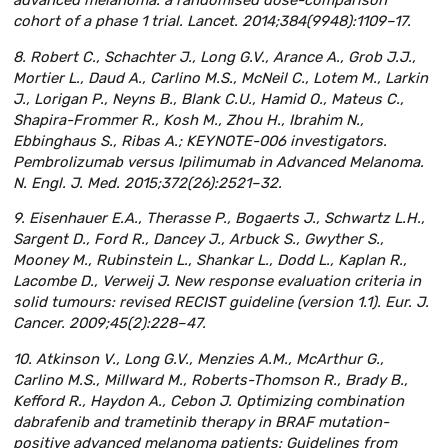
cohort of a phase 1 trial. Lancet. 2014;384(9948):1109–17.
8. Robert C., Schachter J., Long G.V., Arance A., Grob J.J.,
Mortier L., Daud A., Carlino M.S., McNeil C., Lotem M., Larkin
J., Lorigan P., Neyns B., Blank C.U., Hamid O., Mateus C.,
Shapira-Frommer R., Kosh M., Zhou H., Ibrahim N.,
Ebbinghaus S., Ribas A.; KEYNOTE-006 investigators.
Pembrolizumab versus Ipilimumab in Advanced Melanoma.
N. Engl. J. Med. 2015;372(26):2521–32.
9. Eisenhauer E.A., Therasse P., Bogaerts J., Schwartz L.H.,
Sargent D., Ford R., Dancey J., Arbuck S., Gwyther S.,
Mooney M., Rubinstein L., Shankar L., Dodd L., Kaplan R.,
Lacombe D., Verweij J. New response evaluation criteria in
solid tumours: revised RECIST guideline (version 1.1). Eur. J.
Cancer. 2009;45(2):228–47.
10. Atkinson V., Long G.V., Menzies A.M., McArthur G.,
Carlino M.S., Millward M., Roberts-Thomson R., Brady B.,
Kefford R., Haydon A., Cebon J. Optimizing combination
dabrafenib and trametinib therapy in BRAF mutation-
positive advanced melanoma patients: Guidelines from