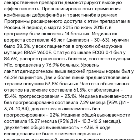
лекарственные препараты демонстрируют высокую
эффективность. Проанализирован опыт применения
комбинации дабрафениба и траметиниба в рамках
Программы расширенного доступа к этим препаратам в
России. В период с марта 2015 по июнь 2015 г. в
программу были включены 14 больных. Медиана их
возраста составила 45 лет (диапазон – 30–63), мужчин
было 38,5%, у всех пациентов в опухоли обнаружена
мутация BRAF V600E. Статус по шкале ECOG 0-1 был у
84,6%, распространенность болезни, соответствующая
M1c, определена у 76,9% больных. Уровень
лактатдегидрогеназы выше верхней границы нормы был у
46,2% пациентов. Две и более линий предшествовавшей
терапии получили 53,8% больных. Частота объективных
ответов на лечение составила 61,5%, стабилизации –
15,4%, прогрессирования – 23,1%. Медиана выживаемости
без прогрессирования составила 7,29 месяца (95% ДИ –
3,74–10,84), двухлетняя выживаемость без
прогрессирования – 22%. Медиана общей выживаемости
составила 13,27 месяца (95% ДИ – 10,3–16,2 месяца),
двухлетняя общая выживаемость – 43%. В ходе
исследования не было отмечено серьезных
нежелательных явлений, связанных с приемом препаратов.