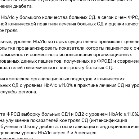
нений диабета.
НbА1с у большого количества больных СД, в связи с чем ФРС
ной клинической практики лечения больных СД и оценки качес
онтроля.
льные, уровень НbА1с которых существенно превышает целев
попытка проанализировать показатели когорты пациентов с о
 возможности совместного использования организационных
рованных данных пациентов, полученных из ФРСД) и современ
казателей гликемического контроля у больных СД.
ия комплекса организационных подходов и клинических
ных СД с уровнем НbА1с ≥11,0% в практике лечения СД на ур
службы региона.
та ФРСД выборку больных СД1 и СД2 с уровнем НbА1с ≥11,0%.
на улучшение показателей контроля СД (интенсификация
обучение в Школу диабета, госпитализация в эндокринологиче
делением уровня НbА1с через 3 и 6 месяцев.
ченных данных.