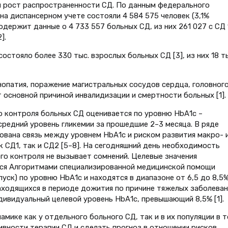
 рост распространенности СД. По данным федерального
 на диспансерном учете состояли 4 584 575 человек (3,1%
одержит данные о 4 733 557 больных СД, из них 261 027 с СД 
].
состояло более 330 тыс. взрослых больных СД [3], из них 18 т
опатия, поражение магистральных сосудов сердца, головног
 основной причиной инвалидизации и смертности больных [1].
о контроля больных СД оценивается по уровню НbА1с –
едний уровень гликемии за прошедшие 2–3 месяца. В ряде
вана связь между уровнем НbА1с и риском развития макро- 
 СД1, так и СД2 [5–8]. На сегодняшний день необходимость
го контроля не вызывает сомнений. Целевые значения
ются Алгоритмами специализированной медицинской помощи
уск) по уровню НbА1с и находятся в диапазоне от 6,5 до 8,5%
аходящихся в периоде дожития по причине тяжелых заболеван
дивидуальный целевой уровень НbА1с, превышающий 8,5% [1].
амике как у отдельного больного СД, так и в их популяции в 
ивности терапии СД и сделать прогноз в отношении рисков