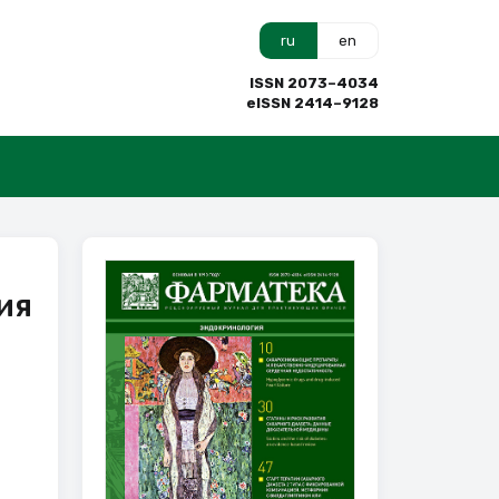
ru
en
ISSN 2073–4034
eISSN 2414–9128
ия