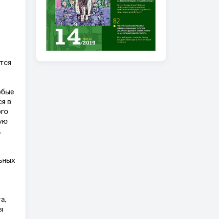
тся
юбые
я в
ого
ую
.
ьных
а,
я