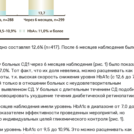
но составлял 12,6% (n=417). После 6 месяцев наблюдения был
 больных СД1 через 6 месяцев наблюдения (рис. 1) было показ
7,0%. Тот факт, что их доля невелика, можно расценивать как
ы, т.к. высокая скорость снижения уровня НbА1с (с 12,6 до 
й только в отношении больных с неудовлетворительным
 выявленном СД. У больных с длительным течением СД подоб
ровоцировать ухудшение течения диабетической ретинопатии
есяцев наблюдения имели уровень НbА1с в диапазоне от 7,0 д
показателем эффективности проведенных мероприятий, но
индивидуальных целей гликемического контроля (рис. 1).
ли уровень НbА1с от 9,5 до 10,9%. Это можно расценивать как