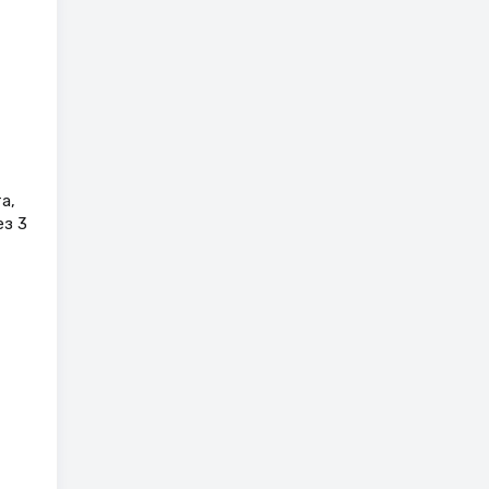
а,
ез 3