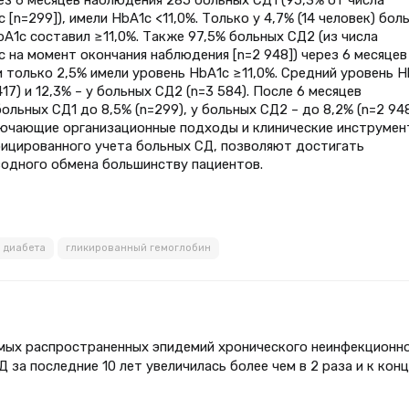
[n=299]), имели НbА1с <11,0%. Только у 4,7% (14 человек) бол
А1с составил ≥11,0%. Также 97,5% больных СД2 (из числа
 на момент окончания наблюдения [n=2 948]) через 6 месяцев
и только 2,5% имели уровень НbА1с ≥11,0%. Средний уровень Н
17) и 12,3% – у больных СД2 (n=3 584). После 6 месяцев
льных СД1 до 8,5% (n=299), у больных СД2 – до 8,2% (n=2 948
лючающие организационные подходы и клинические инструмен
фицированного учета больных СД, позволяют достигать
водного обмена большинству пациентов.
 диабета
гликированный гемоглобин
амых распространенных эпидемий хронического неинфекционн
 за последние 10 лет увеличилась более чем в 2 раза и к конц