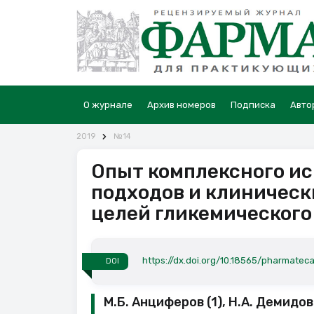
О журнале
Архив номеров
Подписка
Авто
2019
№14
Опыт комплексного и
подходов и клиническ
целей гликемического
https://dx.doi.org/10.18565/pharmateca
DOI
М.Б. Анциферов (1), Н.А. Демидов