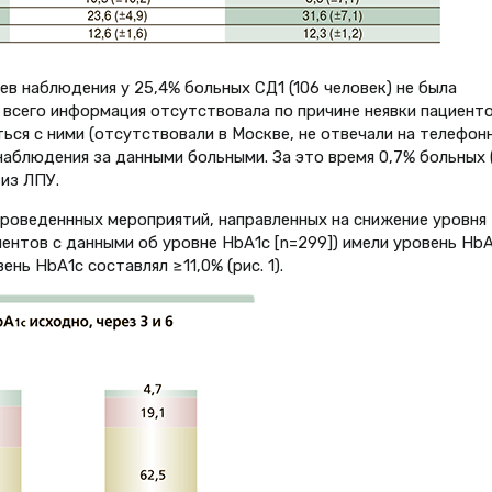
в наблюдения у 25,4% больных СД1 (106 человек) не была
 всего информация отсутствовала по причине неявки пациенто
ься с ними (отсутствовали в Москве, не отвечали на телефон
 наблюдения за данными больными. За это время 0,7% больных 
 из ЛПУ.
проведеннных мероприятий, направленных на снижение уровня
иентов с данными об уровне НbА1с [n=299]) имели уровень Нb
вень НbА1с составлял ≥11,0% (рис. 1).