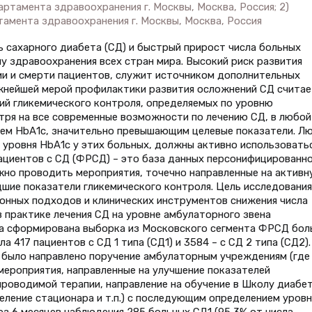
ртамента здравоохранения г. Москвы, Москва, Россия; 2)
тамента здравоохранения г. Москвы, Москва, Россия
 сахарного диабета (СД) и быстрый прирост числа больных
у здравоохранения всех стран мира. Высокий риск развития
ии и смерти пациентов, служит источником дополнительных
ажнейшей мерой профилактики развития осложнений СД считае
ий гликемического контроля, определяемых по уровню
отря на все современные возможности по лечению СД, в любой
нем НbА1с, значительно превышающим целевые показатели. Л
уровня НbА1с у этих больных, должны активно использоватьс
ациентов с СД (ФРСД) – это база данных персонифицированн
жно проводить мероприятия, точечно направленные на активн
шие показатели гликемического контроля. Цель исследования
онных подходов и клинических инструментов снижения числа
в практике лечения СД на уровне амбулаторного звена
а сформирована выборка из Московского сегмента ФРСД бол
а 417 пациентов с СД 1 типа (СД1) и 3584 – с СД 2 типа (СД2).
 было направлено поручение амбулаторным учреждениям (где
ероприятия, направленные на улучшение показателей
проводимой терапии, направление на обучение в Школу диабет
еление стационара и т.п.) с последующим определением уровн
рез 6 месяцев наблюдения 285 больных СД1 (95,3% от числа