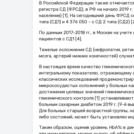
В Российской Федерации также отмечается
регистра СД (ФРСД), в РФ на начало 2019 г.
населения) [1]. На сегодняшний день ФРСД с
типа (СД1) и 4 376 050 – с СД 2 типа (СД2) [2
По данным 2017–2018 гг., в Москве на учете 
пациентов с СД1 [4].
Тяжелые осложнения СД (нефропатия, ретин
мозга, артерий нижних конечностей) служат
В настоящее время качество гликемическог
интегральному показателю, отражающему ср
классических исследований продемонстриро
микрососудистых осложнений у больных как
достижения целевых значений гликемическо
гликемического контроля [1] устанавлива
больным сахарным диабетом 2019 г. (9-й вып
Для больных старшей возрастной группы, н
либо состояний, может быть установлен ин
Таким образом, оценив уровень НbА1с в дин
или ином регионе, можно судить об эффект