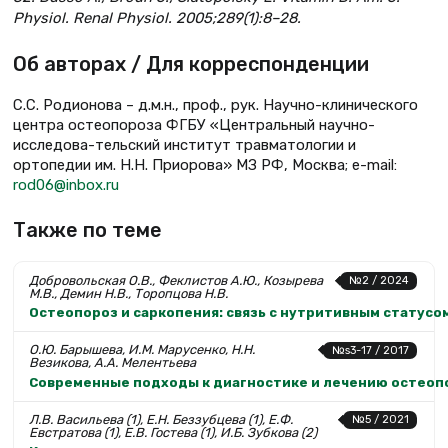
Physiol. Renal Physiol. 2005;289(1):8–28.
Об авторах / Для корреспонденции
С.С. Родионова – д.м.н., проф., рук. Научно-клинического
центра остеопороза ФГБУ «Центральный научно-
исследова-тельский институт травматологии и
ортопедии им. Н.Н. Приорова» МЗ РФ, Москва; e-mail:
rod06@inbox.ru
Также по теме
Добровольская О.В., Феклистов А.Ю., Козырева
№2 / 2024
М.В., Демин Н.В., Торопцова Н.В.
Остеопороз и саркопения: связь с нутритивным статус
О.Ю. Барышева, И.М. Марусенко, Н.Н.
№s3-17 / 2017
Везикова, А.А. Мелентьева
Современные подходы к диагностике и лечению остеоп
Л.В. Васильева (1), Е.Н. Беззубцева (1), Е.Ф.
№5 / 2021
Евстратова (1), Е.В. Гостева (1), И.Б. Зубкова (2)