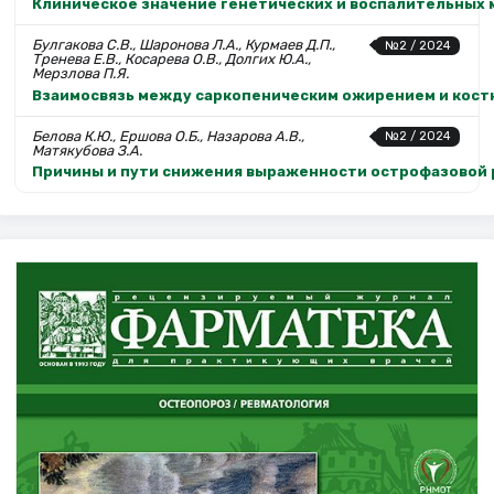
Клиническое значение генетических и воспалительных 
Булгакова С.В., Шаронова Л.А., Курмаев Д.П.,
№2 / 2024
Тренева Е.В., Косарева О.В., Долгих Ю.А.,
Мерзлова П.Я.
Взаимосвязь между саркопеническим ожирением и кост
Белова К.Ю., Ершова О.Б., Назарова А.В.,
№2 / 2024
Матякубова З.А.
Причины и пути снижения выраженности острофазовой 