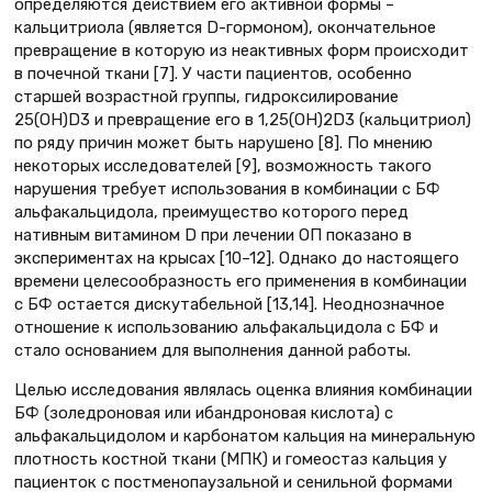
определяются действием его активной формы –
кальцитриола (является D-гормоном), окончательное
превращение в которую из неактивных форм происходит
в почечной ткани [7]. У части пациентов, особенно
старшей возрастной группы, гидроксилирование
25(ОН)D3 и превращение его в 1,25(ОН)2D3 (кальцитриол)
по ряду причин может быть нарушено [8]. По мнению
некоторых исследователей [9], возможность такого
нарушения требует использования в комбинации с БФ
альфакальцидола, преимущество которого перед
нативным витамином D при лечении ОП показано в
экспериментах на крысах [10–12]. Однако до настоящего
времени целесообразность его применения в комбинации
с БФ остается дискутабельной [13,14]. Неоднозначное
отношение к использованию альфакальцидола с БФ и
стало основанием для выполнения данной работы.
Целью исследования являлась оценка влияния комбинации
БФ (золедроновая или ибандроновая кислота) с
альфакальцидолом и карбонатом кальция на минеральную
плотность костной ткани (МПК) и гомеостаз кальция у
пациенток с постменопаузальной и сенильной формами