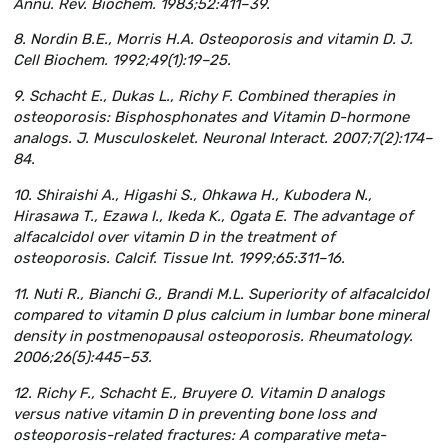
Annu. Rev. Biochem. 1983;52:411–39.
8. Nordin B.E., Morris H.A. Osteoporosis and vitamin D. J.
Cell Biochem. 1992;49(1):19–25.
9. Schacht E., Dukas L., Richy F. Combined therapies in
osteoporosis: Bisphosphonates and Vitamin D-hormone
analogs. J. Musculoskelet. Neuronal Interact. 2007;7(2):174–
84.
10. Shiraishi A., Higashi S., Ohkawa H., Kubodera N.,
Hirasawa T., Ezawa I., Ikeda K., Ogata E. The advantage of
alfacalcidol over vitamin D in the treatment of
osteoporosis. Calcif. Tissue Int. 1999;65:311–16.
11. Nuti R., Bianchi G., Brandi M.L. Superiority of alfacalcidol
compared to vitamin D plus calcium in lumbar bone mineral
density in postmenopausal osteoporosis. Rheumatology.
2006;26(5):445–53.
12. Richy F., Schacht E., Bruyere O. Vitamin D analogs
versus native vitamin D in preventing bone loss and
osteoporosis-related fractures: A comparative meta-