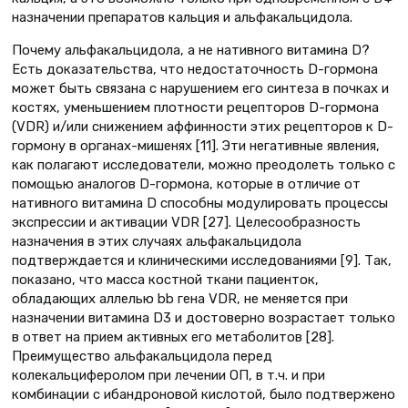
назначении препаратов кальция и альфакальцидола.
Почему альфакальцидола, а не нативного витамина D?
Есть доказательства, что недостаточность D-гормона
может быть связана с нарушением его синтеза в почках и
костях, уменьшением плотности рецепторов D-гормона
(VDR) и/или снижением аффинности этих рецепторов к D-
гормону в органах-мишенях [11]. Эти негативные явления,
как полагают исследователи, можно преодолеть только с
помощью аналогов D-гормона, которые в отличие от
нативного витамина D способны модулировать процессы
экспрессии и активации VDR [27]. Целесообразность
назначения в этих случаях альфакальцидола
подтверждается и клиническими исследованиями [9]. Так,
показано, что масса костной ткани пациенток,
обладающих аллелью bb гена VDR, не меняется при
назначении витамина D3 и достоверно возрастает только
в ответ на прием активных его метаболитов [28].
Преимущество альфакальцидола перед
колекальциферолом при лечении ОП, в т.ч. и при
комбинации с ибандроновой кислотой, было подтвержено