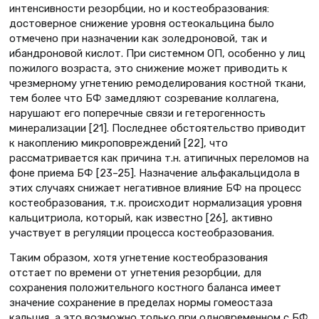
интенсивности резорбции, но и костеобразования:
достоверное снижение уровня остеокальцина было
отмечено при назначении как золедроновой, так и
ибандроновой кислот. При системном ОП, особенно у лиц
пожилого возраста, это снижение может приводить к
чрезмерному угнетению ремоделирования костной ткани,
тем более что БФ замедляют созревание коллагена,
нарушают его поперечные связи и гетерогенность
минерализации [21]. Последнее обстоятельство приводит
к накоплению микроповреждений [22], что
рассматривается как причина т.н. атипичных переломов на
фоне приема БФ [23–25]. Назначение альфакальцидола в
этих случаях снижает негативное влияние БФ на процесс
костеобразования, т.к. происходит нормализация уровня
кальцитриола, который, как известно [26], активно
участвует в регуляции процесса костеобразования.
Таким образом, хотя угнетение костеобразования
отстает по времени от угнетения резорбции, для
сохранения положительного костного баланса имеет
значение сохранение в пределах нормы гомеостаза
кальция, а это возможно только при одновременном с БФ