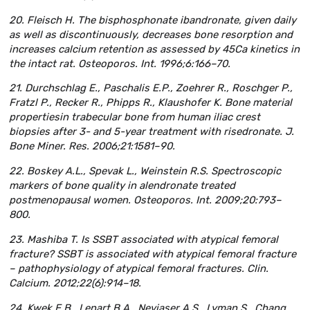
20. Fleisch H. The bisphosphonate ibandronate, given daily
as well as discontinuously, decreases bone resorption and
increases calcium retention as assessed by 45Ca kinetics in
the intact rat. Osteoporos. Int. 1996;6:166–70.
21. Durchschlag E., Paschalis E.P., Zoehrer R., Roschger P.,
Fratzl P., Recker R., Phipps R., Klaushofer K. Bone material
propertiesin trabecular bone from human iliac crest
biopsies after 3- and 5-year treatment with risedronate. J.
Bone Miner. Res. 2006;21:1581–90.
22. Boskey A.L., Spevak L., Weinstein R.S. Spectroscopic
markers of bone quality in alendronate treated
postmenopausal women. Osteoporos. Int. 2009;20:793–
800.
23. Mashiba T. Is SSBT associated with atypical femoral
fracture? SSBT is associated with atypical femoral fracture
– pathophysiology of atypical femoral fractures. Clin.
Calcium. 2012;22(6):914–18.
24. Kwek E.B., Lenart B.A., Neviaser A.S., Lyman S., Chang