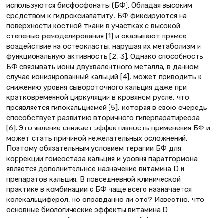
используются бисфосфонаты (БФ). Обладая высоким
сродством к гидроксиапатиту, БФ фиксируются на
поверхности костной ткани в участках с высокой
степенью ремоделирования [1] и оказывают прямое
воздействие на остеокласты, нарушая их метаболизм и
функциональную активность [2, 3]. Однако способность
БФ связывать ионы двухвалентного металла, в данном
случае ионизированный кальций [4], может приводить к
снижению уровня сывороточного кальция даже при
кратковременной циркуляции в кровяном русле, что
проявляется гипокальциемей [5], которая в свою очередь
способствует развитию вторичного гиперпаратиреоза
[6]. Это явление снижает эффективность применения БФ и
может стать причиной нежелательных осложнений.
Поэтому обязательным условием терапии БФ для
коррекции гомеостаза кальция и уровня паратгормона
является дополнительное назначение витамина D и
препаратов кальция. В повседневной клинической
практике в комбинации с БФ чаще всего назначается
колекальциферол, но оправданно ли это? Известно, что
основные биологические эффекты витамина D