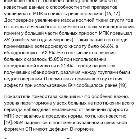
комплаентность, особенно золедроновой кислоты,
известные данные о способности этих препаратов
увеличивать МПК и снижать риск переломов [16, 17].
Достоверное увеличение массы костной ткани спустя год
от начала лечения было отмечено и в нашем исследовании,
причем у большей части больных прирост МПК превышал
3% (ошибку метода измерения). Таких пациентов среди
принимавших золедроновую кислоту было 66,6%, а
ибандроновую – 62,5%. Не ответивших на лечение
больных оказалось 15,85% при использовании
золедроновой кислоты и 21,4% – среди пациенток,
получавших ибандронат, различия между группами были
недостоверными. О возможных причинах отсутствия
эффекта при использовании БФ сообщалось ранее [18].
Показатели гомеостаза кальция и, что особенно важно,
уровня паратгормона у всех больных на протяжении всего
периода наблюдения независимо от величины прироста
МПК оставались в пределах нормы, хотя, как известно
[19], 85% пациенток с постменопаузальной и сенильной
формами ОП имеют дефицит D-гормона.