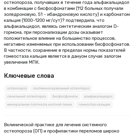
остеопороза, получавших в течение года альфакальцидол
в комбинации с бисфосфонатами (112 больных получали
золедроновую, 51 – ибандроновую кислоту) и карбонатом
кальция (1000–1200 мг/сут)? подтвердила, что
альфакальцидол, являясь синтетическим аналогом D-
гормона, при персонализации дозы оказывает
положительное влияние на большинство процессов,
негативно изменяемых при использовании бисфосфонатов.
В частности, сохранение в пределах нормы показателей
гомеостаза кальция является в данyом случае залогом
увеличения МПК.
Ключевые слова
остеопороз
постменопаузальный остеопороз
сенильный остеопороз
бисфосфонаты
альфакальцидол
минеральная плотность костной ткани
гомеостаз кальция
Вклинической практике для лечения системного
остеопороза (ОП) и профилактики переломов широко