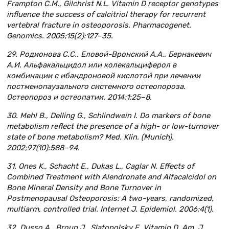
Frampton C.M., Gilchrist N.L. Vitamin D receptor genotypes
influence the success of calcitriol therapy for recurrent
vertebral fracture in osteoporosis. Pharmacogenet.
Genomics. 2005;15(2):127–35.
29. Родионова С.С., Еловой-Вронский А.А., Бернакевич
А.И. Альфакальцидол или колекальциферол в
комбинации с ибандроновой кислотой при лечении
постменопаузального системного остеопороза.
Остеопороз и остеопатии. 2014;1:25–8.
30. Mehl B., Delling G., Schlindwein I. Do markers of bone
metabolism reflect the presence of a high- or low-turnover
state of bone metabolism? Med. Klin. (Munich).
2002;97(10):588–94.
31. Ones K., Schacht E., Dukas L., Caglar N. Effects of
Combined Treatment with Alendronate and Alfacalcidol on
Bone Mineral Density and Bone Turnover in
Postmenopausal Osteoporosis: A two-years, randomized,
multiarm, controlled trial. Internet J. Epidemiol. 2006;4(1).
32. Dusso A., Broun J., Slatopolsky E. Vitamin D. Am. J.