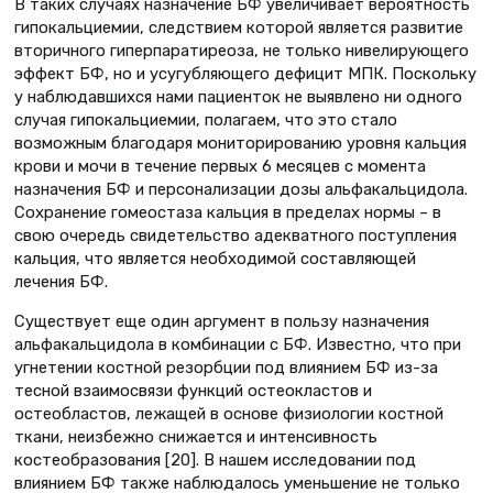
В таких случаях назначение БФ увеличивает вероятность
гипокальциемии, следствием которой является развитие
вторичного гиперпаратиреоза, не только нивелирующего
эффект БФ, но и усугубляющего дефицит МПК. Поскольку
у наблюдавшихся нами пациенток не выявлено ни одного
случая гипокальциемии, полагаем, что это стало
возможным благодаря мониторированию уровня кальция
крови и мочи в течение первых 6 месяцев с момента
назначения БФ и персонализации дозы альфакальцидола.
Сохранение гомеостаза кальция в пределах нормы – в
свою очередь свидетельство адекватного поступления
кальция, что является необходимой составляющей
лечения БФ.
Существует еще один аргумент в пользу назначения
альфакальцидола в комбинации с БФ. Известно, что при
угнетении костной резорбции под влиянием БФ из-за
тесной взаимосвязи функций остеокластов и
остеобластов, лежащей в основе физиологии костной
ткани, неизбежно снижается и интенсивность
костеобразования [20]. В нашем исследовании под
влиянием БФ также наблюдалось уменьшение не только