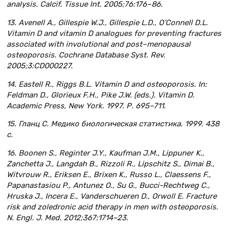
analysis. Calcif. Tissue Int. 2005;76:176–86.
13. Avenell A., Gillespie W.J., Gillespie L.D., O’Connell D.L.
Vitamin D and vitamin D analogues for preventing fractures
associated with involutional and post–menopausal
osteoporosis. Cochrane Database Syst. Rev.
2005;3:CD000227.
14. Eastell R., Riggs B.L. Vitamin D and osteoporosis. In:
Feldman D., Glorieux F.H., Pike J.W. (eds.). Vitamin D.
Academic Press, New York. 1997. Р. 695–711.
15. Гланц С. Медико биологическая статистика. 1999. 438
с.
16. Boonen S., Reginter J.Y., Kaufman J.M., Lippuner K.,
Zanchetta J., Langdah B., Rizzoli R., Lipschitz S., Dimai B.,
Witvrouw R., Eriksen E., Brixen K., Russo L., Claessens F.,
Papanastasiou P., Antunez O., Su G., Bucci-Rechtweg C.,
Hruska J., Incera E., Vanderschueren D., Orwoll E. Fracture
risk and zoledronic acid therapy in men with osteoporosis.
N. Engl. J. Med. 2012;367:1714–23.