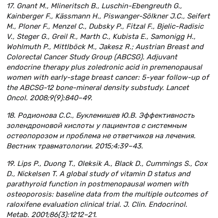
17. Gnant M., Mlineritsch B., Luschin-Ebengreuth G.,
Kainberger F., Kässmann H., Piswanger-Sölkner J.C., Seifert
M., Ploner F., Menzel C., Dubsky P., Fitzal F., Bjelic-Radisic
V., Steger G., Greil R., Marth C., Kubista E., Samonigg H.,
Wohlmuth P., Mittlböck M., Jakesz R.; Austrian Breast and
Colorectal Cancer Study Group (ABCSG). Adjuvant
endocrine therapy plus zoledronic acid in premenopausal
women with early-stage breast cancer: 5-year follow-up of
the ABCSG-12 bone-mineral density substudy. Lancet
Oncol. 2008;9(9):840–49.
18. Родионова С.С., Буклемишев Ю.В. Эффективность
золендроновой кислоты у пациентов с системным
остеопорозом и проблема не ответчиков на лечения.
Вестник травматологии. 2015;4:39–43.
19. Lips P., Duong T., Oleksik A., Black D., Cummings S., Cox
D., Nickelsen T. A global study of vitamin D status and
parathyroid function in postmenopausal women with
osteoporosis: baseline data from the multiple outcomes of
raloxifene evaluation clinical trial. J. Clin. Endocrinol.
Metab. 2001;86(3):1212–21.