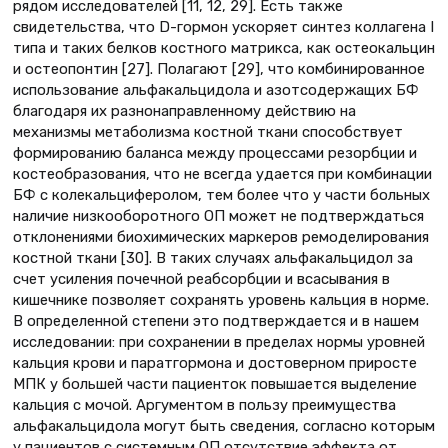
рядом исследователей [11, 12, 29]. Есть также
свидетельства, что D-гормон ускоряет синтез коллагена I
типа и таких белков костного матрикса, как остеокальцин
и остеопонтин [27]. Полагают [29], что комбинированное
использование альфакальцидола и азотсодержащих БФ
благодаря их разнонаправленному действию на
механизмы метаболизма костной ткани способствует
формированию баланса между процессами резорбции и
костеобразования, что не всегда удается при комбинации
БФ с колекальциферолом, тем более что у части больных
наличие низкооборотного ОП может не подтверждаться
отклонениями биохимических маркеров ремоделирования
костной ткани [30]. В таких случаях альфакальцидол за
счет усиления почечной реабсорбции и всасывания в
кишечнике позволяет сохранять уровень кальция в норме.
В определенной степени это подтверждается и в нашем
исследовании: при сохранении в пределах нормы уровней
кальция крови и паратгормона и достоверном приросте
МПК у большей части пациенток повышается выделение
кальция с мочой. Аргументом в пользу преимущества
альфакальцидола могут быть сведения, согласно которым
у пациентов с системным ОП отсутствие эффекта от