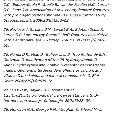
C.C., Edobor-Osula F., Steele B., van der Meulen M.C., Lorich
D.G., Lane J.M. Association of low-energy femoral fractures
with prolonged bisphosphonate use: a case control study.
Osteoporos. Int. 2009;20(8):1353–62.
25. Neviaser A.S., Lane J.M., Lenart B.A., Edobor-Osula F.,
Lorich D.G. Low-energy femoral shaft fractures associated
with alendronate use. J. Orthop. Trauma. 2008;22(5):346–
50.
26. Panda D.K., Miao D., Bolivar I., Li J., Huo R., Hendy G.N.,
Goltzman D. Inactivation of the 25-hydroxyvitamin D
1alpha-hydroxylase and vitamin D receptor demonstrates
independent and interdependent effects of calcium and
vitamin D on skeletal and mineral homeostasis. J. Biol.
Chem.2004;279(16):1675–76.
27. Lau K.H.W., Baylink D.J. Treatment of
1,25(OH)2D3(Dhormone) deficiency/resistance with D-
hormone and analogs. Osteologie. 2001;10:28–39.
28. Morrison N.A., George P.M., Vaughan T., Tilyard M.W.,