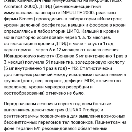
(хемилюминисцентный иммуноанализ на микрочастицах
Architect i2000), ДПИД (хемилюминесцентный
иммуноанализ на аппарате IMMULITE 2000, реактивы
фирмы Simens) проводились в лаборатории «Инвитро»;
уровни щелочной фосфатазы, кальция и фосфора в крови
определялись в лаборатории ЦИТО. Кальций в крови и
моче повторно исследовали через 1, 3, 12 месяцев,
остеокальцин в крови и ДПИД в моче – спустя 1 год,
паратгормон – через 6 и 12 месяцев от начала лечения.
Ибандроновую кислоту (Бонвива 3 мг внутривенно 1 раз в
3 месяца) получала 51 пациентка, золедроновую кислоту
(5 мг внутривенно 1 раз в год) – 112. Статистически
достоверных различий между исходными показателями в
группах (рост, вес, возраст, дефицит МПК, количество
переломов, уровни маркеров резорбции и
костеобразования) отмечено не было.
Перед началом лечения и спустя год всем больным
выполнялись денситометрия (LUNAR Prodigy) и
рентгенограммы позвоночника для выявления возможных
бессимптомных переломов тел позвонков. Пациенткам на
фоне терапии БФ рекомендовался обязательный