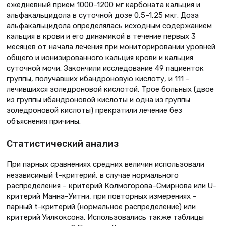
ежедневный прием 1000–1200 мг карбоната кальция и
альфакальцидола в суточной дозе 0,5–1,25 мкг. Доза
альфакальцидола определялась исходным содержанием
кальция в крови и его динамикой в течение первых 3
месяцев от начала лечения при мониторировании уровней
общего и ионизированного кальция крови и кальция
суточной мочи. Закончили исследование 49 пациенток
группы, получавших ибандроновую кислоту, и 111 –
лечившихся золедроновой кислотой. Трое больных (двое
из группы ибандроновой кислоты и одна из группы
золедроновой кислоты) прекратили лечение без
объяснения причины.
Статистический анализ
При парных сравнениях средних величин использовали
независимый t-критерий, в случае нормального
распределения – критерий Колмогорова–Смирнова или U-
критерий Манна–Уитни, при повторных измерениях –
парный t-критерий (нормальное распределение) или
критерий Уилкоксона. Использовались также таблицы