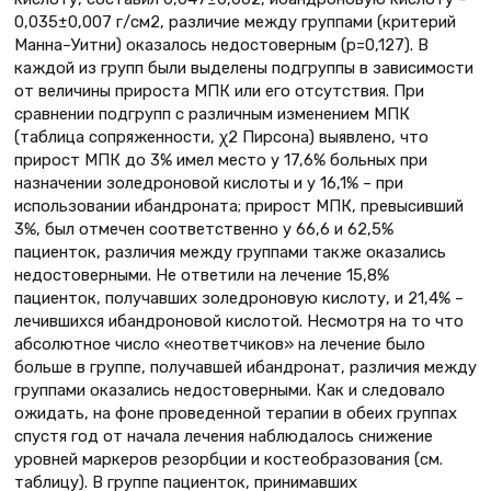
0,035±0,007 г/см2, различие между группами (критерий
Манна–Уитни) оказалось недостоверным (р=0,127). В
каждой из групп были выделены подгруппы в зависимости
от величины прироста МПК или его отсутствия. При
сравнении подгрупп с различным изменением МПК
(таблица сопряженности, χ2 Пирсона) выявлено, что
прирост МПК до 3% имел место у 17,6% больных при
назначении золедроновой кислоты и у 16,1% – при
использовании ибандроната; прирост МПК, превысивший
3%, был отмечен соответственно у 66,6 и 62,5%
пациенток, различия между группами также оказались
недостоверными. Не ответили на лечение 15,8%
пациенток, получавших золедроновую кислоту, и 21,4% –
лечившихся ибандроновой кислотой. Несмотря на то что
абсолютное число «неответчиков» на лечение было
больше в группе, получавшей ибандронат, различия между
группами оказались недостоверными. Как и следовало
ожидать, на фоне проведенной терапии в обеих группах
спустя год от начала лечения наблюдалось снижение
уровней маркеров резорбции и костеобразования (см.
таблицу). В группе пациенток, принимавших