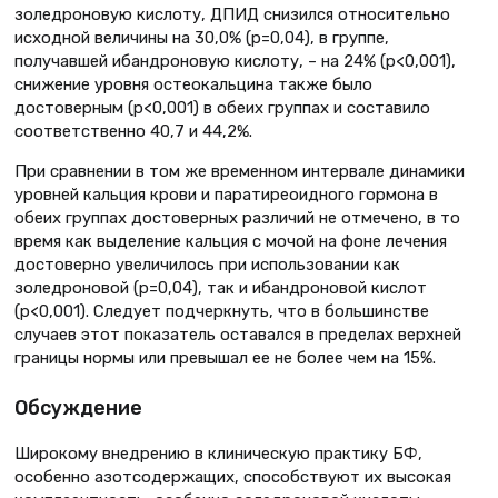
золедроновую кислоту, ДПИД снизился относительно
исходной величины на 30,0% (р=0,04), в группе,
получавшей ибандроновую кислоту, – на 24% (р<0,001),
снижение уровня остеокальцина также было
достоверным (р<0,001) в обеих группах и составило
соответственно 40,7 и 44,2%.
При сравнении в том же временном интервале динамики
уровней кальция крови и паратиреоидного гормона в
обеих группах достоверных различий не отмечено, в то
время как выделение кальция с мочой на фоне лечения
достоверно увеличилось при использовании как
золедроновой (р=0,04), так и ибандроновой кислот
(p<0,001). Следует подчеркнуть, что в большинстве
случаев этот показатель оставался в пределах верхней
границы нормы или превышал ее не более чем на 15%.
Обсуждение
Широкому внедрению в клиническую практику БФ,
особенно азотсодержащих, способствуют их высокая