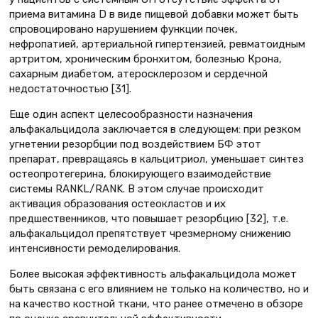
приема витамина D в виде пищевой добавки может быть
спровоцировано нарушением функции почек,
нефропатией, артериальной гипертензией, ревматоидным
артритом, хроническим бронхитом, болезнью Крона,
сахарным диабетом, атеросклерозом и сердечной
недостаточностью [31].
Еще один аспект целесообразности назначения
альфакальцидола заключается в следующем: при резком
угнетении резорбции под воздействием БФ этот
препарат, превращаясь в кальцитриол, уменьшает синтез
остеопротегерина, блокирующего взаимодействие
системы RАNKL/RАNK. В этом случае происходит
активация образования остеокластов и их
предшественников, что повышает резорбцию [32], т.е.
альфакальцидол препятствует чрезмерному снижению
интенсивности ремоделирования.
Более высокая эффективность альфакальцидола может
быть связана с его влиянием не только на количество, но и
на качество костной ткани, что ранее отмечено в обзоре