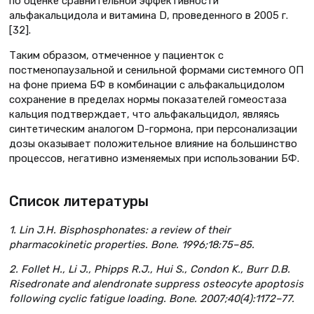
по оценке сравнительной эффективности
альфакальцидола и витамина D, проведенного в 2005 г.
[32].
Таким образом, отмеченное у пациенток с
постменопаузальной и сенильной формами системного ОП
на фоне приема БФ в комбинации с альфакальцидолом
сохранение в пределах нормы показателей гомеостаза
кальция подтверждает, что альфакальцидол, являясь
синтетическим аналогом D-гормона, при персонализации
дозы оказывает положительное влияние на большинство
процессов, негативно изменяемых при использовании БФ.
Список литературы
1. Lin J.H. Bisphosphonates: a review of their
pharmacokinetic properties. Bone. 1996;18:75–85.
2. Follet H., Li J., Phipps R.J., Hui S., Condon K., Burr D.B.
Risedronate and alendronate suppress osteocyte apoptosis
following cyclic fatigue loading. Bone. 2007;40(4):1172–77.