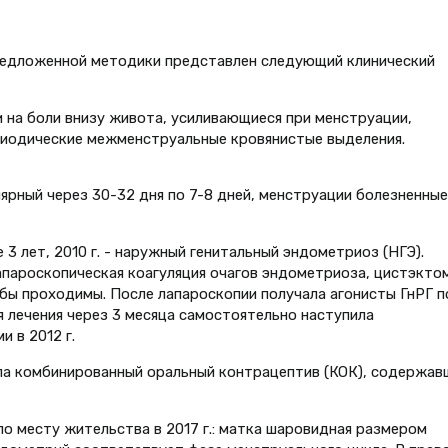
редложенной методики представлен следующий клинический
 на боли внизу живота, усиливающиеся при менструации,
риодические межменструальные кровянистые выделения.
лярный через 30-32 дня по 7-8 дней, менструации болезненные
 3 лет, 2010 г. - наружный генитальный эндометриоз (НГЭ).
апароскопическая коагуляция очагов эндометриоза, цистэкто
бы проходимы. После лапароскопии получала агонисты ГнРГ п
ия лечения через 3 месяца самостоятельно наступила
 в 2012 г.
чала комбинированный оральный контрацептив (КОК), содержав
о месту жительства в 2017 г.: матка шаровидная размером