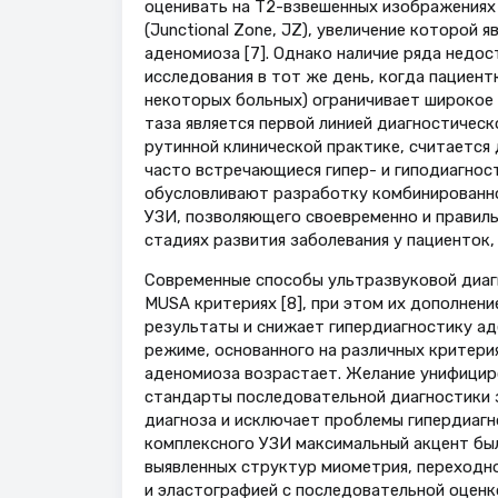
оценивать на Т2-взвешенных изображениях 
(Junctional Zone, JZ), увеличение которой 
аденомиоза [7]. Однако наличие ряда недо
исследования в тот же день, когда пациент
некоторых больных) ограничивает широкое 
таза является первой линией диагностическ
рутинной клинической практике, считаетс
часто встречающиеся гипер- и гиподиагно
обусловливают разработку комбинированн
УЗИ, позволяющего своевременно и правиль
стадиях развития заболевания у пациенток
Современные способы ультразвуковой диаг
MUSA критериях [8], при этом их дополнен
результаты и снижает гипердиагностику аде
режиме, основанного на различных критери
аденомиоза возрастает. Желание унифицир
стандарты последовательной диагностики 
диагноза и исключает проблемы гипердиагн
комплексного УЗИ максимальный акцент был
выявленных структур миометрия, переходно
и эластографией с последовательной оценко