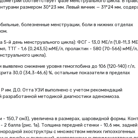
дометрий соответствует фазе менструального цикла. В прав
онтурами размером 30*23 мм. Левый яичник — 31*24 мм, соде
обильные, болезненные менструации, боли в нижних отделах
лом.
5-й день менструального цикла): ФСГ - 13,0 МЕ/л (1,8-11,3 МЕ
нг/мл, ТТГ - 1,6 (0,243,5) мМЕ/л, пролактин - 580 (70-566) мМЕ/л,
енструального цикла).
выявлено снижение уровня гемоглобина до 106 (120-140) г/л,
крита 30,0 (34,3-46,6) %, остальные показатели в пределах
Р им. Д.О. Отта УЗИ выполнено с учетом рекомендаций
й разработанной методикой диагностики аденомиоза.
ем - 150,7 см3), увеличена в размерах, шаровидной формы. Кон
 2 балла (рис. 1а). Толщина передней стенки - 10,6 мм, задней
днородной эхоструктры с множеством мелких гипоэхогенных