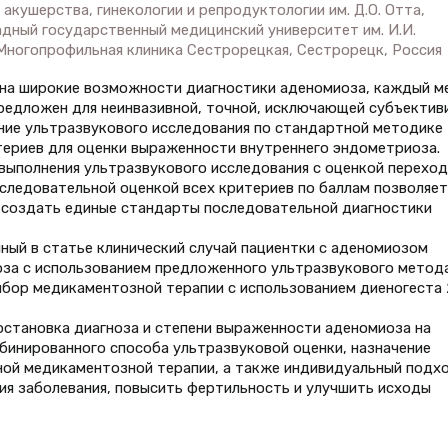
акушерства, гинекологии и репродуктологии им. Д.О. Отта,
адный государственный медицинский университет им. И.И.
 Многопрофильная клиника Сестрорецкая, Сестрорецк, Россия
я на широкие возможности диагностики аденомиоза, каждый м
редложен для неинвазивной, точной, исключающей субъектив
ние ультразвукового исследования по стандартной методике
териев для оценки выраженности внутреннего эндометриоза.
выполнения ультразвукового исследования с оценкой перехо
оследовательной оценкой всех критериев по баллам позволяет
 создать единые стандарты последовательной диагностики
нный в статье клинический случай пациентки с аденомиозом
оза с использованием предложенного ультразвукового метод
выбор медикаментозной терапии с использованием диеногеста 
остановка диагноза и степени выраженности аденомиоза на
бинированного способа ультразвуковой оценки, назначение
ной медикаментозной терапии, а также индивидуальный подх
ия заболевания, повысить фертильность и улучшить исходы