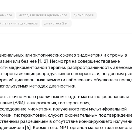
номиоза
методы лечения аденомиоза
дисменорея
й лечения аденомиоза
диеногест 2 мг
циональных или эктопических желез эндометрия и стромы в
зией или без нее [1, 2]. Несмотря на совершенствование
ости медикаментозной терапии, распространенность аденоми
о стороны женщин репродуктивного возраста, и, по данным ря
Широкий диапазон выявляемости заболевания обусловлен преж
 используемых методах диагностики.
остаточно много различных методов: магнитно-резонансная
ание (УЗИ), лапароскопия, гистероскопия,
исследование миометрия, полученного при мультифокальной
томии, гистерэктомии, служит окончательным подтверждени
ственным разрешением в отсутствие ионизирующего излучени
деномиоза [6]. Кроме того, МРТ органов малого таза позвол