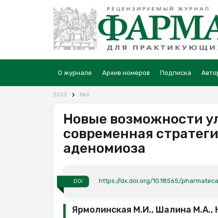
О журнале
Архив номеров
Подписка
Авто
2022
№6
Новые возможности ул
современная стратег
аденомиоза
https://dx.doi.org/10.18565/pharmateca
DOI
Ярмолинская М.И., Шалина М.А., 