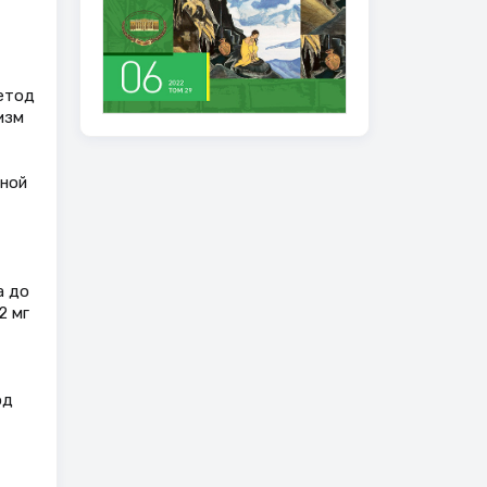
етод
изм
дной
а до
2 мг
од