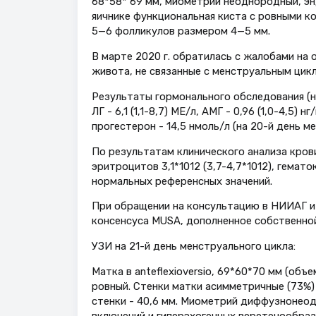
68*58* 69 мм, миометрий неоднородный, эн
яичнике функциональная киста c ровными к
5—6 фолликулов размером 4—5 мм.
В марте 2020 г. обратилась с жалобами на 
живота, не связанные с менструальным цик
Результаты гормонального обследования (на 
ЛГ - 6,1 (1,1-8,7) МЕ/л, АМГ - 0,96 (1,0-4,5) 
прогестерон - 14,5 нмоль/л (на 20-й день м
По результатам клинического анализа крови 
эритроцитов 3,1*1012 (3,7-4,7*1012), гемато
нормальных референсных значений.
При обращении на консультацию в НИИАГ и 
консенсуса MUSA, дополненное собственно
УЗИ на 21-й день менструального цикла:
Матка в anteflexioversio, 69*60*70 мм (объ
ровный. Стенки матки асимметричные (73%) -
стенки - 40,6 мм. Миометрий диффузнонео