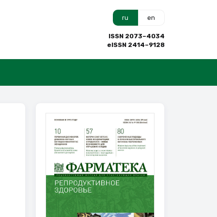
ru
en
ISSN 2073–4034
eISSN 2414–9128