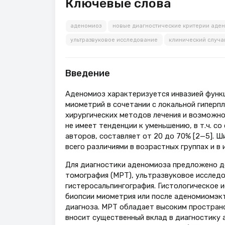
Ключевые слова
аденомиоз
новые диагностические критерии аде
ультразвуковое исследование
клинический случа
Введение
Аденомиоз характеризуется инвазией функ
миометрий в сочетании с локальной гиперпла
хирургических методов лечения и возможн
не имеет тенденции к уменьшению, в т.ч. с
авторов, составляет от 20 до 70% [2—5]. 
всего различиями в возрастных группах и в
Для диагностики аденомиоза предложено д
томография (МРТ), ультразвуковое исследов
гистеросальпингография. Гистологическое 
биопсии миометрия или после аденомиомэк
диагноза. МРТ обладает высоким простран
вносит существенный вклад в диагностику а