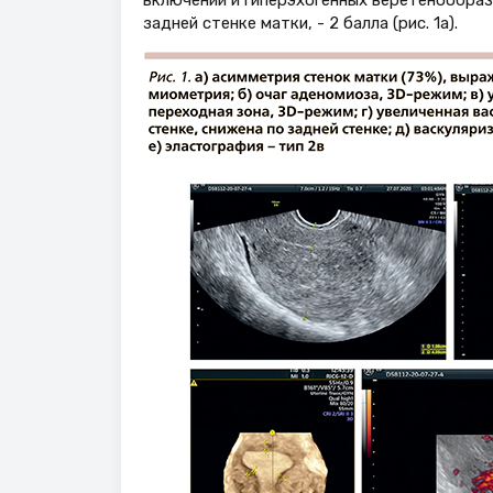
включений и гиперэхогенных веретенообра
задней стенке матки, - 2 балла (рис. 1а).