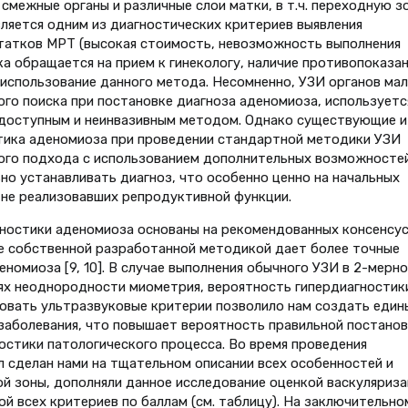
смежные органы и различные слои матки, в т.ч. переходную з
является одним из диагностических критериев выявления
статков МРТ (высокая стоимость, невозможность выполнения
ка обращается на прием к гинекологу, наличие противопоказан
использование данного метода. Несомненно, УЗИ органов мал
ого поиска при постановке диагноза аденомиоза, используетс
я доступным и неинвазивным методом. Однако существующие и
стика аденомиоза при проведении стандартной методики УЗИ
ого подхода с использованием дополнительных возможносте
но устанавливать диагноз, что особенно ценно на начальных
, не реализовавших репродуктивной функции.
ностики аденомиоза основаны на рекомендованных консенсу
ие собственной разработанной методикой дает более точные
номиоза [9, 10]. В случае выполнения обычного УЗИ в 2-мерн
ях неоднородности миометрия, вероятность гипердиагностик
овать ультразвуковые критерии позволило нам создать един
заболевания, что повышает вероятность правильной постанов
остики патологического процесса. Во время проведения
 сделан нами на тщательном описании всех особенностей и
й зоны, дополняли данное исследование оценкой васкуляриза
й всех критериев по баллам (см. таблицу). На заключительно