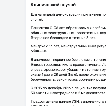
Клинический случай
Для наглядной демонстрации применения п
случай.
Пациентка С. 36 лет обратилась с жалобами
обильные менструальные кровотечения, пе
Вторичное бесплодие в течение 3 лет.
Менархе c 13 лет, менструальный цикл регу
обильные.
В анамнезе - первичное бесплодие в течение
Эндометриоидная киста правого яичника. Л
справа, хромогидротубация - маточные тру
схеме 1 раз в 28 дней (№ 6), после окончан
беременность, закончилась срочными родами
С 2013 по декабрь 2016 г. пациентка полу
30 мкг этинилэстрадиола и 2 мг диеногеста.
Предоставлены данные УЗИ, выполненного п