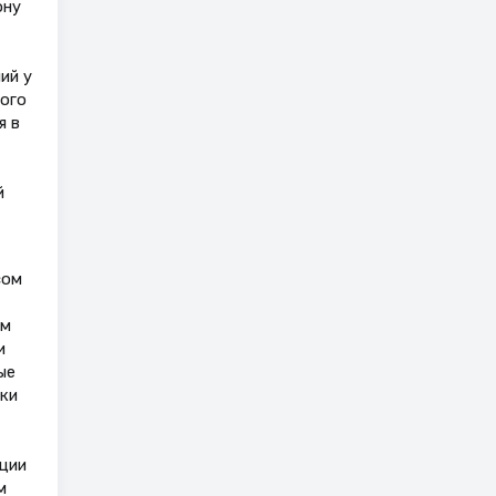
ону
ий у
ого
я в
й
сом
ом
и
ые
ки
ции
м