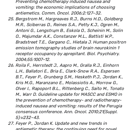
Preventing chemotherapy induced nausea and
vomiting: the economic implications of choosing
antiemetics. Comm. Oncol. 2006;2:127–32.
Bergstrom M., Hargreaves R.J., Burns H.D., Goldberg
M.R., Sciberras D., Reines S.A., Petty K.J., Ogren M.,
Antoni G., Lеngstrцm B., Eskola O., Scheinin M., Solin
O., Majumdar A.K., Constanzer M.L., Battisti W.P.,
Bradstreet T.E., Gargano C., Hietala J. Human positron
emission tomography studies of brain neurokinin 1
receptor occupancy by aprepitant. Biol. Psychiatry.
2004;55:1007–12.
Roila F., Herrstedt J., Aapro M., Gralla R.J., Einhorn
L.H., Ballatori E., Bria E., Clark-Snow R.A., Espersen
B.T., Feyer P., Grunberg S.M., Hesketh P.J., Jordan K.,
Kris M.G., Maranzano E., Molassiotis A., Morrow G.,
Olver I., Rapoport B.L., Rittenberg C., Saito M., Tonato
M., Warr D. Guideline update for MASCC and ESMO in
the prevention of chemotherapy- and radiotherapy-
induced nausea and vomiting: results of the Perugia
consensus conference. Ann. Oncol. 2010;21(Suppl.
5):v232–43.
Feyer P., Jordan K. Update and new trends in
antiemetic therapy: the continuing need for novel