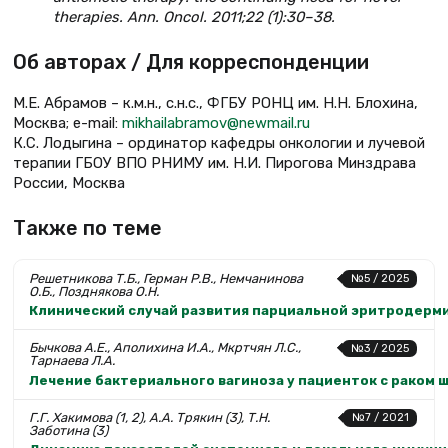
therapies. Ann. Oncol. 2011;22 (1):30–38.
Об авторах / Для корреспонденции
М.Е. Абрамов – к.м.н., с.н.с., ФГБУ РОНЦ им. Н.Н. Блохина,
Москва; e-mail:
mikhailabramov@newmail.ru
К.С. Лодыгина – ординатор кафедры онкологии и лучевой
терапии ГБОУ ВПО РНИМУ им. Н.И. Пирогова Минздрава
России, Москва
Также по теме
Решетникова Т.Б., Герман Р.В., Немчанинова
№5 / 2025
О.Б., Позднякова О.Н.
Клинический случай развития парциальной эритродерм
Бычкова А.Е., Аполихина И.А., Мкртчян Л.С.,
№3 / 2025
Тарнаева Л.А.
Лечение бактериального вагиноза у пациенток с раком
Г.Г. Хакимова (1, 2), А.А. Трякин (3), Т.Н.
№7 / 2021
Заботина (3)