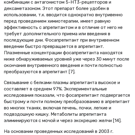
комбинации с антагонистом 5-НТ3-рецепторов и
дексаметазоном. Этот препарат более удобен в
использовании, т.к. вводится однократно внутривенно
перед проведением химиотерапии, имеет равную
эффективность с апрепитантом и в отличие от него не
требует дополнительного приема или введения в
последующие дни. Фосапрепитант при внутривенном
введении быстро превращается в апрепитант.
Плазменные концентрации фосапрепитанта находятся
ниже обнаруживаемых уровней уже через 30 минут после
окончания внутривенного введения и почти полностью
преобразуются в апрепитант [7].
Связывание с белками плазмы апрепитанта высокое и
составляет в среднем 97%. Экспериментальные
исследования показали, что фосапрепитант подвергается
быстрому и почти полному преобразованию в апрепитант
во многих тканях, включая печень, почки, легкие и
подвздошную кишку. Метаболиты апрепитанта
элиминируются с мочой и через экскрецию желчи [14].
На основании проведенных исследований в 2003 г.