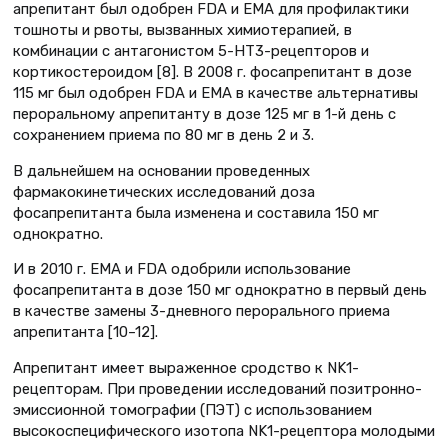
апрепитант был одобрен FDA и EMA для профилактики
тошноты и рвоты, вызванных химиотерапией, в
комбинации с антагонистом 5-HT3-рецепторов и
кортикостероидом [8]. В 2008 г. фосапрепитант в дозе
115 мг был одобрен FDA и EMA в качестве альтернативы
пероральному апрепитанту в дозе 125 мг в 1-й день с
сохранением приема по 80 мг в день 2 и 3.
В дальнейшем на основании проведенных
фармакокинетических исследований доза
фосапрепитанта была изменена и составила 150 мг
однократно.
И в 2010 г. ЕМА и FDA одобрили использование
фосапрепитанта в дозе 150 мг однократно в первый день
в качестве замены 3-дневного перорального приема
апрепитанта [10–12].
Апрепитант имеет выраженное сродство к NK1-
рецепторам. При проведении исследований позитронно-
эмиссионной томографии (ПЭТ) с использованием
высокоспецифического изотопа NK1-рецептора молодыми