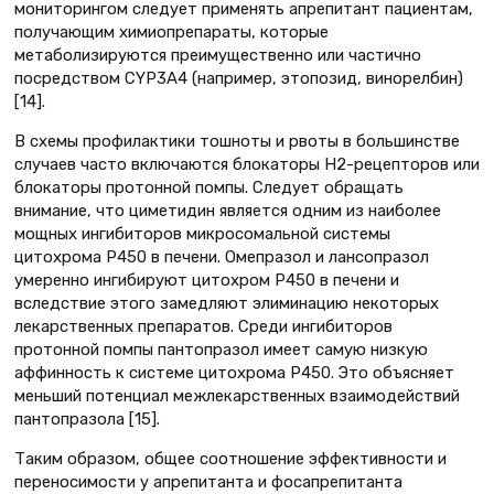
мониторингом следует применять апрепитант пациентам,
получающим химиопрепараты, которые
метаболизируются преимущественно или частично
посредством CYP3A4 (например, этопозид, винорелбин)
[14].
В схемы профилактики тошноты и рвоты в большинстве
случаев часто включаются блокаторы Н2-рецепторов или
блокаторы протонной помпы. Следует обращать
внимание, что циметидин является одним из наиболее
мощных ингибиторов микросомальной системы
цитохрома Р450 в печени. Омепразол и лансопразол
умеренно ингибируют цитохром Р450 в печени и
вследствие этого замедляют элиминацию некоторых
лекарственных препаратов. Среди ингибиторов
протонной помпы пантопразол имеет самую низкую
аффинность к системе цитохрома Р450. Это объясняет
меньший потенциал межлекарственных взаимодействий
пантопразола [15].
Таким образом, общее соотношение эффективности и
переносимости у апрепитанта и фосапрепитанта