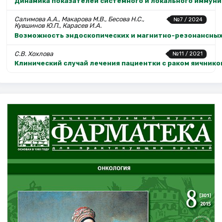
Динамика показателей системного и локального иммуни
Салимова А.А., Макарова М.В., Бесова Н.С.,
№7 / 2024
Кувшинов Ю.П., Карасев И.А.
Возможность эндоскопических и магнитно-резонансных 
С.В. Хохлова
№11 / 2021
Клинический случай лечения пациентки с раком яичник