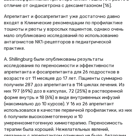
отличие от ондансетрона с дексаметазоном [16].
Апрепитант и фосапрепитант уже достаточно давно
входят в Клинические рекомендации по профилактике
тошноты и рвоты у взрослых пациентов, однако очень
мало опубликовано исследований по использованию
антагонистов NK1-рецепторов в педиатрической
практике.
A. Shillingburg были опубликованы результаты
исследования по переносимости и эффективности
апрепитанта и фосапрепитанта для 26 подростков в
возрасте от 11 месяцев до 17 лет. Пациенты суммарно
получили 287 доз апрепитанта в 114 циклах лечения. Из
них 197 (69%) доз в капсулах, 72 (25%) в растворенной
форме внутрь и 18 (6%) в виде внутривенных инфузий
(максимально до 10 курсов). У 16 из 26 апрепитант
использовался в качестве первичной профилактики, из них
6 получили высокоэметогенную и 10
умеренноэметогенную химиотерапию. Переносимость
терапии была хорошей. Нежелательных явлений,
связанных с апрепитантом отмечено не было. Авторами