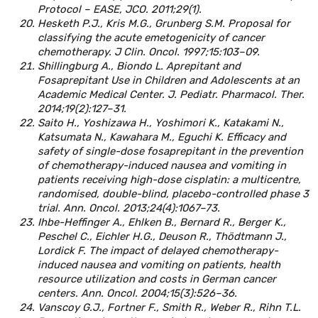
Protocol – EASE, JCO. 2011;29(1).
Hesketh P.J., Kris M.G., Grunberg S.M. Proposal for
classifying the acute emetogenicity of cancer
chemotherapy. J Clin. Oncol. 1997;15:103–09.
Shillingburg A., Biondo L. Aprepitant and
Fosaprepitant Use in Children and Adolescents at an
Academic Medical Center. J. Pediatr. Pharmacol. Ther.
2014;19(2):127–31.
Saito H., Yoshizawa H., Yoshimori K., Katakami N.,
Katsumata N., Kawahara M., Eguchi K. Efficacy and
safety of single-dose fosaprepitant in the prevention
of chemotherapy-induced nausea and vomiting in
patients receiving high-dose cisplatin: a multicentre,
randomised, double-blind, placebo-controlled phase 3
trial. Ann. Oncol. 2013;24(4):1067–73.
Ihbe-Heffinger A., Ehlken B., Bernard R., Berger K.,
Peschel C., Eichler H.G., Deuson R., Thödtmann J.,
Lordick F. The impact of delayed chemotherapy-
induced nausea and vomiting on patients, health
resource utilization and costs in German cancer
centers. Ann. Oncol. 2004;15(3):526–36.
Vanscoy G.J., Fortner F., Smith R., Weber R., Rihn T.L.