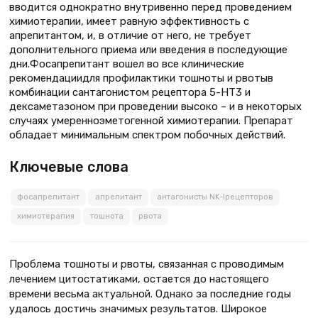
вводится однократно внутривенно перед проведением
химиотерапии, имеет равную эффективность с
апрепитантом, и, в отличие от него, не требует
дополнительного приема или введения в последующие
дни.Фосапрепитант вошел во все клинические
рекомендациидля профилактики тошноты и рвотыв
комбинации сантагонистом рецептора 5-НТ3 и
дексаметазоном при проведении высоко – и в некоторых
случаях умеренноэметогенной химиотерапии. Препарат
обладает минимальным спектром побочных действий.
Ключевые слова
фосапрепитант
апрепитант
антагонисты NK-Iрецепторов
химиотерапия
тошнота
рвота
Проблема тошноты и рвоты, связанная с проводимым
лечением цитостатиками, остается до настоящего
времени весьма актуальной. Однако за последние годы
удалось достичь значимых результатов. Широкое