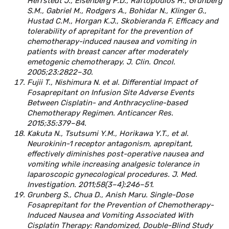
Herrstedt J., Eisenberg P.D., Raftopoulos H., Grunberg
S.M., Gabriel M., Rodgers A., Bohidar N., Klinger G.,
Hustad C.M., Horgan K.J., Skobieranda F. Efficacy and
tolerability of aprepitant for the prevention of
chemotherapy-induced nausea and vomiting in
patients with breast cancer after moderately
emetogenic chemotherapy. J. Clin. Oncol.
2005;23:2822–30.
Fujii T., Nishimura N. et al. Differential Impact of
Fosaprepitant on Infusion Site Adverse Events
Between Cisplatin- and Anthracycline-based
Chemotherapy Regimen. Anticancer Res.
2015;35:379–84.
Kakuta N., Tsutsumi Y.M., Horikawa Y.T., et al.
Neurokinin-1 receptor antagonism, aprepitant,
effectively diminishes post-operative nausea and
vomiting while increasing analgesic tolerance in
laparoscopic gynecological procedures. J. Med.
Investigation. 2011;58(3–4):246–51.
Grunberg S., Chua D., Anish Maru. Single-Dose
Fosaprepitant for the Prevention of Chemotherapy-
Induced Nausea and Vomiting Associated With
Сisplatin Therapy: Randomized, Double-Blind Study