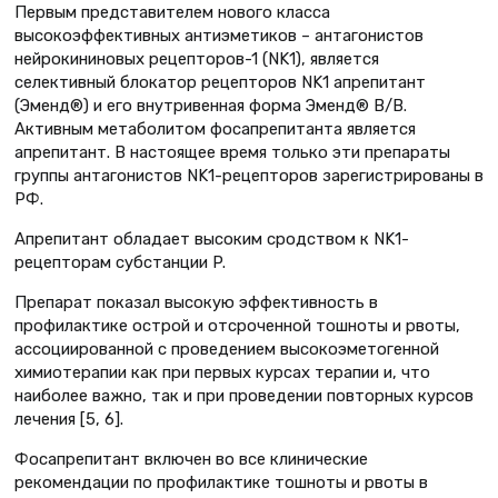
Первым представителем нового класса
высокоэффективных антиэметиков – антагонистов
нейрокининовых рецепторов-1 (NK1), является
селективный блокатор рецепторов NK1 апрепитант
(Эменд®) и его внутривенная форма Эменд® В/В.
Активным метаболитом фосапрепитанта является
апрепитант. В настоящее время только эти препараты
группы антагонистов NK1-рецепторов зарегистрированы в
РФ.
Апрепитант обладает высоким сродством к NK1-
рецепторам субстанции P.
Препарат показал высокую эффективность в
профилактике острой и отсроченной тошноты и рвоты,
ассоциированной с проведением высокоэметогенной
химиотерапии как при первых курсах терапии и, что
наиболее важно, так и при проведении повторных курсов
лечения [5, 6].
Фосапрепитант включен во все клинические
рекомендации по профилактике тошноты и рвоты в