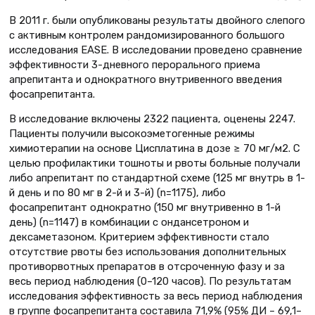
В 2011 г. были опубликованы результаты двойного слепого
с активным контролем рандомизированного большого
исследования EASE. В исследовании проведено сравнение
эффективности 3-дневного перорального приема
апрепитанта и однократного внутривенного введения
фосапрепитанта.
В исследование включены 2322 пациента, оценены 2247.
Пациенты получили высокоэметогенные режимы
химиотерапии на основе Цисплатина в дозе ≥ 70 мг/м2. С
целью профилактики тошноты и рвоты больные получали
либо апрепитант по стандартной схеме (125 мг внутрь в 1-
й день и по 80 мг в 2-й и 3-й) (n=1175), либо
фосапрепитант однократно (150 мг внутривенно в 1-й
день) (n=1147) в комбинации с ондансетроном и
дексаметазоном. Критерием эффективности стало
отсутствие рвоты без использования дополнительных
противорвотных препаратов в отсроченную фазу и за
весь период наблюдения (0–120 часов). По результатам
исследования эффективность за весь период наблюдения
в группе фосапрепитанта составила 71,9% (95% ДИ – 69,1–