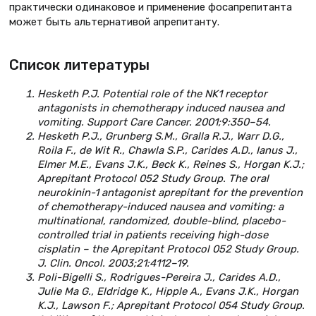
практически одинаковое и применение фосапрепитанта
может быть альтернативой апрепитанту.
Список литературы
Hesketh P.J. Potential role of the NK1 receptor
antagonists in chemotherapy induced nausea and
vomiting. Support Care Cancer. 2001;9:350–54.
Hesketh P.J., Grunberg S.M., Gralla R.J., Warr D.G.,
Roila F., de Wit R., Chawla S.P., Carides A.D., Ianus J.,
Elmer M.E., Evans J.K., Beck K., Reines S., Horgan K.J.;
Aprepitant Protocol 052 Study Group. The oral
neurokinin-1 antagonist aprepitant for the prevention
of chemotherapy-induced nausea and vomiting: a
multinational, randomized, double-blind, placebo-
controlled trial in patients receiving high-dose
cisplatin – the Aprepitant Protocol 052 Study Group.
J. Clin. Oncol. 2003;21:4112–19.
Poli-Bigelli S., Rodrigues-Pereira J., Carides A.D.,
Julie Ma G., Eldridge K., Hipple A., Evans J.K., Horgan
K.J., Lawson F.; Aprepitant Protocol 054 Study Group.