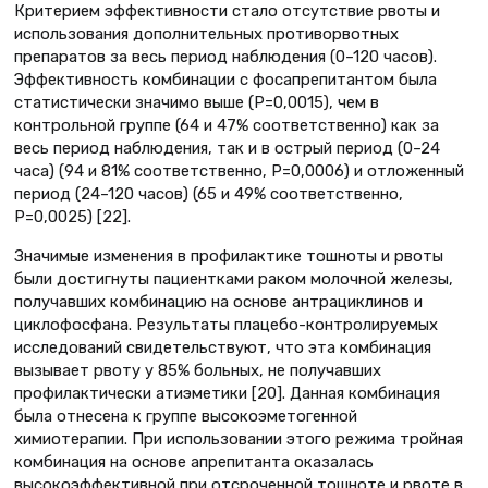
Критерием эффективности стало отсутствие рвоты и
использования дополнительных противорвотных
препаратов за весь период наблюдения (0–120 часов).
Эффективность комбинации с фосапрепитантом была
статистически значимо выше (P=0,0015), чем в
контрольной группе (64 и 47% соответственно) как за
весь период наблюдения, так и в острый период (0–24
часа) (94 и 81% соответственно, P=0,0006) и отложенный
период (24–120 часов) (65 и 49% соответственно,
P=0,0025) [22].
Значимые изменения в профилактике тошноты и рвоты
были достигнуты пациентками раком молочной железы,
получавших комбинацию на основе антрациклинов и
циклофосфана. Результаты плацебо-контролируемых
исследований свидетельствуют, что эта комбинация
вызывает рвоту у 85% больных, не получавших
профилактически атиэметики [20]. Данная комбинация
была отнесена к группе высокоэметогенной
химиотерапии. При использовании этого режима тройная
комбинация на основе апрепитанта оказалась
высокоэффективной при отсроченной тошноте и рвоте в