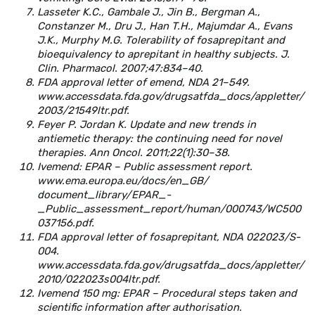
Lasseter K.C., Gambale J., Jin B., Bergman A.,
Constanzer M., Dru J., Han T.H., Majumdar A., Evans
J.K., Murphy M.G. Tolerability of fosaprepitant and
bioequivalency to aprepitant in healthy subjects. J.
Clin. Pharmacol. 2007;47:834–40.
FDA approval letter of emend, NDA 21–549.
www.accessdata.fda.gov/drugsatfda_docs/appletter/
2003/21549ltr.pdf.
Feyer P. Jordan K. Update and new trends in
antiemetic therapy: the continuing need for novel
therapies. Ann Oncol. 2011;22(1):30–38.
Ivemend: EPAR – Public assessment report.
www.ema.europa.eu/docs/en_GB/
document_library/EPAR_-
_Public_assessment_report/human/000743/WC500
037156.pdf.
FDA approval letter of fosaprepitant, NDA 022023/S-
004.
www.accessdata.fda.gov/drugsatfda_docs/appletter/
2010/022023s004ltr.pdf.
Ivemend 150 mg: EPAR – Procedural steps taken and
scientific information after authorisation.