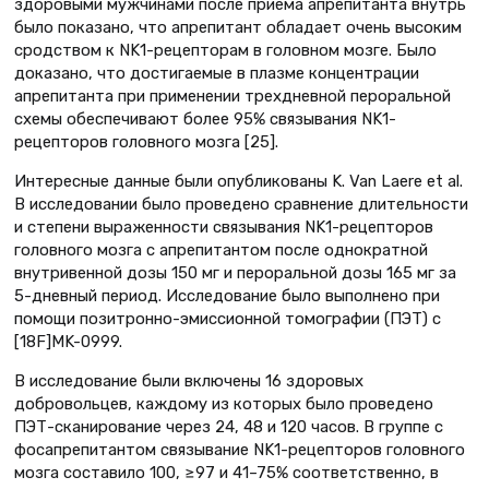
здоровыми мужчинами после приема апрепитанта внутрь
было показано, что апрепитант обладает очень высоким
сродством к NK1-рецепторам в головном мозге. Было
доказано, что достигаемые в плазме концентрации
апрепитанта при применении трехдневной пероральной
схемы обеспечивают более 95% связывания NK1-
рецепторов головного мозга [25].
Интересные данные были опубликованы K. Van Laere et al.
В исследовании было проведено сравнение длительности
и степени выраженности связывания NK1-рецепторов
головного мозга с апрепитантом после однократной
внутривенной дозы 150 мг и пероральной дозы 165 мг за
5-дневный период. Исследование было выполнено при
помощи позитронно-эмиссионной томографии (ПЭТ) с
[18F]MK-0999.
В исследование были включены 16 здоровых
добровольцев, каждому из которых было проведено
ПЭТ-сканирование через 24, 48 и 120 часов. В группе с
фосапрепитантом связывание NK1-рецепторов головного
мозга составило 100, ≥97 и 41–75% соответственно, в