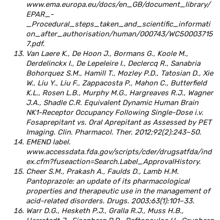
www.ema.europa.eu/docs/en_GB/document_library/
EPAR_-
_Procedural_steps_taken_and_scientific_informati
on_after_authorisation/human/000743/WC50003715
7.pdf.
Van Laere K., De Hoon J., Bormans G., Koole M.,
Derdelinckx I., De Lepeleire I., Declercq R., Sanabria
Bohorquez S.M., Hamill T., Mozley P.D., Tatosian D., Xie
W., Liu Y., Liu F., Zappacosta P., Mahon C., Butterfield
K.L., Rosen L.B., Murphy M.G., Hargreaves R.J., Wagner
J.A., Shadle C.R. Equivalent Dynamic Human Brain
NK1-Receptor Occupancy Following Single-Dose i.v.
Fosaprepitant vs. Oral Aprepitant as Assessed by PET
Imaging. Clin. Pharmacol. Ther. 2012;92(2):243–50.
EMEND label.
www.accessdata.fda.gov/scripts/cder/drugsatfda/ind
ex.cfm?fuseaction=Search.Label_ApprovalHistory.
Cheer S.M., Prakash A., Faulds D., Lamb H.M.
Pantoprazole: an update of its pharmacological
properties and therapeutic use in the management of
acid-related disorders. Drugs. 2003;63(1):101–33.
Warr D.G., Hesketh P.J., Gralla R.J., Muss H.B.,