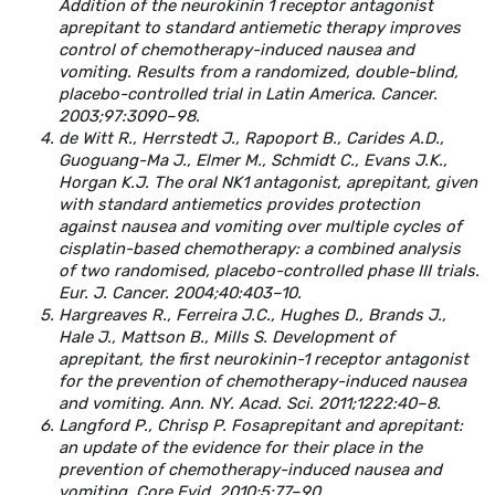
Addition of the neurokinin 1 receptor antagonist
aprepitant to standard antiemetic therapy improves
control of chemotherapy-induced nausea and
vomiting. Results from a randomized, double-blind,
placebo-controlled trial in Latin America. Cancer.
2003;97:3090–98.
de Witt R., Herrstedt J., Rapoport B., Carides A.D.,
Guoguang-Ma J., Elmer M., Schmidt C., Evans J.K.,
Horgan K.J. The oral NK1 antagonist, aprepitant, given
with standard antiemetics provides protection
against nausea and vomiting over multiple cycles of
cisplatin-based chemotherapy: a combined analysis
of two randomised, placebo-controlled phase III trials.
Eur. J. Cancer. 2004;40:403–10.
Hargreaves R., Ferreira J.C., Hughes D., Brands J.,
Hale J., Mattson B., Mills S. Development of
aprepitant, the first neurokinin-1 receptor antagonist
for the prevention of chemotherapy-induced nausea
and vomiting. Ann. NY. Acad. Sci. 2011;1222:40–8.
Langford P., Chrisp P. Fosaprepitant and aprepitant:
an update of the evidence for their place in the
prevention of chemotherapy-induced nausea and
vomiting. Core Evid. 2010;5:77–90.