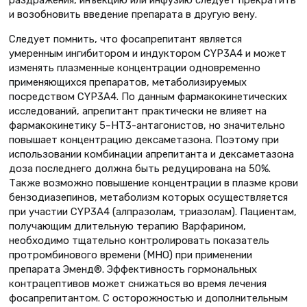
раздражения, инъекцию или инфузию следует прекратить
и возобновить введение препарата в другую вену.
Следует помнить, что фосапрепитант является
умеренным ингибитором и индуктором CYP3A4 и может
изменять плазменные концентрации одновременно
применяющихся препаратов, метаболизируемых
посредством CYP3A4. По данным фармакокинетических
исследований, апрепитант практически не влияет на
фармакокинетику 5–НТ3-антагонистов, но значительно
повышает концентрацию дексаметазона. Поэтому при
использовании комбинации апрепитанта и дексаметазона
доза последнего должна быть редуцирована на 50%.
Также возможно повышение концентрации в плазме крови
бензодиазепинов, метаболизм которых осуществляется
при участии CYP3A4 (алпразолам, триазолам). Пациентам,
получающим длительную терапию Варфарином,
необходимо тщательно контролировать показатель
протромбинового времени (МНО) при применении
препарата Эменд®. Эффективность гормональных
контрацептивов может снижаться во время лечения
фосапрепитантом. С осторожностью и дополнительным