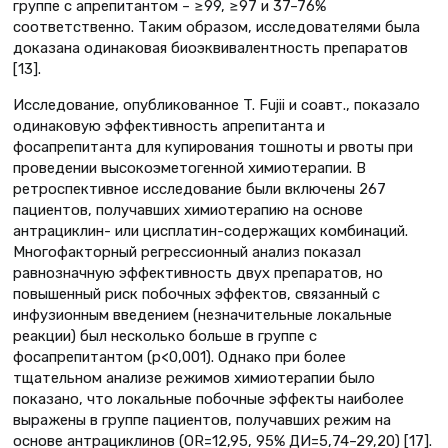
группе с апрепитантом – ≥99, ≥97 и 37–76%
соответственно. Таким образом, исследователями была
доказана одинаковая биоэквивалентность препаратов
[13].
Исследование, опубликованное T. Fujii и соавт., показало
одинаковую эффективность апрепитанта и
фосапрепитанта для купирования тошноты и рвоты при
проведении высокоэметогенной химиотерапии. В
ретроспективное исследование были включены 267
пациентов, получавших химиотерапию на основе
антрациклин- или цисплатин-содержащих комбинаций.
Многофакторный регрессионный анализ показал
равнозначную эффективность двух препаратов, но
повышенный риск побочных эффектов, связанный с
инфузионным введением (незначительные локальные
реакции) был несколько больше в группе с
фосапрепитантом (p<0,001). Однако при более
тщательном анализе режимов химиотерапии было
показано, что локальные побочные эффекты наиболее
выражены в группе пациентов, получавших режим на
основе антрациклинов (OR=12,95, 95% ДИ=5,74–29,20) [17].