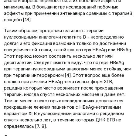
аналоги хорошо переносятся, а их побочные эффекты
минимальны. В большинстве исследований побочные
эффекты при применении энтекавира сравнимы с терапией
плацебо [18].
Таким образом, продолжительность терапии
нуклеозидными аналогами гепатита В – неопределенно
долгая и его фиксация возможна только по достижении
специфической точки, такой как потеря HBeAg или HBsAg.
Этот период может составить несколько лет или
десятилетий. Следует иметь в виду, что потеря HBeAg
при терапии нуклеозидными аналогами менее стойкая, чем
при терапии интерфероном [4]. Этот вопрос еще более
сложен при лечении HBeAg-негативных форм ХГВ,
рецидив которых часто возникает после прекращения
терапии, иногда спустя нескольких месяцев и даже лет.
Тем не менее в некоторых исследованиях допускается
прекращение лечения пациентов с HBeAg-негативным
вариантом ХГВ нуклеозидными аналогами с рецидивом
спустя несколько лет, в течение которых ДНК ВГВ не
определялась [7, 8].