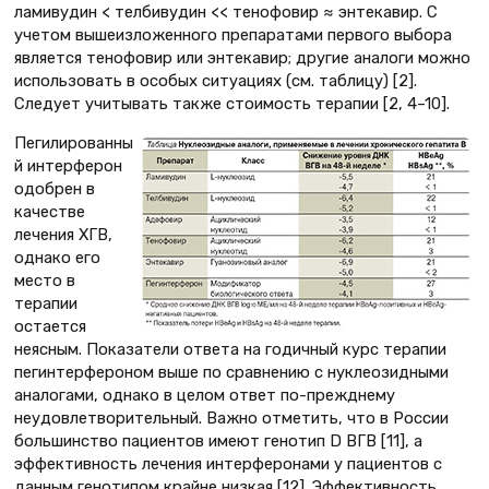
ламивудин < телбивудин << тенофовир ≈ энтекавир. С
учетом вышеизложенного препаратами первого выбора
является тенофовир или энтекавир; другие аналоги можно
использовать в особых ситуациях (см. таблицу) [2].
Следует учитывать также стоимость терапии [2, 4–10].
Пегилированны
й интерферон
одобрен в
качестве
лечения ХГВ,
однако его
место в
терапии
остается
неясным. Показатели ответа на годичный курс терапии
пегинтерфероном выше по сравнению с нуклеозидными
аналогами, однако в целом ответ по-прежднему
неудовлетворительный. Важно отметить, что в России
большинство пациентов имеют генотип D ВГВ [11], а
эффективность лечения интерферонами у пациентов с
данным генотипом крайне низкая [12]. Эффективность