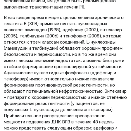
заболевания печени, им должно быть рекомендовано
выполнение трансплантации печени [1].
В настоящее время в мире с целью лечения хронического
гепатита В (ХГВ) применяется пять нуклеозидных
аналогов: ламивудин (1998), адефовир (2002), энтекавир
(2005), телбивудин (2006) и тенофовир (2008), которые
относятся к трем классам соединений. L-нуклеозиды
(ламивудин и телбивудин) обладают хорошим профилем
безопасности и переносимости, но в то же время они
имеют весьма значимый недостаток, а именно быстрое и
стойкое формирование противовирусной устойчивости.
Ациклические нуклеотидные фосфонаты (адефовир и
тенофовир) имеют относительно низкие показатели
формирования противовирусной резистентности, но
обладают потенциальной нефротоксичностью. Энтекавир
– препарат с хорошей переносимостью и низкой степенью
формирования резистентности (у пациентов, не
получавших L-нуклеозиды до лечения энтекавиром).
Приблизительное распределение препаратов по
мощности подавления ДНК ВГВ в течение 48 недель
можно представить следующим образом: адефовир <