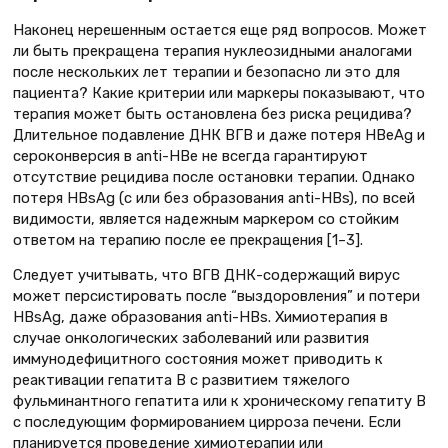
Наконец нерешенным остается еще ряд вопросов. Может
ли быть прекращена терапия нуклеозидными аналогами
после нескольких лет терапии и безопасно ли это для
пациента? Какие критерии или маркеры показывают, что
терапия может быть остановлена без риска рецидива?
Длительное подавление ДНК ВГВ и даже потеря HBeAg и
сероконверсия в anti-HBe не всегда гарантируют
отсутствие рецидива после остановки терапии. Однако
потеря HBsAg (с или без образования anti-HBs), по всей
видимости, является надежным маркером со стойким
ответом на терапию после ее прекращения [1–3].
Следует учитывать, что ВГВ ДНК-содержащий вирус
может персистировать после “выздоровления” и потери
HBsAg, даже образования anti-HBs. Химиотерапия в
случае онкологических заболеваний или развития
иммунодефицитного состояния может приводить к
реактивации гепатита В с развитием тяжелого
фульминантного гепатита или к хроническому гепатиту В
с последующим формированием цирроза печени. Если
планируется проведение химиотерапии или