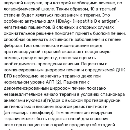
вирусной нагрузки, при которой необходимо лечение, по
логарифмической шкале. Таким образом, 10 в третьей
степени будет являться показанием к терапии. Это
особенно актуально для HBeAg- (Hepatitis B e antigen)-
негативных пациентов. В сложных и спорных случаях
окончательное решение помогает принять биопсия печени,
способная оценивать активность заболевания и степень
фиброза. Гистологическое исследование перед
противовирусной терапией оказывает неоценимую
помощь врачу и пациенту, позволяя оценить
необходимость проведения лечения. Пациентам с
компенсированным циррозом печени и определяемой ДНК
ВГВ необходимо назначать терапию даже при
нормальном уровне АЛТ [2]. Пациентам с
декомпенсированным циррозом печени показано
незамедлительное начало терапии в условиях стационара
аналогами нуклеози(ти)дов с высокой противовирусной
активностью и высоким порогом резистентности
(энтекавир, тенофовир). Тем не менее антивирусная
терапия может быть недостаточной для спасения
некоторых пациентов с крайне продвинутой стадией