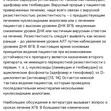
адефовир или телбивудин. Вирусный прорыв у пациентов,
приверженных лечению, чаще всего связан с вирусной
резистентностью; резистентность – с предшествующим
лечением нуклеозидными аналогами или с лечением
пациентов с высоким уровнем ДНК ВГВ, медленным
снижением уровня ДНК или частичным вирусным ответом
на лечение. Резистентность следует выявлять как можно
раньше – до увеличения уровня АЛТ путем наблюдения за
уровнем ДНК ВГВ. В настоящее время основным
принципом ведения пациентов при возникновении
устойчивости к препарату является назначение второго
препарата, не имеющего перекрестной резистентности с
первым, т. е. L-нуклеозиды (ламивудин и телбивудин) vs
ациклические фосфонаты (адефовир и тенофовир), vs D-
циклопентан (энтекавир) [13, 14]. Остается неясной
тактика ведения пациентов, которым проведена
последовательная монотерапия несколькими
нуклеозидными аналогами.
Наибольшее обсуждение в литературе вызывает вопрос о
сроках лечения ХГВ. В большинстве клинических