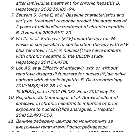
after lamivudine treatment for chronic hepatitis B.
Hepatology 2002;36:186–94.
Zeuzem S, Gane E, et al. Baseline characteristics and
early on-treatment response predict the outcomes of
2 years of telbivudine treatment of chronic hepatitis
B. J Hepatol 2009;51:11–20.
Wu IC, et al. Entecavir (ETV) monotherapy for 96
weeks is comparable to combination therapy with ETV
plus tenofovir (TDF) in nukleos(t)ide naive patients
with chronic hepatitis B: the BELOW study.
Hepatology 2011;54:471A.
Lok AS, et al Efficacy of entecavir with or without
tenofovir disoproxil fumarate for nucleos(t)ide-naive
patients with chronic hepatitis B. Gastroenterology
2012;143(3):619-28. e1. doi:
10.1053/j.gastro.2012.05.037. Epub 2012 May 27.
Reijnders JG, Deterding K, et al. Antiviral effect of
entecavir in chronic hepatitis B: influtnce of prior
exposure to nucleos(t)ide analogues. J Hepatol
2010;52:493–500.
Данные референс-центра по мониторингу за
вирусными гепатитами Роспотребнадзора.