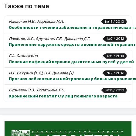
Также по теме
Маевская М.В., Морозова М.А.
№15 / 2010
Особенности течения заболевания и терапевтическая т
Пашинян А.Г., Арутюнян Г.Б., Джаваева Д.Г.
№7 / 2012
Применение наружных средств в комплексной терапии 
Г.А. Самсыгина
№1 / 2014
Лечение инфекций верхних дыхательных путей у детей
И.Г. Бакулин (1, 2), Н.Х. Дианова (1)
№2 / 2016
Прогноз лейкопении и нейтропении у больных хроническ
Бурневич Э.З., Лопаткина Т.Н.
№11 / 2010
Хронический гепатит С у лиц пожилого возраста