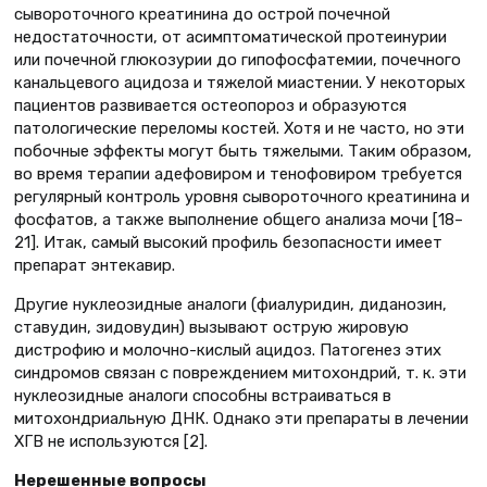
сывороточного креатинина до острой почечной
недостаточности, от асимптоматической протеинурии
или почечной глюкозурии до гипофосфатемии, почечного
канальцевого ацидоза и тяжелой миастении. У некоторых
пациентов развивается остеопороз и образуются
патологические переломы костей. Хотя и не часто, но эти
побочные эффекты могут быть тяжелыми. Таким образом,
во время терапии адефовиром и тенофовиром требуется
регулярный контроль уровня сывороточного креатинина и
фосфатов, а также выполнение общего анализа мочи [18–
21]. Итак, самый высокий профиль безопасности имеет
препарат энтекавир.
Другие нуклеозидные аналоги (фиалуридин, диданозин,
ставудин, зидовудин) вызывают острую жировую
дистрофию и молочно-кислый ацидоз. Патогенез этих
синдромов связан с повреждением митохондрий, т. к. эти
нуклеозидные аналоги способны встраиваться в
митохондриальную ДНК. Однако эти препараты в лечении
ХГВ не используются [2].
Нерешенные вопросы