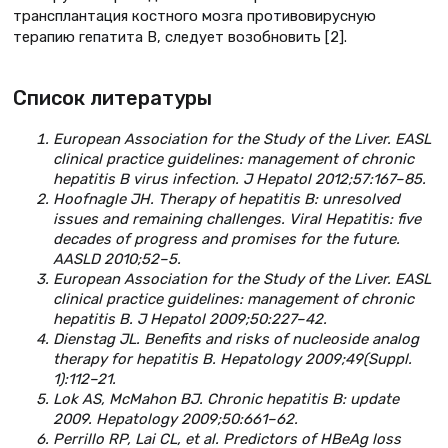
трансплантация костного мозга противовирусную
терапию гепатита В, следует возобновить [2].
Список литературы
European Association for the Study of the Liver. EASL
clinical practice guidelines: management of chronic
hepatitis B virus infection. J Hepatol 2012;57:167–85.
Hoofnagle JH. Therapy of hepatitis B: unresolved
issues and remaining challenges. Viral Hepatitis: five
decades of progress and promises for the future.
AASLD 2010;52–5.
European Association for the Study of the Liver. EASL
clinical practice guidelines: management of chronic
hepatitis B. J Hepatol 2009;50:227–42.
Dienstag JL. Benefits and risks of nucleoside analog
therapy for hepatitis B. Hepatology 2009;49(Suppl.
1):112–21.
Lok AS, McMahon BJ. Chronic hepatitis B: update
2009. Hepatology 2009;50:661–62.
Perrillo RP, Lai CL, et al. Predictors of HBeAg loss