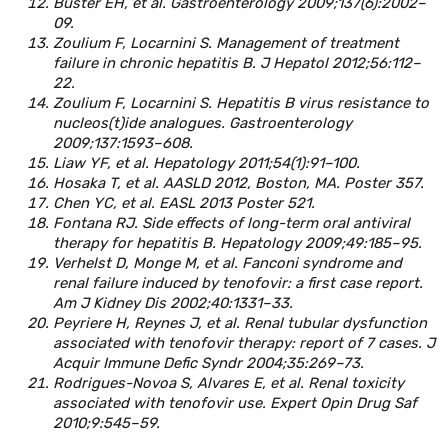
Buster EH, et al. Gastroenterology 2009;137(6):2002–
09.
Zoulium F, Locarnini S. Management of treatment
failure in chronic hepatitis B. J Hepatol 2012;56:112–
22.
Zoulium F, Locarnini S. Hepatitis B virus resistance to
nucleos(t)ide analogues. Gastroenterology
2009;137:1593–608.
Liaw YF, et al. Hepatology 2011;54(1):91–100.
Hosaka T, et al. AASLD 2012, Boston, MA. Poster 357.
Chen YC, et al. EASL 2013 Poster 521.
Fontana RJ. Side effects of long-term oral antiviral
therapy for hepatitis B. Hepatology 2009;49:185–95.
Verhelst D, Monge M, et al. Fanconi syndrome and
renal failure induced by tenofovir: a first case report.
Am J Kidney Dis 2002;40:1331–33.
Peyriere H, Reynes J, et al. Renal tubular dysfunction
associated with tenofovir therapy: report of 7 cases. J
Acquir Immune Defic Syndr 2004;35:269–73.
Rodrigues-Novoa S, Alvares E, et al. Renal toxicity
associated with tenofovir use. Expert Opin Drug Saf
2010;9:545–59.