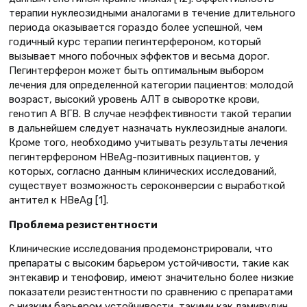
терапии нуклеозидными аналогами в течение длительного
периода оказывается гораздо более успешной, чем
годичный курс терапии пегинтерфероном, который
вызывает много побочных эффектов и весьма дорог.
Пегинтерферон может быть оптимальным выбором
лечения для определенной категории пациентов: молодой
возраст, высокий уровень АЛТ в сыворотке крови,
генотип А ВГВ. В случае неэффективности такой терапии
в дальнейшем следует назначать нуклеозидные аналоги.
Кроме того, необходимо учитывать результаты лечения
пегинтерфероном HBeAg-позитивных пациентов, у
которых, согласно данным клинических исследований,
существует возможность сероконверсии с выработкой
антител к HBeAg [1].
Проблема резистентности
Клинические исследования продемонстрировали, что
препараты с высоким барьером устойчивости, такие как
энтекавир и тенофовир, имеют значительно более низкие
показатели резистентности по сравнению с препаратами
с низким барьером устойчивости, такими как ламивудин,