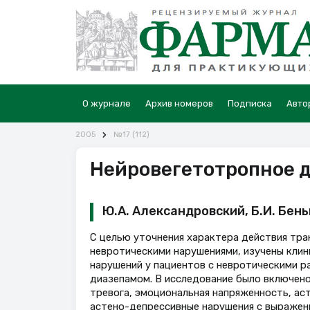
О журнале
Архив номеров
Подписка
Авто
2005
№17 (112)
Нейровегетотропное 
Ю.А. Александровский, Б.И. Бен
С целью уточнения характера действия тра
невротическими нарушениями, изучены кли
нарушений у пациентов с невротическими р
диазепамом. В исследование было включено
тревога, эмоциональная напряженность, ас
астено-депрессивные нарушения с выражен