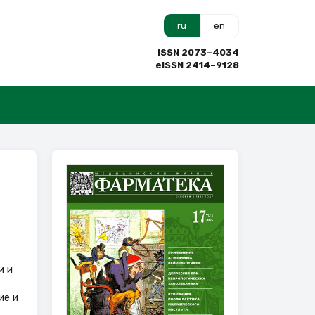
ru
en
ISSN 2073–4034
eISSN 2414–9128
м и
ие и