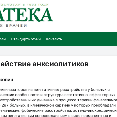
рам
Стандарты этики
Контакты
действие анксиолитиков
ькович
нквилизаторов на вегетативные расстройства у больных с
нические особенности и структура вегетативно-эффекторных
асстройствами и их динамика в процессе терапии феназепамо
 287 больных, в клинической картине у которых преобладали
тенические, фобические расстройства, астено-ипохондрическ
ным вегетативным сопровождением в виде перманентных и