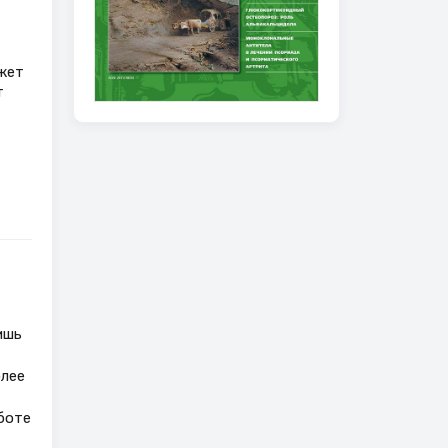
жет
т
ишь
олее
боте