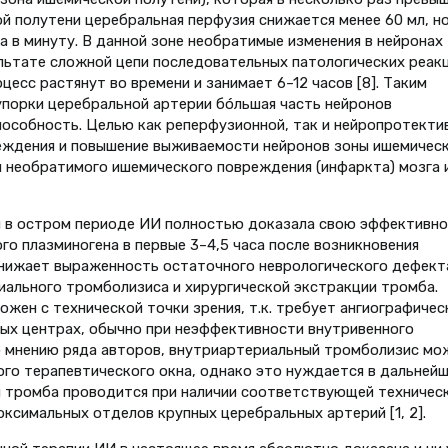
й полутени церебральная перфузия снижается менее 60 мл, н
ва в минуту. В данной зоне необратимые изменения в нейронах
льтате сложной цепи последовательных патологических реак
оцесс растянут во времени и занимает 6–12 часов [8]. Таким
купорки церебральной артерии бóльшая часть нейронов
особность. Целью как реперфузионной, так и нейропротекти
реждения и повышение выживаемости нейронов зоны ишемичес
 необратимого ишемического повреждения (инфаркта) мозга 
я в остром периоде ИИ полностью доказала свою эффективно
о плазминогена в первые 3–4,5 часа после возникновения
нижает выраженность остаточного неврологического дефект
ального тромболизиса и хирургической экстракции тромба.
жен с технической точки зрения, т.к. требует ангиографичес
ных центрах, обычно при неэффективности внутривенного
о мнению ряда авторов, внутриартериальный тромболизис мо
го терапевтического окна, однако это нуждается в дальней
я тромба проводится при наличии соответствующей техничес
ксимальных отделов крупных церебральных артерий [1, 2].