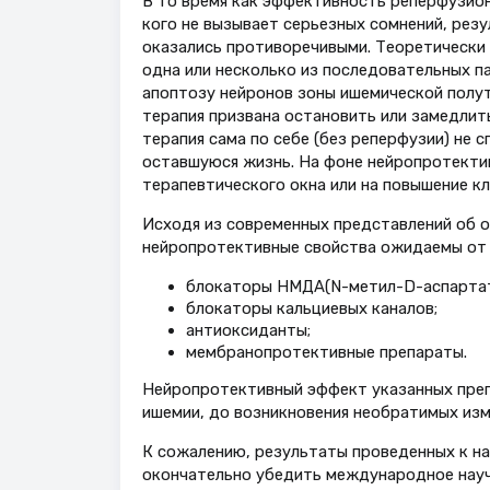
В то время как эффективность реперфузион
кого не вызывает серьезных сомнений, ре
оказались противоречивыми. Теоретически
одна или несколько из последовательных п
апоптозу нейронов зоны ишемической полуте
терапия призвана остановить или замедлит
терапия сама по себе (без реперфузии) не
оставшуюся жизнь. На фоне нейропротектив
терапевтического окна или на повышение к
Исходя из современных представлений об ос
нейропротективные свойства ожидаемы от 
блокаторы НМДА(N-метил-D-аспартат)
блокаторы кальциевых каналов;
антиоксиданты;
мембранопротективные препараты.
Нейропротективный эффект указанных преп
ишемии, до возникновения необратимых изм
К сожалению, результаты проведенных к на
окончательно убедить международное науч