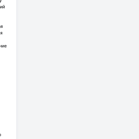
у
ий
ая
я
ние
о