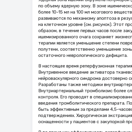
по объему ядерную зону. В зоне ишемическо
более 10–15 мл на 100 мл мозгового вещест
развиваются по механизму апоптоза в резу
на клеточном уровне (см. рисунок). Этот пр
образом, в течение первых часов после за
ишемизированного очага сохраняет жизнесп
терапии является уменьшение степени пов
полутени, соответственно уменьшение зоны
остаточного неврологического дефицита.
В настоящее время реперфузионная терапи
Внутривенное введение активатора тканевог
нейроваскулярного синдрома достоверно с
Разработаны также методики внутриартери
Внутриартериальный тромболизис более сло
контроля. Его проводят в специализирован
введения тромболитического препарата. П
быть эффективным за пределами 4,5-часово
подтверждениях. Хирургическая экстракци
оснащенности у пациентов с закупоркой про