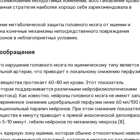
возникновения необратимых изменений, восстановление крово
Данная стратегия наиболее хорошо себя зарекомендовала в
ние метаболической защиты головного мозга от ишемии и
 на конечные механизмы непосредственного повреждения
онов в неблагоприятных условиях.
вообращения
о нарушения головного мозга по ишемическому типу является
альной артерии, что приводит к локальному снижению перфузи
о вещества протекает 60–80 мл крови. Этот показатель
оторая поддерживается различными нейрофизиологическими
отока). Как известно, нейроны головного мозга не имеют зап
овременное снижение церебральной перфузии ниже 60 мл/100 
кциональный паралич нейронов. При этом снижение показател
вещества в минуту приводит к прямой аноксической деполяриз
5–10 минут, гибели нейронов по механизму некроза [8].
. ядерную зону ишемии, которая обычно относительно невели
зона ишемической полутени), которая в несколько раз превы