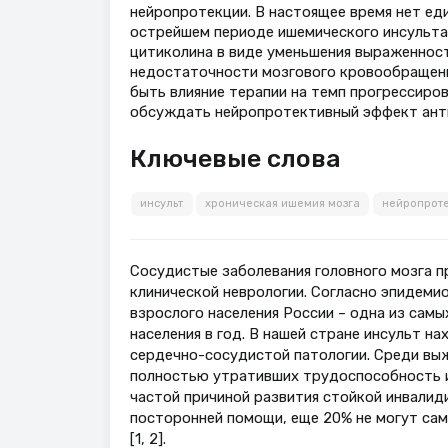
нейропротекции. В настоящее время нет ед
острейшем периоде ишемического инсульта
цитиколина в виде уменьшения выраженност
недостаточности мозгового кровообращен
быть влияние терапии на темп прогрессиро
обсуждать нейропротективный эффект анти
Ключевые слова
инсульт
хроническая ишемия мозга
нейропроте
Сосудистые заболевания головного мозга п
клинической неврологии. Согласно эпидеми
взрослого населения России – одна из самых
населения в год. В нашей стране инсульт н
сердечно-сосудистой патологии. Среди выж
полностью утративших трудоспособность и 
частой причиной развития стойкой инвалиди
посторонней помощи, еще 20% не могут сам
[1, 2].