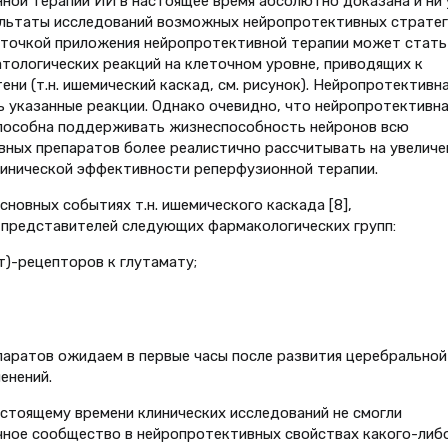
ной терапии ИИ в настоящее время абсолютно доказана и ни 
зультаты исследований возможных нейропротективных стратег
 точкой приложения нейропротективной терапии может стать
атологических реакций на клеточном уровне, приводящих к
ни (т.н. ишемический каскад, см. рисунок). Нейропротективн
ь указанные реакции. Однако очевидно, что нейропротективна
 способна поддерживать жизнеспособность нейронов всю
ных препаратов более реалистично рассчитывать на увеличе
линической эффективности реперфузионной терапии.
новных событиях т.н. ишемического каскада [8],
представителей следующих фармакологических групп:
-рецепторов к глутамату;
аратов ожидаем в первые часы после развития церебральной
енений.
стоящему времени клинических исследований не смогли
ное сообщество в нейропротективных свойствах какого-либ