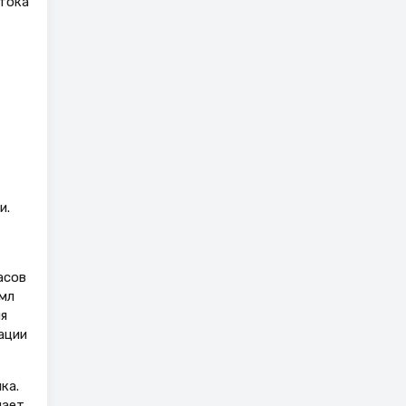
тока
и.
асов
мл
я
ации
ка.
шает