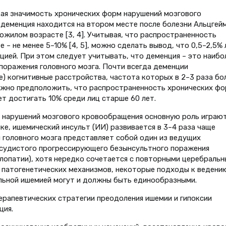
кая значимость хронических форм нарушений мозгового
 деменция находится на втором месте после болезни Альцгей
пожилом возрасте [3, 4]. Учитывая, что распространенность
– не менее 5–10% [4, 5], можно сделать вывод, что 0,5–2,5% 
ией. При этом следует учитывать, что деменция – это наибо
поражения головного мозга. Почти всегда деменции
) когнитивные расстройства, частота которых в 2–3 раза бо
можно предположить, что распространенность хронических ф
 достигать 10% среди лиц старше 60 лет.
их нарушений мозгового кровообращения основную роль играю
е, ишемический инсульт (ИИ) развивается в 3–4 раза чаще
ия головного мозга представляет собой один из ведущих
судистого прогрессирующего безынсультного поражения
лопатии), хотя нередко сочетается с повторными церебраль
 патогенетических механизмов, некоторые подходы к ведени
льной ишемией могут и должны быть единообразными.
рапевтических стратегии преодоления ишемии и гипоксии
ция.