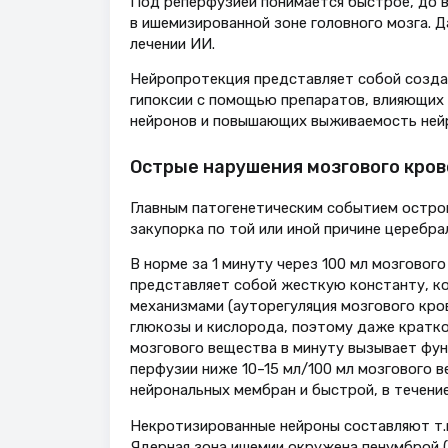
Под реперфузией понимается быстрое, до 
в ишемизированной зоне головного мозга. 
лечении ИИ.
Нейропротекция представляет собой созда
гипоксии с помощью препаратов, влияющих
нейронов и повышающих выживаемость нейр
Острые нарушения мозгового кро
Главным патогенетическим событием острог
закупорка по той или иной причине церебр
В норме за 1 минуту через 100 мл мозговог
представляет собой жесткую константу, к
механизмами (ауторегуляция мозгового кров
глюкозы и кислорода, поэтому даже кратк
мозгового вещества в минуту вызывает фун
перфузии ниже 10–15 мл/100 мл мозгового 
нейрональных мембран и быстрой, в течение 
Некротизированные нейроны составляют т.н
Ядерная зона ишемии окружена пенумброй (