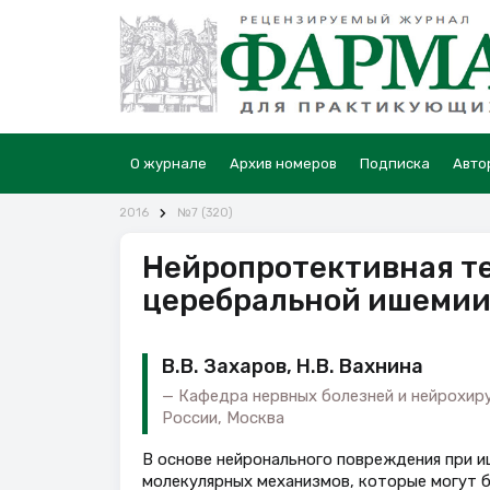
О журнале
Архив номеров
Подписка
Авто
2016
№7 (320)
Нейропротективная те
церебральной ишеми
В.В. Захаров, Н.В. Вахнина
Кафедра нервных болезней и нейрохир
России, Москва
В основе нейронального повреждения при и
молекулярных механизмов, которые могут 