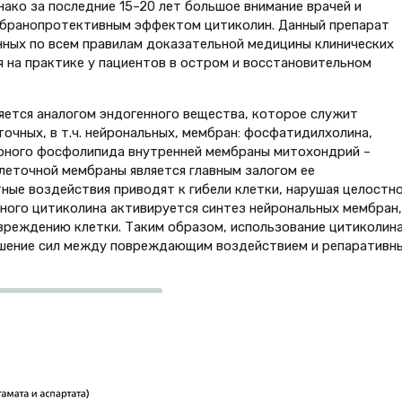
ако за последние 15–20 лет большое внимание врачей и
мбранопротективным эффектом цитиколин. Данный препарат
нных по всем правилам доказательной медицины клинических
я на практике у пациентов в остром и восстановительном
яется аналогом эндогенного вещества, которое служит
очных, в т.ч. нейрональных, мембран: фосфатидилхолина,
урного фосфолипида внутренней мембраны митохондрий –
клеточной мембраны является главным залогом ее
ные воздействия приводят к гибели клетки, нарушая целостн
ного цитиколина активируется синтез нейрональных мембран, 
вреждению клетки. Таким образом, использование цитиколин
шение сил между повреждающим воздействием и репаративн