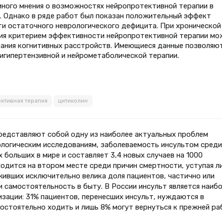
иного мнения о возможностях нейропротективной терапии в
. Однако в ряде работ был показан положительный эффект
и остаточного неврологического дефицита. При хронической
ия критерием эффективности нейропротективной терапии мо
вания когнитивных расстройств. Имеющиеся данные позволяю
гипертензивной и нейрометаболической терапии.
ктивная терапия
цитиколин
редставляют собой одну из наиболее актуальных проблем
ологическим исследованиям, заболеваемость инсультом среди
 больших в мире и составляет 3,4 новых случаев на 1000
аходится на втором месте среди причин смертности, уступая л
ивших исключительно велика доля пациентов, частично или
самостоятельность в быту. В России инсульт является наиб
зации: 31% пациентов, перенесших инсульт, нуждаются в
остоятельно ходить и лишь 8% могут вернуться к прежней ра