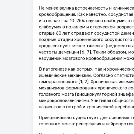
Не менее велика встречаемость и клиничес
кровообращения. Как известно, сосудистая
и отвечает за 10–25% случаев слабоумия в 
слабоумия в пожилом и старческом возрасте 
старше 60 лет страдают сосудистой деменц
поздние стадии хронического сосудистого 
предшествуют менее тяжелые (недементные
частоты деменции [6, 7]. Таким образом, 
нарушений мозгового кровообращения может
В патогенезе как острых, так и хроническ
ишемические механизмы. Согласно статистик
геморрагического [1, 2]. Хроническая ишем
механизмов формирования хронического со
головного мозга (дисциркуляторной энцефа
микрокровоизлияниями. Учитывая общность
пациентов с острой и хронической церебра
Принципиально существует две основные те
головного мозга: реперфузия и нейропротек