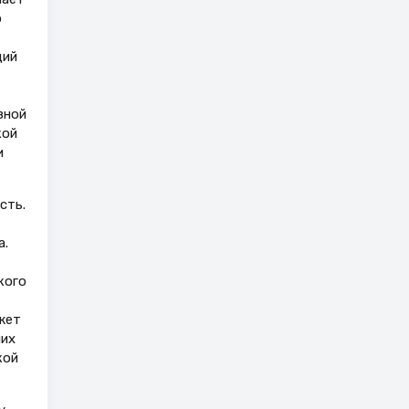
о
ций
вной
кой
и
сть.
а.
кого
жет
ших
кой