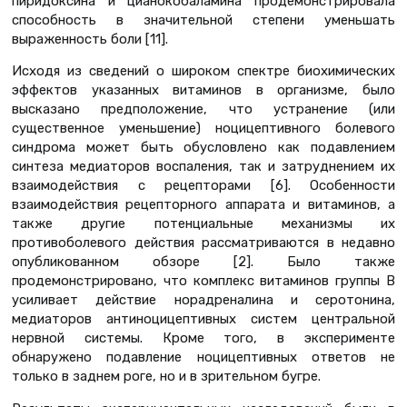
пиридоксина и цианокобаламина продемонстрировала
способность в значительной степени уменьшать
выраженность боли [11].
Исходя из сведений о широком спектре биохимических
эффектов указанных витаминов в организме, было
высказано предположение, что устранение (или
существенное уменьшение) ноцицептивного болевого
синдрома может быть обусловлено как подавлением
синтеза медиаторов воспаления, так и затруднением их
взаимодействия с рецепторами [6]. Особенности
взаимодействия рецепторного аппарата и витаминов, а
также другие потенциальные механизмы их
противоболевого действия рассматриваются в недавно
опубликованном обзоре [2]. Было также
продемонстрировано, что комплекс витаминов группы В
усиливает действие норадреналина и серотонина,
медиаторов антиноцицептивных систем центральной
нервной системы. Кроме того, в эксперименте
обнаружено подавление ноцицептивных ответов не
только в заднем роге, но и в зрительном бугре.