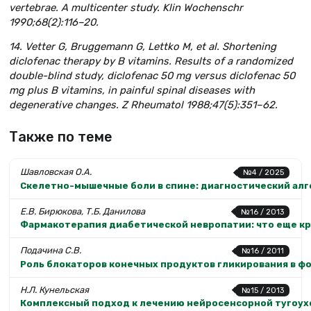
vertebrae. A multicenter study. Klin Wochenschr
1990;68(2):116–20.
14. Vetter G, Bruggemann G, Lettko M, et al. Shortening
diclofenac therapy by B vitamins. Results of a randomized
double-blind study, diclofenac 50 mg versus diclofenac 50
mg plus B vitamins, in painful spinal diseases with
degenerative changes.
Z Rheumatol 1988;47(5):351–62.
Также по теме
Шавловская О.А.
№4 / 2025
Скелетно-мышечные боли в спине: диагностический алг
Е.В. Бирюкова, Т.Б. Данилова
№16 / 2013
Фармакотерапия диабетической невропатии: что еще к
Подачина С.В.
№16 / 2011
Роль блокаторов конечных продуктов гликирования в ф
Н.Л. Кунельская
№15 / 2013
Комплексный подход к лечению нейросенсорной тугоух