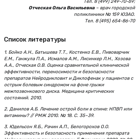
Тел. 8 (499) 249-70-69;
Отческая Ольга Васильевна
– врач городской
поликлиники № 159 ЮЗАО.
Тел. 8 (495) 654-86-70
Список литературы
1. Бойко А.Н., Батышева Т.Т., Костенко Е.В., Пивоварчик
Е.М., Ганжула П.А., Исмалов А.М., Лисинкер Л.Н., Хозова
А.А., Отческая О.В. Оценка сравнительной клинической
эффективности, переносимости и безопасности
препаратов Нейродикловит и Диклофенак у пациентов с
острым болевым синдромом на фоне грыжи
межпозвонкового диска. Медицина критических
состояний. 2010.
2. Данилов А.Б. Лечение острой боли в спине: НПВП или
витамины? // РМЖ 2010. № 18. С. 35–39.
3. Юдельсон Я.Б., Рачин А.П., Белогорохов О.О.
Эффективность и безопасность применения препарата