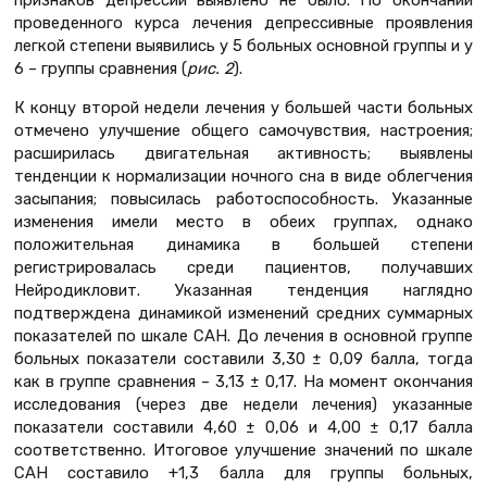
признаков депрессии выявлено не было. По окончании
проведенного курса лечения депрессивные проявления
легкой степени выявились у 5 больных основной группы и у
6 – группы сравнения (
рис. 2
).
К концу второй недели лечения у большей части больных
отмечено улучшение общего самочувствия, настроения;
расширилась двигательная активность; выявлены
тенденции к нормализации ночного сна в виде облегчения
засыпания; повысилась работоспособность. Указанные
изменения имели место в обеих группах, однако
положительная динамика в большей степени
регистрировалась среди пациентов, получавших
Нейродикловит. Указанная тенденция наглядно
подтверждена динамикой изменений средних суммарных
показателей по шкале САН. До лечения в основной группе
больных показатели составили 3,30 ± 0,09 балла, тогда
как в группе сравнения – 3,13 ± 0,17. На момент окончания
исследования (через две недели лечения) указанные
показатели составили 4,60 ± 0,06 и 4,00 ± 0,17 балла
соответственно. Итоговое улучшение значений по шкале
САН составило +1,3 балла для группы больных,