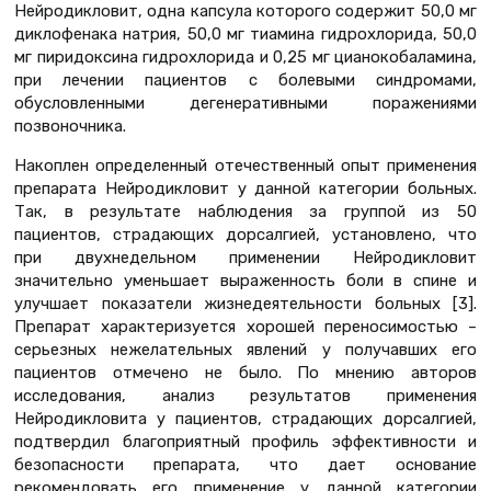
Нейродикловит, одна капсула которого содержит 50,0 мг
диклофенака натрия, 50,0 мг тиамина гидрохлорида, 50,0
мг пиридоксина гидрохлорида и 0,25 мг цианокобаламина,
при лечении пациентов с болевыми синдромами,
обусловленными дегенеративными поражениями
позвоночника.
Накоплен определенный отечественный опыт применения
препарата Нейродикловит у данной категории больных.
Так, в результате наблюдения за группой из 50
пациентов, страдающих дорсалгией, установлено, что
при двухнедельном применении Нейродикловит
значительно уменьшает выраженность боли в спине и
улучшает показатели жизнедеятельности больных [3].
Препарат характеризуется хорошей переносимостью –
серьезных нежелательных явлений у получавших его
пациентов отмечено не было. По мнению авторов
исследования, анализ результатов применения
Нейродикловита у пациентов, страдающих дорсалгией,
подтвердил благоприятный профиль эффективности и
безопасности препарата, что дает основание
рекомендовать его применение у данной категории