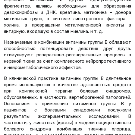
фрагментов, являясь необходимым для образования
дезоксирибозы и ДНК, креатина, метионина – донора
метильных групп, в синтезе липотропного фактора –
холина, в превращении метилмалоновой кислоты в
янтарную, входящую в состав миелина, и т. д.
Назначаемые в комбинации витамины группы В обладают
способностью потенцировать действие друг друга,
стимулируют репаративно-регенеративные процессы в
нервной ткани за счет комплексного нейропротективного
и нейрометаболического эффектов.
В клинической практике витамины группы В длительное
время используются в качестве адъювантных средств
при комплексной терапии болевых синдромов,
обусловленных, в частности, вертеброгенной патологией.
Основанием к применению витаминов группы В у
пациентов с болевыми синдромами послужили
результаты экспериментальных исследований. В
частности, у животных (крысы) в модели ноцицептивного
болевого синдрома комбинация тиамина хлорида,