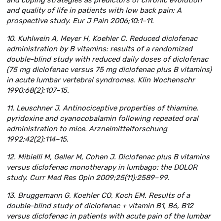
and coping strategies as predictors of chronic evolution
and quality of life in patients with low back pain: A
prospective study. Eur J Pain 2006;10:1–11.
10. Kuhlwein A, Meyer H, Koehler C. Reduced diclofenac
administration by B vitamins: results of a randomized
double-blind study with reduced daily doses of diclofenac
(75 mg diclofenac versus 75 mg diclofenac plus B vitamins)
in acute lumbar vertebral syndromes. Klin Wochenschr
1990;68(2):107–15.
11. Leuschner J. Antinociceptive properties of thiamine,
pyridoxine and cyanocobalamin following repeated oral
administration to mice. Arzneimittelforschung
1992;42(2):114–15.
12. Mibielli M, Geller M, Cohen J. Diclofenac plus B vitamins
versus diclofenac monotherapy in lumbago: the DOLOR
study. Curr Med Res Opin 2009;25(11):2589–99.
13. Bruggemann G, Koehler CO, Koch EM. Results of a
double-blind study of diclofenac + vitamin B1, B6, B12
versus diclofenac in patients with acute pain of the lumbar