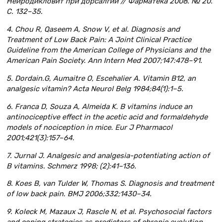
Нейродикловит при дорсалгии // Фарматека 2008.
№ 20.
С
. 132–35.
4. Chou R, Qaseem A, Snow V, et al. Diagnosis and
Treatment of Low Back Pain: A Joint Clinical Practice
Guideline from the American College of Physicians and the
American Pain Society. Ann Intern Med 2007;147:478–91.
5. Dordain.G, Aumaitre O, Escehalier A. Vitamin B12, an
analgesic vitamin? Acta Neurol Belg 1984;84(1):1–5.
6. Franca D, Souza A, Almeida K. B vitamins induce an
antinociceptive effect in the acetic acid and formaldehyde
models of nociception in mice. Eur J Pharmacol
2001;421(3):157–64.
7. Jurnal J. Analgesic and analgesia-potentiating action of
B vitamins. Schmerz 1998; (2):41–136.
8. Koes B, van Tulder W, Thomas S. Diagnosis and treatment
of low back pain. BMJ 2006;332;1430–34.
9. Koleck M, Mazaux J, Rascle N, et al. Psychosocial factors