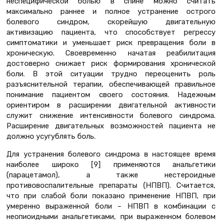
неспецифической болью в спине можно считать
максимально раннее и полное устранение острого
болевого синдром, скорейшую двигательную
активизацию пациента, что способствует регрессу
симптоматики и уменьшает риск превращения боли в
хроническую. Своевременно начатая реабилитация
достоверно снижает риск формирования хронической
боли. В этой ситуации трудно переоценить роль
разъяснительной терапии, обеспечивающей правильное
понимание пациентом своего состояния. Надежным
ориентиром в расширении двигательной активности
служит снижение интенсивности болевого синдрома.
Расширение двигательных возможностей пациента не
должно усугублять боль.
Для устранения болевого синдрома в настоящее время
наиболее широко [9] применяются анальгетики
(парацетамол), а также нестероидные
противовоспалительные препараты (НПВП). Считается,
что при слабой боли показано применение НПВП, при
умеренно выраженной боли – НПВП в комбинации с
неопиоидными анальгетиками, при выраженном болевом