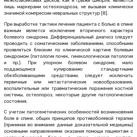
межпозвонковых дисков, как и грыжи Шморля, являются
лишь маркерами остеохондроза, не вызывая клинически
значимой компрессии невральных структур [8].
При выработке тактики лечения пациента с болью в спине
важным является исключение вторичного характера
болевого синдрома. Дифференциальный диагноз следует
проводить с соматическими заболеваниями, способными
проявляться близким по клинической картине болевым
синдромом (патология почек, гинекологическая патология
и пр.). При упорном болевом синдроме, мало
поддающемся купированию стандартными
обезболивающими средствами, следует исключать
первичные или метастатические новообразования,
воспалительные или травматические поражения костной
системы, остеопороз, некоторые другие патологические
состояния.
С учетом патогенетических особенностей возникновения
боли в спине, общих принципов противоболевой терапии
(принимая во внимание данные доказательной медицины)
основными направлениями оказания помощи пациентам с