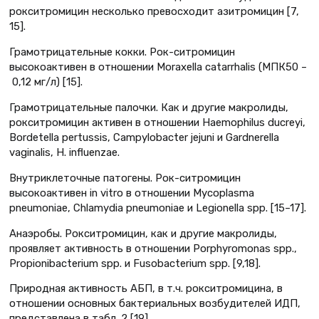
рокситромицин несколько превосходит азитромицин [7,
15].
Грамотрицательные кокки. Рок-ситромицин
высокоактивен в отношении Moraxella catarrhalis (МПК50 –
0,12 мг/л) [15].
Грамотрицательные палочки. Как и другие макролиды,
рокситромицин активен в отношении Haemophilus ducreyi,
Bordetella pertussis, Campylobacter jejuni и Gardnerella
vaginalis, H. influenzае.
Внутриклеточные патогены. Рок-ситромицин
высокоактивен in vitro в отношении Mycoplasma
pneumoniae, Chlamydia pneumoniae и Legionella spp. [15–17].
Анаэробы. Рокситромицин, как и другие макролиды,
проявляет активность в отношении Porphyromonas spp.,
Propionibacterium spp. и Fusobacterium spp. [9,18].
Природная активность АБП, в т.ч. рокситромицина, в
отношении основных бактериальных возбудителей ИДП,
представлена в табл. 2 [19].