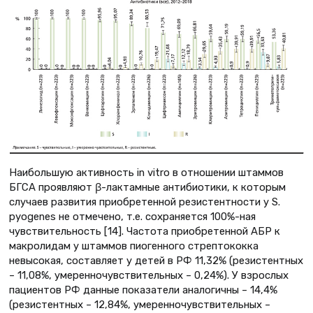
Наибольшую активность in vitro в отношении штаммов
БГСА проявляют β-лактамные антибиотики, к которым
случаев развития приобретенной резистентности у S.
рyogenes не отмечено, т.е. сохраняется 100%-ная
чувствительность [14]. Частота приобретенной АБР к
макролидам у штаммов пиогенного стрептококка
невысокая, составляет у детей в РФ 11,32% (резистентных
– 11,08%, умеренночувствительных – 0,24%). У взрослых
пациентов РФ данные показатели аналогичны – 14,4%
(резистентных – 12,84%, умеренночувствительных –