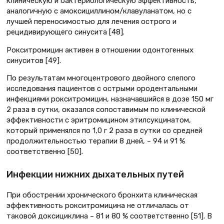
клиническую и бактериологическую эффективность,
аналогичную с амоксициллином/клавуланатом, но с
лучшей переносимостью для лечения острого и
рецидивирующего синусита [48].
Рокситромицин активен в отношении одонтогенных
синуситов [49].
По результатам многоцентрового двойного слепого
исследования пациентов с острыми ородентальными
инфекциями рокситромицин, назначавшийся в дозе 150 мг
2 раза в сутки, оказался сопоставимым по клинической
эффективности с эритромицином этилсукцинатом,
который применялся по 1,0 г 2 раза в сутки со средней
продолжительностью терапии 8 дней, – 94 и 91 %
соответственно [50].
Инфекции нижних дыхательных путей
При обострении хронического бронхита клиническая
эффективность рокситромицина не отличалась от
таковой доксициклина – 81 и 80 % соответственно [51]. В