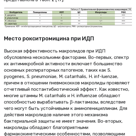
Место рокситромицина при ИДП
Высокая эффективность макролидов при ИДП
обусловлена несколькими факторами. Во-первых, спектр
их антимикробной активности включает большинство
основных респираторных патогенов, таких как S.
pyogenes, S. pneumoniae, M. catarrhalis, H. inf-luenzae,
причем в отношении пневмококков макролиды проявляют
отчетливый постантибиотический эффект. Как известно,
многие штаммы M. catarrhalis и H. influenzae обладают
способностью вырабатывать β-лактамазы, вследствие
чего могут быть устойчивыми к аминопенициллинам. Для
действия макролидов наличие этого механизма
бактериальной защиты не имеет значения. Во-вторых,
макролиды обладают благоприятными
фармакокинетическими особенностями, позволяющими