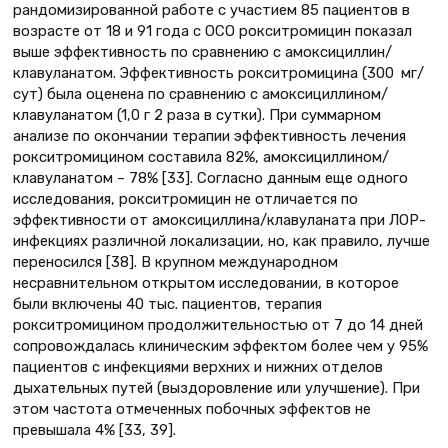
рандомизированной работе с участием 85 пациентов в
возрасте от 18 и 91 года с ОСО рокситромицин показал
выше эффективность по сравнению с амоксициллин/
клавуланатом. Эффективность рокситромицина (300 мг/
сут) была оценена по сравнению с амоксициллином/
клавуланатом (1,0 г 2 раза в сутки). При суммарном
анализе по окончании терапии эффективность лечения
рокситромицином составила 82%, амоксициллином/
клавуланатом – 78% [33]. Согласно данным еще одного
исследования, рокситромицин не отличается по
эффективности от амоксициллина/клавуланата при ЛОР-
инфекциях различной локализации, но, как правило, лучше
переносился [38]. В крупном международном
несравнительном открытом исследовании, в которое
были включены 40 тыс. пациентов, терапия
рокситромицином продолжительностью от 7 до 14 дней
сопровождалась клиническим эффектом более чем у 95%
пациентов с инфекциями верхних и нижних отделов
дыхательных путей (выздоровление или улучшение). При
этом частота отмеченных побочных эффектов не
превышала 4% [33, 39].