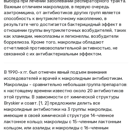
выбора при лечении заболеваний респираторного тракта.
Важным отличием макролидов, в первую очередь
азитромицина, от антибиотиков других групп является
способность к внутриклеточному накоплению, в
результате чего достигается бактерицидный эффект в
отношении группы внутриклеточных возбудителей, таких
как хламидии, микоплазмы и легионеллы, возбудители
боррелиоза. Кроме того, макролиды обладают
отчетливой противовоспалительной активностью, не
связанной с их антибактериальным эффектом.
В 1990–х гг. был отмечен явный подъем внимания
исследователей и врачей к макролидным антибиотикам.
Макролиды – сравнительно небольшая группа препаратов:
к настоящему времени известно около 20 антибиотиков
этой группы. В зависимости от химической структуры
Bryskier и соавт. [1, 2] предложили делить все
макролидные антибиотики на 3 группы: макролиды,
имеющие в своей химической структуре 14–членное
лактонное кольцо; макролиды с 15–членным лактонным
кольцом, или азалиды; и макролиды с 16–членным