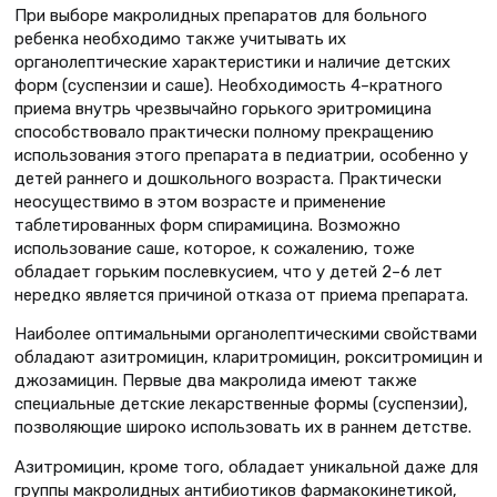
При выборе макролидных препаратов для больного
ребенка необходимо также учитывать их
органолептические характеристики и наличие детских
форм (суспензии и саше). Необходимость 4–кратного
приема внутрь чрезвычайно горького эритромицина
способствовало практически полному прекращению
использования этого препарата в педиатрии, особенно у
детей раннего и дошкольного возраста. Практически
неосуществимо в этом возрасте и применение
таблетированных форм спирамицина. Возможно
использование саше, которое, к сожалению, тоже
обладает горьким послевкусием, что у детей 2–6 лет
нередко является причиной отказа от приема препарата.
Наиболее оптимальными органолептическими свойствами
обладают азитромицин, кларитромицин, рокситромицин и
джозамицин. Первые два макролида имеют также
специальные детские лекарственные формы (суспензии),
позволяющие широко использовать их в раннем детстве.
Азитромицин, кроме того, обладает уникальной даже для
группы макролидных антибиотиков фармакокинетикой,