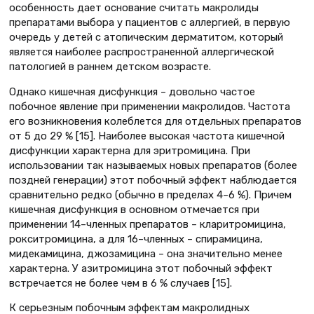
особенность дает основание считать макролиды
препаратами выбора у пациентов с аллергией, в первую
очередь у детей с атопическим дерматитом, который
является наиболее распространенной аллергической
патологией в раннем детском возрасте.
Однако кишечная дисфункция – довольно частое
побочное явление при применении макролидов. Частота
его возникновения колеблется для отдельных препаратов
от 5 до 29 % [15]. Наиболее высокая частота кишечной
дисфункции характерна для эритромицина. При
использовании так называемых новых препаратов (более
поздней генерации) этот побочный эффект наблюдается
сравнительно редко (обычно в пределах 4–6 %). Причем
кишечная дисфункция в основном отмечается при
применении 14–членных препаратов – кларитромицина,
рокситромицина, а для 16–членных – спирамицина,
мидекамицина, джозамицина – она значительно менее
характерна. У азитромицина этот побочный эффект
встречается не более чем в 6 % случаев [15].
К серьезным побочным эффектам макролидных