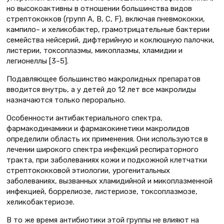
но высокоактивны в отношении большинства видов
стрептококков (групп A, B, C, F), включая пневмококки,
кампило– и хеликобактер, грамотрицательные бактерии
семейства нейсерий, дифтерийную и коклюшную палочки,
листерии, токсоплазмы, микоплазмы, хламидии и
легионеллы [3–5].
Подавляющее большинство макролидных препаратов
вводится внутрь, а у детей до 12 лет все макролиды
назначаются только перорально.
Особенности антибактериального спектра,
фармакодинамики и фармакокинетики макролидов
определили область их применения. Они используются в
лечении широкого спектра инфекций респираторного
тракта, при заболеваниях кожи и подкожной клетчатки
стрептококковой этиологии, урогенитальных
заболеваниях, вызванных хламидийной и микоплазменной
инфекцией, боррелиозе, листериозе, токсоплазмозе,
хеликобактериозе.
В то же время антибиотики этой группы не влияют на