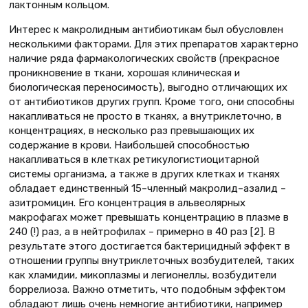
лактонным кольцом.
Интерес к макролидным антибиотикам был обусловлен
несколькими факторами. Для этих препаратов характерно
наличие ряда фармакологических свойств (прекрасное
проникновение в ткани, хорошая клиническая и
биологическая переносимость), выгодно отличающих их
от антибиотиков других групп. Кроме того, они способны
накапливаться не просто в тканях, а внутриклеточно, в
концентрациях, в несколько раз превышающих их
содержание в крови. Наибольшей способностью
накапливаться в клетках ретикулогистиоцитарной
системы организма, а также в других клетках и тканях
обладает единственный 15–членный макролид–азалид –
азитромицин. Его концентрация в альвеолярных
макрофагах может превышать концентрацию в плазме в
240 (!) раз, а в нейтрофилах – примерно в 40 раз [2]. В
результате этого достигается бактерицидный эффект в
отношении группы внутриклеточных возбудителей, таких
как хламидии, микоплазмы и легионеллы, возбудители
боррелиоза. Важно отметить, что подобным эффектом
обладают лишь очень немногие антибиотики, например