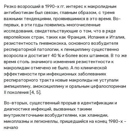
Резко возросший в 1990–х гг. интерес к макролидным
антибиотикам был связан, главным образом, с тремя
важными тенденциями, проявившимися в это время. Во–
первых, в эти годы появились многочисленные
исследования, свидетельствующие о том, что в ряде
европейских стран, таких как Франция, Испания и Италия,
резистентность пневмококка, основного возбудителя
респираторной патологии, к пенициллину существенно
возросла и достигает 40 % и более всех штаммов. В то же
время столь значимого изменения резистентности к
макролидам отмечено не было. А по клинической
эффективности при инфекционных заболеваниях
респираторного тракта новые макролиды не уступали
ампициллину, амоксициллину и оральным цефалоспоринам
II поколения [4, 5].
Во–вторых, существенный прорыв в идентификации и
диагностике инфекций, вызванных такими
внутриклеточными возбудителями, как хламидии,
микоплазмы и легионеллы, пришедшийся на конец 1980–х –
начало