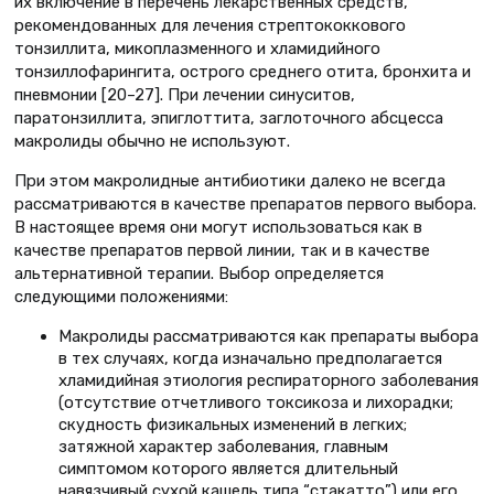
их включение в перечень лекарственных средств,
рекомендованных для лечения стрептококкового
тонзиллита, микоплазменного и хламидийного
тонзиллофарингита, острого среднего отита, бронхита и
пневмонии [20–27]. При лечении синуситов,
паратонзиллита, эпиглоттита, заглоточного абсцесса
макролиды обычно не используют.
При этом макролидные антибиотики далеко не всегда
рассматриваются в качестве препаратов первого выбора.
В настоящее время они могут использоваться как в
качестве препаратов первой линии, так и в качестве
альтернативной терапии. Выбор определяется
следующими положениями:
Макролиды рассматриваются как препараты выбора
в тех случаях, когда изначально предполагается
хламидийная этиология респираторного заболевания
(отсутствие отчетливого токсикоза и лихорадки;
скудность физикальных изменений в легких;
затяжной характер заболевания, главным
симптомом которого является длительный
навязчивый сухой кашель типа “стакатто”) или его