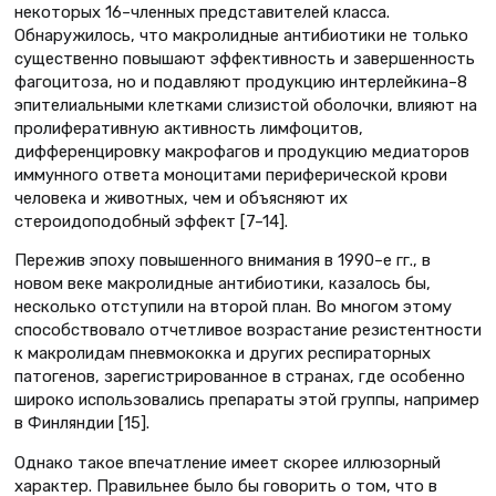
некоторых 16–членных представителей класса.
Обнаружилось, что макролидные антибиотики не только
существенно повышают эффективность и завершенность
фагоцитоза, но и подавляют продукцию интерлейкина–8
эпителиальными клетками слизистой оболочки, влияют на
пролиферативную активность лимфоцитов,
дифференцировку макрофагов и продукцию медиаторов
иммунного ответа моноцитами периферической крови
человека и животных, чем и объясняют их
стероидоподобный эффект [7–14].
Пережив эпоху повышенного внимания в 1990–е гг., в
новом веке макролидные антибиотики, казалось бы,
несколько отступили на второй план. Во многом этому
способствовало отчетливое возрастание резистентности
к макролидам пневмококка и других респираторных
патогенов, зарегистрированное в странах, где особенно
широко использовались препараты этой группы, например
в Финляндии [15].
Однако такое впечатление имеет скорее иллюзорный
характер. Правильнее было бы говорить о том, что в