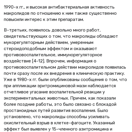
1990–х гг., и высокая антибактериальная активность
макролидов по отношению к ним также существенно
повысили интерес к этим препаратам.
В–третьих, появилось довольно много работ,
свидетельствующих о том, что макролиды обладают
мукорегуляторным действием, умеренным
стероидоподобным эффектом и оказывают
противовоспалительное, иммунорегуляторное
воздействие [4–12]. Впрочем, информация о
противовоспалительном действии макролидов появилась
почти сразу после их внедрения в клиническую практику.
Уже в 1980–х гг. были опубликованы сообщения о том, что
при аппликации эритромициновой мази наблюдается
отчетливое угасание воспалительной реакции у
экспериментальных животных. Причем, как показали
более поздние работы, это было связано с блокадой
простаноидных путей развития воспаления. Было
установлено, что макролиды способны усиливать
окислительный взрыв в клетке–фагоците. Указанный
эффект был выявлен у 15–членного азитромицина и