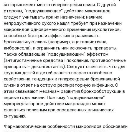
которых имеет место гиперсекреция слизи. С другой
стороны, “подсушивающее” действие макролидов
следует учитывать при их назначении: наличие
непродуктивного сухого кашля требует при назначении
макролидов одновременного применения муколитиков,
способных быстро и эффективно разжижать
бронхиальную слизь (например, ацетилцистеина,
амброксола), и ограничить или исключить препараты,
также обладающие “подсушивающим” эффектом
(антигистаминные средства I поколения, противоотечные
препараты – деконгестанты). Следует отметить, что для
грудных детей и детей раннего возраста особенно
свойственна тенденция к гиперсекреции бронхиальной
слизи в ответ на острую респираторную инфекцию. С
этим связывают механизм развития бронхообструкции в
первые годы жизни. Поэтому “подсушивающее”
мукорегуляторное действие макролидов может
оказаться полезным при определенных клинических
ситуациях.
Фармакологические особенности макролидов обосновали