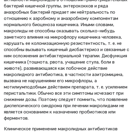
бактерий кишечной группы, энтерококков и ряда
анаэробных бактерий придает им нейтральность по
отношению к аэробному и анаэробному компонентам
нормального биоценоза кишечника. Иными словами,
макролиды не способны оказывать сколько–нибудь
заметного влияния на микрофлору кишечника человека,
нарушать ее колонизационную резистентность, т. е. не
способны вызывать кишечный дисбактериоз и связанные с
ним осложнения антибактериальной терапии. Дисфункция
кишечника (тошнота, рвота, учащение стула, боли в
животе), развивающаяся как побочное действие
макролидного антибиотика, в частности азитромицина,
вызвана не нарушениями его микрофлоры, а
мотилиумподобным действием препарата, т. е. усилением
перистальтики. Обычно все эти симптомы исчезают при
снижении дозы. Поэтому следует помнить, что появление
диспепсического синдрома при лечении макролидами не
является основанием к назначению пробиотиков или
ферментов.
Клиническое применение макролидных антибиотиков