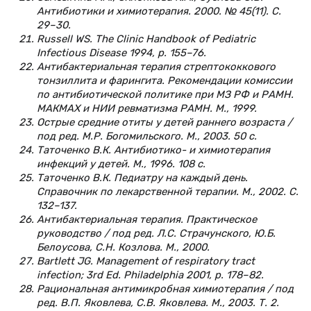
Антибиотики и химиотерапия. 2000. № 45(11). С.
29–30.
Russell WS. The Clinic Handbook of Pediatric
Infectious Disease 1994, р. 155–76.
Антибактериальная терапия стрептококкового
тонзиллита и фарингита. Рекомендации комиссии
по антибиотической политике при МЗ РФ и РАМН.
МАКМАХ и НИИ ревматизма РАМН. М., 1999.
Острые средние отиты у детей раннего возраста /
под ред. М.Р. Богомильского. М., 2003. 50 с.
Таточенко В.К. Антибиотико- и химиотерапия
инфекций у детей. М., 1996. 108 с.
Таточенко В.К. Педиатру на каждый день.
Справочник по лекарственной терапии. М., 2002. С.
132–137.
Антибактериальная терапия. Практическое
руководство / под ред. Л.С. Страчунского, Ю.Б.
Белоусова, С.Н. Козлова. М., 2000.
Bartlett JG. Management of respiratory tract
infection; 3rd Ed. Philadelphia 2001, р. 178–82.
Рациональная антимикробная химиотерапия / под
ред. В.П. Яковлева, С.В. Яковлева. М., 2003. Т. 2.