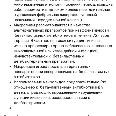
микоплазменная этиология (осенний период; вспышка
заболеваемости в детском коллективе; длительная
выраженная фебрильная лихорадка; упорный
навязчивый, нередко ночной кашель).
Макролиды рассматриваются в качестве
альтернативных препаратов при неэффективности
бета–лактамных антибиотиков в течение 72 часов
терапии. В частности, такая ситуация типична
именно при респираторных заболеваниях, вызванных
микоплазменной или хламидийной инфекцией,
нечувствительной к бета–лактамным
антибактериальным препаратам.
Макролиды играют роль альтернативных
препаратов при непереносимости бета–лактамных
антибиотиков.
Использование макролидов предпочтительно (по
отношению к бета–лактамным антибиотикам) у
детей, страдающих выраженными нарушениями
функции кишечника, ассоциированными с
дисбактериозом.