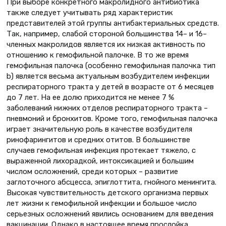
При выборе конкретного макролидного антибиотика
также следует учитывать ряд характеристик
представителей этой группы антибактериальных средств.
Так, например, слабой стороной большинства 14– и 16–
членных макролидов является их низкая активность по
отношению к гемофильной палочке. В то же время
гемофильная палочка (особенно гемофильная палочка тип
b) является весьма актуальным возбудителем инфекции
респираторного тракта у детей в возрасте от 6 месяцев
до 7 лет. На ее долю приходится не менее 7 %
заболеваний нижних отделов респираторного тракта –
пневмоний и бронхитов. Кроме того, гемофильная палочка
играет значительную роль в качестве возбудителя
ринофарингитов и средних отитов. В большинстве
случаев гемофильная инфекция протекает тяжело, с
выраженной лихорадкой, интоксикацией и большим
числом осложнений, среди которых – развитие
заглоточного абсцесса, эпиглоттита, гнойного менингита.
Высокая чувствительность детского организма первых
лет жизни к гемофильной инфекции и большое число
серьезных осложнений явились основанием для введения
вакцинации. Однако в настоящее время прослойка