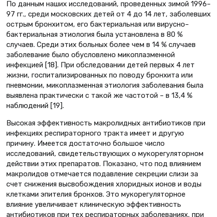
По данным наших исследований, проведенных зимой 1996–
97 гг., среди московских детей от 4 до 14 лет, заболевших
острым бронхитом, его бактериальная или вирусно–
бактериальная этиология была установлена в 80 %
случаев. Среди этих больных более чем в 14 % случаев
заболевание было обусловлено микоплазменной
инфекцией [18]. При обследовании детей первых 4 лет
жизни, госпитализированных по поводу бронхита или
пневмонии, микоплазменная этиология заболевания была
выявлена практически с такой же частотой – в 13,4 %
наблюдений [19].
Высокая эффективность макролидных антибиотиков при
инфекциях респираторного тракта имеет и другую
причину. Имеется достаточно большое число
исследований, свидетельствующих о мукорегуляторном
действии этих препаратов. Показано, что под влиянием
макролидов отмечается подавление секреции слизи за
счет снижения высвобождения хлоридных ионов и воды
клетками эпителия бронхов. Это мукорегуляторное
влияние увеличивает клиническую эффективность
антибиотиков при тех респираторных заболеваниях, при