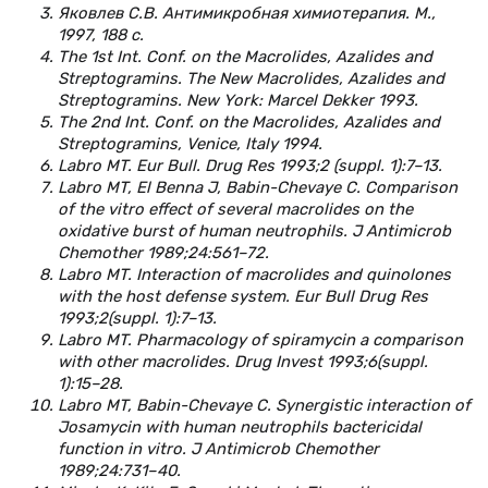
Яковлев С.В. Антимикробная химиотерапия. М.,
1997, 188 с.
The 1st Int. Conf. on the Macrolides, Azalides and
Streptogramins. The New Macrolides, Azalides and
Streptogramins. New York: Marcel Dekker 1993.
The 2nd Int. Conf. on the Macrolides, Azalides and
Streptogramins, Venice, Italy 1994.
Labro MT. Eur Bull. Drug Res 1993;2 (suppl. 1):7–13.
Labro MT, El Benna J, Babin-Chevaye C. Comparison
of the vitro effect of several macrolides on the
oxidative burst of human neutrophils. J Antimicrob
Chemother 1989;24:561–72.
Labro MT. Interaction of macrolides and quinolones
with the host defense system. Eur Bull Drug Res
1993;2(suppl. 1):7–13.
Labro MT. Pharmacology of spiramycin a comparison
with other macrolides. Drug Invest 1993;6(suppl.
1):15–28.
Labro MT, Babin-Chevaye C. Synergistic interaction of
Josamycin with human neutrophils bactericidal
function in vitro. J Antimicrob Chemother
1989;24:731–40.