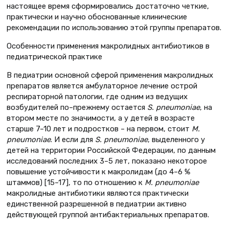
настоящее время сформировались достаточно четкие,
практически и научно обоснованные клинические
рекомендации по использованию этой группы препаратов.
Особенности применения макролидных антибиотиков в
педиатрической практике
В педиатрии основной сферой применения макролидных
препаратов является амбулаторное лечение острой
респираторной патологии, где одним из ведущих
возбудителей по–прежнему остается
S. pneumoniae
, на
втором месте по значимости, а у детей в возрасте
старше 7–10 лет и подростков – на первом, стоит
M.
pneumoniae
. И если для
S. pneumoniae
, выделенного у
детей на территории Российской Федерации, по данным
исследований последних 3–5 лет, показано некоторое
повышение устойчивости к макролидам (до 4–6 %
штаммов) [15–17], то по отношению к
M. pneumoniae
макролидные антибиотики являются практически
единственной разрешенной в педиатрии активно
действующей группой антибактериальных препаратов.