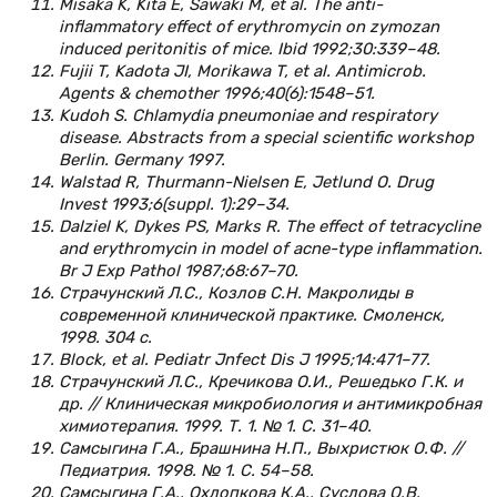
Misaka K, Kita E, Sawaki M, et al. The anti-
inflammatory effect of erythromycin on zymozan
induced peritonitis of mice. Ibid 1992;30:339–48.
Fujii T, Kadota JI, Morikawa T, et al. Antimicrob.
Agents & chemother 1996;40(6):1548–51.
Kudoh S. Chlamydia pneumoniae and respiratory
disease. Abstracts from a special scientific workshop
Berlin. Germany 1997.
Walstad R, Thurmann-Nielsen E, Jetlund O. Drug
Invest 1993;6(suppl. 1):29–34.
Dalziel K, Dykes PS, Marks R. The effect of tetracycline
and erythromycin in model of acne-type inflammation.
Br J Exp Pathol 1987;68:67–70.
Страчунский Л.С., Козлов С.Н. Макролиды в
современной клинической практике. Смоленск,
1998. 304 с.
Block, et al. Pediatr Jnfect Dis J 1995;14:471–77.
Страчунский Л.С., Кречикова О.И., Решедько Г.К. и
др. // Клиническая микробиология и антимикробная
химиотерапия. 1999. Т. 1. № 1. С. 31–40.
Самсыгина Г.А., Брашнина Н.П., Выхристюк О.Ф. //
Педиатрия. 1998. № 1. С. 54–58.
Самсыгина Г.А., Охлопкова К.А., Суслова О.В.