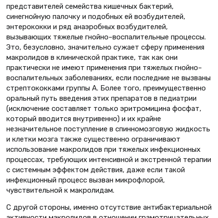
представителей семейства кишечных бактерий,
синегнойную палочку и подобных ей возбудителей,
энтерококки и ряд анаэробных возбудителей,
вызывающих тяжелые гнойно–воспалительные процессы.
Это, безусловно, значительно сужает сферу применения
макролидов в клинической практике, так как они
практически не имеют применения при тяжелых гнойно–
воспалительных заболеваниях, если последние не вызваны
стрептококками группы А. Более того, преимущественно
оральный путь введения этих препаратов в педиатрии
(исключение составляет только эритромицина фосфат,
который вводится внутривенно) и их крайне
незначительное поступление в спинномозговую жидкость
и клетки мозга также существенно ограничивают
использование макролидов при тяжелых инфекционных
процессах, требующих интенсивной и экстренной терапии
с системным эффектом действия, даже если такой
инфекционный процесс вызван микрофлорой,
чувствительной к макролидам.
С другой стороны, именно отсутствие антибактериальной
активности макролидов в отношении грамотрицательных