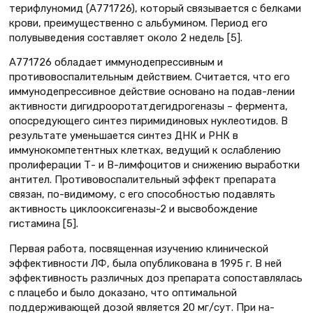
терифлуномид (А771726), который связывается с белками
крови, преимущественно с альбумином. Период его
полувыведения составляет около 2 недель [5].
А771726 обладает иммунодепрессивным и
противовоспалительным действием. Считается, что его
иммунодепрессивное действие основано на подав-лении
активности дигидрооротатдегидрогеназы – фермента,
опосредующего синтез пиримидиновых нуклеотидов. В
результате уменьшается синтез ДНК и РНК в
иммунокомпетентных клетках, ведущий к ослаблению
пролиферации Т- и В-лимфоцитов и снижению выработки
антител. Противовоспалительный эффект препарата
связан, по-видимому, с его способностью подавлять
активность циклооксигеназы-2 и высвобождение
гистамина [5].
Первая работа, посвященная изучению клинической
эффективности ЛФ, была опубликована в 1995 г. В ней
эффективность различных доз препарата сопоставлялась
с плацебо и было доказано, что оптимальной
поддерживающей дозой является 20 мг/сут. При на-