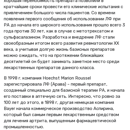
хорошая переносимость препарата позволили в
кратчайшие сроки провести его клинические испытания с
привлечением большого числа пациентов. Со времени
появления первого сообщения об использовании ЛФ при
РА до начала его широкого использования прошло всего 3
года против 30 лет, как в случае с метотрексатом и
сульфасалазином. Разработка и внедрение ЛФ стали
своеобразным итогом всего развития ревматологии ХХ
века, а учитывая долгую жизнь базисных препаратов
можно ожидать, что на протяжении ближайших
десятилетий он будет занимать заметное место среди
лекарственных препаратов данного класса.
В 1998 г. компания Hoechst Marion Roussel
зарегистрировала ЛФ (Арава) – первый препарат,
созданный специально для базисной терапии РА, и начала
его поставки в аптечную сеть. Интересно, что ровно за
100 лет до этого, в 1898 г, другая немецкая компания
Bayer начала коммерческое производство Аспирина,
который был самым первым лекарственным средством
для лечения артрита, выпущенным фармацевтической
промышленностью.