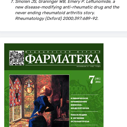
Smolen JS, Graninger WB, Emery P. Leflunomide, a
new disease-modifying anti-rheumatic drug and the
never ending rheumatoid arthritis story.
Rheumatology (Oxford) 2000;397:689-92.