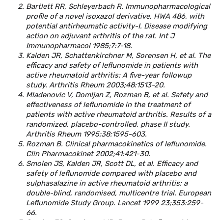
Bartlett RR, Schleyerbach R. Immunopharmacological
profile of a novel isoxazol derivative, HWA 486, with
potential antirheumatic activity-I. Disease modifying
action on adjuvant arthritis of the rat. Int J
Immunopharmacol 1985;7:7-18.
Kalden JR, Schattenkirchner M, Sorensen H, et al. The
efficacy and safety of leflunomide in patients with
active rheumatoid arthritis: A five-year followup
study. Arthritis Rheum 2003;48:1513-20.
Mladenovic V, Domljan Z, Rozman B, et al. Safety and
effectiveness of leflunomide in the treatment of
patients with active rheumatoid arthritis. Results of a
randomized, placebo-controlled, phase II study.
Arthritis Rheum 1995;38:1595-603.
Rozman B. Clinical pharmacokinetics of leflunomide.
Clin Pharmacokinet 2002;41:421-30.
Smolen JS, Kalden JR, Scott DL, et al. Efficacy and
safety of leflunomide compared with placebo and
sulphasalazine in active rheumatoid arthritis: a
double-blind, randomised, multicentre trial. European
Leflunomide Study Group. Lancet 1999 23;353:259-
66.