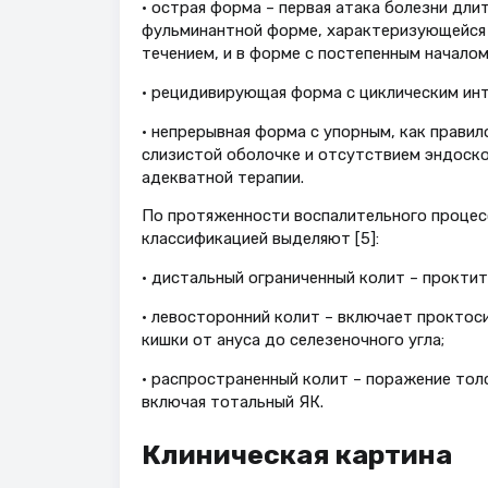
• острая форма – первая атака болезни дли
фульминантной форме, характеризующейся
течением, и в форме с постепенным началом
• рецидивирующая форма с циклическим ин
• непрерывная форма с упорным, как правил
слизистой оболочке и отсутствием эндоско
адекватной терапии.
По протяженности воспалительного процесс
классификацией выделяют [5]:
• дистальный ограниченный колит – проктит
• левосторонний колит – включает прокто
кишки от ануса до селезеночного угла;
• распространенный колит – поражение толс
включая тотальный ЯК.
Клиническая картина