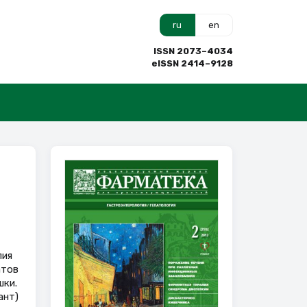
ru
en
ISSN 2073–4034
eISSN 2414–9128
пия
атов
шки.
ант)