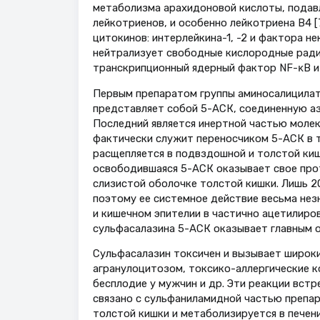
метаболизма арахидоновой кислоты, подавл
лейкотриенов, и особенно лейкотриена В4 [
цитокинов: интерлейкина-1, -2 и фактора н
нейтрализует свободные кислородные радик
транскрипционный ядерный фактор NF-κB и 
Первым препаратом группы аминосалицилато
представляет собой 5-АСК, соединенную а
Последний является инертной частью молек
фактически служит переносчиком 5-АСК в 
расщепляется в подвздошной и толстой киш
освободившаяся 5-АСК оказывает свое про
слизистой оболочке толстой кишки. Лишь 2
поэтому ее системное действие весьма нез
и кишечном эпителии в частично ацетилиро
сульфасалазина 5-АСК оказывает главным 
Сульфасалазин токсичен и вызывает широки
агранулоцитозом, токсико-аллергические к
бесплодие у мужчин и др. Эти реакции вст
связано с сульфаниламидной частью препар
толстой кишки и метаболизируется в печен