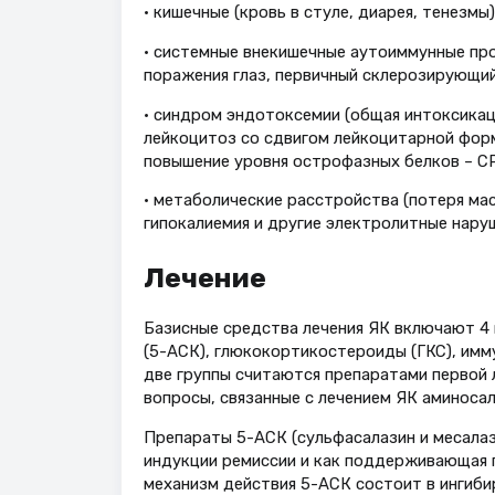
• кишечные (кровь в стуле, диарея, тенезмы)
• системные внекишечные аутоиммунные про
поражения глаз, первичный склерозирующий 
• синдром эндотоксемии (общая интоксикаци
лейкоцитоз со сдвигом лейкоцитарной фор
повышение уровня острофазных белков – СР
• метаболические расстройства (потеря мас
гипокалиемия и другие электролитные наруш
Лечение
Базисные средства лечения ЯК включают 4
(5-АСК), глюкокортикостероиды (ГКС), имм
две группы считаются препаратами первой 
вопросы, связанные с лечением ЯК аминоса
Препараты 5-АСК (сульфасалазин и месалаз
индукции ремиссии и как поддерживающая п
механизм действия 5-АСК состоит в ингиби