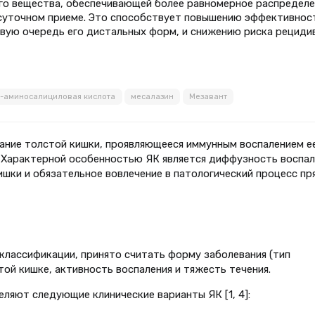
о вещества, обеспечивающей более равномерное распределе
суточном приеме. Это способствует повышению эффективнос
рвую очередь его дистальных форм, и снижению риска рециди
5-аминосалициловая кислота
месалазин
Мезавант
вание толстой кишки, проявляющееся иммунным воспалением е
. Характерной особенностью ЯК является диффузность воспал
ишки и обязательное вовлечение в патологический процесс пр
классификации, принято считать форму заболевания (тип
той кишке, активность воспаления и тяжесть течения.
ляют следующие клинические варианты ЯК [1, 4]: