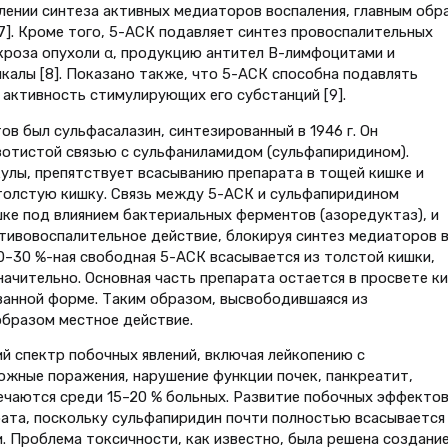
ении синтеза активных медиаторов воспаления, главным обр
7]. Кроме того, 5-АСК подавляет синтез провоспалительных
екроза опухоли α, продукцию антител В-лимфоцитами и
алы [8]. Показано также, что 5-АСК способна подавлять
активность стимулирующих его субстанций [9].
в был сульфасалазин, синтезированный в 1946 г. Он
зотистой связью с сульфаниламидом (сульфапиридином).
улы, препятствует всасыванию препарата в тощей кишке и
толстую кишку. Связь между 5-АСК и сульфапиридином
ке под влиянием бактериальных ферментов (азоредуктаз), и
тивовоспалительное действие, блокируя синтез медиаторов 
0–30 %-ная свободная 5-АСК всасывается из толстой кишки,
начительно. Основная часть препарата остается в просвете к
ванной форме. Таким образом, высвободившаяся из
образом местное действие.
й спектр побочных явлений, включая лейкопению с
ожные поражения, нарушение функции почек, панкреатит,
речаются среди 15–20 % больных. Развитие побочных эффекто
ата, поскольку сульфапиридин почти полностью всасывается
и. Проблема токсичности, как известно, была решена создани