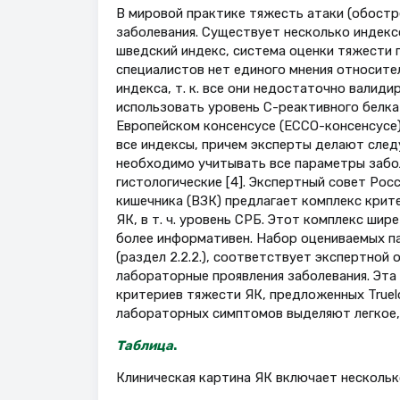
В мировой практике тяжесть атаки (обостр
заболевания. Существует несколько индекс
шведский индекс, система оценки тяжести п
специалистов нет единого мнения относите
индекса, т. к. все они недостаточно валид
использовать уровень С-реактивного белка
Европейском консенсусе (ЕССО-консенсусе)
все индексы, причем эксперты делают след
необходимо учитывать все параметры забол
гистологические [4]. Экспертный совет Рос
кишечника (ВЗК) предлагает комплекс кри
ЯК, в т. ч. уровень СРБ. Этот комплекс ши
более информативен. Набор оцениваемых па
(раздел 2.2.2.), соответствует экспертной 
лабораторные проявления заболевания. Эт
критериев тяжести ЯК, предложенных Truelo
лабораторных симптомов выделяют легкое,
Таблица
.
Клиническая картина ЯК включает несколько