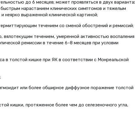
тельностью до 6 месяцев; может проявляться в двух вариантах
 быстрым нарастанием клинических симптомов и тяжелым
 и неярко выраженной клинической картиной;
термиттирующим течением со сменой обострений и ремиссий;
о, вялотекущим течением, умеренной активностью воспаления
пической ремиссии в течение 6–8 месяцев при условии
а в толстой кишке при ЯК в соответствии с Монреальской
;
сигмоидит или более обширное диффузное поражение толстой
той кишки, протяженное более чем до селезеночного угла,