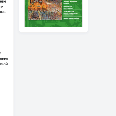
ние
ти
вов.
е
ения
ямой