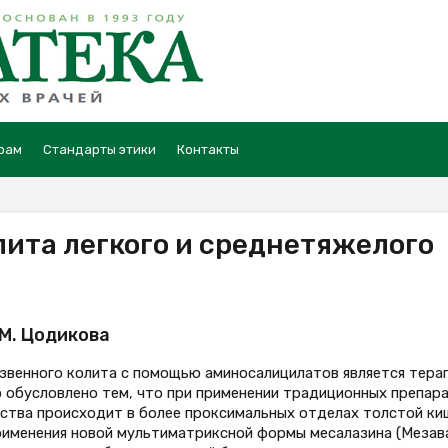
рам
Стандарты этики
Контакты
лита легкого и среднетяжелого
.М. Цодикова
звенного колита с помощью аминосалицилатов является тера
о обусловлено тем, что при применении традиционных препар
ства происходит в более проксимальных отделах толстой ки
именения новой мультиматриксной формы месалазина (Мезав