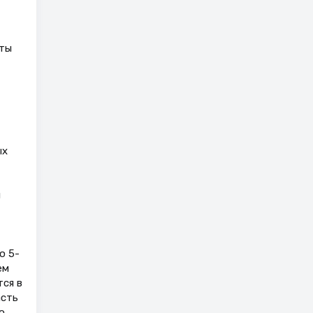
аты
ых
й
ю 5-
ем
тся в
асть
о