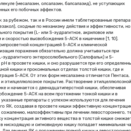
екуле (месалазин, олсалазин, балсалазид), не уступающих
нных его побочных эффектов.
к за рубежом, так и в России имели таблетированные препар
езакол), сходные по механизму действия и эффективности, но
ого покрытия (L- или S-эудрагитное, акриловое или
и скоростью высвобождения 5-АСК в кишечнике [1, 10].
рипросветной концентрацией 5-АСК и клинической
изация поражения обязательно должна учитываться при
L-эудрагитного энтеросолюбильного (Салофальк) и S-
 рН в просвете кишки, и оно разрушается при его определенн
ной кишки и проксимальных отделах толстой кишки, где и
трация 5-АСК. От этих форм месалазина отличается Пентаса,
и этилцеллюлозное покрытие. Растворение этилцеллюлозно
ике и начинается с двенадцатиперстной кишки, обеспечивая
обождение 5-АСК на всем протяжении тонкой кишки и в
 указанные препараты с успехом используются для лечения
го ЯК, создавая в просвете кишки эффективную концентраци
 сожалению, малоэффективны при лечении левостороннего, т
ку концентрация активного вещества в толстой кишке снижае
о в нисходящую и сигмовидную кишку попадает минимальная ч
т. Для лечения ЯК с поражением прямой кишки и левостороннег