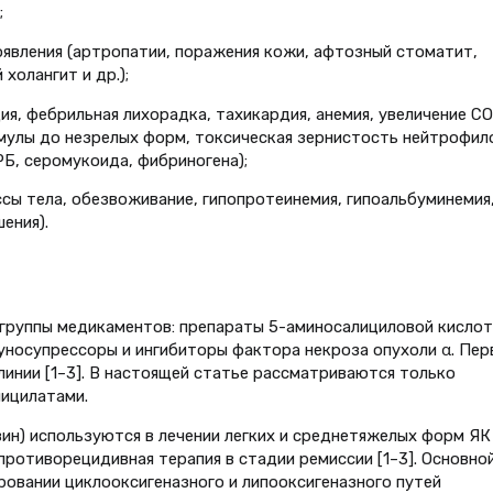
;
явления (артропатии, поражения кожи, афтозный стоматит,
холангит и др.);
я, фебрильная лихорадка, тахикардия, анемия, увеличение СО
мулы до незрелых форм, токсическая зернистость нейтрофил
Б, серомукоида, фибриногена);
сы тела, обезвоживание, гипопротеинемия, гипоальбуминемия
ения).
 группы медикаментов: препараты 5-аминосалициловой кисло
уносупрессоры и ингибиторы фактора некроза опухоли α. Пер
линии [1–3]. В настоящей статье рассматриваются только
лицилатами.
ин) используются в лечении легких и среднетяжелых форм ЯК
ротиворецидивная терапия в стадии ремиссии [1–3]. Основно
ровании циклооксигеназного и липооксигеназного путей