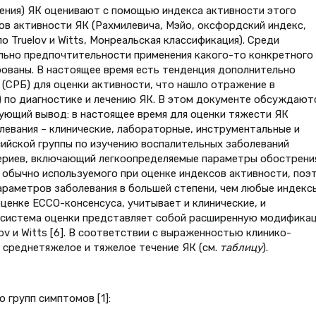
ения) ЯК оценивают с помощью индекса активности этого
ов активности ЯК (Рахмилевича, Мэйо, оксфордский индекс,
о Truelov и Witts, Монреальская классификация). Среди
льно предпочтительности применения какого-то конкретного
ированы. В настоящее время есть тенденция дополнительно
 (СРБ) для оценки активности, что нашло отражение в
 по диагностике и лечению ЯК. В этом документе обсуждают
ующий вывод: в настоящее время для оценки тяжести ЯК
евания – клинические, лабораторные, инструментальные и
сийской группы по изучению воспалительных заболеваний
териев, включающий легкоопределяемые параметры обострени
ре обычно используемого при оценке индексов активности, поэ
раметров заболевания в большей степени, чем любые индекс
оценке ЕССО-консенсуса, учитывает и клинические, и
а система оценки представляет собой расширенную модифика
v и Witts [6]. В соответствии с выраженностью клинико-
 среднетяжелое и тяжелое течение ЯК (см.
таблицу
).
 групп симптомов [1]: