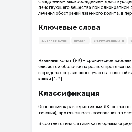
с медленным высвобождением действующег
действующего вещества при однократном 
лечения обострений язвенного колита, в пе
Ключевые слова
язвенный колит
проктит
аминосалицилаты
Язвенный колит (ЯК) – хроническое заболе
слизистой оболочки на разном протяжении
в пределах пораженного участка толстой к
кишки [1–3].
Классификация
Основными характеристиками ЯК, согласно 
течения), протяженность воспаления в толс
В соответствии с этими категориями опреде