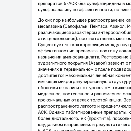
препаратов 5-АСК без сульфапиридина в мол
сульфасалазину по эффективности, но лише
До сих пор наибольшее распространение ка
месалазина (Салофальк, Пентаса, Азакол, М
различающиеся характером энтеросолюбильн
этилцеллюлозное), соответственно, местом 
Существует четкая корреляция между внут
эффективностью препарата, поэтому локал
назначении аминосалицилата. Растворение 
эудрагитного покрытия (Азакол) зависит от
значениях в терминальном отделе подвздош
достигается максимальная лечебная концен
имеющая микрогранулированную структуру 
оболочки не зависит от уровня рН в кишечн
медленное, постепенное и равномерное осв
проксимальных отделах толстой кишки. Все
распространенного легкого и среднетяжело
АСК. Однако таблетированные препараты, к
более дистального, ЯК (проктита), посколь
каудальном направлении, в результате чег
5-АСК, а в прямой кишке ее практически не