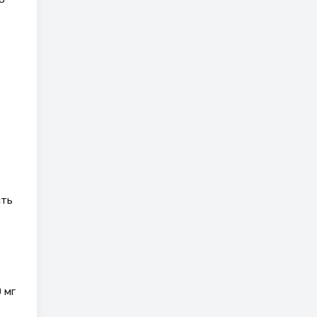
сть
 мг