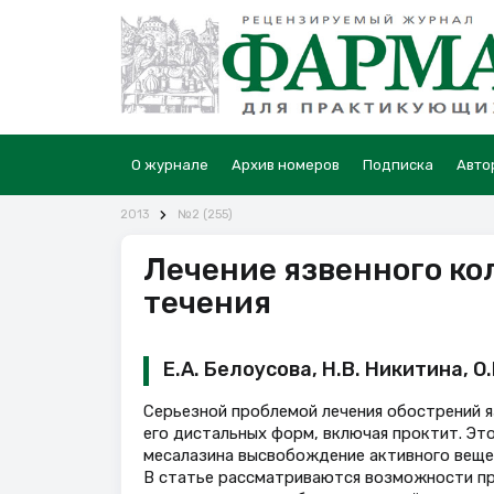
О журнале
Архив номеров
Подписка
Авто
2013
№2 (255)
Лечение язвенного ко
течения
Е.А. Белоусова, Н.В. Никитина, О
Серьезной проблемой лечения обострений я
его дистальных форм, включая проктит. Эт
месалазина высвобождение активного веще
В статье рассматриваются возможности пр