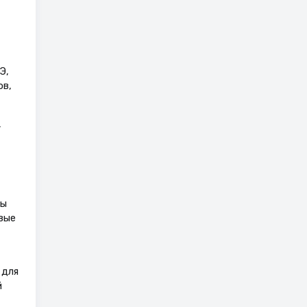
Э,
ов,
,
ты
вые
 для
й