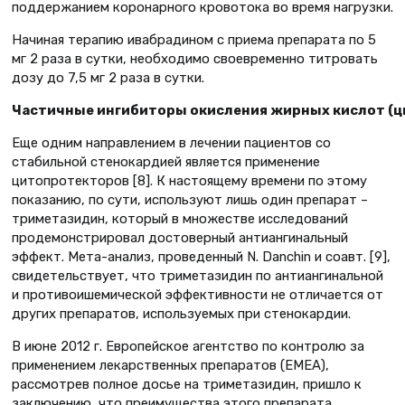
поддержанием коронарного кровотока во время нагрузки.
Начиная терапию ивабрадином с приема препарата по 5
мг 2 раза в сутки, необходимо своевременно титровать
дозу до 7,5 мг 2 раза в сутки.
Частичные ингибиторы окисления жирных кислот (
Еще одним направлением в лечении пациентов со
стабильной стенокардией является применение
цитопротекторов [8]. К настоящему времени по этому
показанию, по сути, используют лишь один препарат –
триметазидин, который в множестве исследований
продемонстрировал достоверный антиангинальный
эффект. Мета-анализ, проведенный N. Danchin и соавт. [9],
свидетельствует, что триметазидин по антиангинальной
и противоишемической эффективности не отличается от
других препаратов, используемых при стенокардии.
В июне 2012 г. Европейское агентство по контролю за
применением лекарственных препаратов (EMEA),
рассмотрев полное досье на триметазидин, пришло к
заключению, что преимущества этого препарата