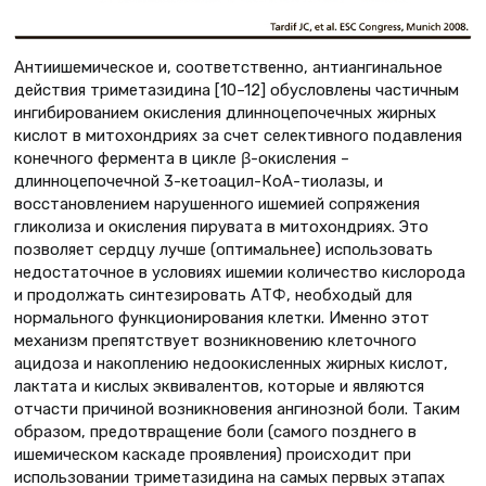
Антиишемическое и, соответственно, антиангинальное
действия триметазидина [10–12] обусловлены частичным
ингибированием окисления длинноцепочечных жирных
кислот в митохондриях за счет селективного подавления
конечного фермента в цикле β-окисления –
длинноцепочечной 3-кетоацил-КоА-тиолазы, и
восстановлением нарушенного ишемией сопряжения
гликолиза и окисления пирувата в митохондриях. Это
позволяет сердцу лучше (оптимальнее) использовать
недостаточное в условиях ишемии количество кислорода
и продолжать синтезировать АТФ, необходый для
нормального функционирования клетки. Именно этот
механизм препятствует возникновению клеточного
ацидоза и накоплению недоокисленных жирных кислот,
лактата и кислых эквивалентов, которые и являются
отчасти причиной возникновения ангинозной боли. Таким
образом, предотвращение боли (самого позднего в
ишемическом каскаде проявления) происходит при
использовании триметазидина на самых первых этапах