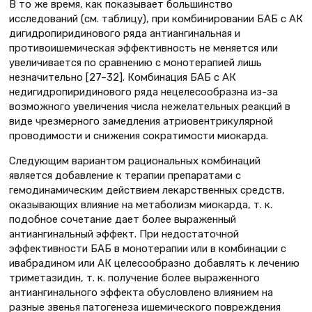
В то же время, как показывает большинство
исследований (см. таблицу), при комбинировании БАБ с АК
дигидропиридинового ряда антиангинальная и
противоишемическая эффективность не меняется или
увеличивается по сравнению с монотерапией лишь
незначительно [27–32]. Комбинация БАБ с АК
недигидропиридинового ряда нецелесообразна из-за
возможного увеличения числа нежелательных реакций в
виде чрезмерного замедления атриовентрикулярной
проводимости и снижения сократимости миокарда.
Следующим вариантом рациональных комбинаций
является добавление к терапии препаратами с
гемодинамическим действием лекарственных средств,
оказывающих влияние на метаболизм миокарда, т. к.
подобное сочетание дает более выраженный
антиангинальный эффект. При недостаточной
эффективности БАБ в монотерапии или в комбинации с
ивабрадином или АК целесообразно добавлять к лечению
триметазидин, т. к. получение более выраженного
антиангинального эффекта обусловлено влиянием на
разные звенья патогенеза ишемического повреждения