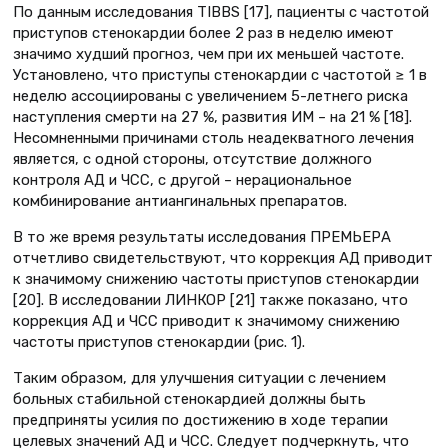
По данным исследования TIBBS [17], пациенты с частотой
приступов стенокардии более 2 раз в неделю имеют
значимо худший прогноз, чем при их меньшей частоте.
Установлено, что приступы стенокардии с частотой ≥ 1 в
неделю ассоциированы с увеличением 5-летнего риска
наступления смерти на 27 %, развития ИМ – на 21 % [18].
Несомненными причинами столь неадекватного лечения
является, с одной стороны, отсутствие должного
контроля АД и ЧСС, с другой – нерациональное
комбинирование антиангинальных препаратов.
В то же время результаты исследования ПРЕМЬЕРА
отчетливо свидетельствуют, что коррекция АД приводит
к значимому снижению частоты приступов стенокардии
[20]. В исследовании ЛИНКОР [21] также показано, что
коррекция АД и ЧСС приводит к значимому снижению
частоты приступов стенокардии (рис. 1).
Таким образом, для улучшения ситуации с лечением
больных стабильной стенокардией должны быть
предприняты усилия по достижению в ходе терапии
целевых значений АД и ЧСС. Следует подчеркнуть, что