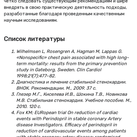
четко следовать существующим рекомендациям и шире
внедрять в свою практическую деятельность подходы,
разработанные благодаря проведенным качественным
научным исследованиям.
Список литературы
Wilhelmsen L, Rosengren A, Hagman M, Lappas G.
«Nonspecific» chest pain associated with high long-
term mortality: results from the primary prevention
study in Gateborg, Sweden. Clin Cardiol
1998;21(7):477–82.
Диагностика и лечение стабильной стенокардии.
ВНОК. Рекомендации. М., 2009. 37 с.
Глезер М.Г., Киселева И.В., Шокина Т.В., Новикова
М.В. Стабильная стенокардия. Учебное пособие. М.,
2010. 120 с.
Fox KM; EURopean trial On reduction of cardiac
events with Perindopril in stable coronary Artery
disease Investigators. Efficacy of perindopril in
reduction of cardiovascular events among patients
with stable coronary artery disease: randomised,