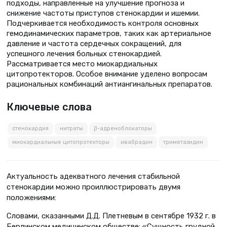
подходы, направленные на улучшение прогноза и
снижение частоты приступов стенокардии и ишемии.
Подчеркивается необходимость контроля основных
гемодинамических параметров, таких как артериальное
давление и частота сердечных сокращений, для
успешного лечения больных стенокардией.
Рассматривается место миокардиальных
цитопротекторов. Особое внимание уделено вопросам
рациональных комбинаций антиангинальных препаратов.
Ключевые слова
стенокардия
нитраты
β-адреноблокаторы
миокардиальные цитопротекторы
ивабрадин
триметазидин
Актуальность адекватного лечения стабильной
стенокардии можно проиллюстрировать двумя
положениями:
Словами, сказанными Д.Д. Плетневым в сентябре 1932 г. в
Берлинском медицинском обществе: «Сущность грудной