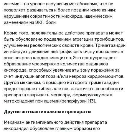
ишемии – на уровне нарушения метаболизма, что не
позволяет развиваться и более поздним изменениям:
нарушениям сократимости миокарда, ишемическим
изменениям на ЭКГ, боли.
Кроме того, положительное действие препарата может
быть обусловлено подавлением агрегации тромбоцитов,
улучшением реологических свойств крови. Триметазидин
ингибирует движение нейтрофилов к очагу воспаления в
зоне некроза кардио-миоцитов. Это предупреждает
образование чрезмерного количества радикалов
кислорода, способных увеличивать зону поражения за
счет индукции апоптоза и/или некроза кардиомиоцитов.
Другой механизм, с помощью которого триметазидин
предотвращает гибель клеток, заключен в способности
препарата закрывать мегапору, формирующуюся в
митохондриях при ишемии/реперфузии [13].
Другие антиангинальные препараты
Механизм антиангинального действия препарата
никорандил обусловлен главным образом его