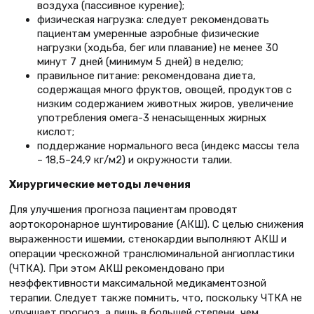
воздуха (пассивное курение);
физическая нагрузка: следует рекомендовать
пациентам умеренные аэробные физические
нагрузки (ходьба, бег или плавание) не менее 30
минут 7 дней (минимум 5 дней) в неделю;
правильное питание: рекомендована диета,
содержащая много фруктов, овощей, продуктов с
низким содержанием животных жиров, увеличение
употребления омега-3 ненасыщенных жирных
кислот;
поддержание нормального веса (индекс массы тела
– 18,5–24,9 кг/м2) и окружности талии.
Хирургические методы лечения
Для улучшения прогноза пациентам проводят
аортокоронарное шунтирование (АКШ). С целью снижения
выраженности ишемии, стенокардии выполняют АКШ и
операции чрескожной транслюминальной ангиопластики
(ЧТКА). При этом АКШ рекомендовано при
неэффективности максимальной медикаментозной
терапии. Следует также помнить, что, поскольку ЧТКА не
улучшает прогноз, а лишь в большей степени, чем