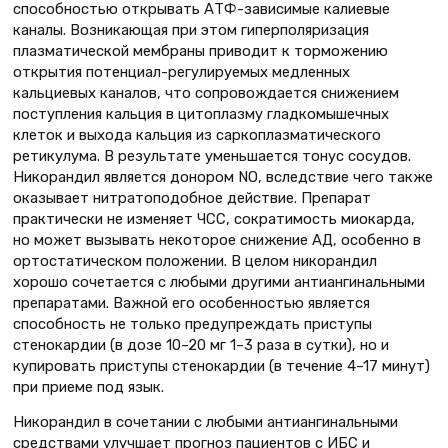
способностью открывать АТФ-зависимые калиевые
каналы. Возникающая при этом гиперполяризация
плазматической мембраны приводит к торможению
открытия потенциал-регулируемых медленных
кальциевых каналов, что сопровождается снижением
поступления кальция в цитоплазму гладкомышечных
клеток и выхода кальция из саркоплазматического
ретикулума. В результате уменьшается тонус сосудов.
Никорандил является донором NO, вследствие чего также
оказывает нитратоподобное действие. Препарат
практически не изменяет ЧСС, сократимость миокарда,
но может вызывать некоторое снижение АД, особенно в
ортостатическом положении. В целом никорандил
хорошо сочетается с любыми другими антиангинальными
препаратами. Важной его особенностью является
способность не только предупреждать приступы
стенокардии (в дозе 10–20 мг 1–3 раза в сутки), но и
купировать приступы стенокардии (в течение 4–17 минут)
при приеме под язык.
Никорандил в сочетании с любыми антиангинальными
средствами улучшает прогноз пациентов с ИБС и