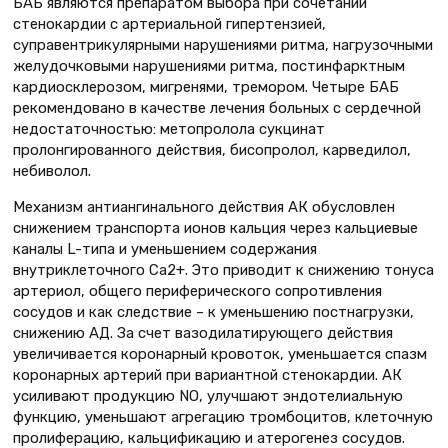
БАБ являются препаратом выбора при сочетании
стенокардии с артериальной гипертензией,
суправентрикулярными нарушениями ритма, нагрузочными
желудочковыми нарушениями ритма, постинфарктным
кардиосклерозом, мигренями, тремором. Четыре БАБ
рекомендовано в качестве лечения больных с сердечной
недостаточностью: метопролола сукцинат
пролонгированного действия, бисопролол, карведилол,
небиволол.
Механизм антиангинального действия АК обусловлен
снижением транспорта ионов кальция через кальциевые
каналы L-типа и уменьшением содержания
внутриклеточного Са2+. Это приводит к снижению тонуса
артериол, общего периферического сопротивления
сосудов и как следствие – к уменьшению постнагрузки,
снижению АД. За счет вазодилатирующего действия
увеличивается коронарный кровоток, уменьшается спазм
коронарных артерий при вариантной стенокардии. АК
усиливают продукцию NO, улучшают эндотелиальную
функцию, уменьшают агрегацию тромбоцитов, клеточную
пролиферацию, кальцификацию и атерогенез сосудов.