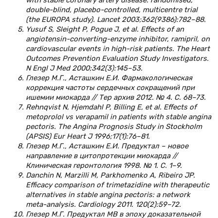
double-blind, placebo-controlled, multicentre trial
(the EUROPA study). Lancet 2003;362(9386):782–88.
Yusuf S, Sleight P, Pogue J, et al. Effects of an
angiotensin-converting-enzyme inhibitor, ramipril, on
cardiovascular events in high-risk patients. The Heart
Outcomes Prevention Evaluation Study Investigators.
N Engl J Med 2000;342(3):145–53.
Глезер М.Г., Асташкин Е.И. Фармакологическая
коррекция частоты сердечных сокращений при
ишемии миокарда // Тер архив 2012. № 4. С. 68–73.
Rehnqvist N, Hjemdahl P, Billing E, et al. Effects of
metoprolol vs verapamil in patients with stable angina
pectoris. The Angina Prognosis Study in Stockholm
(APSIS) Eur Heart J 1996;17(1):76–81.
Глезер М.Г., Асташкин Е.И. Предуктал – новое
направление в цитопротекции миокарда //
Клиническая геронтология 1998. № 1. С. 1–9.
Danchin N, Marzilli M, Parkhomenko A, Ribeiro JP.
Efficacy comparison of trimetazidine with therapeutic
alternatives in stable angina pectoris: a network
meta-analysis. Cardiology 2011. 120(2):59–72.
Глезер М.Г. Предуктал МВ в эпоху доказательной