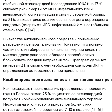
стабильной стенокардией (исследование IONA): на 17 %
снижает риск смерти от ИБС, нефатального ИМ и
внеплановой госпитализации в связи с сердечной болью,
на 21 % снижает риск возникновения острого коронарного
синдрома (смерть от ИБС, нефатальный ИМ, нестабильная
стенокардия) [14].
В качестве антиангинального средства к применению
разрешен и препарат ранолазин. Показано, что помимо
частичного ингибирования окисления жирных кислот в
митохондриях ранолазин обладает способностью
блокировать поздний натриевый ток. Препарат удлиняет
интервал QT, в связи с чем необходимы контроль ЭКГ и
определенная осторожность при применении.
Комбинированное назначение антиангинальных пре
Как показывают исследования, проведенные в последние
годы в России, около 75 % пациентов со стенокардией
получают комбинированную антиангинальную терапию.
Несмотря на это, частота приступов болей у них
остается высокой – в среднем до 7–10 в неделю [15, 16].