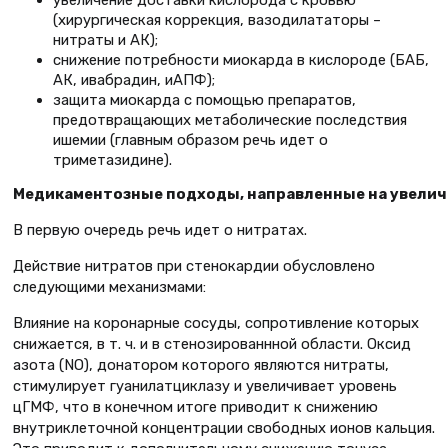
(хирургическая коррекция, вазодилататоры –
нитраты и АК);
снижение потребности миокарда в кислороде (БАБ,
АК, ивабрадин, иАПФ);
защита миокарда с помощью препаратов,
предотвращающих метаболические последствия
ишемии (главным образом речь идет о
триметазидине).
Медикаментозные подходы, направленные на увелич
В первую очередь речь идет о нитратах.
Действие нитратов при стенокардии обусловлено
следующими механизмами:
Влияние на коронарные сосуды, сопротивление которых
снижается, в т. ч. и в стенозированнной области. Оксид
азота (NO), донатором которого являются нитраты,
стимулирует гуанилатциклазу и увеличивает уровень
цГМФ, что в конечном итоге приводит к снижению
внутриклеточной концентрации свободных ионов кальция.