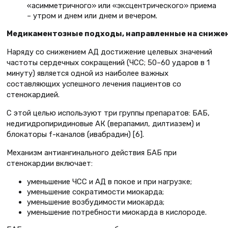
«асимметричного» или «эксцентрического» приема
– утром и днем или днем и вечером.
Медикаментозные подходы, направленные на снижен
Наряду со снижением АД достижение целевых значений
частоты сердечных сокращений (ЧСС; 50–60 ударов в 1
минуту) является одной из наиболее важных
составляющих успешного лечения пациентов со
стенокардией.
С этой целью используют три группы препаратов: БАБ,
недигидропиридиновые АК (верапамил, дилтиазем) и
блокаторы f-каналов (ивабрадин) [6].
Механизм антиангинального действия БАБ при
стенокардии включает:
уменьшение ЧСС и АД в покое и при нагрузке;
уменьшение сократимости миокарда;
уменьшение возбудимости миокарда;
уменьшение потребности миокарда в кислороде.