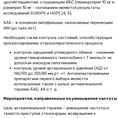
другим пациентам, страдающим ИБС (периндоприл 10 мг и
рамиприл 10 мг – основанием являются результаты
исследований EUROPE и HOPE [4, 5].
БАБ – в основном липофильные, назначаемые перенесшим
ИМ (до трех лет).
Необходим также контроль состояний, способствующих
прогрессированию атеросклеротического процесса:
контроль нарушений углеводного обмена – снижение
уровня гликированного гемоглобина < 7 ммоль/л, не
допуская эпизодов гипогликемии;
контроль уровня артериального давления (АД) от
140/90 до 130/80 мм рт. ст. Антигипертензивными
препаратами первого выбора являются
используемые также с целью антиангинальной
терапии БАБ, АК и т. д.
Мероприятия, направленные на уменьшение частоты
Цель антиангинальной терапии – уменьшение частоты и
тяжести приступов стенокардии, возвращение к