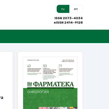
ru
en
ISSN 2073–4034
eISSN 2414–9128
уа