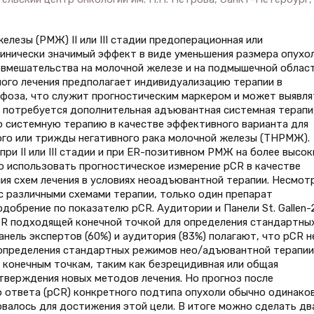
лезы (РМЖ) II или III стадии предоперационная или
инически значимый эффект в виде уменьшения размера опухол
 вмешательства на молочной железе и на подмышечной област
ого лечения предполагает индивидуализацию терапии в
рфоза, что служит прогностическим маркером и может выявля
 потребуется дополнительная адъювантная системная терапия
ую системную терапию в качестве эффективного варианта для
ного или трижды негативного рака молочной железы (ТНРМЖ).
и II или III стадии и при ER-позитивном РМЖ на более высок
о использовать прогностическое измерение pCR в качестве
ия схем лечения в условиях неоадъювантной терапии. Несмотр
 различными схемами терапии, только один препарат
одобрение по показателю pCR. Аудитории и Панели St. Gallen-
pCR подходящей конечной точкой для определения стандартны
нель экспертов (60%) и аудитория (83%) полагают, что pCR н
 определения стандартных режимов нео/адъювантной терапии
конечным точкам, таким как безрецидивная или общая
верждения новых методов лечения. Но прогноз после
 ответа (pCR) конкретного подтипа опухоли обычно одинако
овалось для достижения этой цели. В итоге можно сделать дв