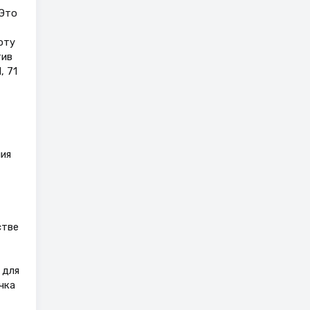
 Это
оту
тив
, 71
ия
стве
 для
чка