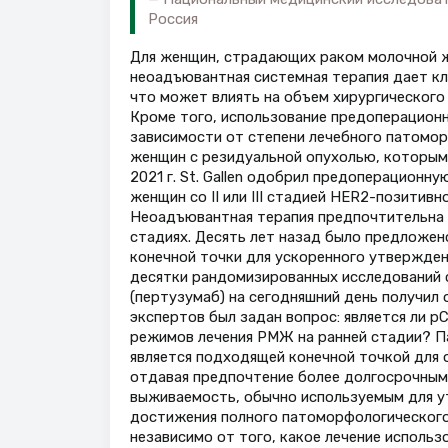
Россия
Для женщин, страдающих раком молочной же
неоадъювантная системная терапия дает кл
что может влиять на объем хирургического
Кроме того, использование предоперационн
зависимости от степени лечебного патомо
женщин с резидуальной опухолью, которым
2021 г. St. Gallen одобрил предоперационн
женщин со II или III стадией HER2-позитив
Неоадъювантная терапия предпочтительна пр
стадиях. Десять лет назад было предложен
конечной точки для ускоренного утвержден
десятки рандомизированных исследований с
(пертузумаб) на сегодняшний день получил 
экспертов был задан вопрос: является ли 
режимов лечения РМЖ на ранней стадии? Па
является подходящей конечной точкой для
отдавая предпочтение более долгосрочным 
выживаемость, обычно используемым для ут
достижения полного патоморфологического
независимо от того, какое лечение использ