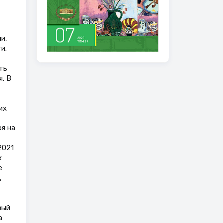
и,
и.
ть
. В
их
я на
2021
х
е
,
вый
а