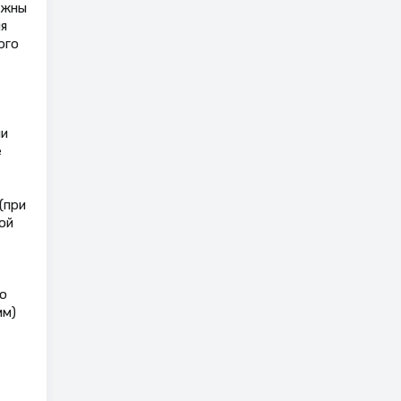
лжны
я
ого
ии
е
(при
ой
ю
мм)