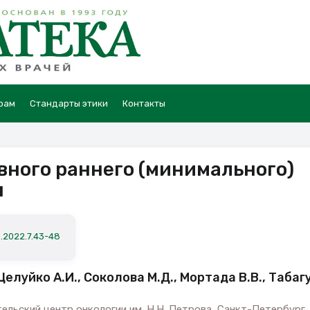
рам
Стандарты этики
Контакты
ного раннего (минимального)
ы
a.2022.7.43-48
Целуйко А.И., Соколова М.Д., Мортада В.В., Табаг
льский центр онкологии им. Н.Н. Петрова, Санкт-Петербург,