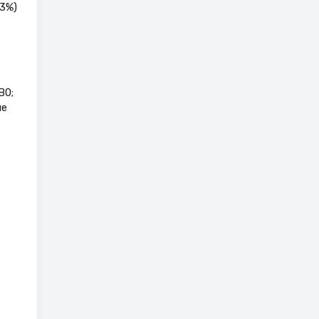
3%)
B0;
ие