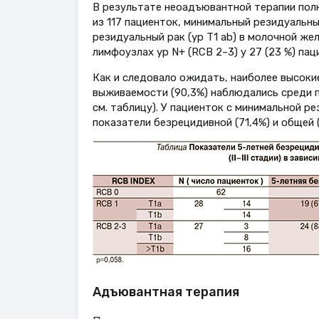
В результате неоадъювантной терапии полн
из 117 пациенток, минимальный резидуальны
резидуальный рак (yp T1 ab) в молочной же
лимфоузлах yp N+ (RCB 2–3) у 27 (23 %) пац
Как и следовало ожидать, наиболее высоки
выживаемости (90,3%) наблюдались среди 
см. таблицу). У пациенток с минимальной р
показатели безрецидивной (71,4%) и общей 
Адъювантная терапия