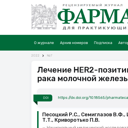
О журнале
Архив номеров
Подписка
Авто
2022
№7
Лечение HER2-позитив
рака молочной желез
https://dx.doi.org/10.18565/pharmatec
DOI
Песоцкий Р.С., Семиглазов В.Ф., 
Т.Т., Криворотько П.В.
Национальный медицинский исследовате