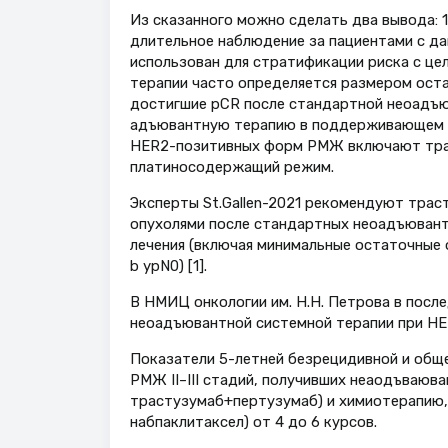
Из сказанного можно сделать два вывода: 
длительное наблюдение за пациентами с да
использован для стратификации риска с ц
терапии часто определяется размером оста
достигшие pCR после стандартной неоадъю
адъювантную терапию в поддерживающем 
HER2-позитивных форм РМЖ включают тра
платиносодержащий режим.
Эксперты St.Gallen-2021 рекомендуют тра
опухолями после стандартных неоадъювантн
лечения (включая минимальные остаточные 
b ypN0) [1].
В НМИЦ онкологии им. Н.Н. Петрова в посл
неоадъювантной системной терапии при HER
Показатели 5-летней безрецидивной и общ
РМЖ II–III стадий, получивших неаодъваюв
трастузумаб+пертузумаб) и химиотерапию,
набпаклитаксел) от 4 до 6 курсов.