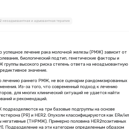
2 неоадъювантная и адъювантная терапия
о успешное лечение рака молочной железы (РМЖ) зависит от
олевания, биологический подтип, генетические факторы и
Ж группы высокого риска степень ответа на неоадъювантную
редиктивное значение.
о лечению раннего РМЖ, не все сценарии рандомизированных
менения. Из-за того, что современный подход к лечению
оров, для многих клинический ситуаций не удается найти
ваний и рекомендаций.
Ж подразделяются на три базовые подгруппы на основе
гестерона (PR) и HER2. Опухоли классифицируются как ERи/ил
ы негативные (ТНРМЖ). Примерно половина HER2позитивных
1]. Подразделение на эти категории определенным образом