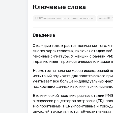
Ключевые слова
HER2-позитивный рак молочной железы
анти-HER
Введение
С каждым годом растет понимание того, чт
многих характеристик, включая стадию заб
геномные сигнатуры. У женщин с ранним РМ
терапию имеет прогностическое или даже п
Несмотря на наличие массы исследований п
испытаний подходят для практического при
учитывает все больше индивидуальных факт
подходящих данных из клинических исследо
В клинической практике разные стадии РМ
экспрессии рецепторов эстрогена (ER), про
PR-позитивные, HER2-позитивные и трижд
опухолей также являются ER-позитивными [