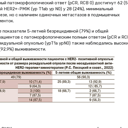
ый патоморфологический ответ (pCR, RCB 0) достигнут 62 (5
й HER2+-РМЖ (yp T1ab yp N0) у 28 (24%), минимальный
лезе, но с наличием одиночных метастазов в подмышечных
иенток.
е показатели 5-летней безрецидивной (79%) и общей
пациентов с патоморфологическим полным ответом (pCR и RC
езидуальной опухолью (ypT1a ypN0) также наблюдались высок
(92,9%) выживаемости.