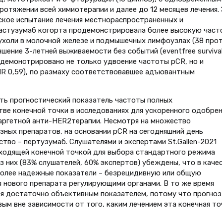
протяжении всей химиотерапии и далее до 12 месяцев лечения.
ское испытание лечения местнораспространенных и
астузумаб когорта продемонстрировала более высокую част
ухоли в молочной железе и подмышечных лимфоузлах (38 про
чшение 3-летней выживаемости без событий (eventfree survival
одемонстрировано не только удвоение частоты pCR, но и
R 0,59), по размаху соответствовавшее адъювантным
ть прогностический показатель частоты полных
тве конечной точки в исследованиях для ускоренного одобрен
ргетной анти-HER2терапии. Несмотря на множество
ных препаратов, на основании pCR на сегодняшний день
тво – пертузумаб. Слушателями и экспертами St.Gallen-2021
дходящей конечной точкой для выбора стандартного режима
з них (83% слушателей, 60% экспертов) убеждены, что в каче
более надежные показатели – безрецидивную или общую
 нового препарата регулирующими органами. В то же время
ся достаточно объективным показателем, потому что прогноз
ым вне зависимости от того, каким лечением эта конечная то