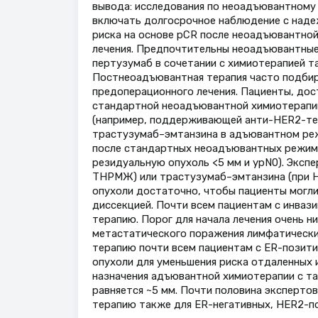
вывода: исследования по неоадъювантному 
включать долгосрочное наблюдение с наде
риска на основе pCR после неоадъювантно
лечения. Предпочтительны неоадъювантные
пертузумаб в сочетании с химиотерапией та
Постнеоадъювантная терапия часто подбира
предоперационного лечения. Пациенты, дос
стандартной неоадъювантной химиотерапи
(например, поддерживающей анти-HER2-тера
трастузумаб–эмтанзина в адъювантном ре
после стандартных неоадъювантных режимов
резидуальную опухоль <5 мм и ypN0). Экспер
ТНРМЖ) или трастузумаб–эмтанзина (при H
опухоли достаточно, чтобы пациенты могл
диссекцией. Почти всем пациентам с инва
терапию. Порог для начала лечения очень 
метастатического поражения лимфатически
терапию почти всем пациентам с ER-позит
опухоли для уменьшения риска отдаленных 
назначения адъювантной химиотерапии с т
равняется ~5 мм. Почти половина экспертов
терапию также для ER-негативных, HER2-п