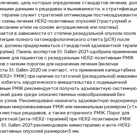
лечению, цель которых определение стандартов лечения, до
жными данными о рецидивах и выживаемости, и стратификаци
й терапии служит стратегией оптимизации постнеоадъювантн
 схемы лечения HER2-позитивных опухолей (трастузумаб и
ксанами и/или на основе антрациклинов или платины).
ется в зависимости от степени резидуальной опухоли после
тигшие полного патоморфологического ответа (pCR) после
и, должны придерживаться стандартной адъювантной терап
пии). Панель экспертов St. Gallen-2021 одобрила применени
жиме для пациентов с резидуальным HER2-позитивным РМЖ
 с низким порогом для назначения лечения (включая
ты St. Gallen-2020 не считают, что применения капецитабина 
ER2+ РМЖ) при наличии остаточной (резидуальной) инвазивн
и избегать хирургического вмешательства с подмышечной
зивным РМЖ рекомендуется получать адъювантную системную
низкий даже среди злокачественных новообразований без
х узлов. Рекомендовано назначать адъювантную эндокринну
ивным микроинвазивным РМЖ или минимальным размером (≥1 
и местных рецидивов, а также вторичного РМЖ. Порог для
аргетной (анти-HER2-терапией) при HER2-позитивном РМЖ
 St. Gallen-2021 рекомендовали химиотерапию и анти-HER2-
озитивных опухолей размером<5 мм.