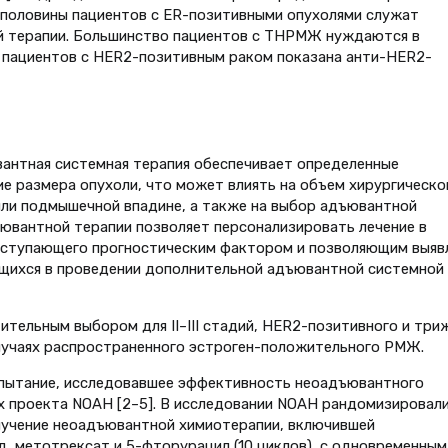
о половины пациентов с ER-позитивными опухолями служат
й терапии. Большинство пациентов с ТНРМЖ нуждаются в
 пациентов с HER2-позитивным раком показана анти-HER2-
ювантная системная терапия обеспечивает определенные
е размера опухоли, что может влиять на объем хирургическо
или подмышечной впадине, а также на выбор адъювантной
ъювантной терапии позволяет персонализировать лечение в
выступающего прогностическим фактором и позволяющим выяв
щихся в проведении дополнительной адъювантной системной
тельным выбором для II–III стадий, HER2-позитивного и три
случаях распространенного эстроген-положительного РМЖ.
пытание, исследовавшее эффективность неоадъювантного
х проекта NOAH [2–5]. В исследовании NOAH рандомизировал
лучение неоадъювантной химиотерапии, включившей
, метотрексат и 5-фторурацил (10 циклов), с одновременным