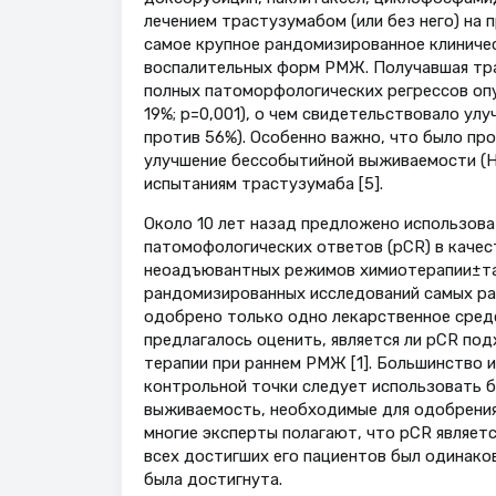
лечением трастузумабом (или без него) на 
самое крупное рандомизированное клиниче
воспалительных форм РМЖ. Получавшая тр
полных патоморфологических регрессов оп
19%; p=0,001), о чем свидетельствовало улу
против 56%). Особенно важно, что было пр
улучшение бессобытийной выживаемости (H
испытаниям трастузумаба [5].
Около 10 лет назад предложено использова
патомофологических ответов (pCR) в качес
неоадъювантных режимов химиотерапии±та
рандомизированных исследований самых раз
одобрено только одно лекарственное средс
предлагалось оценить, является ли pCR по
терапии при раннем РМЖ [1]. Большинство и
контрольной точки следует использовать 
выживаемость, необходимые для одобрения
многие эксперты полагают, что pCR являет
всех достигших его пациентов был одинаков
была достигнута.