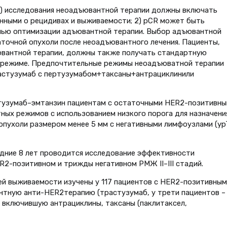
1) исследования неоадъювантной терапии должны включать
нными о рецидивах и выживаемости; 2) pCR может быть
елью оптимизации адъювантной терапии. Выбор адъювантной
точной опухоли после неоадъювантного лечения. Пациенты,
вантной терапии, должны также получать стандартную
режиме. Предпочтительные режимы неоадъюватной терапии
стузумаб с пертузумабом+таксаны+антрациклинили
стузумаб–эмтанзин пациентам с остаточными HER2-позитивн
ых режимов с использованием низкого порога для назначени
опухоли размером менее 5 мм с негативными лимфоузлами (yp
едние 8 лет проводится исследование эффективности
2-позитивном и трижды негативном РМЖ II–III стадий.
ей выживаемости изучены у 117 пациентов с HER2-позитивным
антную анти-HER2терапию (трастузумаб, у трети пациентов –
 включившую антрациклины, таксаны (паклитаксел,