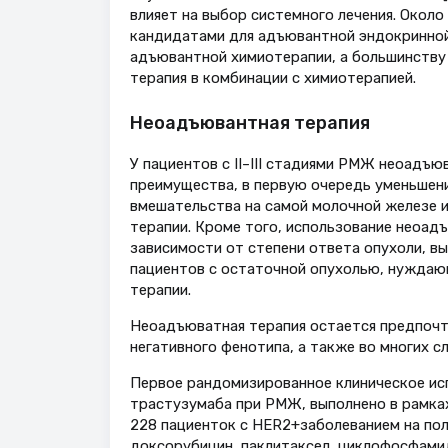
влияет на выбор системного лечения. Окол
кандидатами для адъювантной эндокринно
адъювантной химиотерапии, а большинству
терапия в комбинации с химиотерапией.
Неоадъювантная терапия
У пациентов с II–III стадиями РМЖ неоадъ
преимущества, в первую очередь уменьшени
вмешательства на самой молочной железе 
терапии. Кроме того, использование неоад
зависимости от степени ответа опухоли, 
пациентов с остаточной опухолью, нуждаю
терапии.
Неоадъюватная терапия остается предпочти
негативного фенотипа, а также во многих 
Первое рандомизированное клиническое ис
трастузумаба при РМЖ, выполнено в рамка
228 пациенток с HER2+заболеванием на по
доксорубицин, паклитаксел, циклофосфамид