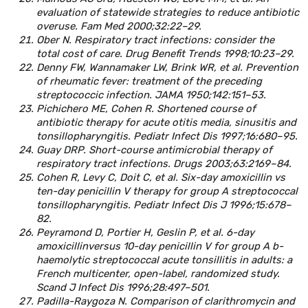
evaluation of statewide strategies to reduce antibiotic
overuse. Fam Med 2000;32:22–29.
Ober N. Respiratory tract infections: consider the
total cost of care. Drug Benefit Trends 1998;10:23–29.
Denny FW, Wannamaker LW, Brink WR, et al. Prevention
of rheumatic fever: treatment of the preceding
streptococcic infection. JAMA 1950;142:151–53.
Pichichero ME, Cohen R. Shortened course of
antibiotic therapy for acute otitis media, sinusitis and
tonsillopharyngitis. Pediatr Infect Dis 1997;16:680–95.
Guay DRP. Short-course antimicrobial therapy of
respiratory tract infections. Drugs 2003;63:2169–84.
Cohen R, Levy C, Doit C, et al. Six-day amoxicillin vs
ten-day penicillin V therapy for group A streptococcal
tonsillopharyngitis. Pediatr Infect Dis J 1996;15:678–
82.
Peyramond D, Portier H, Geslin P, et al. 6-day
amoxicillinversus 10-day penicillin V for group A b-
haemolytic streptococcal acute tonsillitis in adults: a
French multicenter, open-label, randomized study.
Scand J Infect Dis 1996;28:497–501.
Padilla-Raygoza N. Comparison of clarithromycin and