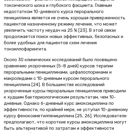
токсического шока и глубокого фасциита. Главным
недостатком 10-дневного курса перорального
пенициллина является не очень хорошая приверженность
пациентов назначенному режиму лечения, что может
увеличить частоту неудач на 25 % [23]. В этой связи
продолжается поиск новых эффективных, безопасных и
более удобных для пациентов схем лечения
тонзиллофарингита.
Около 30 клинических исследований было посвящено
сравнению укороченных (5–8 дней) курсов терапии
пероральными пенициллинами, цефалоспоринами и
макролидами с 10-дневным курсом перорального
пенициллина [24]. В большинстве исследований
укороченные курсы пероральных пенициллиов приводили
к худшим бактериологическим результатам, чем 10-
дневные. Однако 6-дневный курс амоксициллина по
эффективности, по крайней мере, не уступал 10-дневному
курсу феноксиметилпенициллина [25, 26]. Исследователи
предполагают, что короткие курсы амоксициллина могут
быть альтернативой по затратам и эффективности