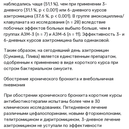
наблюдались чаще (51,1 %), чем при применении 3-
дневного (31,1 %, р < 0,001) или 6-дневного курсов
азитромицина (37,6 %, р < 0,001). В группе амоксициллина/
клавуланата из исследования (n = 28) вследствие
побочных эффектов больных выбыло больше, чем в
группах АЗМ-3 (n = 7) и АЗМ-6 (n = 11). Эффективность 3- и
6-дневных курсов азитромицина была одинаковой.
Таким образом, на сегодняшний день азитромицин
(Сумамед, Плива) является единственным препаратом,
одобренным к применению в виде короткого курса при
остром бактериальном синусите.
Обострение хронического бронхита и внебольничная
пневмония
При обострении хронического бронхита короткие курсы
антибиотикотерапии испытаны более чем в 30
клинических исследованиях. Пятидневное лечение
различными цефалоспоринами, новыми фторхинолонами,
телитромицином и диритромицином, 3-дневное лечение
азитромицином не уступали по эффективности