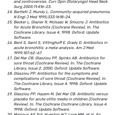
and controversies. Curr Opin Otolaryngol Head Neck
Surg 2003;11:416–23.
Bartlett J, Mundy L. Community-acquired pneumonia.
N Engl J Med 1995;333:1618–24.
Becker L, Glazier R, McIsaac W, Smucny J. Antibiotics
for Acute Bronchitis (Cochrane Review). In: The
Cochrane Library, Issue 4, 1998. Oxford: Update
Software.
Bent S, Saint S, Vittinghoff E, Grady D. Antibiotics in
acute bronchitis: a meta-analysis. Am J Med
1999;107:62–67.
Del Mar CB, Glasziou PP, Spinks AB. Antibiotics for
sore throat (Cochrane Review). In: The Cochrane
Library, Issue 2, 2000. Oxford: Update Software.
Glasziou PP. Antibiotics for the symptoms and
complications of sore throat (Cochrane Review). In:
The Cochrane Library, Issue 4, 1998. Oxford: Update
Software.
Glasziou PP, Hayem M, Del Mar CB. Antibiotic versus
placebo for acute otitis media in children (Cochrane
Review). In: The Cochrane Cochrane Library, Issue 4,
1998. Oxford: Update Software.
Mainous AG 3rd, Hueston WJ, Love MM, et al. An