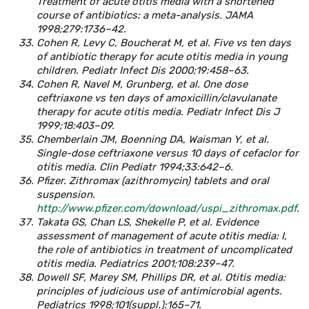
Treatment of acute otitis media with a shortened
course of antibiotics: a meta-analysis. JAMA
1998;279:1736–42.
Cohen R, Levy C, Boucherat M, et al. Five vs ten days
of antibiotic therapy for acute otitis media in young
children. Pediatr Infect Dis 2000;19:458–63.
Cohen R, Navel M, Grunberg, et al. One dose
ceftriaxone vs ten days of amoxicillin/clavulanate
therapy for acute otitis media. Pediatr Infect Dis J
1999;18:403–09.
Chemberlain JM, Boenning DA, Waisman Y, et al.
Single-dose ceftriaxone versus 10 days of cefaclor for
otitis media. Clin Pediatr 1994;33:642–6.
Pfizer. Zithromax (azithromycin) tablets and oral
suspension.
http://www.pfizer.com/download/uspi_zithromax.pdf
.
Takata GS, Chan LS, Shekelle P, et al. Evidence
assessment of management of acute otitis media: I,
the role of antibiotics in treatment of uncomplicated
otitis media. Pediatrics 2001;108:239–47.
Dowell SF, Marey SM, Phillips DR, et al. Otitis media:
principles of judicious use of antimicrobial agents.
Pediatrics 1998;101(suppl.):165–71.