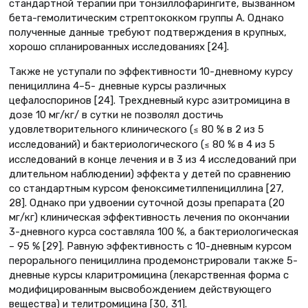
стандартной терапии при тонзиллофарингите, вызванном
бета-гемолитическим стрептококком группы А. Однако
полученные данные требуют подтверждения в крупных,
хорошо спланированных исследованиях [24].
Также не уступали по эффективности 10-дневному курсу
пенициллина 4–5- дневные курсы различных
цефалоспоринов [24]. Трехдневный курс азитромицина в
дозе 10 мг/кг/ в сутки не позволял достичь
удовлетворительного клинического (
80 % в 2 из 5
≤
исследований) и бактериологического (
80 % в 4 из 5
≤
исследований в конце лечения и в 3 из 4 исследований при
длительном наблюдении) эффекта у детей по сравнению
со стандартным курсом феноксиметилпенициллина [27,
28]. Однако при удвоении суточной дозы препарата (20
мг/кг) клиническая эффективность лечения по окончании
3-дневного курса составляла 100 %, а бактериологическая
– 95 % [29]. Равную эффективность с 10-дневным курсом
перорального пенициллина продемонстрировали также 5-
дневные курсы кларитромицина (лекарственная форма с
модифицированным высвобождением действующего
вещества) и телитромицина [30, 31].