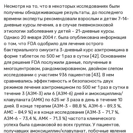
Несмотря на то, что в некоторых исследованиях были
получены обнадеживающие результаты, до последнего
времени эксперты рекомендовали взрослым и детям 7–14-
дневные курсы лечения, а в случае пневмококковой
этиологии заболевания у детей – 21-дневные курсы.
Однако 20 января 2004 г. была опубликована информация
о том, что FDA одобрило для лечения острого
бактериального синусита 3-дневный курс азитромицина в
форме таблеток по 500 мг 1 раз в сутки [42]. Основанием
для решения FDA послужили данные, полученные в
многоцентровом, рандомизированном, двойном слепом
исследовании с участием 936 пациентов [43]. В нем
сравнивались эффективность и безопасность двух
режимов лечения азитромицином по 500 мг 1 раз в сутки в
течение 3 (АЗМ-3) или 6 (АЗМ-6) дней и амоксициллина/
клавуланата (АМК) по 625 мг 3 раза в день в течение 10
дней. В конце терапии (АЗМ-3 – 88,8 %, АЗМ-6 – 89,3 %,
AMC – 84,9 %) и в конце исследования (АЗМ-3 – 71,7 %,
АЗМ-6 – 73,4 %, АМК – 71,3 %) частота клинического
успеха была одинаковой во всех группах. У пациентов,
получавших амоксициллин/клавуланат, побочные явления