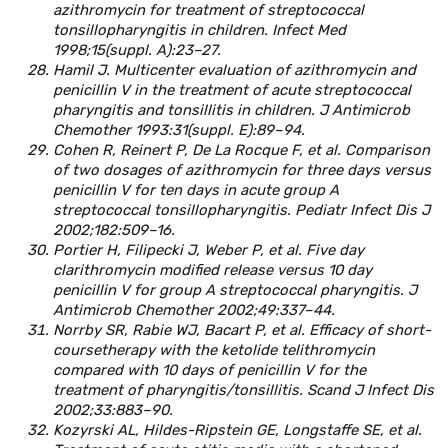
azithromycin for treatment of streptococcal
tonsillopharyngitis in children. Infect Med
1998;15(suppl. A):23–27.
Hamil J. Multicenter evaluation of azithromycin and
penicillin V in the treatment of acute streptococcal
pharyngitis and tonsillitis in children. J Antimicrob
Chemother 1993:31(suppl. E):89–94.
Cohen R, Reinert P, De La Rocque F, et al. Comparison
of two dosages of azithromycin for three days versus
penicillin V for ten days in acute group A
streptococcal tonsillopharyngitis. Pediatr Infect Dis J
2002;182:509–16.
Portier H, Filipecki J, Weber P, et al. Five day
clarithromycin modified release versus 10 day
penicillin V for group A streptococcal pharyngitis. J
Antimicrob Chemother 2002;49:337–44.
Norrby SR, Rabie WJ, Bacart P, et al. Efficacy of short-
coursetherapy with the ketolide telithromycin
compared with 10 days of penicillin V for the
treatment of pharyngitis/tonsillitis. Scand J Infect Dis
2002;33:883–90.
Kozyrski AL, Hildes-Ripstein GE, Longstaffe SE, et al.