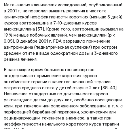
Мета-анализ клинических исследований, опубликованный
в 2001 г., не позволил выявить различия в частоте
клинической неэффективности коротких (меньше 5 дней)
курсов азитромицина и 7–10-дневных курсов
амоксициллина [37]. Кроме того, азитромицин вызывал на
19 % меньше побочных явлений, чем амоксициллин (р <
0,05). В декабре 2001 г. FDA разрешило применение
азитромицина (педиатрическая суспензия) при остром
среднем отите в виде однократной дозы и 3-дневного
режима лечения.
В настоящее время большинство экспертов
поддерживают применение коротких курсов
антибиотикотерапии в качестве начальной терапии
острого среднего отита у детей старше 2 лет [38–40].
Назначение стандартных по длительности курсов
рекомендуют детям до двух лет, особенно посещающим
ясли, при тяжелом или осложненном заболевании, в т. ч. с
перфорацией барабанной перепонки, хроническим или
рецидивирующим течением в анамнезе, а также при
неэффективности начального короткого курса терапии