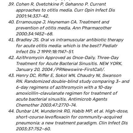
Cohen R, Ovetchkine P, Gehanno P. Current
approaches to otitis media. Curr Opin Infect Dis
2001;14:337–42.
Erramouspe J, Heyneman CA. Treatment and
prevention of otitis media. Ann Pharmacother
2000;34:1452–68.
Bradley JS. Oral vs intramuscular antibiotic therapy
for acute otitis media: which is the best? Pediatr
Infect Dis J 1999;18:1147–51.
Azithromycin Approved as Once-Daily, Three-Day
Treatment for Acute Bacterial Sinusitis. NEW YORK,
January 20, 2004 /PRNewswire-FirstCall/.
Henry DC, Riffer E, Sokol WN, Chaudry NI, Swanson
RN. Randomized double-blind study comparing 3- and
6-day regimens of azithromycin with a 10-day
amoxicillin-clavulanate regimen for treatment of
acute bacterial sinusitis. Antimicrob Agents
Chemother 2003;47:2770–74.
Dunbar LM, Wunderink RG, Habib MP, et al. High-dose,
short-course levofloxacin for community-acquired
pneumonia: a new treatment paradigm. Clin Infect Dis
2003;37:752–60.