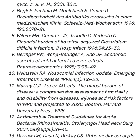
дисс. д. м. н. М., 2001. 36 с.
Bogli F, Pechula M, Muhlebach S, Conen D.
Beeinflussbarkeit des Antibiotikaverbrauchs in einer
medizinischen Klinik. Schweiz-Med-Wochenschr 1996;
126:2078–81.
Wilcox MH, Cunniffe JG, Trundle C, Redpath C.
Financial burden of hospital-acquired Clostridium
difficile infection. J Hosp Infect 1996;34:23–30.
Beringer PM, Wong-Beringer A, Rho JP. Economic
aspects of antibacterial adverse effects.
Pharmacoeconomics 1998;13:35–49.
Weinstein RA. Nosocomial Infection Update. Emerging
Infectious Diseases 1998;4(3):416–20.
Murray CJL, Lopez AD, eds. The global burden of
disease: a comprehensive assessment of mortality
and disability from diseases, injuries and risk factors
in 1990 and projected to 2020. Boston: Harvard
University Press 1998.
Antimicrobial Treatment Guidelines for Acute
Bacterial Rhinosinusitis. Otolaryngol Head Neck Surg
2004;130(suppl.):S1–45.
Darrow DH, Dash N, Derkay CS. Otitis media: concepts