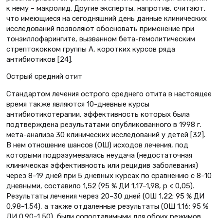
к нему – макролид. Другие эксперты, напротив, считают,
что имеющиеся на сегодняшний день данные клинических
исследований позволяют обосновать применение при
тонзиллофарингите, вызванном бета-гемолитическим
стрептококком группы А, коротких курсов ряда
антибиотиков [24].
Острый средний отит
Стандартом лечения острого среднего отита в настоящее
время также являются 10-дневные курсы
антибиотикотерапии, эффективность которых была
подтверждена результатами опубликованного в 1998 г.
мета-анализа 30 клинических исследований у детей [32].
В нем отношение шансов (ОШ) исходов лечения, под
которыми подразумевалась неудача (недостаточная
клиническая эффективность или рецидив заболевания)
через 8–19 дней при 5 дневных курсах по сравнению с 8–10
дневными, составило 1,52 (95 % ДИ 1,17–1,98, р < 0,05).
Результаты лечения через 20–30 дней (ОШ 1,22; 95 % ДИ
0,98–1,54), а также отдаленные результаты (ОШ 1,16; 95 %
ДИ 0,90–1,50), были сопоставимыми для обоих режимов