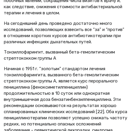
побочных явлений, сокращения числа визитов к врачу и,
как следствие, снижения стоимости антибактериальной
терапии и лечения в целом.
На сегодняшний день проведено достаточно много
исследований, позволяющих взвесить все “за” и “против”
в отношении коротких курсов антибиотикотерапии при
различных инфекциях дыхательных путей.
Тонзиллофарингит, вызванный бета-гемолитическим
стрептококком группы А
Начиная с 1951 г. “золотым” стандартом лечения
тонзиллофарингита, вызванного бета-гемолитическим
стрептококком группы А, является курс перорального
пенициллина (феноксиметилпенициллин)
продолжительностью в 10 суток или однократная
внутримышечная доза бензатинбензилпенициллина. Эти
рекомендации основываются на результатах хорошо
спланированных клинических исследований [22]. Оба курса
пенициллинотерапии позволяют успешно снижать частоту
редких, но потенциально опасных осложнений
заболевания – ревматической лихорадки, синдрома