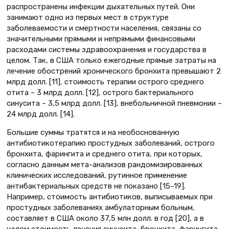
распространены инфекции дыхательных путей. Они
занимают одно из первых мест в структуре
заболеваемости и смертности населения, связаны со
значительными прямыми и непрямыми финансовыми
расходами системы здравоохранения и государства в
целом. Так, в США только ежегодные прямые затраты на
лечение обострений хронического бронхита превышают 2
млрд долл. [11], стоимость терапии острого среднего
отита – 3 млрд долл. [12], острого бактериального
синусита – 3,5 млрд долл. [13], внебольничной пневмонии –
24 млрд долл. [14].
Большие суммы тратятся и на необоснованную
антибиотикотерапию простудных заболеваний, острого
бронхита, фарингита и среднего отита, при которых,
согласно данным мета-анализов рандомизированных
клинических исследований, рутинное применение
антибактериальных средств не показано [15–19].
Например, стоимость антибиотиков, выписываемых при
простудных заболеваниях амбулаторным больным,
составляет в США около 37,5 млн долл. в год [20], а в