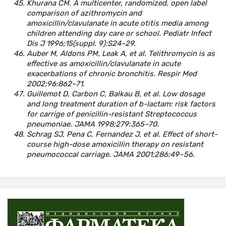
Khurana CM. A multicenter, randomized, open label
comparison of azithromycin and
amoxicillin/clavulanate in acute otitis media among
children attending day care or school. Pediatr Infect
Dis J 1996;15(suppl. 9):S24–29.
Auber M, Aldons PM, Leak A, et al. Telithromycin is as
effective as amoxicillin/clavulanate in acute
exacerbations of chronic bronchitis. Respir Med
2002;96:862–71.
Guillemot D, Carbon C, Balkau B, et al. Low dosage
and long treatment duration of b-lactam: risk factors
for carrige of penicillin-resistant Streptococcus
pneumoniae. JAMA 1998;279:365–70.
Schrag SJ, Pena C, Fernandez J, et al. Effect of short-
course high-dose amoxicillin therapy on resistant
pneumococcal carriage. JAMA 2001;286:49–56.