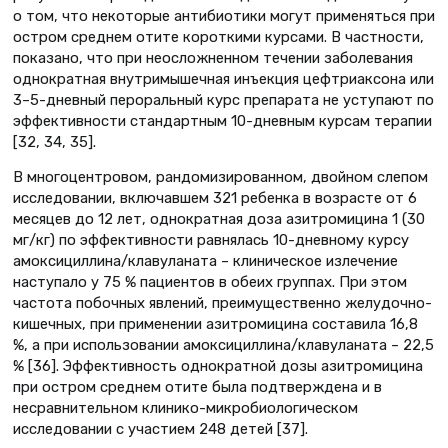
о том, что некоторые антибиотики могут применяться при
остром среднем отите короткими курсами. В частности,
показано, что при неосложненном течении заболевания
однократная внутримышечная инъекция цефтриаксона или
3–5-дневный пероральный курс препарата не уступают по
эффективности стандартным 10-дневным курсам терапии
[32, 34, 35].
В многоцентровом, рандомизированном, двойном слепом
исследовании, включавшем 321 ребенка в возрасте от 6
месяцев до 12 лет, однократная доза азитромицина 1 (30
мг/кг) по эффективности равнялась 10-дневному курсу
амоксициллина/клавуланата – клиническое излечение
наступало у 75 % пациентов в обеих группах. При этом
частота побочных явлений, преимущественно желудочно-
кишечных, при применении азитромицина составила 16,8
%, а при использовании амоксициллина/клавуланата – 22,5
% [36]. Эффективность однократной дозы азитромицина
при остром среднем отите была подтверждена и в
несравнительном клинико-микробиологическом
исследовании с участием 248 детей [37].