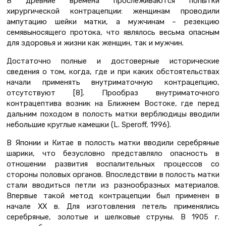
В древние времена прослеживаются попытки
хирургической контрацепции: женщинам проводили
ампутацию шейки матки, а мужчинам – резекцию
семявыносящего протока, что являлось весьма опасным
для здоровья и жизни как женщин, так и мужчин.
Достаточно полные и достоверные исторические
сведения о том, когда, где и при каких обстоятельствах
начали применять внутриматочную контрацепцию,
отсутствуют [8]. Прообраз внутриматочного
контрацептива возник на Ближнем Востоке, где перед
дальним походом в полость матки верблюдицы вводили
небольшие круглые камешки (L. Speroff, 1996).
В Японии и Китае в полость матки вводили серебряные
шарики, что безусловно представляло опасность в
отношении развития воспалительных процессов со
стороны половых органов. Впоследствии в полость матки
стали вводиться петли из разнообразных материалов.
Впервые такой метод контрацепции был применен в
начале ХХ в. Для изготовления петель применялись
серебряные, золотые и шелковые струны. В 1905 г.