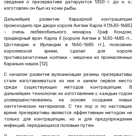
сведения о презервативе датируются 1350 г. до н. э.;
изготовлен он был из кожи рыбы.
Дальнейшее развитие барьерной контрацепции
происходило при дворе короля Англии Карла II (1630–1685)
– очень любвеобильного монарха. Граф Кондом,
придворный врач Карла II (короля Англии в 1630–1685 гг.,
Шотландии и Ирландии в 1660–1685 гг.), полковник
королевской армии, сделал для короля
противозачаточные колпаки – мешочки из промасленных
бараньих кишок [12].
С началом развития вулканизации резины презервативы
стали изготавливаться из нее и заняли первое место
среди существующих методов контрацепции. В
дальнейшем технологии их изготовления с каждым годом
усовершенствовались на основе создания новых
синтетических материалов. С тех пор и по настоящее
время презервативы являются эффективным методом не
только для контрацепции, но и для предупреждения
инфекций, передающихся половым путем.