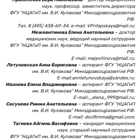
наук, профессор, заместитель директора
ФГУ “НЦАГиП им. В.И. Кулакова” Минздравсоцразвития
РФ.
Тел. 8 (495) 438-69-34, e-mail: VPrilepskaya@mail.ru;
Межевитинова Елена Анатольевна
– доктор
медицинских наук, ведущий научный сотрудник
ФГУ “НЦАГиП им. В.И. Кулакова” Минздравсоцразвития
РФ.
E-mail: mejevitinova@mail.ru;
Летуновская Анна Борисовна
– аспирант ФГУ “НЦАГиП
им. В.И. Кулакова” Минздравсоцразвития РФ.
E-mail:annletynovskaya@yandex.ru;
Иванова Елена Владимировна
– аспирант ФГУ “НЦАГиП
им. В.И. Кулакова” Минздравсоцразвития РФ.
E-mail:_elena_999@mail.ru;
Сасунова Римма Анатольевна
– аспирант ФГУ “НЦАГиП
им. В.И. Кулакова” Минздравсоцразвития РФ.
E-mail: docRimma@gmail.com;
Тагиева Айгюнь Васифовна
– кандидат медицинских
наук, старший научный сотрудник
ФГУ “НЦАГиП им. В.И. Кулакова” Минздравсоцразвития