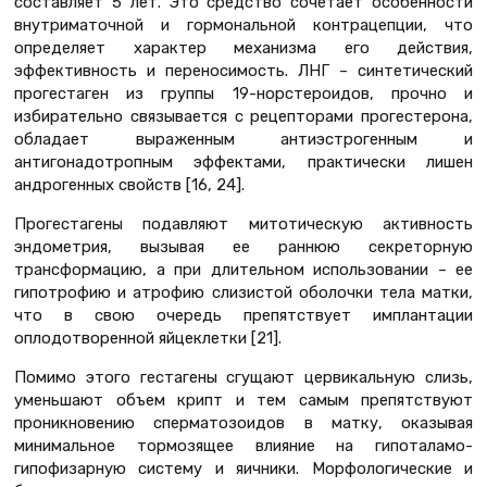
составляет 5 лет. Это средство сочетает особенности
внутриматочной и гормональной контрацепции, что
определяет характер механизма его действия,
эффективность и переносимость. ЛНГ – синтетический
прогестаген из группы 19-норстероидов, прочно и
избирательно связывается с рецепторами прогестерона,
обладает выраженным антиэстрогенным и
антигонадотропным эффектами, практически лишен
андрогенных свойств [16, 24].
Прогестагены подавляют митотическую активность
эндометрия, вызывая ее раннюю секреторную
трансформацию, а при длительном использовании – ее
гипотрофию и атрофию слизистой оболочки тела матки,
что в свою очередь препятствует имплантации
оплодотворенной яйцеклетки [21].
Помимо этого гестагены сгущают цервикальную слизь,
уменьшают объем крипт и тем самым препятствуют
проникновению сперматозоидов в матку, оказывая
минимальное тормозящее влияние на гипоталамо-
гипофизарную систему и яичники. Морфологические и