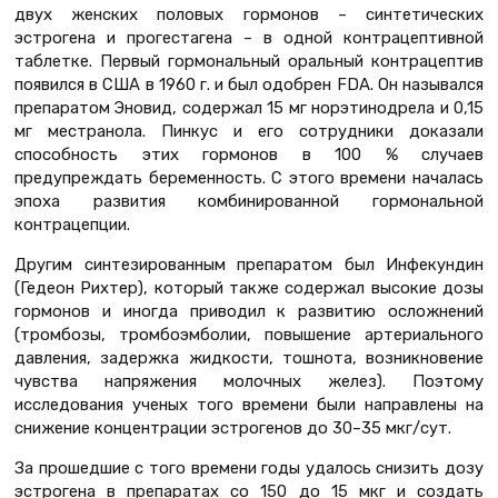
двух женских половых гормонов – синтетических
эстрогена и прогестагена – в одной контрацептивной
таблетке. Первый гормональный оральный контрацептив
появился в США в 1960 г. и был одобрен FDA. Он назывался
препаратом Эновид, содержал 15 мг норэтинодрела и 0,15
мг местранола. Пинкус и его сотрудники доказали
способность этих гормонов в 100 % случаев
предупреждать беременность. С этого времени началась
эпоха развития комбинированной гормональной
контрацепции.
Другим синтезированным препаратом был Инфекундин
(Гедеон Рихтер), который также содержал высокие дозы
гормонов и иногда приводил к развитию осложнений
(тромбозы, тромбоэмболии, повышение артериального
давления, задержка жидкости, тошнота, возникновение
чувства напряжения молочных желез). Поэтому
исследования ученых того времени были направлены на
снижение концентрации эстрогенов до 30–35 мкг/сут.
За прошедшие с того времени годы удалось снизить дозу
эстрогена в препаратах со 150 до 15 мкг и создать