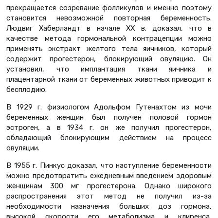
прекращается созревание фолликулов и именно поэтому
становится невозможной повторная беременность.
Людвиг Хаберландт в начале XX в. доказал, что в
качестве метода гормональной контрацепции можно
применять экстракт желтого тела яичников, который
содержит прогестерон, блокирующий овуляцию. Он
установил, что имплантация ткани яичника и
плацентарной ткани от беременных животных приводит к
бесплодию.
В 1929 г. физиологом Адольфом Гутенахтом из мочи
беременных женщин был получен половой гормон
эстроген, а в 1934 г. он же получил прогестерон,
обладающий блокирующим действием на процесс
овуляции.
В 1955 г. Пинкус доказал, что наступление беременности
можно предотвратить ежедневным введением здоровым
женщинам 300 мг прогестерона. Однако широкого
распространения этот метод не получил из-за
необходимости назначения больших доз гормона,
высокой скорости его метаболизма и клиренса,