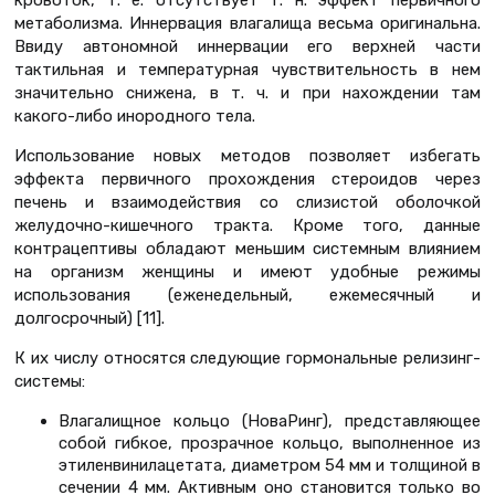
метаболизма. Иннервация влагалища весьма оригинальна.
Ввиду автономной иннервации его верхней части
тактильная и температурная чувствительность в нем
значительно снижена, в т. ч. и при нахождении там
какого-либо инородного тела.
Использование новых методов позволяет избегать
эффекта первичного прохождения стероидов через
печень и взаимодействия со слизистой оболочкой
желудочно-кишечного тракта. Кроме того, данные
контрацептивы обладают меньшим системным влиянием
на организм женщины и имеют удобные режимы
использования (еженедельный, ежемесячный и
долгосрочный) [11].
К их числу относятся следующие гормональные релизинг-
системы:
Влагалищное кольцо (НоваРинг), представляющее
собой гибкое, прозрачное кольцо, выполненное из
этиленвинилацетата, диаметром 54 мм и толщиной в
сечении 4 мм. Активным оно становится только во