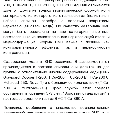
200, T Cu-200 B, T Cu-200 C, T Cu-200 Ag. Они отличаются
друг от друга не только геометрической формой, но и
материалом, из которого изготавливаются (полиэтилен,
нейлон, силикон, серебро с золотым покрытием,
нержавеющая сталь, медь). По качеству материала ВМС
могут быть разделены на две категории: инертные,
изготовленные из полиэтилена или нержавеющей стали, и
медьсодержащие. Форма ВМС важна с позиций как
контрацептивного эффекта, так и переносимости
контрацепции.
Содержание меди в ВМС различно. В зависимости от
производителя и состава спирали они делятся на две
группы: с относительно низким содержанием меди (Cu-7
Gravigard, Cooper T-200, T Cu-200, T Cu-200 B, T Cu-200 C,
Multiload-250, Nova-T) и с большим ее количеством (T Cu-
380 A, Multiload-375). Срок службы этих средств
составляет в среднем 5–8 лет. “Золотым стандартом” в
настоящее время считается ВМС T Cu-380 A.
Появились сообщения о множестве воспалительных