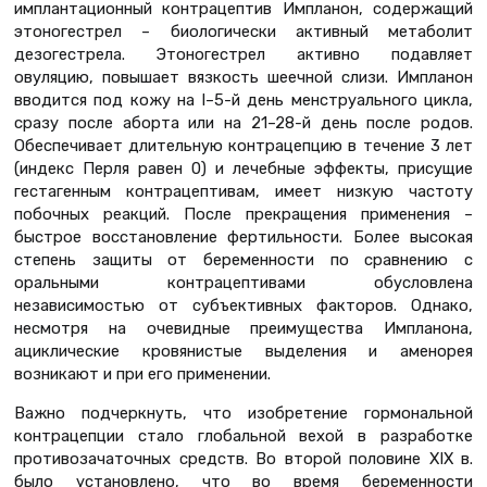
имплантационный контрацептив Импланон, содержащий
этоногестрел – биологически активный метаболит
дезогестрела. Этоногестрел активно подавляет
овуляцию, повышает вязкость шеечной слизи. Импланон
вводится под кожу на l–5-й день менструального цикла,
сразу после аборта или на 21–28-й день после родов.
Обеспечивает длительную контрацепцию в течение 3 лет
(индекс Перля равен 0) и лечебные эффекты, присущие
гестагенным контрацептивам, имеет низкую частоту
побочных реакций. После прекращения применения –
быстрое восстановление фертильности. Более высокая
степень защиты от беременности по сравнению с
оральными контрацептивами обусловлена
независимостью от субъективных факторов. Однако,
несмотря на очевидные преимущества Импланона,
ациклические кровянистые выделения и аменорея
возникают и при его применении.
Важно подчеркнуть, что изобретение гормональной
контрацепции стало глобальной вехой в разработке
противозачаточных средств. Во второй половине XIX в.
было установлено, что во время беременности