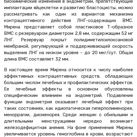
биохимические изменения в эндометрии, препятствующие
имплантации яйцеклетки и развитию бластоцисты, можно
рассматривать как один из вариантов механизма
контрацептивного действия ЛНГ-содержащих ВМС.
Мирена представляет собой пластиковое Т-образное
ВМС с резервуаром диаметром 2,8 мм, содержащим 52 мг
ЛНГ. Резервуар покрыт полидиметилсилоксановой
мембраной, регулирующей и поддерживающей скорость
выделения ЛНГ на низком уровне – до 20 мкг/сут. Общая
длина ВМС составляет 32 мм.
В настоящее время Мирена относится к числу наиболее
эффективных контрацептивных средств, обладающих
большим числом лечебных и профилактических эффектов.
Ее лечебные эффекты в основном обусловлены
специфическим влиянием на эндометрий. Подавление
функции эндометрия оказывает лечебный эффект при
таких состояниях, как идиопатическая гиперполименорея,
меноррагии, дисменорея. Среди женщин с обильными и
длительными менструациями нередко возникает
железодефицитная анемия. На фоне применения Мирены
увеличивается уровень гемоглобина в крови, возрастают