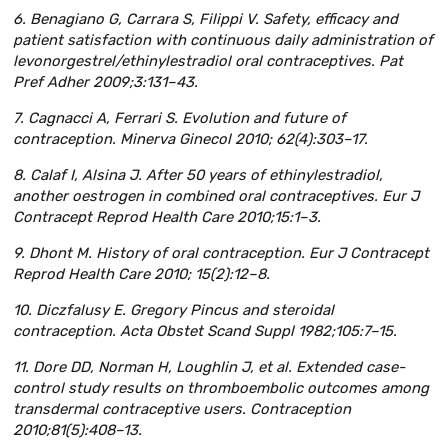
6. Benagiano G, Carrara S, Filippi V. Safety, efficacy and
patient satisfaction with continuous daily administration of
levonorgestrel/ethinylestradiol oral contraceptives. Pat
Pref Adher 2009;3:131–43.
7. Cagnacci A, Ferrari S. Evolution and future of
contraception. Minerva Ginecol 2010; 62(4):303–17.
8. Calaf I, Alsina J. After 50 years of ethinylestradiol,
another oestrogen in combined oral contraceptives. Eur J
Contracept Reprod Health Care 2010;15:1–3.
9. Dhont M. History of oral contraception. Eur J Contracept
Reprod Health Care 2010; 15(2):12–8.
10. Diczfalusy E. Gregory Pincus and steroidal
contraception. Acta Obstet Scand Suppl 1982;105:7–15.
11. Dore DD, Norman H, Loughlin J, et al. Extended case-
control study results on thromboembolic outcomes among
transdermal contraceptive users. Contraception
2010;81(5):408–13.