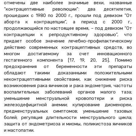
отмечены две наиболее значимые вехи, названные
“контрацептивные революции”: два десятилетия,
прошедших с 1980 по 2000 г., прошли под девизом “От
аборта к контрацепции”, а период с 2000 г.,
продолжающийся по настоящее время, – под девизом “От
контрацепции к репродуктивному здоровью”, что
придает особое значение лечебно-профилактическому
действию современных контрацептивных средств, во
многом достигаемому за счет инновационного
гестагенного компонента [17, 19, 20, 25]. Помимо
предохранения от беременности эти препараты
обладают такими доказанными положительными
неконтрацептивными свойствами, как снижение риска
возникновения рака яичников и рака эндометрия, частоты
воспалительных заболеваний органов малого таза;
уменьшение менструальной кровопотери и риска
железодефицитной анемии; купирование дисменореи,
предменструальных симптомов; уменьшение тазовых
болей; регуляция длительности менструального цикла;
защита от эндометриоза и миомы, поликистоза яичников
и мастопатии.