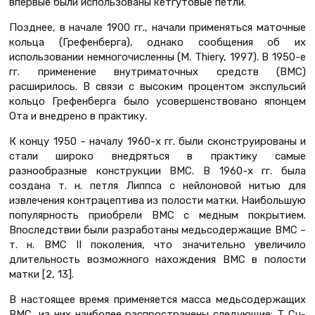
впервые были использованы кетгутовые петли.
Позднее, в начале 1900 гг., начали применяться маточные
кольца (Грефенберга), однако сообщения об их
использовании немногочисленны (M. Thiery, 1997). В 1950-е
гг. применение внутриматочных средств (ВМС)
расширилось. В связи с высоким процентом экспульсий
кольцо Грефенберга было усовершенствовано японцем
Ота и внедрено в практику.
К концу 1950 – началу 1960-х гг. были сконструированы и
стали широко внедряться в практику самые
разнообразные конструкции ВМС. В 1960-х гг. была
создана т. н. петля Липпса с нейлоновой нитью для
извлечения контрацептива из полости матки. Наибольшую
популярность приобрели ВМС с медным покрытием.
Впоследствии были разработаны медьсодержащие ВМС –
т. н. ВМС II поколения, что значительно увеличило
длительность возможного нахождения ВМС в полости
матки [2, 13].
В настоящее время применяется масса медьсодержащих
ВМС, из них наиболее распространены следующие: T Cu-