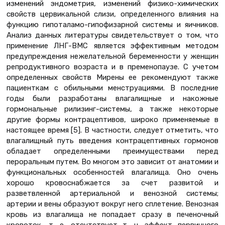
изменений эндометрия, изменений физико-химических
свойств цервикальной слизи, определенного влияния на
функцию гипоталамо-гипофизарной системы и яичников.
Анализ данных литературы свидетельствует о том, что
применение ЛНГ-ВМС является эффективным методом
предупреждения нежелательной беременности у женщин
репродуктивного возраста и в пременопаузе. С учетом
определенных свойств Мирены ее рекомендуют также
пациенткам с обильными менструациями. В последние
годы были разработаны влагалищные и накожные
гормональные рилизинг-системы, а также некоторые
другие формы контрацептивов, широко применяемые в
настоящее время [5]. В частности, следует отметить, что
влагалищный путь введения контрацептивных гормонов
обладает определенными преимуществами перед
пероральным путем. Во многом это зависит от анатомии и
функциональных особенностей влагалища. Оно очень
хорошо кровоснабжается за счет развитой и
разветвленной артериальной и венозной системы;
артерии и вены образуют вокруг него сплетение. Венозная
кровь из влагалища не попадает сразу в печеночный
кровоток, т. е. отсутствует т. н. эффект первичного