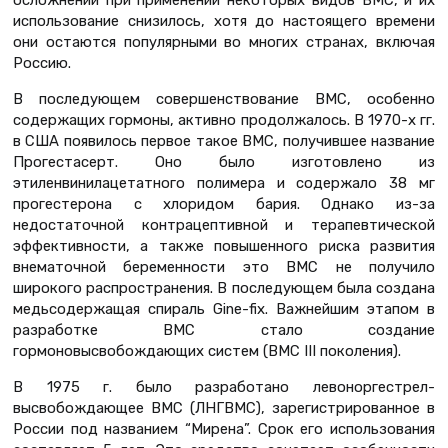
осложнений при применении некоторых видов ВМС, и их
использование снизилось, хотя до настоящего времени
они остаются популярными во многих странах, включая
Россию.
В последующем совершенствование ВМС, особенно
содержащих гормоны, активно продолжалось. В 1970-х гг.
в США появилось первое такое ВМС, получившее название
Прогестасерт. Оно было изготовлено из
этиленвинилацетатного полимера и содержало 38 мг
прогестерона с хлоридом бария. Однако из-за
недостаточной контрацептивной и терапевтической
эффективности, а также повышенного риска развития
внематочной беременности это ВМС не получило
широкого распространения. В последующем была создана
медьсодержащая спираль Gine-fix. Важнейшим этапом в
разработке ВМС стало создание
гормоновысвобождающих систем (ВМС III поколения).
В 1975 г. было разработано левоноргестрел-
высвобождающее ВМС (ЛНГВМС), зарегистрированное в
России под названием “Мирена”. Срок его использования