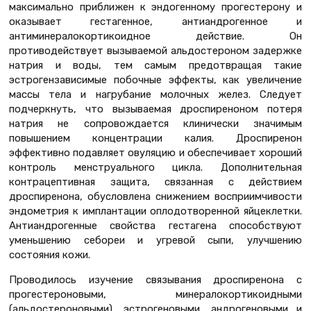
максимально приближен к эндогенному прогестерону и
оказывает гестагенное, антиандрогенное и
антиминералокортикоидное действие. Он
противодействует вызываемой альдостероном задержке
натрия и воды, тем самым предотвращая такие
эстрогензависимые побочные эффекты, как увеличение
массы тела и нагрубание молочных желез. Следует
подчеркнуть, что вызываемая дроспиреноном потеря
натрия не сопровождается клинически значимым
повышением концентрации калия. Дроспиренон
эффективно подавляет овуляцию и обеспечивает хороший
контроль менструального цикла. Дополнительная
контрацептивная защита, связанная с действием
дроспиренона, обусловлена снижением восприимчивости
эндометрия к имплантации оплодотворенной яйцеклетки.
Антиандрогенные свойства гестагена способствуют
уменьшению себореи и угревой сыпи, улучшению
состояния кожи.
Проводилось изучение связывания дроспиренона с
прогестероновыми, минералокортикоидными
(альдостероновыми), эстрогеновыми, андрогеновыми и