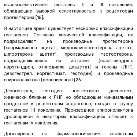
высокоселективные гестагены II и III поколений,
обладающие высокой селективностью к рецепторам
прогестерона [18].
В настоящее время существует несколько классификаций
гестагенов. Согласно химической классификации, их
подразделяют на производные прогестерона
(хлормадинона ацетат, медроксипрогестерона ацетат,
ципротерона ацетат), производные тестостерона,
подразделяющиеся на эстраны (норэтинодрел,
норэтиндрон, этинодиола диацетат) и гонаны (ЛНГ,
дезогестрел, норгестимат, гестоден), и производные
спиронолактона (дроспиренон) [26].
Дезогестрел, гестоден, норгестимат, диеногест,
химически близкие к ЛНГ, но обладающие минимальным
сродством к рецепторам андрогенов, входят в группу
гестагенов III поколения. Производное спиронолактона
дроспиренон в некоторых классификациях относят к
гестагенам IV поколения.
Дроспиренон по фармакологическим свойствам