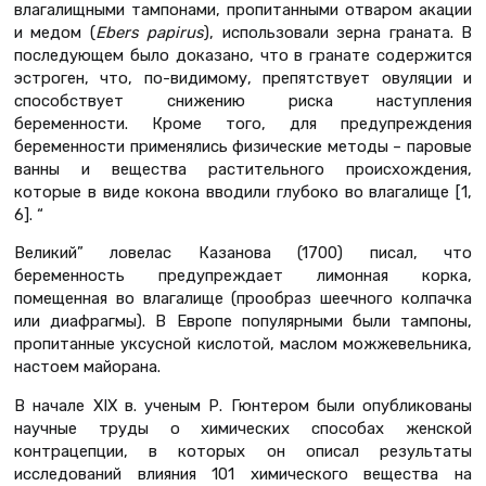
влагалищными тампонами, пропитанными отваром акации
и медом (
Ebers papirus
), использовали зерна граната. В
последующем было доказано, что в гранате содержится
эстроген, что, по-видимому, препятствует овуляции и
способствует снижению риска наступления
беременности. Кроме того, для предупреждения
беременности применялись физические методы – паровые
ванны и вещества растительного происхождения,
которые в виде кокона вводили глубоко во влагалище [1,
6]. “
Великий” ловелас Казанова (1700) писал, что
беременность предупреждает лимонная корка,
помещенная во влагалище (прообраз шеечного колпачка
или диафрагмы). В Европе популярными были тампоны,
пропитанные уксусной кислотой, маслом можжевельника,
настоем майорана.
В начале XIX в. ученым Р. Гюнтером были опубликованы
научные труды о химических способах женской
контрацепции, в которых он описал результаты
исследований влияния 101 химического вещества на