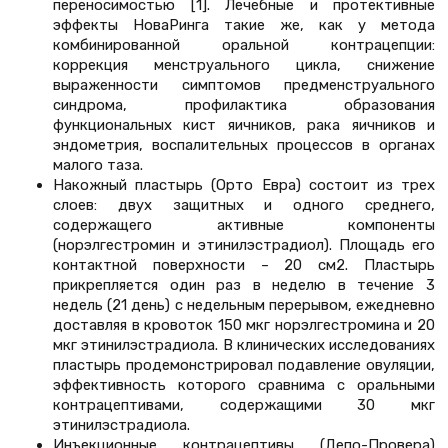
переносимостью [1]. Лечебные и протективные
эффекты НоваРинга такие же, как у метода
комбинированной оральной контрацепции:
коррекция менструального цикла, снижение
выраженности симптомов предменструального
синдрома, профилактика образования
функциональных кист яичников, рака яичников и
эндометрия, воспалительных процессов в органах
малого таза.
Накожный пластырь (Oрто Евра) состоит из трех
слоев: двух защитных и одного среднего,
содержащего активные компоненты
(норэлгестромин и этинилэстрадиол). Площадь его
контактной поверхности – 20 см2. Пластырь
прикрепляется один раз в неделю в течение 3
недель (21 день) с недельным перерывом, ежедневно
доставляя в кровоток 150 мкг норэлгестромина и 20
мкг этинилэстрадиола. В клинических исследованиях
пластырь продемонстрировал подавление овуляции,
эффективность которого сравнима с оральными
контрацептивами, содержащими 30 мкг
этинилэстрадиола.
Инъекционные контрацептивы (Депо-Провера)