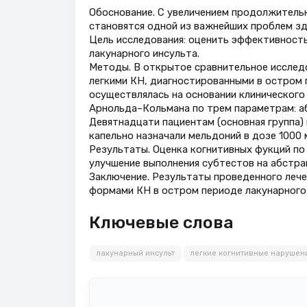
Обоснование. С увеличением продолжительн
становятся одной из важнейших проблем зд
Цель исследования: оценить эффективность
лакунарного инсульта.
Методы. В открытое сравнительное исследо
легкими КН, диагностированными в остром 
осуществлялась на основании клинического
Арнольда–Кольмана по трем параметрам: а
Девятнадцати пациентам (основная группа) 
капельно назначали мельдоний в дозе 1000 м
Результаты. Оценка когнитивных фукций по
улучшение выполнения субтестов на абстра
Заключение. Результаты проведенного лече
формами КН в остром периоде лакунарного
Ключевые слова
лакунарный инсульт
легкие когнитивные нарушен