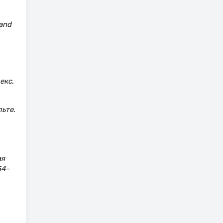
 and
екс,
ьте.
ая
54–