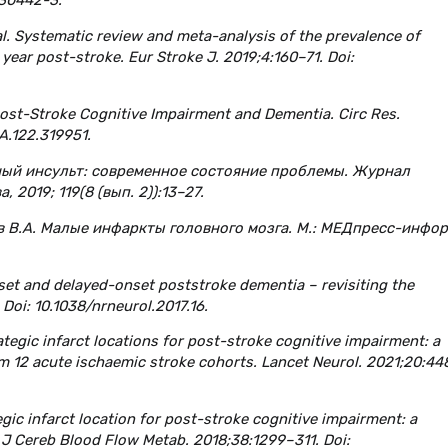
)30442-3.
 al. Systematic review and meta-analysis of the prevalence of
 year post-stroke. Eur Stroke J. 2019;4:160–71. Doi:
 Post-Stroke Cognitive Impairment and Dementia. Circ Res.
A.122.319951.
рный инсульт: современное состояние проблемы. Журнал
 2019; 119(8 (вып. 2)):13–27.
ов В.А. Малые инфаркты головного мозга. М.: МЕДпресс-инфор
onset and delayed-onset poststroke dementia – revisiting the
Doi: 10.1038/nrneurol.2017.16.
trategic infarct locations for post-stroke cognitive impairment: a
rom 12 acute ischaemic stroke cohorts. Lancet Neurol. 2021;20:44
ategic infarct location for post-stroke cognitive impairment: a
J Cereb Blood Flow Metab. 2018;38:1299–311. Doi: