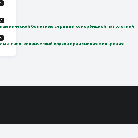
6
7
 ишемической болезнью сердца и коморбидной патологией
5
ом 2 типа: клинический случай применения мельдония
 работу
Принять