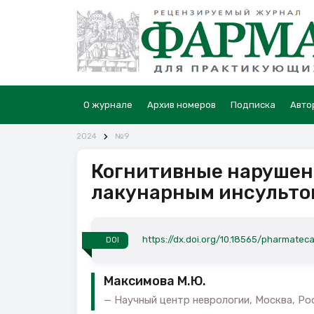
О журнале
Архив номеров
Подписка
Авто
2024
№9
Когнитивные нарушени
лакунарным инсульто
https://dx.doi.org/10.18565/pharmatec
DOI
Максимова М.Ю.
Научный центр неврологии, Москва, Ро