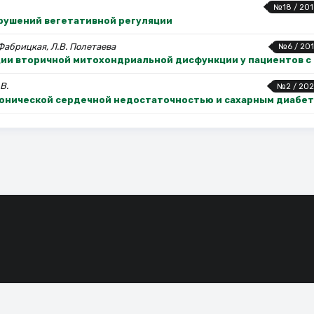
№18 / 201
рушений вегетативной регуляции
 Фабрицкая, Л.В. Полетаева
№6 / 201
и вторичной митохондриальной дисфункции у пациентов с
В.
№2 / 202
онической сердечной недостаточностью и сахарным диабет
сие на обработку файлов cookie, которые обеспечивают правильную