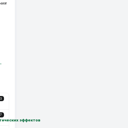
ния
-
3
7
втических эффектов