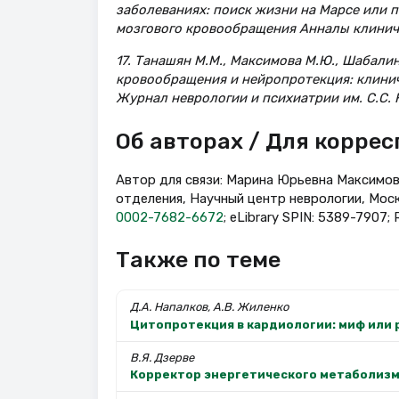
заболеваниях: поиск жизни на Марсе или п
мозгового кровообращения Анналы клиничес
17. Танашян М.М., Максимова М.Ю., Шабали
кровообращения и нейропротекция: клини
Журнал неврологии и психиатрии им. С.С. К
Об авторах / Для корре
Автор для связи: Марина Юрьевна Максимова
отделения, Научный центр неврологии, Моск
0002-7682-6672
; eLibrary SPIN: 5389-7907;
Также по теме
Д.А. Напалков, А.В. Жиленко
Цитопротекция в кардиологии: миф или 
В.Я. Дзерве
Корректор энергетического метаболизм