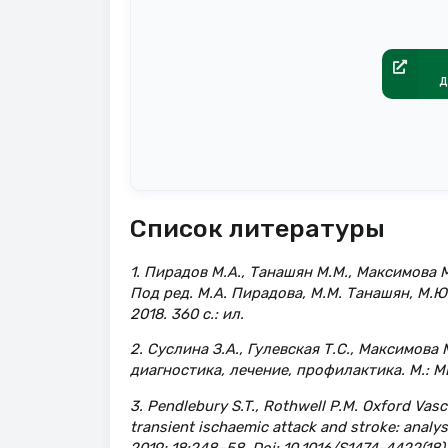
д
Список литературы
1. Пирадов М.А., Танашян М.М., Максимова
Под ред. М.А. Пирадова, М.М. Танашян, М.Ю
2018. 360 с.: ил.
2. Суслина З.А., Гулевская Т.С., Максимов
диагностика, лечение, профилактика. М.: М
3. Pendlebury S.T., Rothwell P.M. Oxford Vas
transient ischaemic attack and stroke: analy