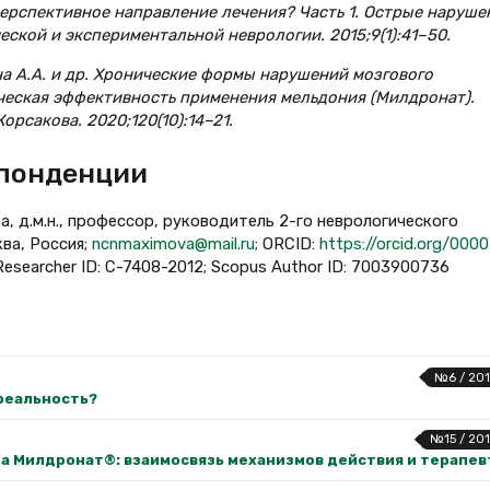
ерспективное направление лечения? Часть 1. Острые наруше
кой и экспериментальной неврологии. 2015;9(1):41–50.
на А.А. и др. Хронические формы нарушений мозгового
ческая эффективность применения мельдония (Милдронат).
орсакова. 2020;120(10):14–21.
спонденции
, д.м.н., профессор, руководитель 2-го неврологического
ва, Россия;
ncnmaximova@mail.ru
; ORCID:
https://orcid.org/0000
 Researcher ID: C-7408-2012; Scopus Author ID: 7003900736
№6 / 201
реальность?
№15 / 201
а Милдронат®: взаимосвязь механизмов действия и терапе