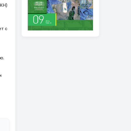
(КН)
ет с
ю.
и