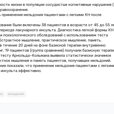
ости жизни в популяции сосудистые когнитивные нарушения 
равоохранения.
 применения мельдония пациентами с легкими КН после
вание были включены 38 пациентов в возрасте от 45 до 55 л
периоде лакунарного инсульта. Диагностика легкой формы КН
 и психологического обследований с использованием теста
бстрактное мышление, практическое мышление, память.
в течение 20 дней на фоне базисной терапии внутривенно
г, 19 пациентов (группа сравнения) получали базисную терапи
 тесту Арнольда–Кольмана выявила статистически значимое
ктное мышление и память пациентов, получавших мельдоний.
ния показали, что применение мельдония пациентами с легким
 инсульта эффективно.
ия
мельдоний