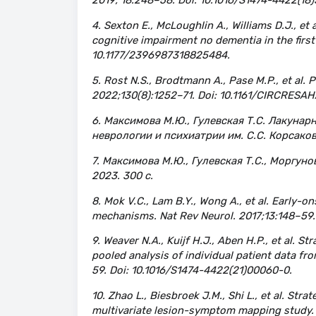
2019; 18:248–58. Doi: 10.1016/S1474-4422(18
4. Sexton E., McLoughlin A., Williams D.J., et
cognitive impairment no dementia in the first
10.1177/2396987318825484.
5. Rost N.S., Brodtmann A., Pase M.P., et al.
2022;130(8):1252–71. Doi: 10.1161/CIRCRESAH
6. Максимова М.Ю., Гулевская Т.С. Лакуна
неврологии и психиатрии им. С.С. Корсакова,
7. Максимова М.Ю., Гулевская Т.С., Моргун
2023. 300 с.
8. Mok V.C., Lam B.Y., Wong A., et al. Early-
mechanisms. Nat Rev Neurol. 2017;13:148–59. 
9. Weaver N.A., Kuijf H.J., Aben H.P., et al. S
pooled analysis of individual patient data f
59. Doi: 10.1016/S1474-4422(21)00060-0.
10. Zhao L., Biesbroek J.M., Shi L., et al. Str
multivariate lesion-symptom mapping study. 