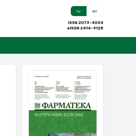
ru
en
ISSN 2073–4034
eISSN 2414–9128