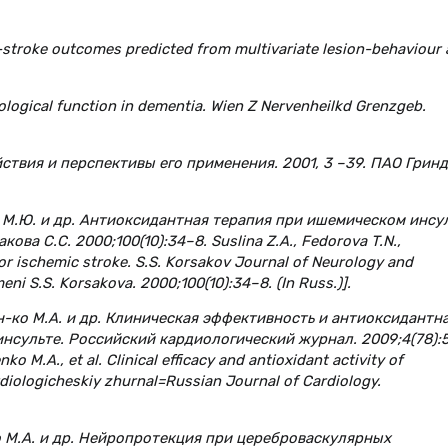
st-stroke outcomes predicted from multivariate lesion-behaviour
ological function in dementia. Wien Z Nervenheilkd Grenzgeb.
ствия и перспективы его применения. 2001, 3 –39. ПАО Гринд
а М.Ю. и др. Антиоксидантная терапия при ишемическом инсул
ва С.С. 2000;100(10):34–8. Suslina Z.A., Fedorova T.N.,
for ischemic stroke. S.S. Korsakov Journal of Neurology and
meni S.S. Korsakova. 2000;100(10):34–8. (In Russ.)].
н-ко М.А. и др. Клиническая эффективность и антиоксидантн
нсульте. Российский кардиологический журнал. 2009;4(78):
 M.A., et al. Clinical efficacy and antioxidant activity of
rdiologicheskiy zhurnal=Russian Journal of Cardiology.
о М.А. и др. Нейропротекция при цереброваскулярных