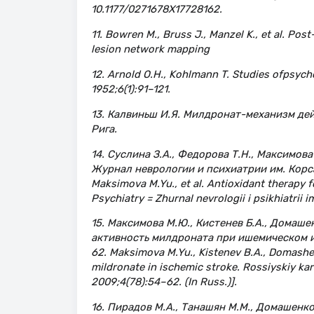
10.1177/0271678X17728162.
11. Bowren M., Bruss J., Manzel K., et al. Po
lesion network mapping
12. Arnold O.H., Kohlmann T. Studies ofpsych
1952;6(1):91–121.
13. Калвиньш И.Я. Милдронат-механизм дей
Рига.
14. Суслина З.А., Федорова Т.Н., Максимов
Журнал неврологии и психиатрии им. Корсако
Maksimova M.Yu., et al. Antioxidant therapy 
Psychiatry = Zhurnal nevrologii i psikhiatrii i
15. Максимова М.Ю., Кистенев Б.А., Домаше
активность милдроната при ишемическом и
62. Maksimova M.Yu., Kistenev B.A., Domashenko
mildronate in ischemic stroke. Rossiyskiy ka
2009;4(78):54–62. (In Russ.)].
16. Пирадов М.А., Танашян М.М., Домашенк