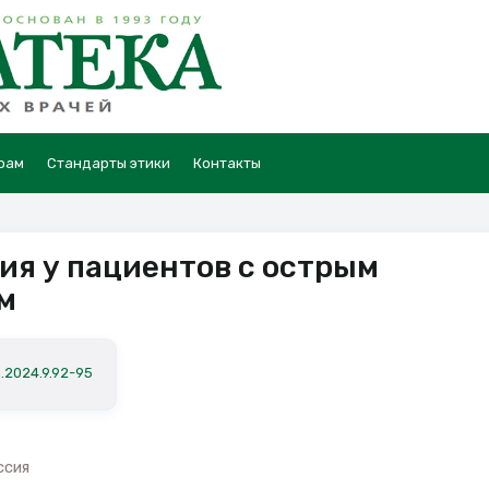
рам
Стандарты этики
Контакты
я у пациентов с острым
м
a.2024.9.92-95
ссия