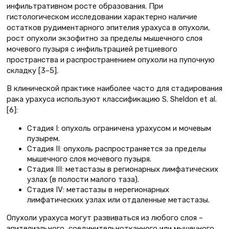
инфильтративном росте образования. При
гистологическом исследовании характерно наличие
остатков рудиментарного эпителия урахуса в опухоли,
рост опухоли экзофитно за пределы мышечного слоя
мочевого пузыря с инфильтрацией ретциевого
пространства и распространением опухоли на пупочную
складку [3–5].
В клинической практике наиболее часто для стадирования
рака урахуса используют классификацию S. Sheldon et al.
[6]:
Cтадия I: опухоль ограничена урахусом и мочевым
пузырем.
Стадия II: опухоль распространяется за пределы
мышечного слоя мочевого пузыря.
Стадия III: метастазы в регионарных лимфатических
узлах (в полости малого таза).
Cтадия IV: метастазы в нерегионарных
лимфатических узлах или отдаленные метастазы.
Опухоли урахуса могут развиваться из любого слоя –
эпителиального, соединительнотканного или мышечного.