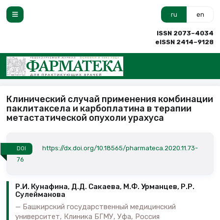
ru
en
ISSN 2073–4034
eISSN 2414–9128
Клинический случай применения комбинации
паклитаксела и карбоплатина в терапии
метастатической опухоли урахуса
https://dx.doi.org/10.18565/pharmateca.2020.11.73-
DOI
76
Р.И. Кунафина, Д.Д. Сакаева, М.Ф. Урманцев, Р.Р.
Сулейманова
Башкирский государственный медицинский
университет, Клиника БГМУ, Уфа, Россия