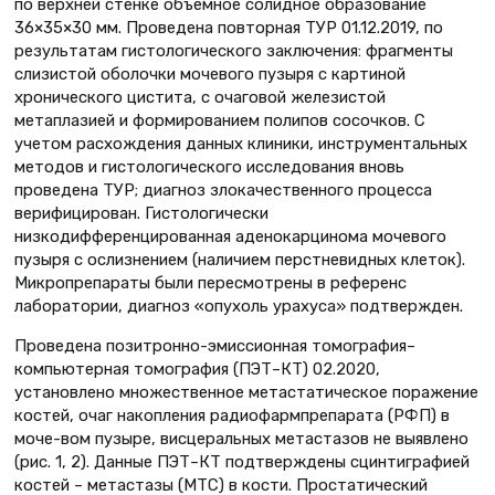
по верхней стенке объемное солидное образование
36×35×30 мм. Проведена повторная ТУР 01.12.2019, по
результатам гистологического заключения: фрагменты
слизистой оболочки мочевого пузыря с картиной
хронического цистита, с очаговой железистой
метаплазией и формированием полипов сосочков. С
учетом расхождения данных клиники, инструментальных
методов и гистологического исследования вновь
проведена ТУР; диагноз злокачественного процесса
верифицирован. Гистологически
низкодифференцированная аденокарцинома мочевого
пузыря с ослизнением (наличием перстневидных клеток).
Микропрепараты были пересмотрены в референс
лаборатории, диагноз «опухоль урахуса» подтвержден.
Проведена позитронно-эмиссионная томография–
компьютерная томография (ПЭТ–КТ) 02.2020,
установлено множественное метастатическое поражение
костей, очаг накопления радиофармпрепарата (РФП) в
моче-вом пузыре, висцеральных метастазов не выявлено
(рис. 1, 2). Данные ПЭТ–КТ подтверждены сцинтиграфией
костей – метастазы (МТС) в кости. Простатический