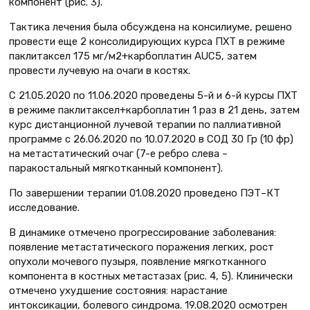
компонент (рис. 3).
Тактика лечения была обсуждена на консилиуме, решено
провести еще 2 консолидирующих курса ПХТ в режиме
паклитаксел 175 мг/м2+карбоплатин AUC5, затем
провести лучевую на очаги в костях.
С 21.05.2020 по 11.06.2020 проведены 5-й и 6-й курсы ПХТ
в режиме паклитаксел+карбоплатин 1 раз в 21 день, затем
курс дистанционной лучевой терапии по паллиативной
программе с 26.06.2020 по 10.07.2020 в СОД 30 Гр (10 фр)
на метастатический очаг (7-е ребро слева –
паракостальный мягкотканный компонент).
По завершении терапии 01.08.2020 проведено ПЭТ–КТ
исследование.
В динамике отмечено прогрессирование заболевания:
появление метастатического поражения легких, рост
опухоли мочевого пузыря, появление мягкотканного
компонента в костных метастазах (рис. 4, 5). Клинически
отмечено ухудшение состояния: нарастание
интоксикации, болевого синдрома. 19.08.2020 осмотрен