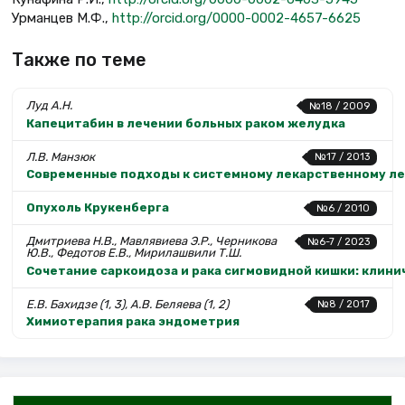
Урманцев М.Ф.,
http://orcid.org/0000-0002-4657-6625
Также по теме
Луд А.Н.
№18 / 2009
Капецитабин в лечении больных раком желудка
Л.В. Манзюк
№17 / 2013
Современные подходы к системному лекарственному ле
Опухоль Крукенберга
№6 / 2010
Дмитриева Н.В., Мавлявиева Э.Р., Черникова
№6-7 / 2023
Ю.В., Федотов Е.В., Мирилашвили Т.Ш.
Сочетание саркоидоза и рака сигмовидной кишки: клин
Е.В. Бахидзе (1, 3), А.В. Беляева (1, 2)
№8 / 2017
Химиотерапия рака эндометрия