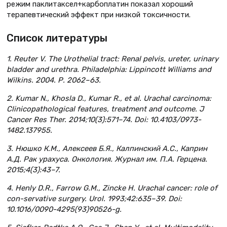
режим паклитаксел+карбоплатин показал хороший
терапевтический эффект при низкой токсичности.
Список литературы
1. Reuter V. The Urothelial tract: Renal pelvis, ureter, urinary
bladder and urethra. Philadelphia: Lippincott Williams and
Wilkins. 2004. Р. 2062–63.
2. Kumar N., Khosla D., Kumar R., et al. Urachal carcinoma:
Clinicopathological features, treatment and outcome. J
Cancer Res Ther. 2014;10(3):571–74. Doi: 10.4103/0973-
1482.137955.
3. Нюшко К.М., Алексеев Б.Я., Калпинский А.С., Каприн
А.Д. Рак урахуса. Онкология. Журнал им. П.А. Герцена.
2015;4(3):43–7.
4. Henly D.R., Farrow G.M., Zincke H. Urachal cancer: role of
con-servative surgery. Urol. 1993;42:635–39. Doi:
10.1016/0090-4295(93)90526-g.