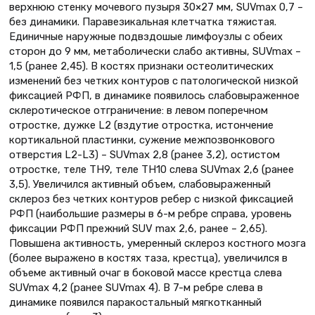
верхнюю стенку мочевого пузыря 30×27 мм, SUVmax 0,7 –
без динамики. Паравезикальная клетчатка тяжистая.
Единичные наружные подвздошые лимфоузлы с обеих
сторон до 9 мм, метаболически слабо активны, SUVmax –
1,5 (ранее 2,45). В костях признаки остеолитических
изменений без четких контуров с патологической низкой
фиксацией РФП, в динамике появилось слабовыраженное
склеротическое отграничение: в левом поперечном
отростке, дужке L2 (вздутие отростка, истончение
кортикальной пластинки, сужение межпозвонкового
отверстия L2-L3) – SUVmax 2,8 (ранее 3,2), остистом
отростке, теле ТН9, теле ТН10 слева SUVmax 2,6 (ранее
3,5). Увеличился активный объем, слабовыраженный
склероз без четких контуров ребер с низкой фиксацией
РФП (наибольшие размеры в 6-м ребре справа, уровень
фиксации РФП прежний SUV max 2,6, ранее – 2,65).
Повышена активность, умеренный склероз костного мозга
(более выражено в костях таза, крестца), увеличился в
объеме активный очаг в боковой массе крестца слева
SUVmax 4,2 (ранее SUVmax 4). В 7-м ребре слева в
динамике появился паракостальный мягкотканный