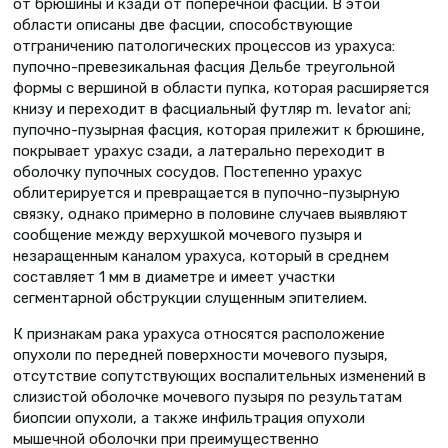
от брюшины и кзади от поперечной фасции. В этой
области описаны две фасции, способствующие
отграничению патологических процессов из урахуса:
пупочно-превезикальная фасция Дельбе треугольной
формы с вершиной в области пупка, которая расширяется
книзу и переходит в фасциальный футляр m. Ievator ani;
пупочно-пузырная фасция, которая прилежит к брюшине,
покрывает урахус сзади, а латерально переходит в
оболочку пупочных сосудов. Постепенно урахус
облитерируется и превращается в пупочно-пузырную
связку, однако примерно в половине случаев выявляют
сообщение между верхушкой мочевого пузыря и
незаращенным каналом урахуса, который в среднем
составляет 1 мм в диаметре и имеет участки
сегментарной обструкции слущенным эпителием.
К признакам рака урахуса относятся расположение
опухоли по передней поверхности мочевого пузыря,
отсутствие сопутствующих воспалительных изменений в
слизистой оболочке мочевого пузыря по результатам
биопсии опухоли, а также инфильтрация опухоли
мышечной оболочки при преимущественно