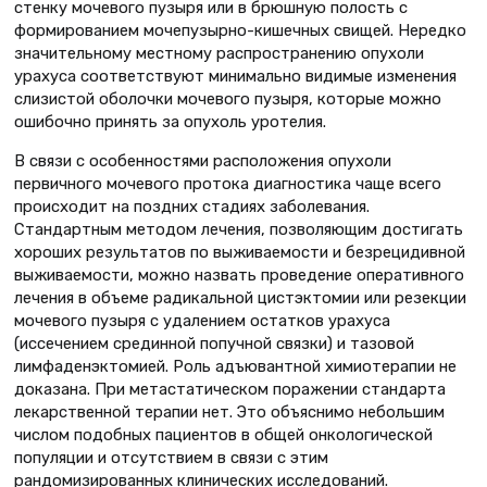
стенку мочевого пузыря или в брюшную полость с
формированием мочепузырно-кишечных свищей. Нередко
значительному местному распространению опухоли
урахуса соответствуют минимально видимые изменения
слизистой оболочки мочевого пузыря, которые можно
ошибочно принять за опухоль уротелия.
В связи с особенностями расположения опухоли
первичного мочевого протока диагностика чаще всего
происходит на поздних стадиях заболевания.
Стандартным методом лечения, позволяющим достигать
хороших результатов по выживаемости и безрецидивной
выживаемости, можно назвать проведение оперативного
лечения в объеме радикальной цистэктомии или резекции
мочевого пузыря с удалением остатков урахуса
(иссечением срединной попучной связки) и тазовой
лимфаденэктомией. Роль адъювантной химиотерапии не
доказана. При метастатическом поражении стандарта
лекарственной терапии нет. Это объяснимо небольшим
числом подобных пациентов в общей онкологической
популяции и отсутствием в связи с этим
рандомизированных клинических исследований.