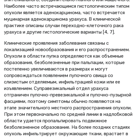
Наиболее часто встречающимся гистологическим типом
опухоли является аденокарцинома, часто встречается
муцинарная аденокарцинома урахуса. В клинической
практике описаны случаи переходно-клеточного рака
урахуса и другие гистологические варианты [4, 7].
Клинические проявления заболевания связаны с
локализацией новообразования и его распространением.
Опухоли в области пупка определяются как объемные
образования, безболезненные при пальпации, которые
постепенно увеличиваются в размерах и могут
сопровождаться появлением пупочного свища со
слизистым отделяемым, инфильтрацией кожи или ее
изъявлением. Суправезикальный отдел урахуса
отграничен пупочно-превезикальной и пупочно-пузырной
фасциями, поэтому симптомы обычно появляются на
этапе значительного местного распространения опухоли.
При этом первоначально по средней линии в надлобковой
области удается пропальпировать подвижное
безболезненное образование. На более поздних стадиях
опухоль инфильтрирует окружающие ткани, врастает в