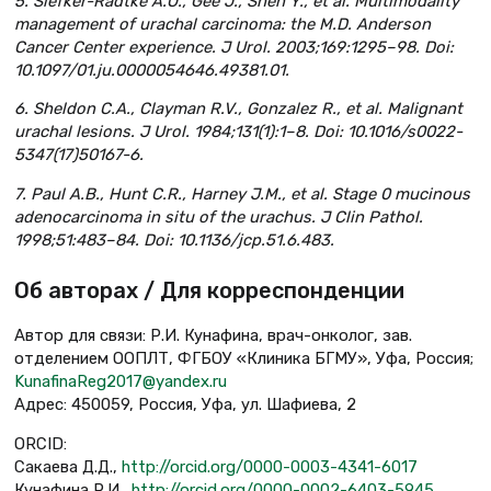
5. Siefker-Radtke A.O., Gee J., Shen Y., et al. Multimodality
management of urachal carcinoma: the M.D. Anderson
Cancer Center experience. J Urol. 2003;169:1295–98. Doi:
10.1097/01.ju.0000054646.49381.01.
6. Sheldon C.A., Clayman R.V., Gonzalez R., et al. Malignant
urachal lesions. J Urol. 1984;131(1):1–8. Doi: 10.1016/s0022-
5347(17)50167-6.
7. Paul A.B., Hunt C.R., Harney J.M., et al. Stage 0 mucinous
adenocarcinoma in situ of the urachus. J Clin Pathol.
1998;51:483–84. Doi: 10.1136/jcp.51.6.483.
Об авторах / Для корреспонденции
Автор для связи: Р.И. Кунафина, врач-онколог, зав.
отделением ООПЛТ, ФГБОУ «Клиника БГМУ», Уфа, Россия;
KunafinaReg2017@yandex.ru
Адрес: 450059, Россия, Уфа, ул. Шафиева, 2
ORCID:
Сакаева Д.Д.,
http://orcid.org/0000-0003-4341-6017
Кунафина Р.И.,
http://orcid.org/0000-0002-6403-5945