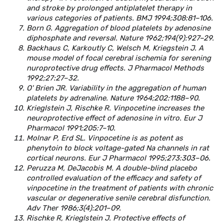
and stroke by prolonged antiplatelet therapy in
various categories of patients. BMJ 1994;308:81–106.
Born G. Aggregation of blood platelets by adenosine
diphosphate and reversal. Nature 1962;194(9):927–29.
Backhaus C, Karkoutly C, Welsch M, Kriegstein J. A
mouse model of focal cеrebral ischemia for serening
nuroprotеctive drug effects. J Pharmacol Methods
1992;27:27–32.
O' Brien JR. Variability in the aggregation of human
platelets by adrenaline. Nature 1964;202:1188–90.
Krieglstein J, Rischke R. Vinpocetine increases the
neuroprotective effect of adenosine in vitro. Eur J
Pharmacol 1991;205:7–10.
Molnar P, Erd SL. Vinpocetine is as potent as
phenytoin to block voltage-gated Na channels in rat
cortical neurons. Eur J Pharmacol 1995;273:303–06.
Peruzza M, DeJacobis M. A double-blind placebo
controlled evaluation of the efficacy and safety of
vinpocetine in the treatment of patients with chronic
vascular or degenerative senile cerebral disfunction.
Adv Ther 1986;3(4):201–09.
Rischke R, Krieglstein J. Protective effects of