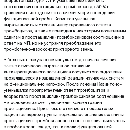
возрастанием АДФ-АТ и уменьшением величины
соотношения простациклин-тромбоксан до 50 % в
сравнении с исходным его значением при проведении
функциональной пробы. Кавинтон уменьшал
выраженность и степени инвертированного ответа
тромбоцитов, а также приводил к некоторым позитивным
сдвигам в простациклин-тромбоксановом соотношении в
ответ на МП, но не устранял преобладание его
тромбогенно-вазоконстрикторного звена.
У больных с лакунарным инсультом до начала лечения
также отмечалось выраженное снижение
антиагрегационного потенциала сосудистого эндотелия,
проявлявшееся в извращенной реакции изучаемых систем
на функциональную нагрузку. После лечения Кавинтоном
уменьшался проагрегантный ответ тромбоцитов и
возрастало простациклин-тромбоксановое соотношение
– в основном за счет увеличения концентрации
простациклина. При этом, в отличие от показателей
пациентов первой группы, нормальное значение величины
простациклин-тромбоксанового соотношения выявлялось
в пробах крови как до, так и после функциональной