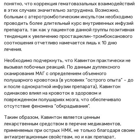
понятно, что коррекция гематовазальных взаимодействий
в этих случаях значительно затруднена. Возможно,
больным с атеротромботическим инсультом необходимо
проводить более длительный курс внутривенных инфузий
препарата, так как у пациентов данной группы позитивная
тенденция к увеличению простациклин-тромбоксанового
соотношения отчетливо намечается лишь к 10 дню
лечения.
Необходимо подчеркнуть, что Кавинтон практически не
вызывал побочных реакций. По данным дуплексного
сканирования МАГ с определением объемного
полушарного кровотока (в условиях “острого опыта” – до
и после однократной инфузии препарата), Кавинтон
одинаково влиял на кровоток в здоровом и
поврежденном полушариях мозга, что обеспечивало
отсутствие феномена “обкрадывания”.
Таким образом, Кавинтон является ценным
лекарственным средством в перечне медикаментов,
применяемых при острых НМК, не только благодаря своим
антиагрегационным свойствам, но и как препарат,