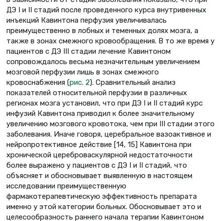
ДЭ I и II стадий после проведенного курса внутривенных
инъекций Кавинтона перфузия увеличивалась
преимущественно в лобных и теменных долях мозга, а
также в зонах смежного кровообращения. В то же время у
пациентов с ДЭ III стадии лечение Кавинтоном
сопровождалось весьма незначительным увеличением
мозговой перфузии лишь в зонах смежного
кровоснабжения (
рис. 2
). Сравнительный анализ
показателей относительной перфузии в различных
регионах мозга установил, что при ДЭ I и II стадий курс
инфузий Кавинтона приводил к более значительному
увеличению мозгового кровотока, чем при III стадии этого
заболевания. Иначе говоря, церебральное вазоактивное и
нейропротективное действие [14, 15] Кавинтона при
хронической цереброваскулярной недостаточности
более выражено у пациентов с ДЭ I и II стадий, что
объясняет и обосновывает выявленную в настоящем
исследовании преимущественную
фармакотерапевтическую эффективность препарата
именно у этой категории больных. Обосновывает это и
целесообразность раннего начала терапии Кавинтоном