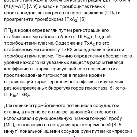
воздействии АДФ в конечной концентрации 1,2 ґ 10-6 мМ
(АДФ-АТ) [7, 9] и вазо- и тромбоцитактивных
простаноидов: антиагреганта простациклина (ПГI
) и
2
проагреганта тромбоксана (ТхА
) [3].
2
ПГI
в крови определяли путем регистрации его
2
стабильного метаболита 6-кето-ПГF
в бедной
1a
тромбоцитами плазме. Содержание ТхА
по его
2
стабильному метаболиту ТхВ2 исследовали в богатой
тромбоцитами плазме. Помимо определения абсолютного
уровня каждого из указанных веществ рассчитывался
коэффициент, характеризующий соотношение этих
простаноидов-антагонистов в плазме крови и
отражающий характер конечного эффекта изучаемых
разнонаправленных биорегуляторов гемостаза: 6-кето-
ПГF
/ТхВ
.
1α
2
Для оценки атромбогенного потенциала сосудистой
стенки, а именно ее антиагрегационной активности,
использовали функциональную “манжеточную” пробу
(МП), основанную на создании кратковременной (3–5
минут) локальной ишемии сосудов руки путем компрессии