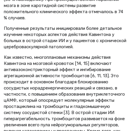
мозга в зоне каротидной системы развитие
положительного клинического эффекта отмечалось в 74
% случаев.
Полученные результаты инициировали более детальное
изучение некоторых аспектов действия Кавинтона у
больных в острой стадии ИИ и у пациентов с хронической
цереброваскулярной патологией.
Как известно, многоплановые механизмы действия
Кавинтона на мозговой кровоток [14, 15] включают
антивазоконстрикторный эффект и ингибирование
агрегационной активности тромбоцитов [6, 11, 13]. Это
происходит в основном благодаря блокированию
сосудистых норадренергических реакций и связано, в
частности, с повышением образования внутриклеточного
цАМФ, который опосредует молекулярные эффекты
простациклина на тромбоциты и гладкомышечную
систему сосудистой стенки [3]. В острой стадии ИИ
гиперагрегабельность тромбоцитов развивается на фоне
увеличения всего пула нейрогуморальных регуляторов,
включая катехоламины и простаноиды. Кроме того, как