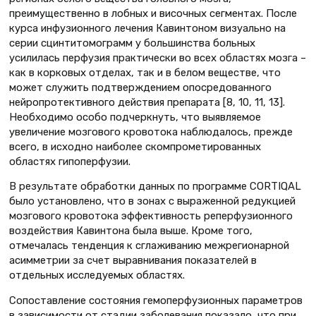
преимущественно в лобных и височных сегментах. После
курса инфузионного лечения Кавинтоном визуально на
серии сцинтитомограмм у большинства больных
усилилась перфузия практически во всех областях мозга –
как в корковых отделах, так и в белом веществе, что
может служить подтверждением опосредованного
нейропротективного действия препарата [8, 10, 11, 13].
Необходимо особо подчеркнуть, что выявляемое
увеличение мозгового кровотока наблюдалось, прежде
всего, в исходно наиболее скомпрометированных
областях гипоперфузии.
В результате обработки данных по программе CORTIQAL
было установлено, что в зонах с выраженной редукцией
мозгового кровотока эффективность реперфузионного
воздействия Кавинтона была выше. Кроме того,
отмечалась тенденция к сглаживанию межрегионарной
асимметрии за счет выравнивания показателей в
отдельных исследуемых областях.
Сопоставление состояния гемоперфузионных параметров
в зависимости от стадии заболевания показало, что при