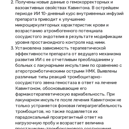
Получены новые данные о гемокорректорных и
вазоактивных свойствах Кавинтона. В острейшем
периоде ИИ 10-дневный курс внутривенных инфузий
препарата приводит к улучшению
микроциркуляторных характеристик крови и
возрастанию атромбогенного потенциала
сосудистого эндотелия в результате модификации
уровня простаноидного контроля над ними.
Установлена зависимость терапевтической
эффективности препарата от ведущего механизма
развития ИИ с ее отчетливым преобладанием у
больных с лакунарными инсультами по сравнению с
атеротромботическими острыми НМК. Выявлены
различные типы реакций тромбоцитарно-
сосудистого звена гемостаза в ответ на лечение
Кавинтоном, обосновывающие его
фармакотерапевтическую вариабельность. При
лакунарном инсульте после лечения Кавинтоном не
только устраняется фоновая гиперагрегабельность
тромбоцитов, но также подавляется их
парадоксальный проагрегантный ответ на
нагрузочную пробу и возрастает величина
простациклин-тромбоксанового соотношения