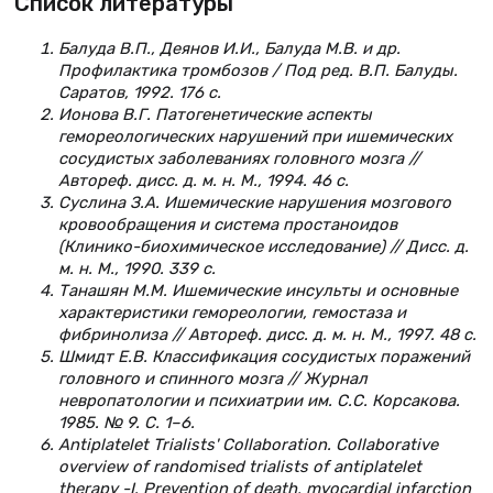
Список литературы
Балуда В.П., Деянов И.И., Балуда М.В. и др.
Профилактика тромбозов / Под ред. В.П. Балуды.
Саратов, 1992. 176 с.
Ионова В.Г. Патогенетические аспекты
гемореологических нарушений при ишемических
сосудистых заболеваниях головного мозга //
Автореф. дисс. д. м. н. М., 1994. 46 с.
Суслина З.А. Ишемические нарушения мозгового
кровообращения и система простаноидов
(Клинико-биохимическое исследование) // Дисс. д.
м. н. М., 1990. 339 с.
Танашян М.М. Ишемические инсульты и основные
характеристики гемореологии, гемостаза и
фибринолиза // Автореф. дисс. д. м. н. М., 1997. 48 с.
Шмидт Е.В. Классификация сосудистых поражений
головного и спинного мозга // Журнал
невропатологии и психиатрии им. С.С. Корсакова.
1985. № 9. С. 1–6.
Antiplatelet Trialists' Collaboration. Collaborative
overview of randomised trialists of antiplatelet
therapy -I. Prevention of death, myocardial infarction