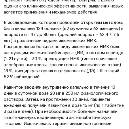
препарат Кавинтон (Гедеон Рихтер, Венгрия) с целью
оценки его клинической эффективности, выявления новых
аспектов применения и механизмов действия.
В исследование, которое проводили открытым методом,
были включены 124 больных (62 мужчины и 62 женщины) в
возрасте от 47 до 80 лет (средний возраст – 62,4 ± 7,6
лет) с различными видами ишемических НМК.
Распределение больных по виду ишемических НМК было
следующим: ишемический инсульт (ИИ) в остром периоде
(1–21 сутки) – 30 %, преходящие НМК (гипертонические
церебральные кризы, транзиторные ишемические атаки) –
18 %, дисциркуляторная энцефалопатия (ДЭ) I–III стадий –
52 % наблюдений.
Кавинтон вводили внутривенно капельно в течение 10
дней в суточной дозе 20 мг в 250 мл физиологического
раствора. Затем, на протяжении 30 дней, пациенты
ежедневно получали Кавинтон в дозе 15 мг (по 1 таблетке
3 раза в день). При необходимости больным назначали
гипотензивную, кардиальную и антидиабетическую
терапию. Исключалась терапия иными ноотропными,