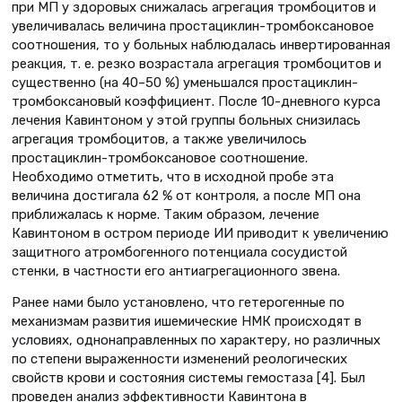
при МП у здоровых снижалась агрегация тромбоцитов и
увеличивалась величина простациклин-тромбоксановое
соотношения, то у больных наблюдалась инвертированная
реакция, т. е. резко возрастала агрегация тромбоцитов и
существенно (на 40–50 %) уменьшался простациклин-
тромбоксановый коэффициент. После 10-дневного курса
лечения Кавинтоном у этой группы больных снизилась
агрегация тромбоцитов, а также увеличилось
простациклин-тромбоксановое соотношение.
Необходимо отметить, что в исходной пробе эта
величина достигала 62 % от контроля, а после МП она
приближалась к норме. Таким образом, лечение
Кавинтоном в остром периоде ИИ приводит к увеличению
защитного атромбогенного потенциала сосудистой
стенки, в частности его антиагрегационного звена.
Ранее нами было установлено, что гетерогенные по
механизмам развития ишемические НМК происходят в
условиях, однонаправленных по характеру, но различных
по степени выраженности изменений реологических
свойств крови и состояния системы гемостаза [4]. Был
проведен анализ эффективности Кавинтона в