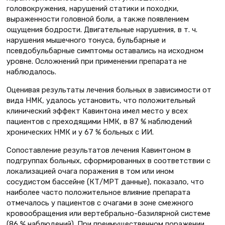
головокружения, нарушений статики и походки,
выраженности головной боли, а также появлением
ощущения бодрости. Двигательные нарушения, в т. ч.
нарушения мышечного тонуса, бульбарные и
псевдобульбарные симптомы оставались на исходном
уровне. Осложнений при применении препарата не
наблюдалось.
Оценивая результаты лечения больных в зависимости от
вида НМК, удалось установить, что положительный
клинический эффект Кавинтона имел место у всех
пациентов с преходящими НМК, в 87 % наблюдений
хронических НМК и у 67 % больных с ИИ.
Сопоставление результатов лечения Кавинтоном в
подгруппах больных, сформированных в соответствии с
локализацией очага поражения в том или ином
сосудистом бассейне (КТ/МРТ данные), показало, что
наиболее часто положительное влияние препарата
отмечалось у пациентов с очагами в зоне смежного
кровообращения или вертебрально-базилярной системе
(86 % наблюдений). При преимущественном поражении