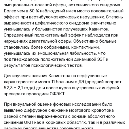
эмоционально-волевой сферы, астенического синдрома.
Более чем в 50 % наблюдений имел место положительный
эффект при вестибуломозжечковых нарушениях. Степень
выраженности цефалгического синдрома значительно
уменьшалась у большинства получавших Кавинтон.
Определенный положительный эффект наблюдался при
нарушениях двигательной сферы. Объективно больные
становились более собранными, контактными,
уменьшалась их эмоциональная лабильность, что
подтверждалось положительной динамикой ЭЭГ и
результатов психологических тестов.
Для изучения влияния Кавинтона на перфузионные
характеристики мозга 11 больным с ДЭ (средний возраст
52,3 ± 2,1 года) до и после курса внутривенных инфузий
препарата проводили ОФЭКТ.
При визуальной оценке фоновых исследований было
выявлено диффузное снижение мозгового кровотока
разной степени выраженности с зонами абсолютного
снижения ОКП как в корковых областях, так и в различных
регионах белого вещества головного мозга,