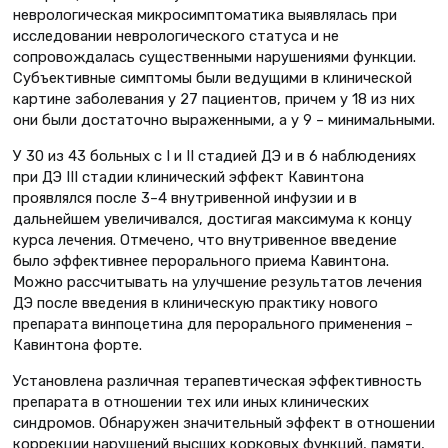
неврологическая микросимптоматика выявлялась при
исследовании неврологического статуса и не
сопровождалась существенными нарушениями функции.
Субъективные симптомы были ведущими в клинической
картине заболевания у 27 пациентов, причем у 18 из них
они были достаточно выраженными, а у 9 – минимальными.
У 30 из 43 больных с I и II стадией ДЭ и в 6 наблюдениях
при ДЭ III стадии клинический эффект Кавинтона
проявлялся после 3–4 внутривенной инфузии и в
дальнейшем увеличивался, достигая максимума к концу
курса лечения. Отмечено, что внутривенное введение
было эффективнее перорального приема Кавинтона.
Можно рассчитывать на улучшение результатов лечения
ДЭ после введения в клиническую практику нового
препарата винпоцетина для перорального применения –
Кавинтона форте.
Установлена различная терапевтическая эффективность
препарата в отношении тех или иных клинических
синдромов. Обнаружен значительный эффект в отношении
коррекции нарушений высших корковых функций, памяти,