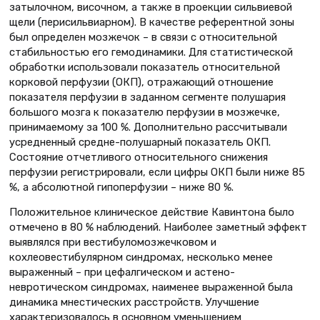
затылочном, височном, а также в проекции сильвиевой
щели (перисильвиарном). В качестве референтной зоны
был определен мозжечок – в связи с относительной
стабильностью его гемодинамики. Для статистической
обработки использовали показатель относительной
корковой перфузии (ОКП), отражающий отношение
показателя перфузии в заданном сегменте полушария
большого мозга к показателю перфузии в мозжечке,
принимаемому за 100 %. Дополнительно рассчитывали
усредненный средне-полушарный показатель ОКП.
Состояние отчетливого относительного снижения
перфузии регистрировали, если цифры ОКП были ниже 85
%, а абсолютной гипоперфузии – ниже 80 %.
Положительное клиническое действие Кавинтона было
отмечено в 80 % наблюдений. Наиболее заметный эффект
выявлялся при вестибуломозжечковом и
кохлеовестибулярном синдромах, несколько менее
выраженный – при цефалгическом и астено-
невротическом синдромах, наименее выраженной была
динамика мнестических расстройств. Улучшение
характеризовалось в основном уменьшением