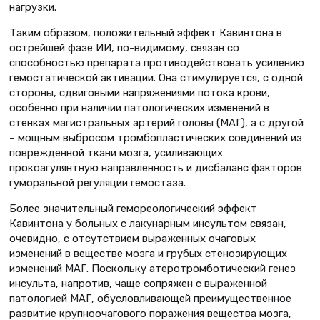
нагрузки.
Таким образом, положительный эффект Кавинтона в
острейшей фазе ИИ, по-видимому, связан со
способностью препарата противодействовать усилению
гемостатической активации. Она стимулируется, с одной
стороны, сдвиговыми напряжениями потока крови,
особенно при наличии патологических изменений в
стенках магистральных артерий головы (МАГ), а с другой
– мощным выбросом тромбопластических соединений из
поврежденной ткани мозга, усиливающих
прокоагулянтную направленность и дисбаланс факторов
гуморальной регуляции гемостаза.
Более значительный гемореологический эффект
Кавинтона у больных с лакунарным инсультом связан,
очевидно, с отсутствием выраженных очаговых
изменений в веществе мозга и грубых стенозирующих
изменений МАГ. Поскольку атеротромботический генез
инсульта, напротив, чаще сопряжен с выраженной
патологией МАГ, обусловливающей преимущественное
развитие крупноочагового поражения вещества мозга,