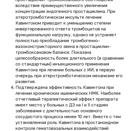
вследствие преимущественного увеличения
концентрации эндогенного простациклина. При
атеротромботическом инсульте лечение
Кавинтоном приводит к уменьшению степени
инвертированного ответа тромбоцитов на
функциональную нагрузку, однако не устраняет
полностью преобладание тромбогенно-
вазоконстрикторного звена в простациклин-
тромбоксановом балансе. Показана
целесообразность более длительного (в сравнении
со стандартным) инъекционного применения
Кавинтона при лечении больных с ИИ, в первую
очередь при атеротромботическом механизме его
развития.
Подтверждена эффективность Кавинтона при
лечении хронических ишемических НМК. Наиболее
отчетливый терапевтический эффект препарата
имеет место у больных с ДЭ на I и II стадиях
заболевания с длительностью основного
сосудистого процесса менее 10 лет. Вместе с тем
установленная роль Кавинтона в простаноидном
контроле гематовазальных взаимодействий