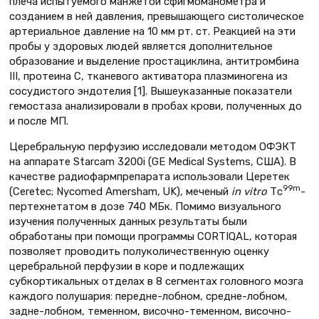
плеча испытуемого манжетой сфигмоманометра и
созданием в ней давления, превышающего систолическое
артериальное давление на 10 мм рт. ст. Реакцией на эти
пробы у здоровых людей является дополнительное
образование и выделение простациклина, антитромбина
III, протеина С, тканевого активатора плазминогена из
сосудистого эндотелия [1]. Вышеуказанные показатели
гемостаза анализировали в пробах крови, полученных до
и после МП.
Церебральную перфузию исследовали методом ОФЭКТ
на аппарате Starcam 3200i (GE Medical Systems, США). В
качестве радиофармпрепарата использовали Церетек
99m
(Ceretec; Nycomed Amersham, UK), меченый
in vitro
Tс
-
пертехнетатом в дозе 740 МБк. Помимо визуального
изучения полученных данных результаты были
обработаны при помощи программы CORTIQAL, которая
позволяет проводить полуколичественную оценку
церебральной перфузии в коре и подлежащих
субкортикальных отделах в 8 сегментах головного мозга
каждого полушария: передне-лобном, средне-лобном,
задне-лобном, теменном, височно-теменном, височно-