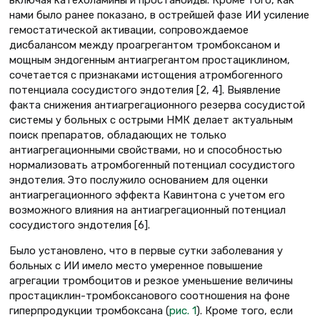
нами было ранее показано, в острейшей фазе ИИ усиление
гемостатической активации, сопровождаемое
дисбалансом между проагрегантом тромбоксаном и
мощным эндогенным антиагрегантом простациклином,
сочетается с признаками истощения атромбогенного
потенциала сосудистого эндотелия [2, 4]. Выявление
факта снижения антиагрегационного резерва сосудистой
системы у больных с острыми НМК делает актуальным
поиск препаратов, обладающих не только
антиагрегационными свойствами, но и способностью
нормализовать атромбогенный потенциал сосудистого
эндотелия. Это послужило основанием для оценки
антиагрегационного эффекта Кавинтона с учетом его
возможного влияния на антиагрегационный потенциал
сосудистого эндотелия [6].
Было установлено, что в первые сутки заболевания у
больных с ИИ имело место умеренное повышение
агрегации тромбоцитов и резкое уменьшение величины
простациклин-тромбоксанового соотношения на фоне
гиперпродукции тромбоксана (
рис. 1
). Кроме того, если