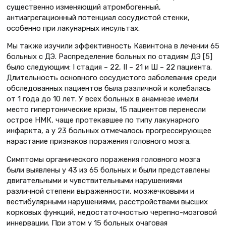
существенно изменяющий атромбогенный,
антиагрегационный потенциал сосудистой стенки,
особенно при лакунарных инсультах.
Мы также изучили эффективность Кавинтона в лечении 65
больных с ДЭ. Распределение больных по стадиям ДЭ [5]
было следующим: I стадия – 22, II – 21 и Ш – 22 пациента.
Длительность основного сосудистого заболевания среди
обследованных пациентов была различной и колебалась
от 1 года до 10 лет. У всех больных в анамнезе имели
место гипертонические кризы, 15 пациентов перенесли
острое НМК, чаще протекавшее по типу лакунарного
инфаркта, а у 23 больных отмечалось прогрессирующее
нарастание признаков поражения головного мозга.
Симптомы органического поражения головного мозга
были выявлены у 43 из 65 больных и были представлены
двигательными и чувствительными нарушениями
различной степени выраженности, мозжечковыми и
вестибулярными нарушениями, расстройствами высших
корковых функций, недостаточностью черепно-мозговой
иннервации. При этом у 15 больных очаговая