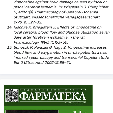
vinpocetine against brain damage caused by focal or
global cerebral ischemia. In: Krieglstein J, Oberpichler
H, editor(s). Pharmacology of Cerebral Ischemia.
Stuttgart: Wissenschaftliche Veriagsgesellschaft
1990, р. 527–32.
Rischke R, Krieglstein J. Effects of vinpocetine on
local cerebral blood flow and glucose utilization seven
days after forebrain ischaemia in the rat.
Pharmacology 1990;41:153–60.
Bonoczk P, Panczel G, Nagy Z. Vinpocetine increases
blood flow and oxygenation in stroke patients: a near
infarred spectroscopy and transcranial Doppler study.
Eur J Ultrasound 2002;15:85–91.