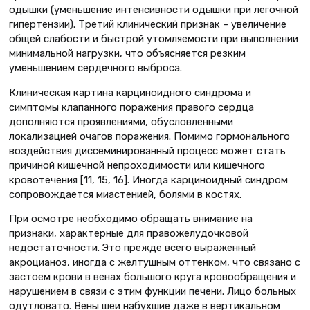
одышки (уменьшение интенсивности одышки при легочной
гипертензии). Третий клинический признак – увеличение
общей слабости и быстрой утомляемости при выполнении
минимальной нагрузки, что объясняется резким
уменьшением сердечного выброса.
Клиническая картина карциноидного синдрома и
симптомы клапанного поражения правого сердца
дополняются проявлениями, обусловленными
локализацией очагов поражения. Помимо гормонального
воздействия диссеминированный процесс может стать
причиной кишечной непроходимости или кишечного
кровотечения [11, 15, 16]. Иногда карциноидный синдром
сопровождается миастенией, болями в костях.
При осмотре необходимо обращать внимание на
признаки, характерные для правожелудочковой
недостаточности. Это прежде всего выраженный
акроцианоз, иногда с желтушным оттенком, что связано с
застоем крови в венах большого круга кровообращения и
нарушением в связи с этим функции печени. Лицо больных
одутловато. Вены шеи набухшие даже в вертикальном