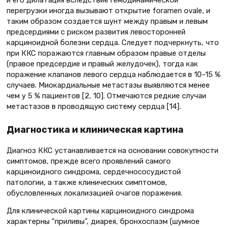
и его дилатация вследствие гемодинамической
перегрузки иногда вызывают открытие foramen ovale, и
таким образом создается шунт между правым и левым
предсердиями с риском развития левосторонней
карциноидной болезни сердца. Следует подчеркнуть, что
при ККС поражаются главным образом правые отделы
(правое предсердие и правый желудочек), тогда как
поражение клапанов левого сердца наблюдается в 10–15 %
случаев. Миокардиальные метастазы выявляются менее
чем у 5 % пациентов [2, 10]. Отмечаются редкие случаи
метастазов в проводящую систему сердца [14].
Диагностика и клиническая картина
Диагноз ККС устанавливается на основании совокупности
симптомов, прежде всего проявлений самого
карциноидного синдрома, сердечнососудистой
патологии, а также клинических симптомов,
обусловленных локализацией очагов поражения.
Для клинической картины карциноидного синдрома
характерны “приливы”, диарея, бронхоспазм (шумное