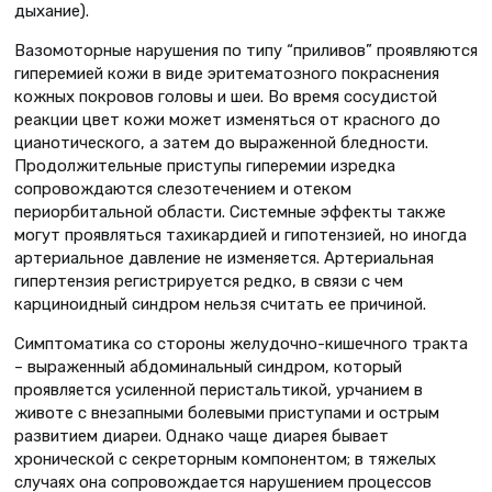
дыхание).
Вазомоторные нарушения по типу “приливов” проявляются
гиперемией кожи в виде эритематозного покраснения
кожных покровов головы и шеи. Во время сосудистой
реакции цвет кожи может изменяться от красного до
цианотического, а затем до выраженной бледности.
Продолжительные приступы гиперемии изредка
сопровождаются слезотечением и отеком
периорбитальной области. Системные эффекты также
могут проявляться тахикардией и гипотензией, но иногда
артериальное давление не изменяется. Артериальная
гипертензия регистрируется редко, в связи с чем
карциноидный синдром нельзя считать ее причиной.
Симптоматика со стороны желудочно-кишечного тракта
– выраженный абдоминальный синдром, который
проявляется усиленной перистальтикой, урчанием в
животе с внезапными болевыми приступами и острым
развитием диареи. Однако чаще диарея бывает
хронической с секреторным компонентом; в тяжелых
случаях она сопровождается нарушением процессов