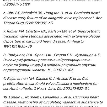
J 2006;1–6:1129.
6. Ohri SK, Schofield JB, Hodgson H, et al. Carcinoid heart
disease: early failure of an allograft valve replacement. Ann
Thorac Surg 1994; 58:1161–63.
7. Ridker PM, Chertow GM, Karlson EW, et al. Bioprosthetic
tricuspid valve stenosis associated with extensive plaque
deposition in carcinoid heart disease. Am
Heart
J
1991;121:1835–38.
8. Горбунова В.А., Орел Н.Ф., Егоров Г.Н., Кузьминов А.Е.
Высокодифференцированные нейроэндокринные
опухоли (карциноиды) и нейроэндокринные опухоли
поджелудочной железы. М
., 2007. C. 103.
9. Rajamannan NM, Caplice N, Anthikad F, et al. Cell
proliferation in carcinoid valve disease: a mechanism for
serotonin effects. J Heart Valve Dis 2001;10:827–31.
10. Lundin L, Norheim I, Landelius J, et al. Carcinoid heart
disease: relationship of circulating vasoactive substance to