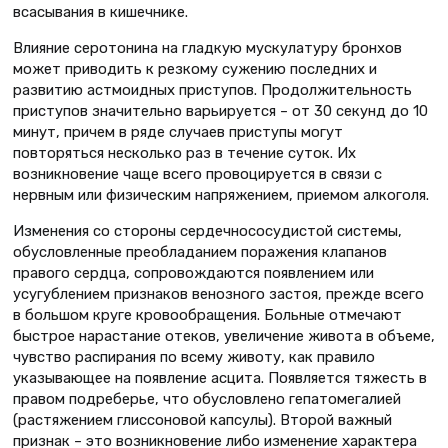
всасывания в кишечнике.
Влияние серотонина на гладкую мускулатуру бронхов
может приводить к резкому сужению последних и
развитию астмоидных приступов. Продолжительность
приступов значительно варьируется – от 30 секунд до 10
минут, причем в ряде случаев приступы могут
повторяться несколько раз в течение суток. Их
возникновение чаще всего провоцируется в связи с
нервным или физическим напряжением, приемом алкоголя.
Изменения со стороны сердечнососудистой системы,
обусловленные преобладанием поражения клапанов
правого сердца, сопровождаются появлением или
усугублением признаков венозного застоя, прежде всего
в большом круге кровообращения. Больные отмечают
быстрое нарастание отеков, увеличение живота в объеме,
чувство распирания по всему животу, как правило
указывающее на появление асцита. Появляется тяжесть в
правом подреберье, что обусловлено гепатомегалией
(растяжением глиссоновой капсулы). Второй важный
признак – это возникновение либо изменение характера