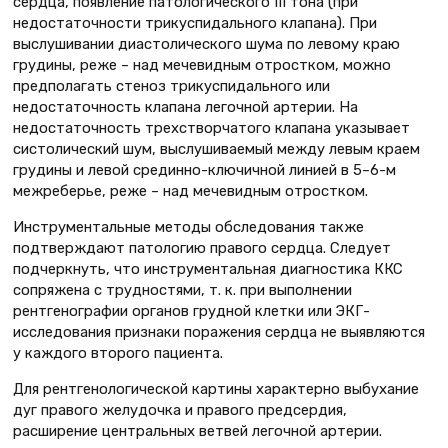
сердца, появление патологического III тона (при
недостаточности трикуспидального клапана). При
выслушивании диастолического шума по левому краю
грудины, реже – над мечевидным отростком, можно
предполагать стеноз трикуспидального или
недостаточность клапана легочной артерии. На
недостаточность трехстворчатого клапана указывает
систолический шум, выслушиваемый между левым краем
грудины и левой срединно-ключичной линией в 5–6-м
межреберье, реже – над мечевидным отростком.
Инструментальные методы обследования также
подтверждают патологию правого сердца. Следует
подчеркнуть, что инструментальная диагностика ККС
сопряжена с трудностями, т. к. при выполнении
рентгенографии органов грудной клетки или ЭКГ-
исследования признаки поражения сердца не выявляются
у каждого второго пациента.
Для рентгенологической картины характерно выбухание
дуг правого желудочка и правого предсердия,
расширение центральных ветвей легочной артерии.