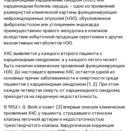
Карциноидный кардиальный синдром (ККС), или
карциноидная болезнь сердца, – одно из проявлений
развернутой клинической картины функционирующих
нейроэндокринных опухолей (НЭО), обусловленное
фиброэластозом или утолщением эндокарда
преимущественно правого желудочка и клапанов
вследствие избыточной продукции серотонина и других
вазоактивных метаболитов НЭО.
ККС выявляется у каждого второго пациента с
карциноидным синдромом, а у каждого пятого может
быть началом клинических проявлений функционирующих
НЭО. До настоящего времени ККС остается одной из
основных причин заболеваемости и смертности среди
пациентов с карциноидным синдромом [1, 2]. При этом
каждая четвертая смерть от карциноидного синдрома
приходится на сердечную недостаточность.
В 1952 г. G. Biork и соавт. [3] впервые описали клинические
проявления ККС у пациента, страдавшего стенозом
клапана легочной артерии и недостаточностью
трехстворчатого клапана. Хирургическая коррекция