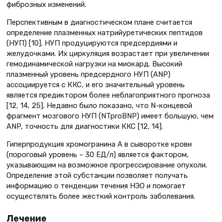
фиброзных изменений.
Перспективным в диагностическом плане считается
определение плазменных натрийуретических пептидов
(НУП) [10]. НУП продуцируются предсердиями и
желудочками. Их циркуляция возрастает при увеличении
гемодинамической нагрузки на миокард. Высокий
плазменный уровень предсердного НУП (ANP)
ассоциируется с ККС, и его значительный уровень
является предиктором более неблагоприятного прогноза
[12, 14, 25]. Недавно было показано, что N-концевой
фрагмент мозгового НУП (NTproBNP) имеет большую, чем
ANP, точность для диагностики ККС [12, 14].
Гиперпродукция хромогранина А в сыворотке крови
(пороговый уровень – 30 ЕД/л) является фактором,
указывающим на возможное прогрессирование опухоли.
Определение этой субстанции позволяет получать
информацию о тенденции течения НЭО и помогает
осуществлять более жесткий контроль заболевания.
Лечение