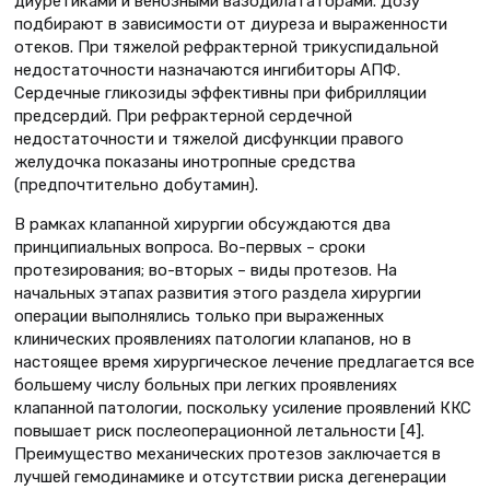
диуретиками и венозными вазодилататорами. Дозу
подбирают в зависимости от диуреза и выраженности
отеков. При тяжелой рефрактерной трикуспидальной
недостаточности назначаются ингибиторы АПФ.
Сердечные гликозиды эффективны при фибрилляции
предсердий. При рефрактерной сердечной
недостаточности и тяжелой дисфункции правого
желудочка показаны инотропные средства
(предпочтительно добутамин).
В рамках клапанной хирургии обсуждаются два
принципиальных вопроса. Во-первых – сроки
протезирования; во-вторых – виды протезов. На
начальных этапах развития этого раздела хирургии
операции выполнялись только при выраженных
клинических проявлениях патологии клапанов, но в
настоящее время хирургическое лечение предлагается все
большему числу больных при легких проявлениях
клапанной патологии, поскольку усиление проявлений ККС
повышает риск послеоперационной летальности [4].
Преимущество механических протезов заключается в
лучшей гемодинамике и отсутствии риска дегенерации