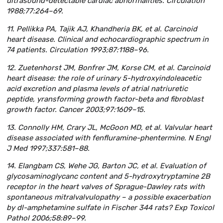
ultrasound-detectable cardiac abnormalities. Circulation
1988;77:264–69.
11. Pellikka PA, Tajik AJ, Khandheria BK, et al. Carcinoid
heart disease. Clinical and echocardiographic spectrum in
74 patients. Circulation 1993;87:1188–96.
12. Zuetenhorst JM, Bonfrer JM, Korse CM, et al. Carcinoid
heart disease: the role of urinary 5-hydroxyindoleacetic
acid excretion and plasma levels of atrial natriuretic
peptide, yransforming growth factor-beta and fibroblast
growth factor. Cancer 2003;97:1609–15.
13. Connolly HM, Crary JL, McGoon MD, et al. Valvular heart
disease associated with fenfluramine-phentermine. N Engl
J Med 1997;337:581–88.
14. Elangbam CS, Wehe JG, Barton JC, et al. Evaluation of
glycosaminoglycanc content and 5-hydroxytryptamine 2B
receptor in the heart valves of Sprague-Dawley rats with
spontaneous mitralvalvulopathy – a possible exacerbation
by dl-amphetamine sulfate in Fischer 344 rats? Exp Toxicol
Pathol 2006;58:89–99.