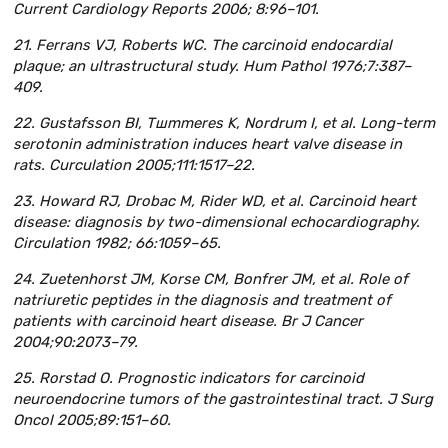
Current Cardiology Reports 2006; 8:96–101.
21. Ferrans VJ, Roberts WC. The carcinoid endocardial
plaque; an ultrastructural study. Hum Pathol 1976;7:387–
409.
22. Gustafsson BI, T
ш
mmer
е
s K, Nordrum I, et al. Long-term
serotonin administration induces heart valve disease in
rats. Curculation 2005;111:1517–22.
23. Howard RJ, Drobac M, Rider WD, et al. Carcinoid heart
disease: diagnosis by two-dimensional echocardiography.
Circulation 1982; 66:1059–65.
24. Zuetenhorst JM, Korse CM, Bonfrer JM, et al. Role of
natriuretic peptides in the diagnosis and treatment of
patients with carcinoid heart disease. Br J Cancer
2004;90:2073–79.
25. Rorstad O. Prognostic indicators for carcinoid
neuroendocrine tumors of the gastrointestinal tract. J Surg
Oncol 2005;89:151–60.