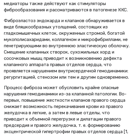
медиаторы также действуют как стимуляторы
фиброобразования и рассматриваются в патогенезе ККС.
Фиброэластоз эндокарда и клапанов обнаруживается в
виде бляшкообразных утолщений, состоящих из
гладкомышечных клеток, окруженных стромой, богатой
мукополисахаридами, коллагеном и микрофибриллами, не
пенетрирующими во внутреннюю эластическую оболочку.
Смещение клапанных створок, сухожильных хорд и
сосочковых мышц приводит к возникновению дефекта
клапанного аппарата правых отделов сердца, что
проявляется нарушением внутрисердечной гемодинамики:
регургитацией, стенозом или тем и другим одновременно.
Процесс фиброза может обусловить крайне опасные
нарушения гемодинамики из-за клапанной патологии. Во-
первых, повышение жесткости клапанов правого сердца
снижает возможность перекачивания крови из правого
желудочка в легкие, а затем в левые отделы, что
приводит к объемной перегрузке и дилатации правого
предсердия и правого желудочка, т. е. формированию
эксцентрической гипертрофии правых отделов сердца [1,