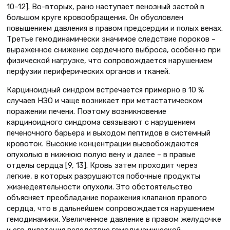
10–12]. Во-вторых, рано наступает венозный застой в
большом круге кровообращения. Он обусловлен
повышением давления в правом предсердии и полых венах.
Третье гемодинамически значимое следствие пороков –
выраженное снижение сердечного выброса, особенно при
физической нагрузке, что сопровождается нарушением
перфузии периферических органов и тканей.
Карциноидный синдром встречается примерно в 10 %
случаев НЭО и чаще возникает при метастатическом
поражении печени. Поэтому возникновение
карциноидного синдрома связывают с нарушением
печеночного барьера и выходом пептидов в системный
кровоток. Высокие концентрации высвобождаются
опухолью в нижнюю полую вену и далее – в правые
отделы сердца [9, 13]. Кровь затем проходит через
легкие, в которых разрушаются побочные продукты
жизнедеятельности опухоли. Это обстоятельство
объясняет преобладание поражения клапанов правого
сердца, что в дальнейшем сопровождается нарушением
гемодинамики. Увеличенное давление в правом желудочке