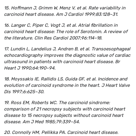
15. Hoffmann J, Grimm W, Menz V, et al. Rate variability in
carcinoid heart disease. Am J Cardiol 1999;83:128–31.
16. Langer C, Piper C, Vogt J, et al. Atrial fibrillation in
carcinoid heart disease: The role of Serotonin. A review of
the literature. Clin Res Cardiol 2007;96:114–18.
17. Lundin L, Landelius J, Andren B, et al. Transoesophageal
echocardiography improves the diagnostic value of cardiac
ultrasound in patients with carcinoid heart disease. Br
Heart J 1990;64:190–94.
18. Moyssakis IE, Rallidis LS, Guida GF, et al. Incidence and
evolution of carcinoid syndrome in the heart. J Heart Valve
Dis 1997;6:625–30.
19. Ross EM, Roberts WC. The carcinoid sindrome:
comparison of 21 necropsy subjects with carcinoid heart
disease to 15 necropsy subjects without carcinoid heart
disease. Am J Med 1985;79:339–54.
20. Connolly HM, Pellikka PA. Carcinoid heart disease.