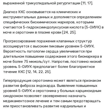
выраженной трикуспидальной регургитации [11, 17].
Диагноз ККС основывается на клинических и
инструментальных данных и дополняется определением
специфических биохимических маркеров, которыми
считаются 5-гидроксииндолуксусная кислота (5-ОИУК) в
моче и серотонин в плазме крови [24, 25].
Прогрессирование поражения клапанных структур
ассоциируется с высоким пиковым уровнем 5-ОИУК.
Вероятность патологии сердца увеличивается при
длительном повышении содержания этого биомаркера в
моче более 75 мкмоль/сут. Напротив, постоянно низкий
уровень 5-ОИУК предполагает более благоприятное
течение ККС [12, 14, 22, 25].
Гиперпродукция серотонина может являться признаком
развития фиброза эндокарда. Выявление повышенных
уровней 5-ОИУК и серотонина у больных карциноидным
синдромом позволяет своевременно назначать
медикаментозное лечение и тем самым предотвращать
или приостановливать развитие кардиальных и