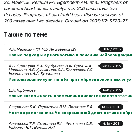
26. Moler JE, Pellikka PA, Bgernheim AM, et al. Prognosis of
carcinoid heart disease analysis of 200 cases over two
decades. Prognosis of carcinoid heart disease analysis of
200 cases over two decades.
Circulation 2005;112: 3320–27.
Также по теме
А.А. Маркович (1), М.Б. Анциферов (2)
№17 / 2015
Новые подходы к диагностике и лечению нейроэндокри
А.С. Одинцова, В.А. Горбунова, Н.Ф. Орел, А.А.
№17 / 2016
Маркович, А.Е. Кузьминов, С.А. Полозкова, Г.С.
Емельянова, А.А. Кузнецова
Использование сунитиниба при нейроэндокринных опухо
В.А. Горбунова
№8 / 2016
Новые возможности применения аналогов соматостатин
Дзеранова Л.К., Парамонов В.М., Пигарова Е.А.
№15 / 2010
Место хромогранина А в современной диагностике ней
Алексеева Т.Р., Смирнова Е.А., Чистякова О.В.,
№16 / 2011
Райхлин Н.Т., Волова Н.Л.