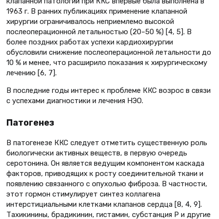
клапанной патологии при ККС впервые была выполнена в
1963 г. В ранних публикациях применение клапанной
хирургии ограничивалось неприемлемо высокой
послеоперационной летальностью (20–50 %) [4, 5]. В
более поздних работах успехи кардиохирургии
обусловили снижение послеоперационной летальности до
10 % и менее, что расширило показания к хирургическому
лечению [6, 7].
В последние годы интерес к проблеме ККС возрос в связи
с успехами диагностики и лечения НЭО.
Патогенез
В патогенезе ККС следует отметить существенную роль
биологически активных веществ, в первую очередь
серотонина. Он является ведущим компонентом каскада
факторов, приводящих к росту соединительной ткани и
появлению связанного с опухолью фиброза. В частности,
этот гормон стимулирует синтез коллагена
интерстициальными клетками клапанов сердца [8, 4, 9].
Тахикинины, брадикинин, гистамин, субстанция Р и другие