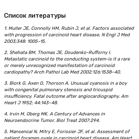
Список литературы
1. Muller JE, Connolly HM, Rubin J, et al. Factors associated
with progression of carcinoid heart disease. N Engl J Med
2003;348: 1005–15.
2. Shehata BM, Thomas JE, Doudenko-Rufforny I.
Metastatic carcinoid to the conducting system-is it a rare
or merely unrecognized manifestation of carcinoid
cardiopathy? Arch Pathol Lab Med 2002;126:1538–40.
3. Biork G, Axen O, Thorson A. Unusual cyanosis in a boy
with congenital pulmonary stenosis and tricuspid
insufficiency. Fatal outcome after angiocardiography. Am
Heart J 1952; 44:143–48.
4. Irvin M, Oberg MK. A Century of Advances in
Neuroendocrine Tumor. Biol Treat 2007:294.
5. Mansencal N, Mitry E, Forissier JF, et al. Assessment of
patient foramen ovale in carcinoid heart disease. Am Heart