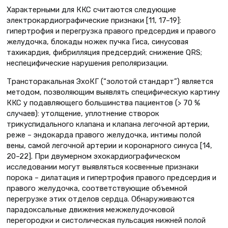
Характерными для ККС считаются следующие
электрокардиографические признаки [11, 17–19]:
гипертрофия и перегрузка правого предсердия и правого
желудочка, блокады ножек пучка Гиса, синусовая
тахикардия, фибрилляция предсердий; снижение QRS;
неспецифические нарушения реполяризации.
Трансторакальная ЭхоКГ (“золотой стандарт”) является
методом, позволяющим выявлять специфическую картину
ККС у подавляющего большинства пациентов (> 70 %
случаев): утолщение, уплотнение створок
трикуспидального клапана и клапана легочной артерии,
реже – эндокарда правого желудочка, интимы полой
вены, самой легочной артерии и коронарного синуса [14,
20–22]. При двумерном эхокардиографическом
исследовании могут выявляться косвенные признаки
порока – дилатация и гипертрофия правого предсердия и
правого желудочка, соответствующие объемной
перегрузке этих отделов сердца. Обнаруживаются
парадоксальные движения межжелудочковой
перегородки и систолическая пульсация нижней полой