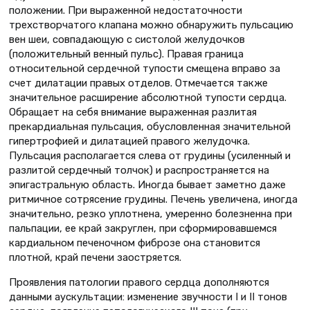
положении. При выраженной недостаточности
трехстворчатого клапана можно обнаружить пульсацию
вен шеи, совпадающую с систолой желудочков
(положительный венный пульс). Правая граница
относительной сердечной тупости смещена вправо за
счет дилатации правых отделов. Отмечается также
значительное расширение абсолютной тупости сердца.
Обращает на себя внимание выраженная разлитая
прекардиальная пульсация, обусловленная значительной
гипертрофией и дилатацией правого желудочка.
Пульсация располагается слева от грудины (усиленный и
разлитой сердечный толчок) и распространяется на
эпигастральную область. Иногда бывает заметно даже
ритмичное сотрясение грудины. Печень увеличена, иногда
значительно, резко уплотнена, умеренно болезненна при
пальпации, ее край закруглен, при сформировавшемся
кардиальном печеночном фиброзе она становится
плотной, край печени заостряется.
Проявления патологии правого сердца дополняются
данными аускультации: изменение звучности I и II тонов