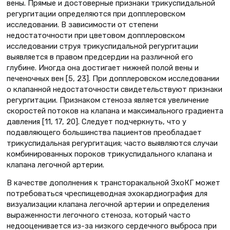
вены. Прямые и достоверные признаки трикуспидальной
регургитации определяются при допплеровском
исследовании. В зависимости от степени
недостаточности при цветовом допплеровском
исследовании струя трикуспидальной регургитации
выявляется в правом предсердии на различной его
глубине. Иногда она достигает нижней полой вены и
печеночных вен [5, 23]. При допплеровском исследовании
о клапанной недостаточности свидетельствуют признаки
регургитации. Признаком стеноза является увеличение
скоростей потоков на клапана и максимального градиента
давления [11, 17, 20]. Следует подчеркнуть, что у
подавляющего большинства пациентов преобладает
трикуспидальная регургитация; часто выявляются случаи
комбинированных пороков трикуспидального клапана и
клапана легочной артерии.
В качестве дополнения к трансторакальной ЭхоКГ может
потребоваться чреспищеводная эхокардиография для
визуализации клапана легочной артерии и определения
выраженности легочного стеноза, который часто
недооценивается из-за низкого сердечного выброса при