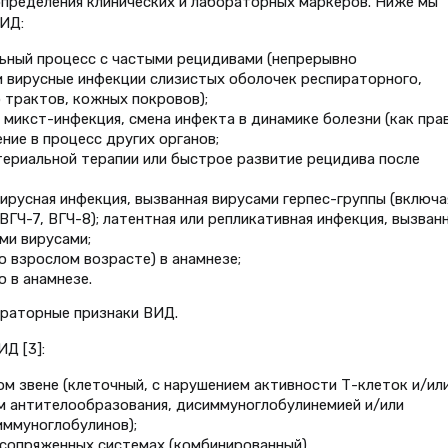
пределения клинических и лабораторных маркеров. Ниже мы
ИД:
ьный процесс с частыми рецидивами (непрерывно
 вирусные инфекции слизистых оболочек респираторного,
 трактов, кожных покровов);
микст-инфекция, смена инфекта в динамике болезни (как пра
ние в процесс других органов;
ериальной терапии или быстрое развитие рецидива после
ирусная инфекция, вызванная вирусами герпес-группы (включа
ГЧ-7, ВГЧ-8); латентная или репликативная инфекция, вызван
ими вирусами;
о взрослом возрасте) в анамнезе;
 в анамнезе.
ораторные признаки ВИД.
Д [3]:
м звене (клеточный, с нарушением активности Т-клеток и/ил
м антителообразования, дисиммуноглобулинемией и/или
иммуноглобулинов);
и сопряженных системах (комбинированный).