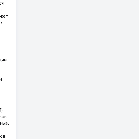
ся
о
ожет
е
ции
.
й
Л)
как
ные.
к в