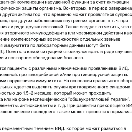
екватной компенсации нарушенной функции за счет активации
ифической защиты организма. Во-вторых, в период завершени
и другой активатор, что временно может проявляться супрес
х, при других заболеваниях внутренних органов, в т. ч. при
ниях и ряде других состояний. Также следует отметить, что 
ия вторичного иммунодефицита или чрезмерном действии как
щение компенсаторных возможностей отдельных звеньев
ия иммунитета по лабораторным данным могут быть
. Понять, с какой ситуацией столкнулся врач, в ряде случаев
и и повторном обследовании больного.
ся пациенты с различными клиническими проявлениями ВИД,
альной, противогрибковой и/или противовирусной защиты,
ми нарушениями иммунитета. На основании правильного сбор
ольных удается выделить случаи кратковременного синдрома
остью до 1,5–2 месяцев, который может проходить
а или на фоне неспецифической “общеукрепляющей терапии”,
ементы, антиоксиданты и т. д. При развитии преходящего В
ешное лечение последнего также может привести к нормализ
 перманентным течением ВИД, которое может развиться в