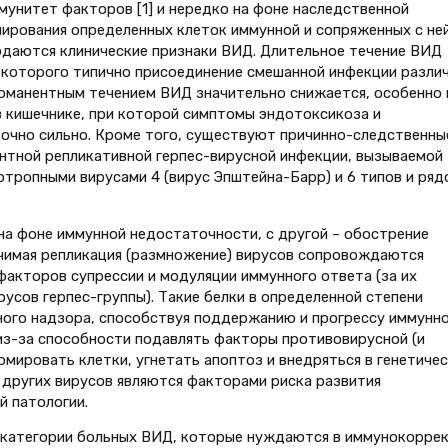
унитет факторов [1] и нередко на фоне наследственной
нирования определенных клеток иммунной и сопряженных с не
людаются клинические признаки ВИД. Длительное течение ВИД
 которого типично присоединение смешанной инфекции разли
ерманентным течением ВИД значительно снижается, особенно 
в кишечнике, при которой симптомы эндотоксикоза и
очно сильно. Кроме того, существуют причинно-следственны
ентной репликативной герпес-вирусной инфекции, вызываемой
фотропными вирусами 4 (вирус Эпштейна-Барр) и 6 типов и ряд
на фоне иммунной недостаточности, с другой – обострение
ачимая репликация (размножение) вирусов сопровождаются
факторов супрессии и модуляции иммунного ответа (за их
усов герпес-группы). Такие белки в определенной степени
ного надзора, способствуя поддержанию и прогрессу иммунн
из-за способности подавлять факторы противовирусной (и
мировать клетки, угнетать апоптоз и внедряться в генетиче
 других вирусов являются факторами риска развития
й патологии.
категории больных ВИД, которые нуждаются в иммунокорре