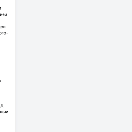
я
сией
при
ого-
а
ИД
ации