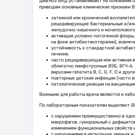
Диагноз ВИД устанавливают на основании о
приводим основные клинические признаки В
затяжной или хронический воспалител
рецидивирующие бактериальные и/или
желудочно-кишечного и мочеполового
активация условно-патогенной флоры, 
на фоне антибиотикотерапии), вовлече
устойчивость к стандартной антибакт
лечения;
часто рецидивирующая или активная в
облигатно лимфотропные ВЭБ, ВГЧ-6, В
вирусами гепатита В, С, G, F, D и друг
повторные детские инфекции (часто в
патологические реакции на вакцинацию
Важными для работы врача являются и лаб
По лабораторным показателям выделяют ВИ
с нарушением преимущественно в одно
макрофагов, гуморальный с дефицито
изменением функциональных свойств 
с нарушениями в нескольких звеньях 