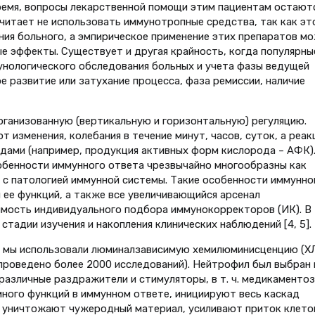
е время, вопросы лекарственной помощи этим пациентам остают
читает не использовать иммунотропные средства, так как эт
ания больного, а эмпирическое применение этих препаратов м
 эффекты. Существует и другая крайность, когда популярны
унологического обследования больных и учета фазы ведущей
е развитие или затухание процесса, фаза ремиссии, наличие
ганизованную (вертикальную и горизонтальную) регуляцию.
изменения, колебания в течение минут, часов, суток, а реак
дами (например, продукция активных форм кислорода – АФК)
обенности иммунного ответа чрезвычайно многообразны как
в с патологией иммунной системы. Такие особенности иммунно
 ее функций, а также все увеличивающийся арсенал
мость индивидуального подбора иммунокорректоров (ИК). В
стадии изучения и накопления клинических наблюдений [4, 5].
мы использовали люминалзависимую хемилюминисценцию (Х
 проведено более 2000 исследований). Нейтрофил был выбран 
различные раздражители и стимуляторы, в т. ч. медикаментоз
ного функций в иммунном ответе, инициируют весь каскад
, уничтожают чужеродный материал, усиливают приток клето