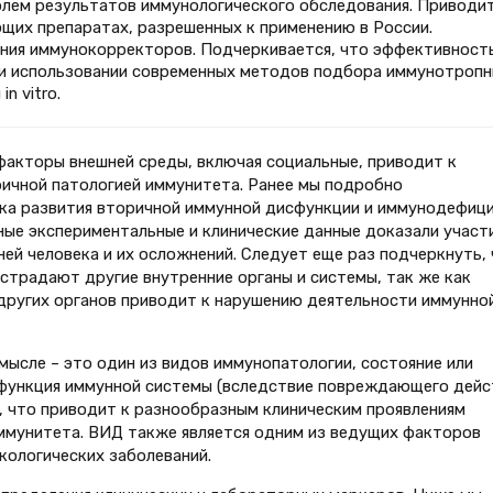
лем результатов иммунологического обследования. Приводи
их препаратах, разрешенных к применению в России.
ения иммунокорректоров. Подчеркивается, что эффективност
и использовании современных методов подбора иммунотроп
n vitro.
факторы внешней среды, включая социальные, приводит к
ричной патологией иммунитета. Ранее мы подробно
ска развития вторичной иммунной дисфункции и иммунодефици
ленные экспериментальные и клинические данные доказали участ
ей человека и их осложнений. Следует еще раз подчеркнуть,
страдают другие внутренние органы и системы, так же как
 других органов приводит к нарушению деятельности иммунно
ысле – это один из видов иммунопатологии, состояние или
функция иммунной системы (вследствие повреждающего дейс
, что приводит к разнообразным клиническим проявлениям
мунитета. ВИД также является одним из ведущих факторов
кологических заболеваний.