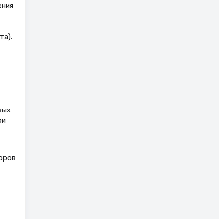
ения
та).
вых
ри
оров