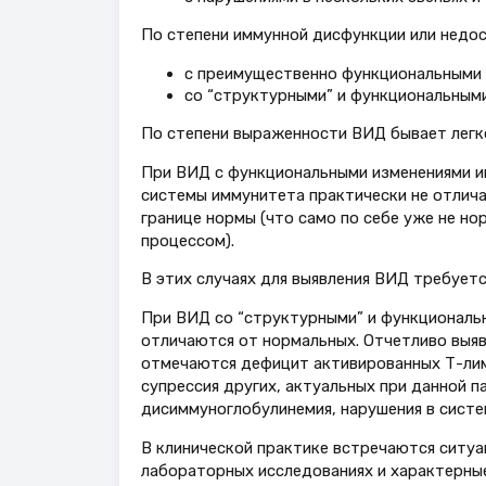
По степени иммунной дисфункции или недо
с преимущественно функциональными 
со “структурными” и функциональными
По степени выраженности ВИД бывает легко
При ВИД с функциональными изменениями и
системы иммунитета практически не отлича
границе нормы (что само по себе уже не но
процессом).
В этих случаях для выявления ВИД требует
При ВИД со “структурными” и функциональ
отличаются от нормальных. Отчетливо выяв
отмечаются дефицит активированных Т-лим
супрессия других, актуальных при данной 
дисиммуноглобулинемия, нарушения в систе
В клинической практике встречаются ситуа
лабораторных исследованиях и характерные