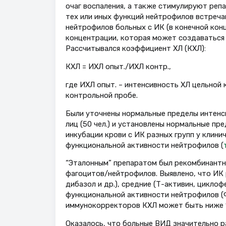
очаг воспаления, а также стимулируют реп
тех или иных функций нейтрофилов встреча
нейтрофилов больных с ИК (в конечной кон
концентрации, которая может создаваться 
Рассчитывался коэффициент ХЛ (КХЛ):
КХЛ = ИХЛ опыт./ИХЛ контр.,
где ИХЛ опыт. – интенсивность ХЛ цельной 
контрольной пробе.
Были уточнены нормальные пределы интенси
лиц (50 чел.) и установлены нормальные пр
инкубации крови с ИК разных групп у клини
функциональной активности нейтрофилов (
“Эталонным” препаратом был рекомбинантн
фагоцитов/нейтрофилов. Выявлено, что ИК 
дибазол и др.), средние (Т-активин, циклоф
функциональной активности нейтрофилов (
иммунокорректоров КХЛ может быть ниже 1
Оказалось, что больные ВИД значительно р