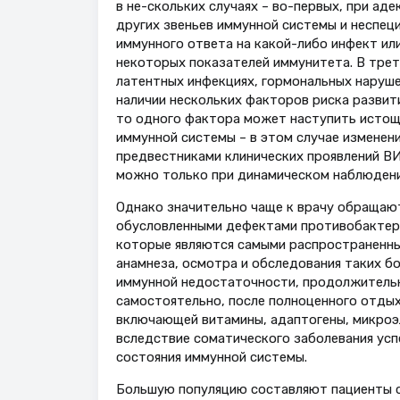
в не-скольких случаях – во-первых, при ад
других звеньев иммунной системы и неспец
иммунного ответа на какой-либо инфект ил
некоторых показателей иммунитета. В третьи
латентных инфекциях, гормональных наруше
наличии нескольких факторов риска развит
то одного фактора может наступить исто
иммунной системы – в этом случае изменен
предвестниками клинических проявлений ВИД
можно только при динамическом наблюдени
Однако значительно чаще к врачу обращают
обусловленными дефектами противобактери
которые являются самыми распространенны
анамнеза, осмотра и обследования таких б
иммунной недостаточности, продолжительн
самостоятельно, после полноценного отдых
включающей витамины, адаптогены, микроэл
вследствие соматического заболевания усп
состояния иммунной системы.
Большую популяцию составляют пациенты с