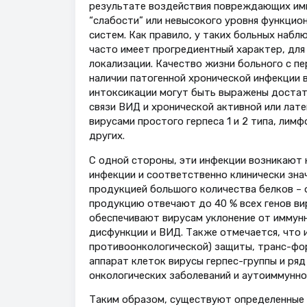
результате воздействия повреждающих имм
“слабости” или невысокого уровня функцио
систем. Как правило, у таких больных наб
часто имеет прогредиентный характер, для
локализации. Качество жизни больного с п
наличии патогенной хронической инфекции 
интоксикации могут быть выражены достат
связи ВИД и хронической активной или лат
вирусами простого герпеса 1 и 2 типа, лим
других.
С одной стороны, эти инфекции возникают 
инфекции и соответственно клинически зн
продукцией большого количества белков – 
продукцию отвечают до 40 % всех генов вир
обеспечивают вирусам уклонение от иммун
дисфункции и ВИД. Также отмечается, что 
противоонкологической) защиты, транс-фор
аппарат клеток вирусы герпес-группы и ряд
онкологических заболеваний и аутоиммунно
Таким образом, существуют определенные 