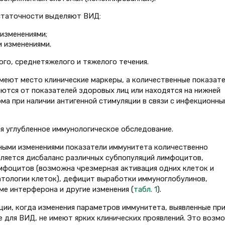
статочности выделяют ВИД:
изменениями;
 изменениями.
го, среднетяжелого и тяжелого течения.
меют место клинические маркеры, а количественные показат
ются от показателей здоровых лиц или находятся на нижней
рма при наличии антигенной стимуляции в связи с инфекционны
ся углубленное иммунологическое обследование.
ными изменениями показатели иммунитета количественно
ляется дисбаланс различных субпопуляций лимфоцитов,
фоцитов (возможна чрезмерная активация одних клеток и
патологии клеток), дефицит выработки иммуноглобулинов,
ме интерферона и другие изменения (
табл. 1
).
ции, когда изменения параметров иммунитета, выявленные пр
 для ВИД, не имеют ярких клинических проявлений. Это возм