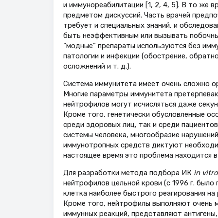
и иммунореабилитации [1, 2, 4, 5]. В то ж
предметом дискуссий. Часть врачей предпо
требует и специальных знаний, и обследов
быть неэффективным или вызывать побочные
“модные” препараты используются без имм
патологии и инфекции (обострение, обратно
осложнений и т. д.).
Система иммунитета имеет очень сложно ор
Многие параметры иммунитета претерпевают 
нейтрофилов могут исчисляться даже секун
Кроме того, генетически обусловленные ос
среди здоровых лиц, так и среди пациенто
системы человека, многообразие нарушений
иммунотропных средств диктуют необходи
настоящее время это проблема находится в 
Для разработки метода подбора ИК
in vitro
нейтрофилов цельной крови (с 1996 г. было
клетка наиболее быстрого реагирования на 
Кроме того, нейтрофилы выполняют очень м
иммунных реакций, представляют антигены