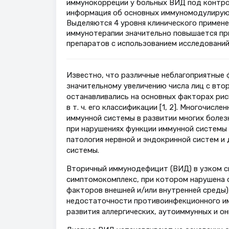
иммунокорреции у больных ВИД под контро
информация об основных иммуномодулирующ
Выделяются 4 уровня клинического примен
иммунотерапии значительно повышается пр
препаратов с использованием исследований i
Известно, что различные неблагоприятные 
значительному увеличению числа лиц с вто
останавливались на основных факторах ри
в т. ч. его классификации [1, 2]. Многочис
иммунной системы в развитии многих болезн
при нарушениях функции иммунной системы 
патология нервной и эндокринной систем и
системы.
Вторичный иммунодефицит (ВИД) в узком см
симптомокомплекс, при котором нарушена 
факторов внешней и/или внутренней среды)
недостаточности противоинфекционного им
развития аллергических, аутоиммунных и он