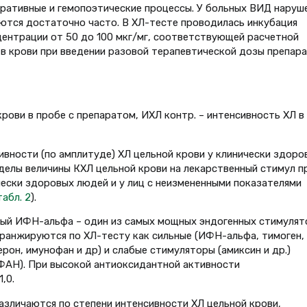
аративные и гемопоэтические процессы. У больных ВИД наруш
ются достаточно часто. В ХЛ-тесте проводилась инкубация
центрации от 50 до 100 мкг/мг, соответствующей расчетной
в крови при введении разовой терапевтической дозы препара
крови в пробе с препаратом, ИХЛ контр. – интенсивность ХЛ в
вности (по амплитуде) ХЛ цельной крови у клинически здоро
еделы величины КХЛ цельной крови на лекарственный стимул п
чески здоровых людей и у лиц с неизмененными показателями
табл. 2
).
ый ИФН-альфа – один из самых мощных эндогенных стимулят
ранжируются по ХЛ-тесту как сильные (ИФН-альфа, тимоген,
ерон, имунофан и др) и слабые стимуляторы (амиксин и др.)
ФАН). При высокой антиоксидантной активности
,0.
азличаются по степени интенсивности ХЛ цельной крови,