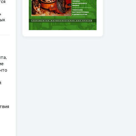
тся
ь
ных
та,
ие
 что
й
твия