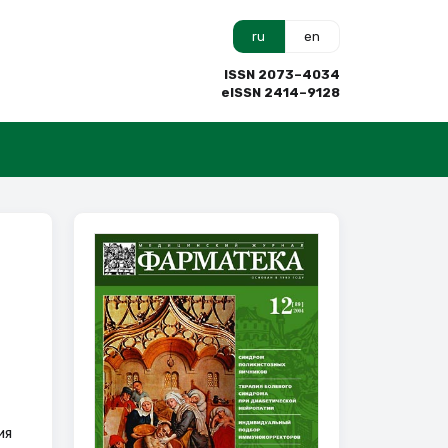
ru
en
ISSN 2073–4034
eISSN 2414–9128
ия