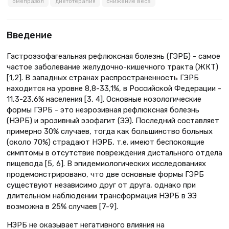
омепразол
диетотерапия
снижение веса
Введение
Гастроэзофагеальная рефлюксная болезнь (ГЭРБ) - самое
частое заболевание желудочно-кишечного тракта (ЖКТ)
[1,2]. В западных странах распространенность ГЭРБ
находится на уровне 8,8-33,1%, в Российской Федерации -
11,3-23,6% населения [3, 4]. Основные нозологические
формы ГЭРБ - это неэрозивная рефлюксная болезнь
(НЭРБ) и эрозивный эзофагит (ЭЭ). Последний составляет
примерно 30% случаев, тогда как большинство больных
(около 70%) страдают НЭРБ, т.е. имеют беспокоящие
симптомы в отсутствие повреждения дистального отдела
пищевода [5, 6]. В эпидемиологических исследованиях
продемонстрировано, что две основные формы ГЭРБ
существуют независимо друг от друга, однако при
длительном наблюдении трансформация НЭРБ в ЭЭ
возможна в 25% случаев [7-9].
НЭРБ не оказывает негативного влияния на