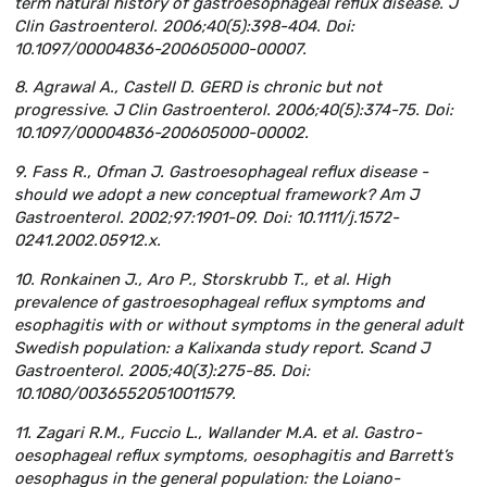
term natural history of gastroesophageal reflux disease. J
Clin Gastroenterol. 2006;40(5):398-404. Doi:
10.1097/00004836-200605000-00007.
8. Agrawal A., Castell D. GERD is chronic but not
progressive. J Clin Gastroenterol. 2006;40(5):374-75. Doi:
10.1097/00004836-200605000-00002.
9. Fass R., Ofman J. Gastroesophageal reflux disease -
should we adopt a new conceptual framework? Am J
Gastroenterol. 2002;97:1901-09. Doi: 10.1111/j.1572-
0241.2002.05912.x.
10. Ronkainen J., Aro P., Storskrubb T., et al. High
prevalence of gastroesophageal reflux symptoms and
esophagitis with or without symptoms in the general adult
Swedish population: a Kalixanda study report. Scand J
Gastroenterol. 2005;40(3):275-85. Doi:
10.1080/00365520510011579.
11. Zagari R.M., Fuccio L., Wallander M.A. et al. Gastro-
oesophageal reflux symptoms, oesophagitis and Barrett’s
oesophagus in the general population: the Loiano-