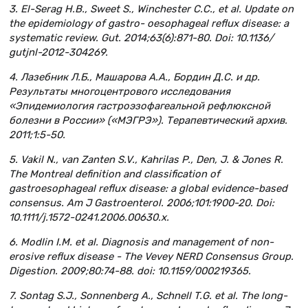
3. El-Serag H.B., Sweet S., Winchester C.C., et al. Update on
the epidemiology of gastro- oesophageal reflux disease: a
systematic review. Gut. 2014;63(6):871-80. Doi: 10.1136/
gutjnl-2012-304269.
4. Лазебник Л.Б., Машарова А.А., Бордин Д.С. и др.
Результаты многоцентрового исследования
«Эпидемиология гастроэзофагеальной рефлюксной
болезни в России» («МЭГРЭ»). Терапевтический архив.
2011;1:5-50.
5. Vakil N., van Zanten S.V., Kahrilas P., Den, J. & Jones R.
The Montreal definition and classification of
gastroesophageal reflux disease: a global evidence-based
consensus. Am J Gastroenterol. 2006;101:1900-20. Doi:
10.1111/j.1572-0241.2006.00630.x.
6. Modlin I.M. et al. Diagnosis and management of non-
erosive reflux disease - The Vevey NERD Consensus Group.
Digestion. 2009;80:74-88. doi: 10.1159/000219365.
7. Sontag S.J., Sonnenberg A., Schnell T.G. et al. The long-