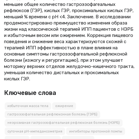
меньшее общее количество гастроэзофагеальных
рефлюксов (ГЭР), кислых ГЭР, проксимальных кислых ГЭР,
меньший % времени с рН <4. Заключение. В исследовании
продемонстрировано преимущество изменения образа
жизни над классической терапией ИПП пациентов с НЭРБ
и избыточным весом или ожирением. Коррекция пищевого
поведения и снижение веса характеризуются схожей с
терапией ИПП эффективностью в плане влияния на
основные симптомы гастроэзофагеальной рефлюксной
болезни (изжогу и регургитацию), при этом улучшает
моторику верхних отделов желудочно-кишечного тракта,
уменьшая количество дистальных и проксимальных
кислых ГЭР.
Ключевые слова
избыточная масса тела
ожирение
гастроэзофагеальная рефлюкснная болезнь (ГЭРБ)
неэрозивная гастроэзофагеальная рефлюксная болезнь (НЭРБ)
суточная рН-импедансометрия
ингибиторы протонной помпы