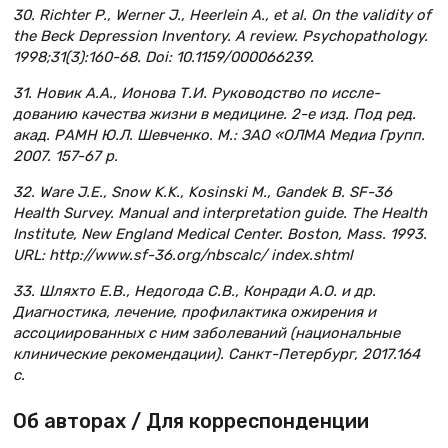
30. Richter P., Werner J., Heerlein A., et al. On the validity of
the Beck Depression Inventory. A review. Psychopathology.
1998;31(3):160-68. Doi: 10.1159/000066239.
31. Новик А.А., Ионова Т.И. Руководство по иссле-
дованию качества жизни в медицине. 2-е изд. Под ред.
акад. РАМН Ю.Л. Шевченко. М.: ЗАО «ОЛМА Медиа Групп.
2007. 157-67 p.
32. Ware J.E., Snow K.K., Kosinski M., Gandek B. SF-36
Health Survey. Manual and interpretation guide. The Health
Institute, New England Medical Center. Boston, Mass. 1993.
URL: http://www.sf-36.org/nbscalc/ index.shtml
33. Шляхто Е.В., Недогода С.В., Конради А.О. и др.
Диагностика, лечение, профилактика ожирения и
ассоциированных с ним заболеваний (национальные
клинические рекомендации). Санкт-Петербург, 2017.164
c.
Об авторах / Для корреспонденции