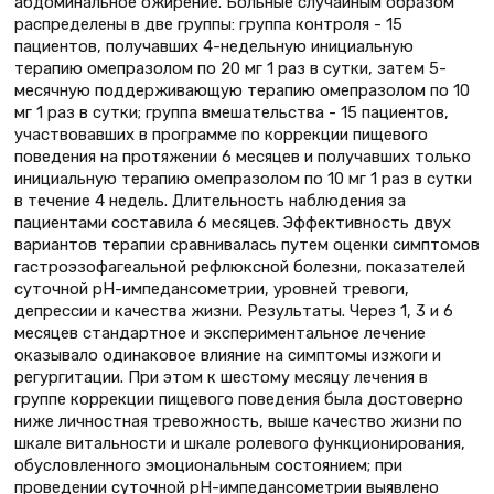
абдоминальное ожирение. Больные случайным образом
распределены в две группы: группа контроля - 15
пациентов, получавших 4-недельную инициальную
терапию омепразолом по 20 мг 1 раз в сутки, затем 5-
месячную поддерживающую терапию омепразолом по 10
мг 1 раз в сутки; группа вмешательства - 15 пациентов,
участвовавших в программе по коррекции пищевого
поведения на протяжении 6 месяцев и получавших только
инициальную терапию омепразолом по 10 мг 1 раз в сутки
в течение 4 недель. Длительность наблюдения за
пациентами составила 6 месяцев. Эффективность двух
вариантов терапии сравнивалась путем оценки симптомов
гастроэзофагеальной рефлюксной болезни, показателей
суточной рН-импедансометрии, уровней тревоги,
депрессии и качества жизни. Результаты. Через 1, 3 и 6
месяцев стандартное и экспериментальное лечение
оказывало одинаковое влияние на симптомы изжоги и
регургитации. При этом к шестому месяцу лечения в
группе коррекции пищевого поведения была достоверно
ниже личностная тревожность, выше качество жизни по
шкале витальности и шкале ролевого функционирования,
обусловленного эмоциональным состоянием; при
проведении суточной рН-импедансометрии выявлено