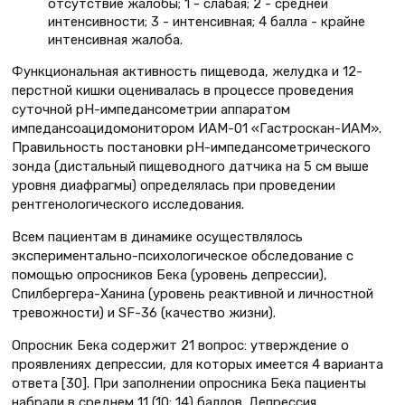
отсутствие жалобы; 1 - слабая; 2 - средней
интенсивности; 3 - интенсивная; 4 балла - крайне
интенсивная жалоба.
Функциональная активность пищевода, желудка и 12-
перстной кишки оценивалась в процессе проведения
суточной рН-импедансометрии аппаратом
импедансоацидомонитором ИАМ-01 «Гастроскан-ИАМ».
Правильность постановки рН-импедансометрического
зонда (дистальный пищеводного датчика на 5 см выше
уровня диафрагмы) определялась при проведении
рентгенологического исследования.
Всем пациентам в динамике осуществлялось
экспериментально-психологическое обследование с
помощью опросников Бека (уровень депрессии),
Спилбергера-Ханина (уровень реактивной и личностной
тревожности) и SF-36 (качество жизни).
Опросник Бека содержит 21 вопрос: утверждение о
проявлениях депрессии, для которых имеется 4 варианта
ответа [30]. При заполнении опросника Бека пациенты
набрали в среднем 11 (10; 14) баллов. Депрессия