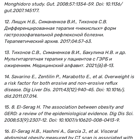
Monghidoro study. Gut. 2008;57:1354-59. Doi: 10.1136/
gut.2007.145177.
12. Лищук Н.Б., Симаненков В.И., Тихонов С.В.
Дифференцированная терапия «некислых» форм
гастроэзофагеальной рефлюксной болезни.
Терапевтический архив. 2017;04:57-63.
13. Тихонов С.В., Симаненков В.И., Бакулина Н.В. и др.
Мультитаргетная терапия у пациентов с ГЭРБ и
ожирением. Медицинский алфавит. 2021;(6):8-13.
14. Savarino E., Zentilin P., Marabotto E., et al. Overweight is
a risk factor for both erosive and non-erosive reflux
disease. Dig Liver Dis. 2011;43(12):940-45. Doi: 10.1016/j.
dld.2011.07.014.
15. 8. El-Serag H. The association between obesity and
GERD: a review of the epidemiological evidence. Dig Dis Sci.
2008;53(9):2307-12. Doi: 10.1007/s10620-008-0413-9.
16. El-Serag H.B., Hashmi A., Garcia J., et al. Visceral
abdominal obesity measured by CT scan is associated with