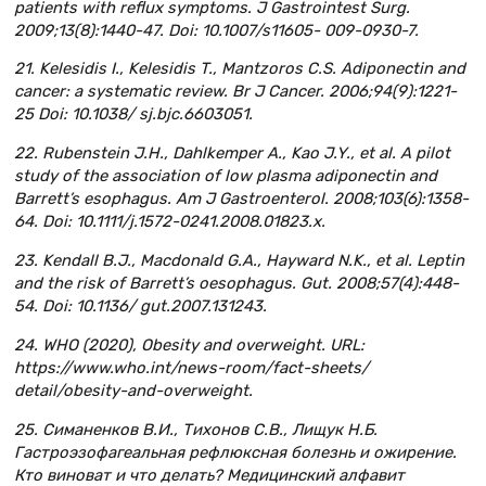
patients with reflux symptoms. J Gastrointest Surg.
2009;13(8):1440-47. Doi: 10.1007/s11605- 009-0930-7.
21. Kelesidis I., Kelesidis T., Mantzoros C.S. Adiponectin and
cancer: a systematic review. Br J Cancer. 2006;94(9):1221-
25 Doi: 10.1038/ sj.bjc.6603051.
22. Rubenstein J.H., Dahlkemper A., Kao J.Y., et al. A pilot
study of the association of low plasma adiponectin and
Barrett’s esophagus. Am J Gastroenterol. 2008;103(6):1358-
64. Doi: 10.1111/j.1572-0241.2008.01823.x.
23. Kendall B.J., Macdonald G.A., Hayward N.K., et al. Leptin
and the risk of Barrett’s oesophagus. Gut. 2008;57(4):448-
54. Doi: 10.1136/ gut.2007.131243.
24. WHO (2020), Obesity and overweight. URL:
https://www.who.int/news-room/fact-sheets/
detail/obesity-and-overweight.
25. Симаненков В.И., Тихонов С.В., Лищук Н.Б.
Гастроэзофагеальная рефлюксная болезнь и ожирение.
Кто виноват и что делать? Медицинский алфавит