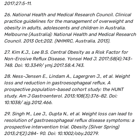
2017;27:5-11.
26. National Health and Medical Research Council. Clinical
practice guidelines for the management of overweight and
obesity in adults, adolescents and children in Australia.
Melbourne (Australia): National Health and Medical Research
Council. 2013 Oct;202. (NHMRC, Australia, 2013).
27. Kim K.J., Lee B.S. Central Obesity as a Risk Factor for
Non-Erosive Reflux Disease. Yonsei Med J. 2017;58(4):743-
748. Doi: 10.3349/ ymj.2017.58.4.743.
28. Ness-Jensen E., Lindam A., Lagergren J., et al. Weight
loss and reduction in gastroesophageal reflux. A
prospective population-based cohort study: the HUNT
study. Am J Gastroenterol. 2013;108(3):376-82. Doi:
10.1038/ ajg.2012.466.
29. Singh M., Lee J., Gupta N., et al. Weight loss can lead to
resolution of gastroesophageal reflux disease symptoms: a
prospective intervention trial. Obesity (Silver Spring)
2013;21(2):284- 90. Doi: 10.1002/oby.20279.