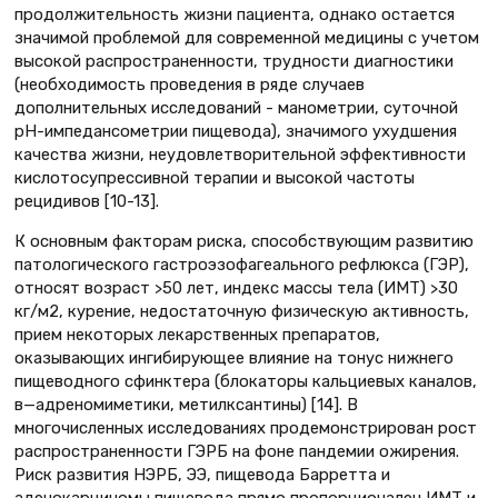
продолжительность жизни пациента, однако остается
значимой проблемой для современной медицины с учетом
высокой распространенности, трудности диагностики
(необходимость проведения в ряде случаев
дополнительных исследований - манометрии, суточной
рН-импедансометрии пищевода), значимого ухудшения
качества жизни, неудовлетворительной эффективности
кислотосупрессивной терапии и высокой частоты
рецидивов [10-13].
К основным факторам риска, способствующим развитию
патологического гастроэзофагеального рефлюкса (ГЭР),
относят возраст >50 лет, индекс массы тела (ИМТ) >30
кг/м2, курение, недостаточную физическую активность,
прием некоторых лекарственных препаратов,
оказывающих ингибирующее влияние на тонус нижнего
пищеводного сфинктера (блокаторы кальциевых каналов,
в—адреномиметики, метилксантины) [14]. В
многочисленных исследованиях продемонстрирован рост
распространенности ГЭРБ на фоне пандемии ожирения.
Риск развития НЭРБ, ЭЭ, пищевода Барретта и
аденокарциномы пищевода прямо пропорционален ИМТ и