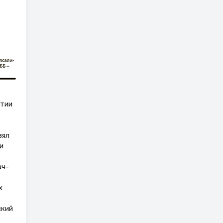
итии
зял
и
ач-
х
ский