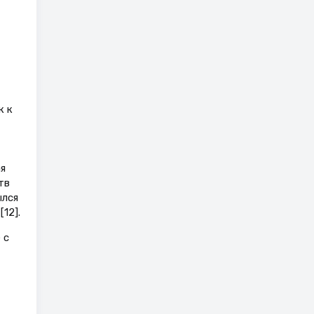
к к
я
тв
ылся
12].
 с