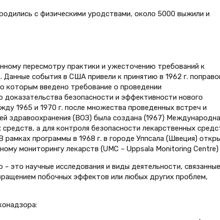
 родились с физическими уродствами, около 5000 выжили и
енному пересмотру практики и ужесточению требований к
Данные события в США привели к принятию в 1962 г. поправо
но которым введено требование о проведении
ю доказательства безопасности и эффективности нового
ежду 1965 и 1970 г. после множества проведенных встреч и
ей здравоохранения (ВОЗ) была создана (1967) Международна
средств, а для контроля безопасности лекарственных средс
В рамках программы в 1968 г. в городе Уппсала (Швеция) откр
у мониторингу лекарств (UMC – Uppsala Monitoring Centre) [
– это научные исследования и виды деятельности, связанные
твращением побочных эффектов или любых других проблем,
конадзора: