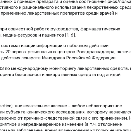
занных с приемом препарата и оценка соотношения риск/польз
тивного и рационального использования лекарственных средс
 применению лекарственных препаратов среди врачей и
при совместной работе руководства, фармацевтических
 медиа-ресурсов и пациентов [1, 6].
 и систематизации информации о побочном действии
ось 20 первых региональных центров Росздравнадзора, включ
 действия лекарств Минздрава Российской Федерации.
ОЗ по международному мониторингу лекарственных средств, 
оринга безопасности лекарственных средств под эгидой
actice), «нежелательное явление – любое неблагоприятное
ли субъекта клинического исследования, которому назначалс
ависимо от причинно-следственной связи с его применением. 
иятное и непреднамеренное изменение (в т.ч. отклонение
том или заболевание, время возникновения которых не исклю