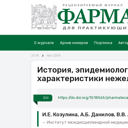
О журнале
Архив номеров
Подписка
Авто
2018
№6 (359)
История, эпидемиолог
характеристики неже
https://dx.doi.org/10.18565/pharmateca
DOI
И.Е. Козулина, А.Б. Данилов, В.В
Институт междисциплинарной медицины