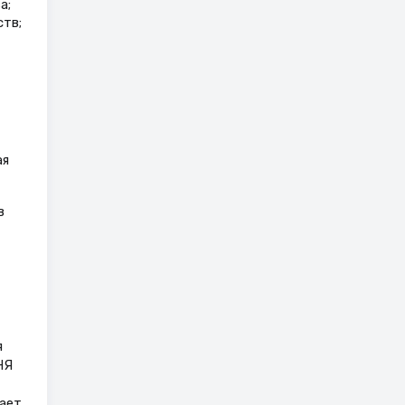
а;
тв;
ая
в
я
НЯ
чает