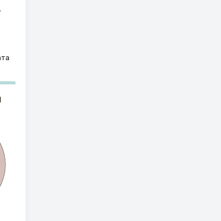
.
ата