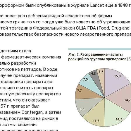
ороформом были опубликованы в журнале Lancet еще в 1848 г
ибли после употребления жидкой лекарственной формы
 несмотря на то что тогда уже было известно об угрожающих
 этой трагедии в Федеральный закон США FDA (Food, Drug and
доказательствах безопасности нового лекарственного препар
едствиям стала
я фармацевтическая компания
целью разработки
тиков из пептидов. В ходе
лучен препарат, названный
едозировка препарата во
зволило считать препарат
платную рассылку препаратов
етили, что он оказывает
57 г. препарат был
азванием Contergan, а затем
омид поставлялся на рынок в
я астмы, снижения
а по уровню продаж уступал