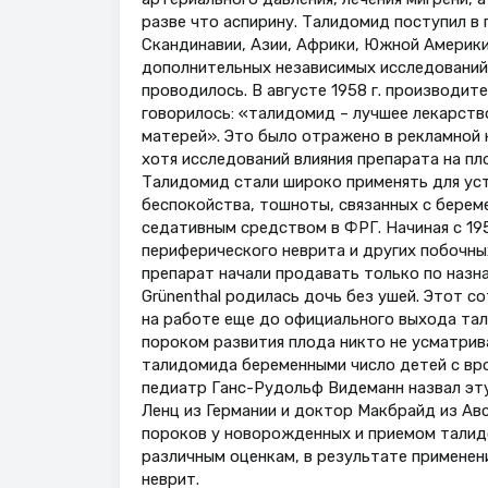
разве что аспирину. Талидомид поступил в 
Скандинавии, Азии, Африки, Южной Америки
дополнительных независимых исследований 
проводилось. В августе 1958 г. производит
говорилось: «талидомид – лучшее лекарств
матерей». Это было отражено в рекламной 
хотя исследований влияния препарата на пл
Талидомид стали широко применять для ус
беспокойства, тошноты, связанных с берем
седативным средством в ФРГ. Начиная с 195
периферического неврита и других побочны
препарат начали продавать только по назна
Grünenthal родилась дочь без ушей. Этот 
на работе еще до официального выхода та
пороком развития плода никто не усматрива
талидомида беременными число детей с вро
педиатр Ганс-Рудольф Видеманн назвал эту 
Ленц из Германии и доктор Макбрайд из А
пороков у новорожденных и приемом талидо
различным оценкам, в результате применен
неврит.