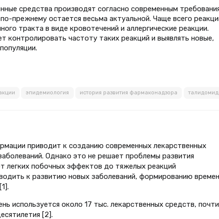
енные средства производят согласно современным требовани
по-прежнему остается весьма актуальной. Чаще всего реакци
го тракта в виде кровотечений и аллергические реакции.
 контролировать частоту таких реакций и выявлять новые,
популяции.
акции
эпидемиология
история развития фармаконадзора
талидомид
армации приводит к созданию современных лекарственных
 заболеваний. Однако это не решает проблемы развития
от легких побочных эффектов до тяжелых реакций
иводить к развитию новых заболеваний, формированию време
1].
нь используется около 17 тыс. лекарственных средств, почти
есятилетия [2].