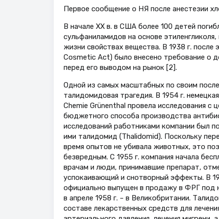
Первое сообщение о НЯ после анестезии хл
В начале XX в. в США более 100 детей пог
сульфаниламидов на основе этиленгликоля,
жизни свойствах вещества. В 1938 г. после
Cosmetic Act) было внесено требование о 
перед его выводом на рынок [2].
Одной из самых масштабных по своим посл
талидомидовая трагедия. В 1954 г. немецка
Chemie Grünenthal провела исследования с 
бюджетного способа производства антибио
исследований работниками компании был по
ими талидомид (Thalidomid). Поскольку пер
время опытов не убивала животных, это по
безвредным. С 1955 г. компания начала бес
врачам и люди, принимавшие препарат, отм
успокаивающий и снотворный эффекты. В 19
официально выпущен в продажу в ФРГ под н
в апреле 1958 г. – в Великобритании. Талид
составе лекарственных средств для лечени
артериального давления, лечения мигрени, 