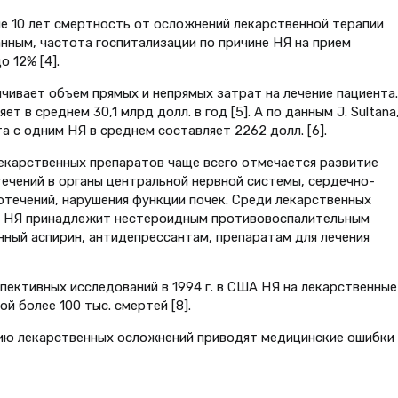
е 10 лет смертность от осложнений лекарственной терапии
данным, частота госпитализации по причине НЯ на прием
 12% [4].
чивает объем прямых и непрямых затрат на лечение пациента.
т в среднем 30,1 млрд долл. в год [5]. А по данным J. Sultana
а с одним НЯ в среднем составляет 2262 долл. [6].
а лекарственных препаратов чаще всего отмечается развитие
чений в органы центральной нервной системы, сердечно-
течений, нарушения функции почек. Среди лекарственных
я НЯ принадлежит нестероидным противовоспалительным
ный аспирин, антидепрессантам, препаратам для лечения
спективных исследований в 1994 г. в США НЯ на лекарственные
 более 100 тыс. смертей [8].
тию лекарственных осложнений приводят медицинские ошибки [