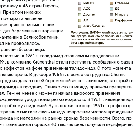
продажу в 46 стран Европы,
. При этом никаких
препарата нигде не
елям пришло письмо, в нем
о для беременных и кормящих
кампании в Великобритании,
од не проводилось.
транения бессонницы,
енностью, к 1961 г. талидомид стал самым продаваемым
9 . в компанию Grünenthal стали поступать сообщения о разв
х эффектов на фоне применения талидомида. С того момента
чению врача. В декабре 1956 г. в семье сотрудника Chemie
сотрудник давал своей беременной жене талидомид, который в
лидомида в продажу. Однако связи между приемом препарата 
л. Тем не менее с момента начала широкого применения
жденными уродствами резко возросло. В 1961 г. немецкий вр
проблему эпидемией. Чуть позже, в конце 1961 г., профессор
встралии отметили связь между возросшим числом врожденны
мида их матерями на ранних сроках беременности. Всего, по
ия талидомида порядка 40 тыс. человек получили перифериче