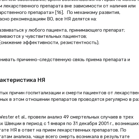
м лекарственного препарата вне зависимости от наличия или
рственного препарата» [16]. По механизму развития,
асно рекомендациям ВО, все НЯ делятся на:
звиваться у любого пациента, принимающего препарат;
виваются у чувствительных пациентов;
(снижение эффективности, резистентность);
нивать причинно-следственную связь приема препарата и
рактеристика НЯ
тых причин госпитализации и смерти пациентов от лекарстве
сных в этом отношении препаратов проводятся регулярно в ра
 Wester et al., провели анализ 49 смертельных случаев в трех
х Швеции в период с 1 января по 31 декабря 2001 г., возникших
тате НЯ в ответ на прием лекарственных препаратов. По
татам анализа, чаще всего смерть возникала в результате