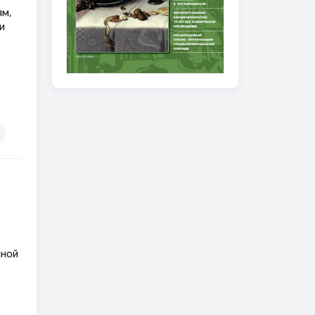
ям,
и
нной