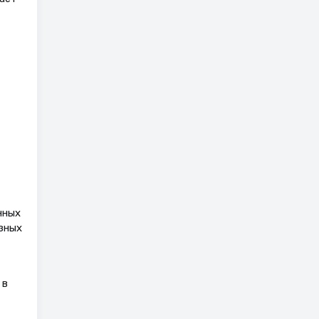
нных
зных
 в