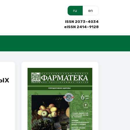
ru
en
ISSN 2073–4034
eISSN 2414–9128
ых