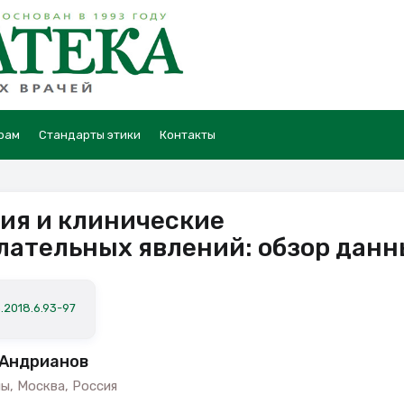
рам
Стандарты этики
Контакты
ия и клинические
лательных явлений: обзор данн
.2018.6.93-97
. Андрианов
, Москва, Россия