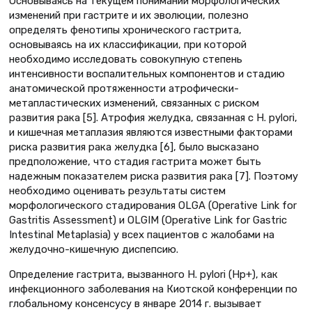
Основываясь на текущем понимании морфологических
изменений при гастрите и их эволюции, полезно
определять фенотипы хронического гастрита,
основываясь на их классификации, при которой
необходимо исследовать совокупную степень
интенсивности воспалительных компонентов и стадию
анатомической протяженности атрофически-
метапластических изменений, связанных с риском
развития рака [5]. Атрофия желудка, связанная с H. pylori,
и кишечная метаплазия являются известными факторами
риска развития рака желудка [6], было высказано
предположение, что стадия гастрита может быть
надежным показателем риска развития рака [7]. Поэтому
необходимо оценивать результаты систем
морфологического стадирования OLGA (Operative Link for
Gastritis Assessment) и OLGIM (Operative Link for Gastric
Intestinal Metaplasia) у всех пациентов с жалобами на
желудочно-кишечную диспепсию.
Определение гастрита, вызванного H. pylori (Нр+), как
инфекционного заболевания на Киотской конференции по
глобальному консенсусу в январе 2014 г. вызывает