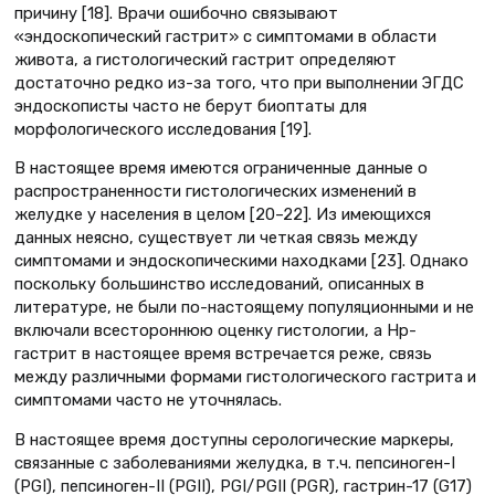
причину [18]. Врачи ошибочно связывают
«эндоскопический гастрит» с симптомами в области
живота, а гистологический гастрит определяют
достаточно редко из-за того, что при выполнении ЭГДС
эндоскописты часто не берут биоптаты для
морфологического исследования [19].
В настоящее время имеются ограниченные данные о
распространенности гистологических изменений в
желудке у населения в целом [20–22]. Из имеющихся
данных неясно, существует ли четкая связь между
симптомами и эндоскопическими находками [23]. Однако
поскольку большинство исследований, описанных в
литературе, не были по-настоящему популяционными и не
включали всестороннюю оценку гистологии, а Нр-
гастрит в настоящее время встречается реже, связь
между различными формами гистологического гастрита и
симптомами часто не уточнялась.
В настоящее время доступны серологические маркеры,
связанные с заболеваниями желудка, в т.ч. пепсиноген-I
(PGI), пепсиноген-II (PGII), PGI/PGII (PGR), гастрин-17 (G17)