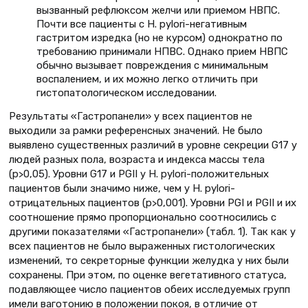
вызванный рефлюксом желчи или приемом НВПС.
Почти все пациенты с H. pylori-негативным
гастритом изредка (но не курсом) однократно по
требованию принимали НПВС. Однако прием НВПС
обычно вызывает повреждения с минимальным
воспалением, и их можно легко отличить при
гистопатологическом исследовании.
Результаты «Гастропанели» у всех пациентов не
выходили за рамки референсных значений. Не было
выявлено существенных различий в уровне секреции G17 у
людей разных пола, возраста и индекса массы тела
(p>0,05). Уровни G17 и PGII у H. pylori-положительных
пациентов были значимо ниже, чем у H. pylori-
отрицательных пациентов (p>0,001). Уровни PGI и PGII и их
соотношение прямо пропорционально соотносились с
другими показателями «Гастропанели» (табл. 1). Так как у
всех пациентов не было выраженных гистологических
изменений, то секреторные функции желудка у них были
сохранены. При этом, по оценке вегетативного статуса,
подавляющее число пациентов обеих исследуемых групп
имели ваготонию в положении покоя, в отличие от