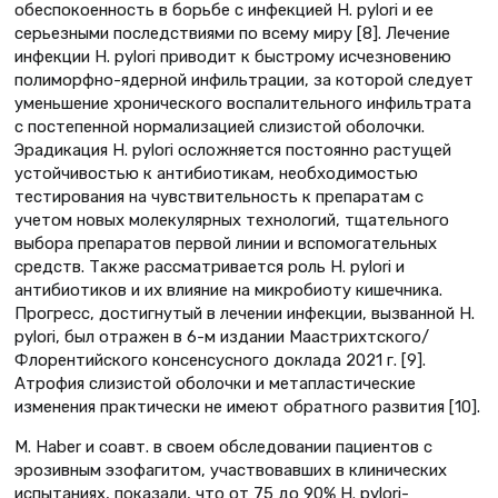
обеспокоенность в борьбе с инфекцией H. pylori и ее
серьезными последствиями по всему миру [8]. Лечение
инфекции H. pylori приводит к быстрому исчезновению
полиморфно-ядерной инфильтрации, за которой следует
уменьшение хронического воспалительного инфильтрата
с постепенной нормализацией слизистой оболочки.
Эрадикация H. pylori осложняется постоянно растущей
устойчивостью к антибиотикам, необходимостью
тестирования на чувствительность к препаратам с
учетом новых молекулярных технологий, тщательного
выбора препаратов первой линии и вспомогательных
средств. Также рассматривается роль H. pylori и
антибиотиков и их влияние на микробиоту кишечника.
Прогресс, достигнутый в лечении инфекции, вызванной H.
pylori, был отражен в 6-м издании Маастрихтского/
Флорентийского консенсусного доклада 2021 г. [9].
Атрофия слизистой оболочки и метапластические
изменения практически не имеют обратного развития [10].
M. Haber и соавт. в своем обследовании пациентов с
эрозивным эзофагитом, участвовавших в клинических
испытаниях, показали, что от 75 до 90% H. pylori-