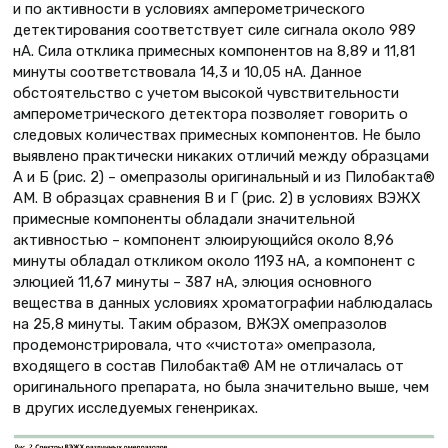
и по активности в условиях амперометрического
детектирования соответствует силе сигнала около 989
нА. Сила отклика примесных компонентов на 8,89 и 11,81
минуты соответствовала 14,3 и 10,05 нА. Данное
обстоятельство с учетом высокой чувствительности
амперометрического детектора позволяет говорить о
следовых количествах примесных компонентов. Не было
выявлено практически никаких отличий между образцами
А и Б (рис. 2) – омепразолы оригинальный и из Пилобакта®
АМ. В образцах сравнения В и Г (рис. 2) в условиях ВЭЖХ
примесные компоненты обладали значительной
активностью – компонент элюирующийся около 8,96
минуты обладал откликом около 1193 нА, а компонент с
элюцией 11,67 минуты – 387 нА, элюция основного
вещества в данных условиях хроматографии наблюдалась
на 25,8 минуты. Таким образом, ВЖЭХ омепразолов
продемонстрировала, что «чистота» омепразола,
входящего в состав Пилобакта® АМ не отличалась от
оригинального препарата, но была значительно выше, чем
в других исследуемых гененриках.