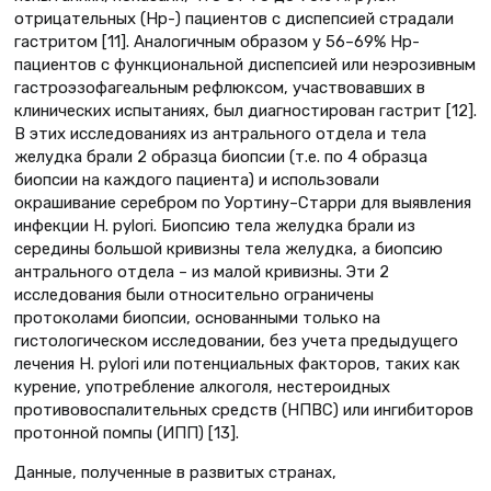
отрицательных (Нр-) пациентов с диспепсией страдали
гастритом [11]. Аналогичным образом у 56–69% Нр-
пациентов с функциональной диспепсией или неэрозивным
гастроэзофагеальным рефлюксом, участвовавших в
клинических испытаниях, был диагностирован гастрит [12].
В этих исследованиях из антрального отдела и тела
желудка брали 2 образца биопсии (т.е. по 4 образца
биопсии на каждого пациента) и использовали
окрашивание серебром по Уортину–Старри для выявления
инфекции H. pylori. Биопсию тела желудка брали из
середины большой кривизны тела желудка, а биопсию
антрального отдела – из малой кривизны. Эти 2
исследования были относительно ограничены
протоколами биопсии, основанными только на
гистологическом исследовании, без учета предыдущего
лечения H. pylori или потенциальных факторов, таких как
курение, употребление алкоголя, нестероидных
противовоспалительных средств (НПВС) или ингибиторов
протонной помпы (ИПП) [13].
Данные, полученные в развитых странах,