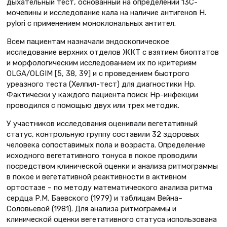
дыхательный тест, основанный на определении 13С-
мочевины и исследование кала на наличие антигенов H.
pylori с применением моноклональных антител.
Всем пациентам назначали эндоскопическое
исследование верхних отделов ЖКТ с взятием биоптатов
и морфологическим исследованием их по критериям
OLGA/OLGIM [5, 38, 39] и с проведением быстрого
уреазного теста (Хелпил-тест) для диагностики Нр.
Фактически у каждого пациента поиск Нр-инфекции
проводился с помощью двух или трех методик.
У участников исследования оценивали вегетативный
статус, контрольную группу составили 32 здоровых
человека сопоставимых пола и возраста. Определение
исходного вегетативного тонуса в покое проводили
посредством клинической оценки и анализа ритмограммы
в покое и вегетативной реактивности в активном
ортостазе – по методу математического анализа ритма
сердца Р.М. Баевского (1979) и таблицам Вейна–
Соловьевой (1981). Для анализа ритмограммы и
клинической оценки вегетативного статуса использована