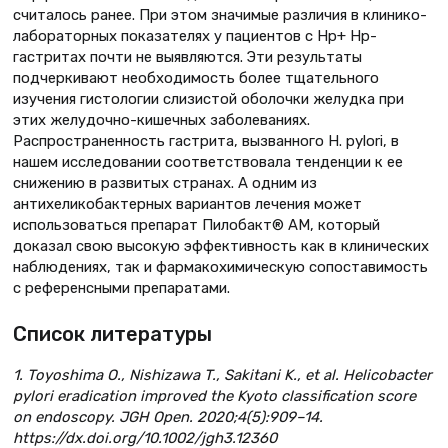
считалось ранее. При этом значимые различия в клинико-
лабораторных показателях у пациентов с Нр+ Нр-
гастритах почти не выявляются. Эти результаты
подчеркивают необходимость более тщательного
изучения гистологии слизистой оболочки желудка при
этих желудочно-кишечных заболеваниях.
Распространенность гастрита, вызванного H. pylori, в
нашем исследовании соответствовала тенденции к ее
снижению в развитых странах. А одним из
антихеликобактерных вариантов лечения может
использоваться препарат Пилобакт® АМ, который
доказал свою высокую эффективность как в клинических
наблюдениях, так и фармакохимическую сопоставимость
с референсными препаратами.
Список литературы
1. Toyoshima O., Nishizawa T., Sakitani K., et al. Helicobacter
pylori eradication improved the Kyoto classification score
on endoscopy. JGH Open. 2020;4(5):909–14.
https://dx.doi.org/10.1002/jgh3.12360