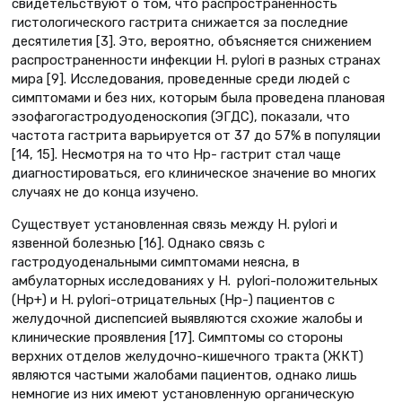
свидетельствуют о том, что распространенность
гистологического гастрита снижается за последние
десятилетия [3]. Это, вероятно, объясняется снижением
распространенности инфекции H. pylori в разных странах
мира [9]. Исследования, проведенные среди людей с
симптомами и без них, которым была проведена плановая
эзофагогастродуоденоскопия (ЭГДС), показали, что
частота гастрита варьируется от 37 до 57% в популяции
[14, 15]. Несмотря на то что Нр- гастрит стал чаще
диагностироваться, его клиническое значение во многих
случаях не до конца изучено.
Существует установленная связь между H. pylori и
язвенной болезнью [16]. Однако связь с
гастродуоденальными симптомами неясна, в
амбулаторных исследованиях у H. pylori-положительных
(Нр+) и H. pylori-отрицательных (Нр-) пациентов с
желудочной диспепсией выявляются схожие жалобы и
клинические проявления [17]. Симптомы со стороны
верхних отделов желудочно-кишечного тракта (ЖКТ)
являются частыми жалобами пациентов, однако лишь
немногие из них имеют установленную органическую