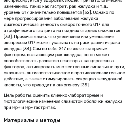
экспрессируется у здоровых людей. При патологических
изменениях, таких как гастрит, рак желудка и т.д.,
уровень G17 значительно повышается [32]. Однако по
мере прогрессирования заболевания желудка
диагностическая ценность сывороточного G17 для
атрофического гастрита на поздних стадиях снижается
[33]. Примечательно, что увеличение или уменьшение
экспрессии G17 может указывать на риск развития рака
желудка [34]. Сам по себе G17 не является прямым
фактором, вызывающим рак желудка, но он может
способствовать развитию некоторых канцерогенных
факторов, активировать множественные сигнальные пути,
оказывать антиапоптотическое и противовоспалительное
действие, а также стимулировать секрецию желудочной
кислоты, что приводит к онкогенезу [35].
Цель работы: оценить клинико-лабораторные и
гистологические изменения слизистой оболочки желудка
при Нр+ и Нр- гастритах.
Материалы и методы