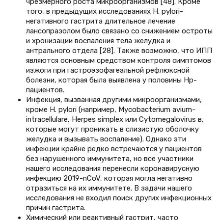
чрезмерного роста микроорганизмов [48]. Кроме
того, в предыдущих исследованиях H. pylori-
негативного гастрита длительное лечение
лансопразолом было связано со снижением остроты
и хронизации воспаления тела желудка и
антрального отдела [28]. Также возможно, что ИПП
являются основным средством контроля симптомов
изжоги при гастроэзофагеальной рефлюксной
болезни, которая была выявлена у половины Hp-
пациентов.
Инфекция, вызванная другими микроорганизмами,
кроме H. pylori (например, Mycobacterium avium-
intracellulare, Herpes simplex или Cytomegalovirus в,
которые могут проникать в слизистую оболочку
желудка и вызывать воспаление). Однако эти
инфекции крайне редко встречаются у пациентов
без нарушенного иммунитета, но все участники
нашего исследования перенесли коронавирусную
инфекцию 2019-nCoV, которая могла негативно
отразиться на их иммунитете. В задачи нашего
исследования не входил поиск других инфекционных
причин гастрита.
Химический или реактивный гастрит, часто