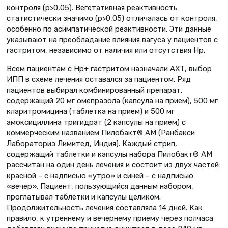
контроля (p>0,05). Вегетативная реактивность
статистически значимо (p>0,05) отличалась от контроля,
особенно по асимпатической реактивности. Эти данные
указывают на преобладание влияния вагуса у пациентов с
гастритом, независимо от наличия или отсутствия Нр.
Всем пациентам с Нр+ гастритом назначали АХТ, выбор
ИПП в схеме лечения оставался за пациентом. Ряд
пациентов выбирал комбинированный препарат,
содержащий 20 мг омепразола (капсула на прием), 500 мг
кларитромицина (таблетка на прием) и 500 мг
амоксициллина тригидрат (2 капсулы на прием) с
коммерческим названием Пилобакт® АМ (Ранбакси
Лабораториз Лимитед, Индия). Каждый стрип,
содержащий таблетки и капсулы набора Пилобакт® АМ
рассчитан на один день лечения и состоит из двух частей:
красной – с надписью «утро» и синей – с надписью
«вечер». Пациент, пользующийся данным набором,
проглатывал таблетки и капсулы целиком.
Продолжительность лечения составляла 14 дней. Как
правило, к утреннему и вечернему приему через полчаса