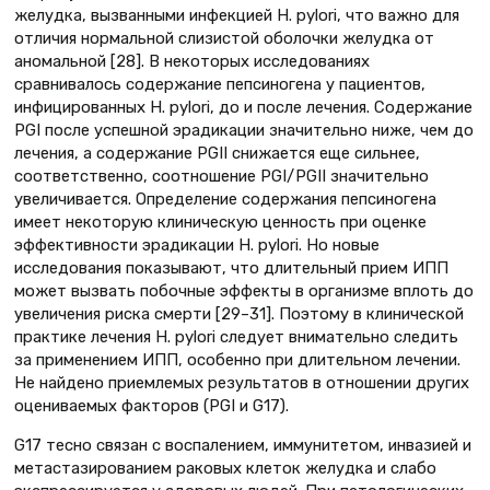
желудка, вызванными инфекцией H. pylori, что важно для
отличия нормальной слизистой оболочки желудка от
аномальной [28]. В некоторых исследованиях
сравнивалось содержание пепсиногена у пациентов,
инфицированных H. pylori, до и после лечения. Содержание
PGI после успешной эрадикации значительно ниже, чем до
лечения, а содержание PGII снижается еще сильнее,
соответственно, соотношение PGI/PGII значительно
увеличивается. Определение содержания пепсиногена
имеет некоторую клиническую ценность при оценке
эффективности эрадикации H. pylori. Но новые
исследования показывают, что длительный прием ИПП
может вызвать побочные эффекты в организме вплоть до
увеличения риска смерти [29–31]. Поэтому в клинической
практике лечения H. pylori следует внимательно следить
за применением ИПП, особенно при длительном лечении.
Не найдено приемлемых результатов в отношении других
оцениваемых факторов (PGI и G17).
G17 тесно связан с воспалением, иммунитетом, инвазией и
метастазированием раковых клеток желудка и слабо