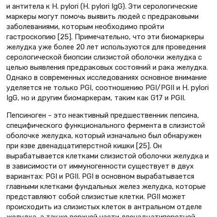
и антитела к H. pylori (H. pylori IgG). Эти серологические
маркеры могут помочь выявить людей с предраковыми
заболеваниями, которым необходимо пройти
гастроскопию [25]. Примечательно, что эти биомаркеры
желудка уже более 20 лет используются для проведения
серологической биопсии слизистой оболочки желудка с
целью выявления предраковых состояний и рака желудка.
Однако в современных исследованиях основное внимание
уделяется не только PGI, соотношению PGI/PGII и H. pylori
IgG, но и другим биомаркерам, таким как G17 и PGII.
Пепсиноген – это неактивный предшественник пепсина,
специфического функционального фермента в слизистой
оболочке желудка, который изначально был обнаружен
при язве двенадцатиперстной кишки [25]. Он
вырабатывается клетками слизистой оболочки желудка и
в зависимости от иммуногенности существует в двух
вариантах: PGI и PGII. PGI в основном вырабатывается
главными клетками фундальных желез желудка, которые
представляют собой слизистые клетки. PGII может
происходить из слизистых клеток в антральном отделе