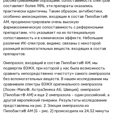
рассматриваемыми образцами, сопоставимость спектров
составляет более 98%, эти препараты оказались
практически идентичны. Таким образом, антибиотики,
особенно амоксициллин, входящие в состав Пилобакта®
АМ, продемонстрировали очень высокую
фармакохимическую сопоставимость с референсными
препаратами, что указывает на их потенциальную
сопоставимость и в клиническом эффекте. Небольшие
различия ИК-спектров, видимо, связаны с некоторой
разницей вспомогательных веществ, входящих в состав
препаратов.
Омепразол, входящий в состав Пилобакта® АМ, мы
подвергли ВЭЖХ, при которой у нас была возможность
сравнить непосредственно «чистоту» самого омепразола
без вспомогательных веществ. В нашем исследовании мы
сравнивали спектры ВЭЖХ оригинального омепразола
(Лосек-Мапс®, АстраЗенека АБ, Швеция), омепразол
(Пилобакт® АМ) и еще 2 омепразола – один российский, а
другой европейский генерики. Результаты исследования
представлены на рис. 2. Элюция омепразола из
Пилобакта® АМ (Б – рис. 2) происходила на 24,32 минуты