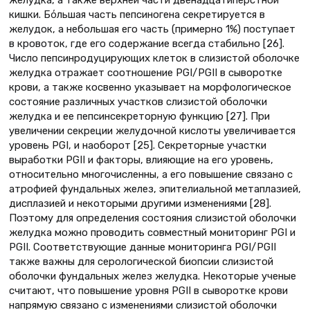
желудка, а также верхней части двенадцатиперстной
кишки. Бόльшая часть пепсиногена секретируется в
желудок, а небольшая его часть (примерно 1%) поступает
в кровоток, где его содержание всегда стабильно [26].
Число пепсинродуцирующих клеток в слизистой оболочке
желудка отражает соотношение PGI/PGII в сыворотке
крови, а также косвенно указывает на морфологическое
состояние различных участков слизистой оболочки
желудка и ее пепсинсекреторную функцию [27]. При
увеличении секреции желудочной кислоты увеличивается
уровень PGI, и наоборот [25]. Секреторные участки
выработки PGII и факторы, влияющие на его уровень,
относительно многочисленны, а его повышение связано с
атрофией фундальных желез, эпителиальной метаплазией,
дисплазией и некоторыми другими изменениями [28].
Поэтому для определения состояния слизистой оболочки
желудка можно проводить совместный мониторинг PGI и
PGII. Соответствующие данные мониторинга PGI/PGII
также важны для серологической биопсии слизистой
оболочки фундальных желез желудка. Некоторые ученые
считают, что повышение уровня PGII в сыворотке крови
напрямую связано с изменениями слизистой оболочки