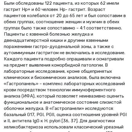
Были обследованы 122 пациента, из которых 62 имели
гастрит Нр+ и 60 человек Нр- гастрит. Возраст
пациентов колебался от 20 до 65 лет и был сопоставим в
обеих группах, соотношение женщин и мужчин в обеих
группах было также сопоставимо – 4:1 соответственно.
Пациенты с язвенной болезнью желудка и
двенадцатиперстной кишки и другими язвенными
поражениями гастро-дуоденальной зоны, а также с
аутоиммунным гастритом не включались в исследование.
Каждого пациента подробно опрашивали и осматривали
на предмет выявления коморбидной патологии. В
лабораторные исследования, кроме общепринятых
клинических и биохимических анализов, была включена
«Гастропанель» – комплекс лабораторных исследований
крови посредством технологии иммуноферментного
анализа (ИФА), который позволяет неинвазивно оценить
функциональное и анатомическое состояние слизистой
оболочки желудка. В «Гастропанели» исследуются:
базальный G17, PGI, PGII, оценка соотношения уровней PGI
и II, антитела IgG к H. pylori [36, 37]. Для диагностики
хеликобактериоза использовали классический уреазный