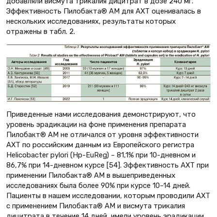
добавляли висмута трикалия дицитрат в дозе 240 мг.
Эффективность Пилобакта® АМ для АХТ оценивалась в
нескольких исследованиях, результаты которых
отражены в табл. 2.
Приведенные нами исследования демонстрируют, что
уровень эрадикации на фоне применения препарата
Пилобакт® АМ не отличался от уровня эффективности
АХТ по российским данным из Европейского регистра
Helicobacter pylori (Hp-EuReg) – 81,1% при 10-дневном и
86,7% при 14-дневном курсе [54]. Эффективность АХТ при
применении Пилобакта® АМ в вышеприведенных
исследованиях была более 90% при курсе 10–14 дней.
Пациенты в нашем исследовании, которым проводили АХТ
с применением Пилобакта® АМ и висмута трикалия
дицитрата в течение 14 дней, имели уровень эрадикации