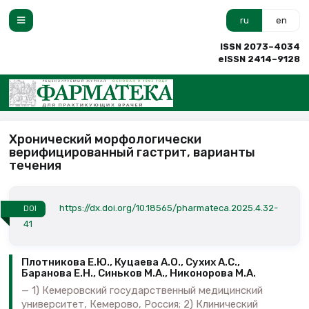
ru
en
ISSN 2073–4034
eISSN 2414–9128
Хронический морфологически
верифицированный гастрит, варианты
течения
https://dx.doi.org/10.18565/pharmateca.2025.4.32-
DOI
41
Плотникова Е.Ю., Куцаева А.О., Сухих А.С.,
Баранова Е.Н., Синьков М.А., Никонорова М.А.
1) Кемеровский государственный медицинский
университет, Кемерово, Россия; 2) Клинический