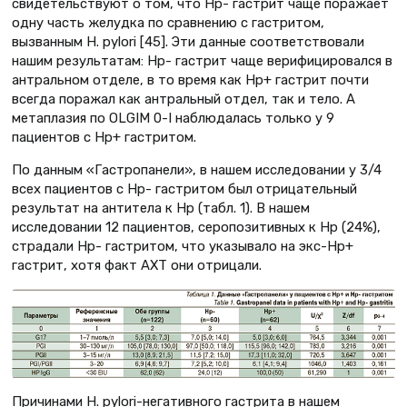
свидетельствуют о том, что Нр- гастрит чаще поражает
одну часть желудка по сравнению с гастритом,
вызванным H. pylori [45]. Эти данные соответствовали
нашим результатам: Нр- гастрит чаще верифицировался в
антральном отделе, в то время как Нр+ гастрит почти
всегда поражал как антральный отдел, так и тело. А
метаплазия по OLGIM 0-I наблюдалась только у 9
пациентов с Нр+ гастритом.
По данным «Гастропанели», в нашем исследовании у 3/4
всех пациентов с Нр- гастритом был отрицательный
результат на антитела к Нр (табл. 1). В нашем
исследовании 12 пациентов, серопозитивных к Hp (24%),
страдали Нр- гастритом, что указывало на экс-Нр+
гастрит, хотя факт АХТ они отрицали.
Причинами H. pylori-негативного гастрита в нашем