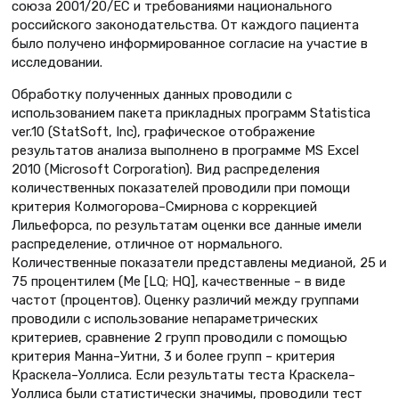
союза 2001/20/ЕС и требованиями национального
российского законодательства. От каждого пациента
было получено информированное согласие на участие в
исследовании.
Обработку полученных данных проводили с
использованием пакета прикладных программ Statistica
ver.10 (StatSoft, Inc), графическое отображение
результатов анализа выполнено в программе MS Excel
2010 (Microsoft Corporation). Вид распределения
количественных показателей проводили при помощи
критерия Колмогорова–Смирнова с коррекцией
Лильефорса, по результатам оценки все данные имели
распределение, отличное от нормального.
Количественные показатели представлены медианой, 25 и
75 процентилем (Me [LQ; HQ], качественные – в виде
частот (процентов). Оценку различий между группами
проводили с использование непараметрических
критериев, сравнение 2 групп проводили с помощью
критерия Манна–Уитни, 3 и более групп – критерия
Краскела–Уоллиса. Если результаты теста Краскела–
Уоллиса были статистически значимы, проводили тест