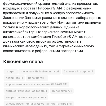
фармакохимический сравнительный анализ препаратов,
входящих в состав Пилобакт® АМ, с референсными
препаратами и получили их высокую сопоставимость.
Заключение: Значимые различия в клинико-лабораторных
показателях у пациентов с Нр+ Нр- гастритами выявлены
только в морфологических данных. Одним из
антихеликобактерных вариантов лечения может
использоваться комбинация Пилобакт® АМ, которая
доказала как свою высокую эффективность в
клинических наблюдениях, так и фармакохимическую
сопоставимость с референсными препаратами.
Ключевые слова
гастрит
инфекции Helicobacter pylori
базальный гастрин-17
пепсиноген I
пепсиноген II
морфологическое исследование OLGA/OLGIM
антихеликобактерная терапия
Пилобакт® АМ
инфракрасная спектроскопия
высокоэффективная жидкостная хроматография