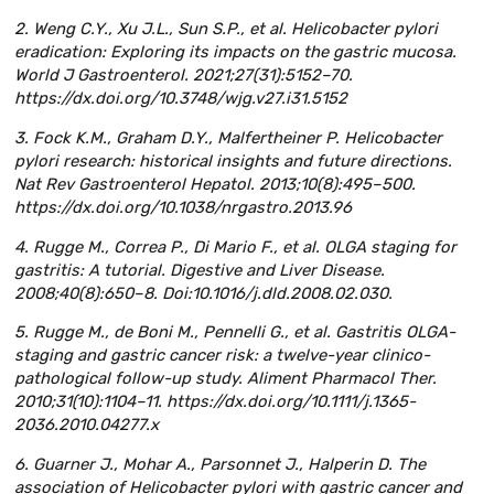
2. Weng C.Y., Xu J.L., Sun S.P., et al. Helicobacter pylori
eradication: Exploring its impacts on the gastric mucosa.
World J Gastroenterol. 2021;27(31):5152–70.
https://dx.doi.org/10.3748/wjg.v27.i31.5152
3. Fock K.M., Graham D.Y., Malfertheiner P. Helicobacter
pylori research: historical insights and future directions.
Nat Rev Gastroenterol Hepatol. 2013;10(8):495–500.
https://dx.doi.org/10.1038/nrgastro.2013.96
4. Rugge M., Correa P., Di Mario F., et al. OLGA staging for
gastritis: A tutorial. Digestive and Liver Disease.
2008;40(8):650–8. Doi:10.1016/j.dld.2008.02.030.
5. Rugge M., de Boni M., Pennelli G., et al. Gastritis OLGA-
staging and gastric cancer risk: a twelve-year clinico-
pathological follow-up study. Aliment Pharmacol Ther.
2010;31(10):1104–11. https://dx.doi.org/10.1111/j.1365-
2036.2010.04277.x
6. Guarner J., Mohar A., Parsonnet J., Halperin D. The
association of Helicobacter pylori with gastric cancer and