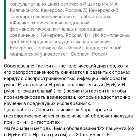
консультативно-диагностический центр им. И.А.
Колпинского, Кемерово, Россия; 3) Кемеровский
государственный университет, лаборатория
«Физико-химических исследований
фармакологически активных и природных
соединений», Кемерово, Россия; 4) НИИ Комплексных
проблем сердечно-сосудистых заболеваний,
Кемерово, Россия; 5) Алтайский государственный
медицинский университет, Барнаул, Россия
Обоснование: Гастрит – гистологический диагноз, хотя
его распространенность снижается в развитых странах
наряду с распространенностью инфекции Helicobacter
pylori. Мы выделили H. pylori-положительный (Нр+) и H.
pylori-отрицательный (Нр-) варианты гастрита, чтобы
проанализировать взаимосвязи, которые недостаточно
изучены в предыдущих исследованиях.
Цель работы: Оценить клинико-лабораторные и
гистологические изменения слизистой оболочки желудка
при Нр+ и Нр- гастритах.
Материалы и методы: Были обследованы 122 пациента (62
с Нр+ и 60 с Нр- гастритом) от 20 до 65 лет. В