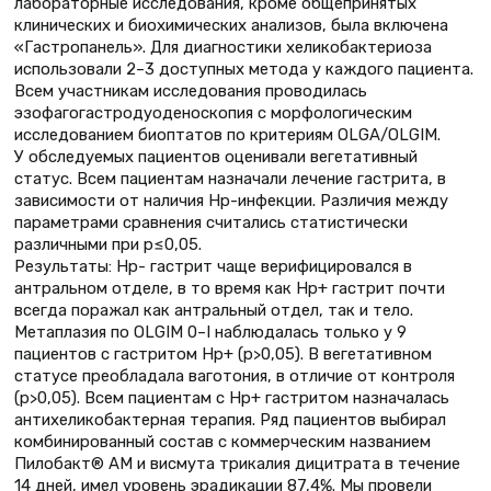
лабораторные исследования, кроме общепринятых
клинических и биохимических анализов, была включена
«Гастропанель». Для диагностики хеликобактериоза
использовали 2–3 доступных метода у каждого пациента.
Всем участникам исследования проводилась
эзофагогастродуоденоскопия с морфологическим
исследованием биоптатов по критериям OLGA/OLGIM.
У обследуемых пациентов оценивали вегетативный
статус. Всем пациентам назначали лечение гастрита, в
зависимости от наличия Нр-инфекции. Различия между
параметрами сравнения считались статистически
различными при р≤0,05.
Результаты: Нр- гастрит чаще верифицировался в
антральном отделе, в то время как Нр+ гастрит почти
всегда поражал как антральный отдел, так и тело.
Метаплазия по OLGIM 0–I наблюдалась только у 9
пациентов с гастритом Нр+ (p>0,05). В вегетативном
статусе преобладала ваготония, в отличие от контроля
(p>0,05). Всем пациентам с Нр+ гастритом назначалась
антихеликобактерная терапия. Ряд пациентов выбирал
комбинированный состав с коммерческим названием
Пилобакт® АМ и висмута трикалия дицитрата в течение
14 дней, имел уровень эрадикации 87,4%. Мы провели