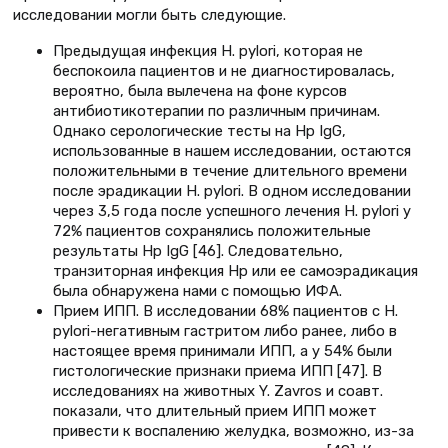
исследовании могли быть следующие.
Предыдущая инфекция H. pylori, которая не
беспокоила пациентов и не диагностировалась,
вероятно, была вылечена на фоне курсов
антибиотикотерапии по различным причинам.
Однако серологические тесты на Нр IgG,
использованные в нашем исследовании, остаются
положительными в течение длительного времени
после эрадикации H. pylori. В одном исследовании
через 3,5 года после успешного лечения H. pylori у
72% пациентов сохранялись положительные
результаты Нр IgG [46]. Следовательно,
транзиторная инфекция Нр или ее самоэрадикация
была обнаружена нами с помощью ИФА.
Прием ИПП. В исследовании 68% пациентов с H.
pylori-негативным гастритом либо ранее, либо в
настоящее время принимали ИПП, а у 54% были
гистологические признаки приема ИПП [47]. В
исследованиях на животных Y. Zavros и соавт.
показали, что длительный прием ИПП может
привести к воспалению желудка, возможно, из-за