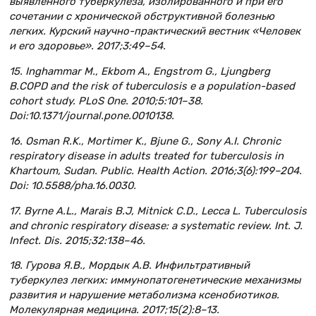
выявленного туберкулеза, изолированного и при его
сочетании с хронической обструктивной болезнью
легких. Курский научно-практический вестник «Человек
и его здоровье». 2017;3:49–54.
15. Inghammar M., Ekbom A., Engstrom G., Ljungberg
B.COPD and the risk of tuberculosis e a population-based
cohort study. PLoS One. 2010;5:101–38.
Doi:10.1371/journal.pone.0010138.
16. Osman R.K., Mortimer K., Bjune G., Sony A.I. Chronic
respiratory disease in adults treated for tuberculosis in
Khartoum, Sudan. Public. Health Action. 2016;3(6):199–204.
Doi: 10.5588/pha.16.0030.
17. Byrne A.L., Marais B.J, Mitnick C.D., Lecca L. Tuberculosis
and chronic respiratory disease: a systematic review. Int. J.
Infect. Dis. 2015;32:138–46.
18. Гурова Я.В., Мордык А.В. Инфильтративный
туберкулез легких: иммунопатогенетические механизмы
развития и нарушение метаболизма ксенобиотиков.
Молекулярная медицина. 2017;15(2):8–13.