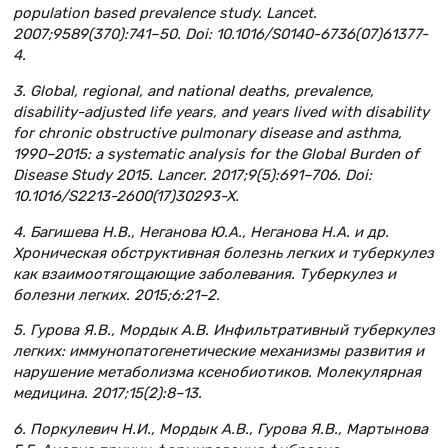
population based prevalence study. Lancet.
2007;9589(370):741–50. Doi: 10.1016/S0140-6736(07)61377-
4.
3. Global, regional, and national deaths, prevalence,
disability-adjusted life years, and years lived with disability
for chronic obstructive pulmonary disease and asthma,
1990–2015: a systematic analysis for the Global Burden of
Disease Study 2015. Lancer. 2017;9(5):691–706. Doi:
10.1016/S2213-2600(17)30293-X.
4. Багишева Н.В., Неганова Ю.А., Неганова Н.А. и др.
Хроническая обструктивная болезнь легких и туберкулез
как взаимоотягощающие заболевания. Туберкулез и
болезни легких. 2015;6:21–2.
5. Гурова Я.В., Мордык А.В. Инфильтративный туберкулез
легких: иммунопатогенетические механизмы развития и
нарушение метаболизма ксенобиотиков. Молекулярная
медицина. 2017;15(2):8–13.
6. Поркулевич Н.И., Мордык А.В., Гурова Я.В., Мартынова