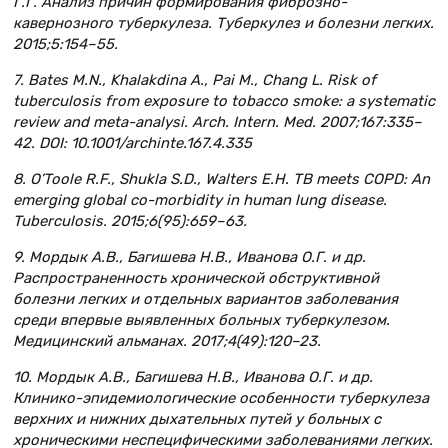
Г.Г. Анализ причин формирования фиброзно-
кавернозного туберкулеза. Туберкулез и болезни легких.
2015;5:154–55.
7. Bates M.N., Khalakdina A., Pai M., Chang L. Risk of
tuberculosis from exposure to tobacco smoke: a systematic
review and meta-analysi. Arch. Intern. Med. 2007;167:335–
42. DOI: 10.1001/archinte.167.4.335
8. O’Toole R.F., Shukla S.D., Walters E.H. TB meets COPD: An
emerging global co-morbidity in human lung disease.
Tuberculosis. 2015;6(95):659–63.
9. Мордык А.В., Багишева Н.В., Иванова О.Г. и др.
Распространенность хронической обструктивной
болезни легких и отдельных вариантов заболевания
среди впервые выявленных больных туберкулезом.
Медицинский альманах. 2017;4(49):120–23.
10. Мордык А.В., Багишева Н.В., Иванова О.Г. и др.
Клинико-эпидемиологические особенности туберкулеза
верхних и нижних дыхательных путей у больных с
хроническими неспецифическими заболеваниями легких.