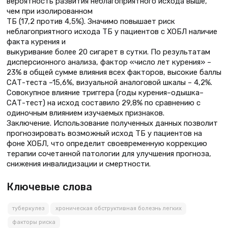
вероятность развития неблагоприятного исхода выше,
чем при изолированном
ТБ (17,2 против 4,5%). Значимо повышает риск
неблагоприятного исхода ТБ у пациентов с ХОБЛ наличие
факта курения и
выкуривание более 20 сигарет в сутки. По результатам
дисперсионного анализа, фактор «число лет курения» –
23% в общей сумме влияния всех факторов, высокие баллы
САТ-теста –15,6%, визуальной аналоговой шкалы – 4,2%.
Совокупное влияние триггера (годы курения–одышка–
САТ-тест) на исход составило 29,8% по сравнению с
одиночным влиянием изучаемых признаков.
Заключение. Использование полученных данных позволит
прогнозировать возможный исход ТБ у пациентов на
фоне ХОБЛ, что определит своевременную коррекцию
терапии сочетанной патологии для улучшения прогноза,
снижения инвалидизации и смертности.
Ключевые слова
туберкулез
хроническая обструктивная болезнь легких
факторы риска