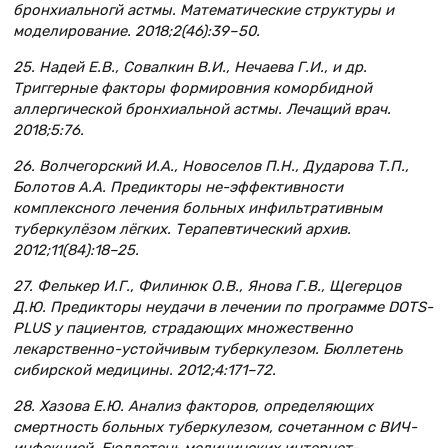
бронхиальногй астмы. Математические структуры и
моделирование. 2018;2(46):39–50.
25. Надей Е.В., Совалкин В.И., Нечаева Г.И., и др.
Триггерные факторы формировния коморбидной
аллергической бронхиальной астмы. Лечащий врач.
2018;5:76.
26. Волчегорский И.А., Новоселов П.Н., Дударова Т.П.,
Болотов А.А. Предикторы не-эффективности
комплексного лечения больных инфильтративным
туберкулёзом лёгких. Терапевтический архив.
2012;11(84):18–25.
27. Фелькер И.Г., Филинюк О.В., Янова Г.В., Щегерцов
Д.Ю. Предикторы неудачи в лечении по программе DOTS-
PLUS у пациентов, страдающих множественно
лекарственно-устойчивым туберкулезом. Бюллетень
сибирской медицины. 2012;4:171–72.
28. Хазова Е.Ю. Анализ факторов, определяющих
смертность больных туберкулезом, сочетанном с ВИЧ-
инфекцией. Бюллетень медицинских интернет-