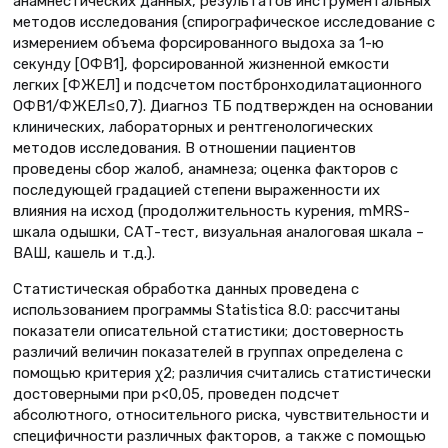
анамнестических данных, результатов инструментальных
методов исследования (спирографическое исследование с
измерением объема форсированного выдоха за 1-ю
секунду [ОФВ1], форсированной жизненной емкости
легких [ФЖЕЛ] и подсчетом постбронходилатационного
ОФВ1/ФЖЕЛ≤0,7). Диагноз ТБ подтвержден на основании
клинических, лабораторных и рентгенологических
методов исследования. В отношении пациентов
проведены сбор жалоб, анамнеза; оценка факторов с
последующей градацией степени выраженности их
влияния на исход (продолжительность курения, mMRS-
шкала одышки, САТ-тест, визуальная аналоговая шкала –
ВАШ, кашель и т.д.).
Статистическая обработка данных проведена с
использованием программы Statistica 8.0: рассчитаны
показатели описательной статистики; достоверность
различий величин показателей в группах определена с
помощью критерия χ2; различия считались статистически
достоверными при p<0,05, проведен подсчет
абсолютного, относительного риска, чувствительности и
специфичности различных факторов, а также с помощью