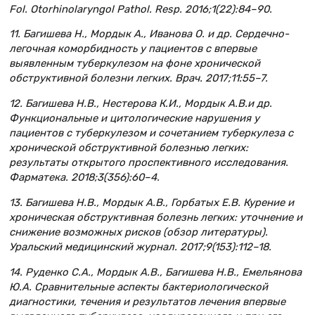
Fol. Otorhinolaryngol Pathol. Resp. 2016;1(22):84–90.
11. Багишева Н., Мордык А., Иванова О. и др. Сердечно-
легочная коморбидность у пациентов с впервые
выявленным туберкулезом на фоне хронической
обструктивной болезни легких. Врач. 2017;11:55–7.
12. Багишева Н.В., Нестерова К.И., Мордык А.В.и др.
Функциональные и цитологические нарушения у
пациентов с туберкулезом и сочетанием туберкулеза с
хронической обструктивной болезнью легких:
результаты открытого проспективного исследования.
Фарматека. 2018;3(356):60–4.
13. Багишева Н.В., Мордык А.В., Горбатых Е.В. Курение и
хроническая обструктивная болезнь легких: уточнение и
снижение возможных рисков (обзор литературы).
Уральский медицинский журнал. 2017;9(153):112–18.
14. Руденко С.А., Мордык А.В., Багишева Н.В., Емельянова
Ю.А. Сравнительные аспекты бактериологической
диагностики, течения и результатов лечения впервые