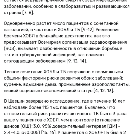
заболеваний, особенно в слаборазвитых и развивающихся
странах [7, 8].
Одновременно растет число пациентов с сочетанной
патологией, в частности ХОБЛ и ТБ [9–12]. Увеличение
бремени ХОБЛ в ближайшие десятилетия, как это
предсказывает Всемирная организация здравоохранения
(ВОЗ), вызывает озабоченность в отношении борьбы, в
т.ч. и с туберкулезной инфекцией, как взаимно
отягощающим заболеванием [9, 13, 14].
Тесное сочетание ХОБЛ и ТБ сопряжено с возможными
общими факторами риска развития обоих заболеваний:
курение, вдыхание дыма, промышленные аэрополлютанты,
низкий социально-экономический статус [4, 12, 13].
В Швеции завершено исследование, где в течение 16 лет
наблюдали более 115 тыс. пациентов. Выявлено, что
относительный риск развития активного ТБ был в 3 раза
выше у пациентов с ХОБЛ, чем в контроле (отношение
шансов [ОШ]=3,0, 95% доверительный интервал [ДИ] –
2,4–4,0; р<0,005) [15, 16]. У пациентов с ХОБЛ+ТБ был в 2