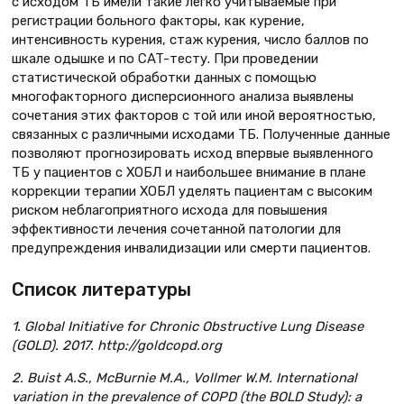
с исходом ТБ имели такие легко учитываемые при
регистрации больного факторы, как курение,
интенсивность курения, стаж курения, число баллов по
шкале одышке и по CAT-тесту. При проведении
статистической обработки данных с помощью
многофакторного дисперсионного анализа выявлены
сочетания этих факторов с той или иной вероятностью,
связанных с различными исходами ТБ. Полученные данные
позволяют прогнозировать исход впервые выявленного
ТБ у пациентов с ХОБЛ и наибольшее внимание в плане
коррекции терапии ХОБЛ уделять пациентам с высоким
риском неблагоприятного исхода для повышения
эффективности лечения сочетанной патологии для
предупреждения инвалидизации или смерти пациентов.
Список литературы
1. Global Initiative for Chronic Obstructive Lung Disease
(GOLD). 2017. http://goldcopd.org
2. Buist A.S., McBurnie M.A., Vollmer W.M. International
variation in the prevalence of COPD (the BOLD Study): a