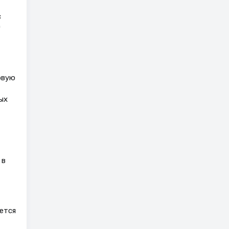
с
0
рвую
ых
 в
ется