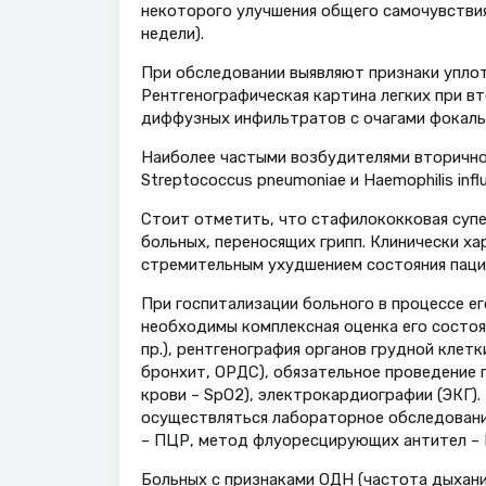
некоторого улучшения общего самочувствия 
недели).
При обследовании выявляют признаки уплот
Рентгенографическая картина легких при в
диффузных инфильтратов с очагами фокаль
Наиболее частыми возбудителями вторичной
Streptococcus pneumoniae и Haemophilis influen
Стоит отметить, что стафилококковая супе
больных, переносящих грипп. Клинически х
стремительным ухудшением состояния паци
При госпитализации больного в процессе ег
необходимы комплексная оценка его состоян
пр.), рентгенография органов грудной клетк
бронхит, ОРДС), обязательное проведение 
крови – SрO2), электрокардиографии (ЭКГ)
осуществляться лабораторное обследовани
– ПЦР, метод флуоресцирующих антител – 
Больных с признаками ОДН (частота дыхани