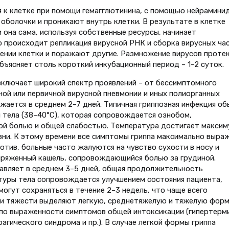
 к клетке при помощи гемагглютинина, с помощью нейрамини
болочки и проникают внутрь клетки. В результате в клетке
она сама, используя собственные ресурсы, начинает
 происходит репликация вирусной РНК и сборка вирусных час
нии клетки и поражают другие. Размножение вирусов проте
бъясняет столь короткий инкубационный период – 1–2 суток.
включает широкий спектр проявлений – от бессимптомного
ной или первичной вирусной пневмонии и иных полиорганных
ается в среднем 2–7 дней. Типичная гриппозная инфекция об
 тела (38–40°С), которая сопровождается ознобом,
ной болью и общей слабостью. Температура достигает максим
зни. К этому времени все симптомы гриппа максимально выра
ротив, больные часто жалуются на чувство сухости в носу и
напряженный кашель, сопровождающийся болью за грудиной.
авляет в среднем 3–5 дней, общая продолжительность
атуры тела сопровождается улучшением состояния пациента,
огут сохраняться в течение 2–3 недель, что чаще всего
ни тяжести выделяют легкую, среднетяжелую и тяжелую фор
 по выраженности симптомов общей интоксикации (гипертерми
агического синдрома и пр.). В случае легкой формы гриппа