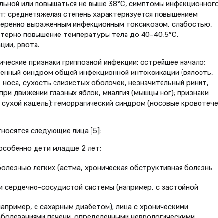
льной или повышаться не выше 38°С, симптомы инфекционног
т; среднетяжелая степень характеризуется повышением
умеренно выраженным инфекционным токсикозом, слабостью,
ктерно повышение температуры тела до 40–40,5°С,
ции, рвота.
ческие признаки гриппозной инфекции: острейшее начало;
енный синдром общей инфекционной интоксикации (вялость,
ь носа, сухость слизистых оболочек, незначительный ринит,
при движении глазных яблок, миалгия (мышцы ног); признаки
 сухой кашель); геморрагический синдром (носовые кровотече
тносятся следующие лица [5]:
особенно дети младше 2 лет;
болезнью легких (астма, хроническая обструктивная болезнь
и сердечно-сосудистой системы (например, с застойной
апример, с сахарным диабетом); лица с хроническими
аболеваниями печени, определенными неврологическими