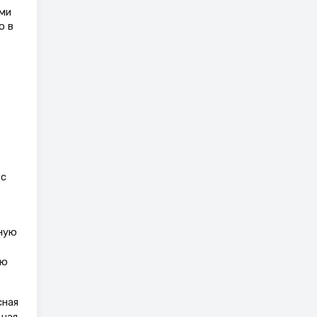
ми
о в
 с
ную
ию
сная