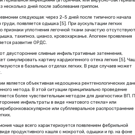
актериальной инфекциями (вторичная, или вирусно-бактериал
ез несколько дней после заболевания гриппом.
евмонии следующая: через 2–5 дней после типичного начала
 груди, появляется одышка [5]. При аускультации легких
о признаки уплотнения легочной ткани зачастую отсутствуют
ышка, тахипноэ, цианоз, кровохарканье. Апогеем проявления
яется развитие ОРДС.
яют двусторонние сливные инфильтративные затемнения,
жет симулировать картину кардиогенного отека легких [5]. Ча
лизуются в базальных отделах легких. В ряде случаев может
.
ии является объективная недооценка рентгенологических дан
ного метода. В этой ситуации принципиально проведение
ляется более чувствительным методом для диагностики ВП. 
торонние инфильтраты в виде «матового стекла» или
ерибронховаскулярное или субплевральное распространение 
гких.
мония чаще всего характеризуется появлением фебрильной
виде продуктивного кашля с мокротой, одышки и пр. на фоне