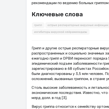
рекомендации по ведению больных гриппом 
Ключевые слова
грипп
острые респираторные вирусные инфекции
ингибиторы вирусной нейраминидазы
Грипп и другие острые респираторные виру
распространенных и социально значимых за
ежегодно грипп и ОРВИ переносят порядка 5
эпидемический подъем заболеваемости гри
зарегистрировано в 68 субъектах Российско
были диагностированы у 3,5 млн человек. П
осложнений, вызванных гриппом, в стране у
Столь высокие заболеваемость и летальнос
экономические последствия. Известно, что
млрд долл. в год [3].
Вирус гриппа относится к семейству ортом