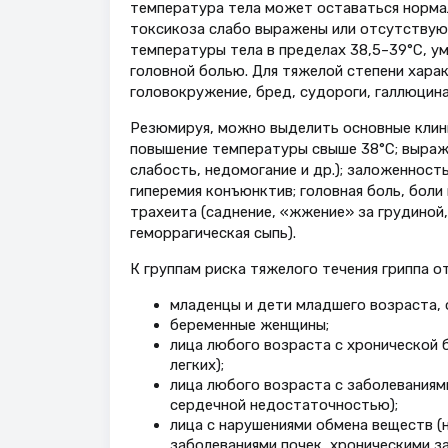
температура тела может оставаться норма
токсикоза слабо выражены или отсутствую
температуры тела в пределах 38,5–39°С, 
головной болью. Для тяжелой степени хара
головокружение, бред, судороги, галлюцина
Резюмируя, можно выделить основные клини
повышение температуры свыше 38°С; выраж
слабость, недомогание и др.); заложенност
гиперемия конъюнктив; головная боль, боли 
трахеита (саднение, «жжение» за грудиной,
геморрагическая сыпь).
К группам риска тяжелого течения гриппа о
младенцы и дети младшего возраста, 
беременные женщины;
лица любого возраста с хронической 
легких);
лица любого возраста с заболеваниям
сердечной недостаточностью);
лица с нарушениями обмена веществ (н
заболеваниями почек, хроническими з