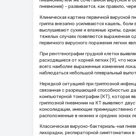
пневмония) или же сочетанной вирусной и б
пневмония) – развивается, как правило, чер
Клиническая картина первичной вирусной пн
гриппа внезапно усиливаются кашель, боли в
выслушивают сухие и влажные хрипы, однак
тяжелых случаях появляются выраженная од
первичного вирусного поражения легких явл
При рентгенографии грудной клетки выявл
расходящиеся от корней легких [9], что мо
всего наиболее выраженные изменения лока
наблюдаться небольшой плевральный выпот
Нередкой ситуацией при гриппозной инфекц
связанная с разрешающей способностью дан
компьютерной томографии (КТ), которая яв
гриппозной пневмонии на КТ выявляют двус
консолидации, имеющие преимущественно п
расположенные в нижних и средних зонах ле
Классическая вирусно-бактериаль-ная пнев
лихорадки, респираторной симптоматики в 