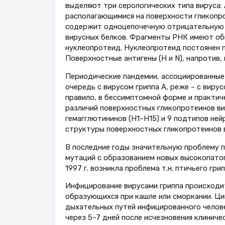
выделяют три серологических типа вируса: А
располагающимися на поверхности гликопрот
содержит одноцепочечную отрицательную ц
вирусных белков. Фрагменты РНК имеют об
нуклеопротеид. Нуклеопротеид постоянен по
Поверхностные антигены (H и N), напротив,
Периодические пандемии, ассоциированные
очередь с вирусом гриппа А, реже – с вирус
правило, в бессимптомной форме и практиче
различий поверхностных гликопротеинов ви
гемагглютининов (Н1–Н15) и 9 подтипов ней
структуры поверхностных гликопротеинов в
В последние годы значительную проблему 
мутаций с образованием новых высокопатог
1997 г. возникла проблема т.н. птичьего грипп
Инфицирование вирусами гриппа происходит
образующихся при кашле или сморкании. Цик
дыхательных путей инфицированного челове
через 5–7 дней после исчезновения клиниче