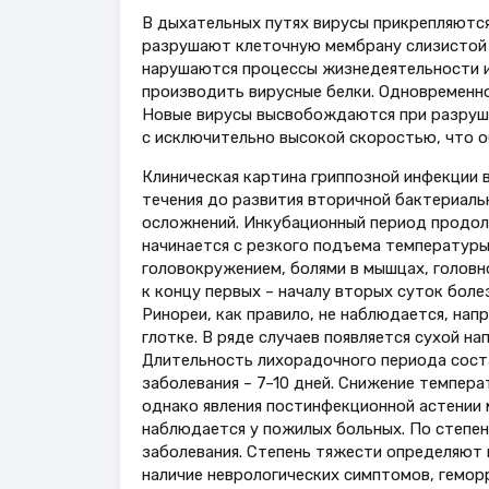
В дыхательных путях вирусы прикрепляются
разрушают клеточную мембрану слизистой о
нарушаются процессы жизнедеятельности и 
производить вирусные белки. Одновременно
Новые вирусы высвобождаются при разруше
с исключительно высокой скоростью, что о
Клиническая картина гриппозной инфекции 
течения до развития вторичной бактериаль
осложнений. Инкубационный период продолж
начинается с резкого подъема температуры
головокружением, болями в мышцах, голов
к концу первых – началу вторых суток боле
Ринореи, как правило, не наблюдается, нап
глотке. В ряде случаев появляется сухой 
Длительность лихорадочного периода сост
заболевания – 7–10 дней. Снижение темпер
однако явления постинфекционной астении м
наблюдается у пожилых больных. По степе
заболевания. Степень тяжести определяют
наличие неврологических симптомов, геморр