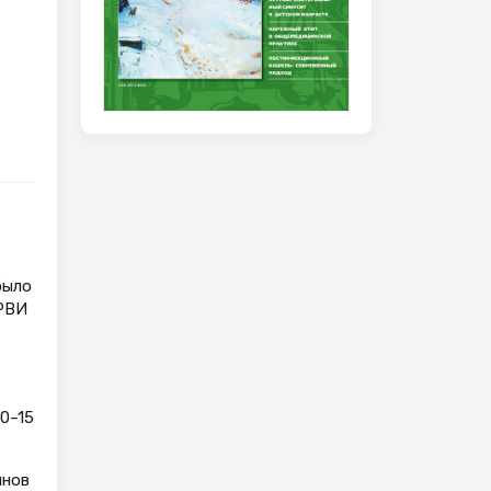
было
ОРВИ
0–15
инов