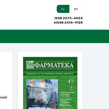
ru
en
ISSN 2073–4034
eISSN 2414–9128
ений