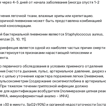
через 4–5 дней от начала заболевания (иногда спустя 1–2
нения легочной ткани, влажные хрипы или крепитацию.
торичной пневмонии может быть представлена комбинацией
ной консолидации.
 бактериальной пневмонии являются Staphylococcus aureus,
zae [5, 10, 11].
ринфекция является одной из наиболее частых причин смерти
арактеризуется признаками нарастающей гипоксемии и
ента.
о первичного обследования в условиях приемного отделения
ия (частота дыхания, пульс, артериальное давление, диурез 
и с целью уточнения характера поражения легких (пневмония,
пульсоксиметрии (содержание оксигемоглобина в артериальн
. При тяжелом течении гриппозной инфекции должно
е для идентификации возбудителя (полимеразная цепная реак
МФА, иммуноферментный анализ – ИФА).
я >30 в минуту, SpO2<90%) и органной недостаточности (остр