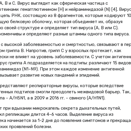
, В и С. Вирус выглядит как сферическая частица с
еинами: гемагглютинином (Н) и нейраминидазой (N) [4]. Виру
епь РНК, состоящую из 8 фрагментов, которые кодируют 1
щую белковую оболочку, которая объединяет их, образуя
 своей структуре и определяет тип вируса (А, В или С).
 изменчивы и определяют разные штаммы одного типа вируса.
 с высокой заболеваемостью и смертностью, связывают в пе
ом гриппа В. Напротив, грипп С у взрослых протекает, как
ски не влияет на уровень заболеваемости. С учетом антигенн
рус гриппа А подразделяется на подтипы: различают 15 видов
раминидаз (N1–N9). При этом каждое изменение антигенной
ызывает развитие новых пандемий и эпидемий.
представляют респираторные вирусы, которые вследствие
енных подтипов смогли преодолеть межвидовой барьер. Так,
а – А/H5N1, а в 2009 и 2016 гг. – свиного (А/H1N1).
 при вдыхании микрокапель секрета дыхательных путей,
л репликации длится 4–6 часов. Выделение вируса из
ка начинается за 1–2 дня до появления симптомов и прекраща
ских проявлений болезни.