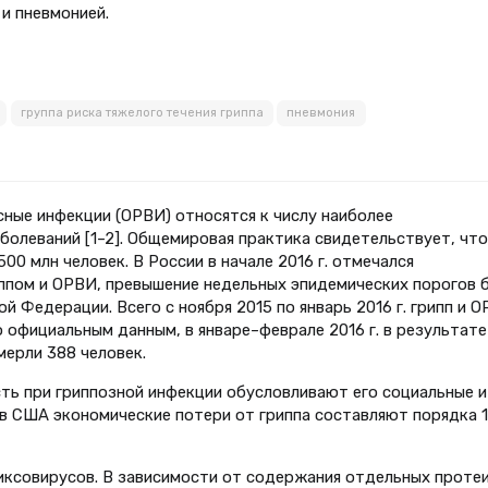
и пневмонией.
группа риска тяжелого течения гриппа
пневмония
сные инфекции (ОРВИ) относятся к числу наиболее
болеваний [1–2]. Общемировая практика свидетельствует, что
00 млн человек. В России в начале 2016 г. отмечался
ппом и ОРВИ, превышение недельных эпидемических порогов 
й Федерации. Всего с ноября 2015 по январь 2016 г. грипп и 
о официальным данным, в январе–феврале 2016 г. в результате
мерли 388 человек.
ть при гриппозной инфекции обусловливают его социальные и
 в США экономические потери от гриппа составляют порядка 1
иксовирусов. В зависимости от содержания отдельных проте