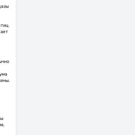
дазы
тиц.
кает
ычно
ума
жены.
мы
я,