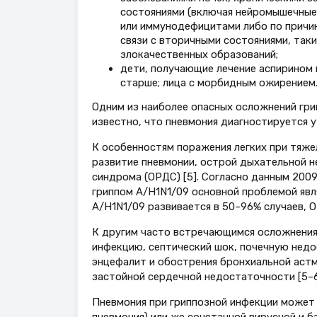
состояниями (включая нейромышечные,
или иммунодефицитами либо по причин
связи с вторичными состояниями, так
злокачественных образований;
дети, получающие лечение аспирином п
старше; лица с морбидным ожирением
Одним из наиболее опасных осложнений грип
известно, что пневмония диагностируется у 
К особенностям поражения легких при тяж
развитие пневмонии, острой дыхательной н
синдрома (ОРДС) [5]. Согласно данным 2009 
гриппом А/H1N1/09 основной проблемой явл
А/H1N1/09 развивается в 50–96% случаев, О
К другим часто встречающимся осложнения
инфекцию, септический шок, почечную нед
энцефалит и обострения бронхиальной астм
застойной сердечной недостаточности [5–6
Пневмония при гриппозной инфекции может 