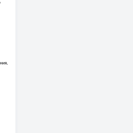
о
ния,