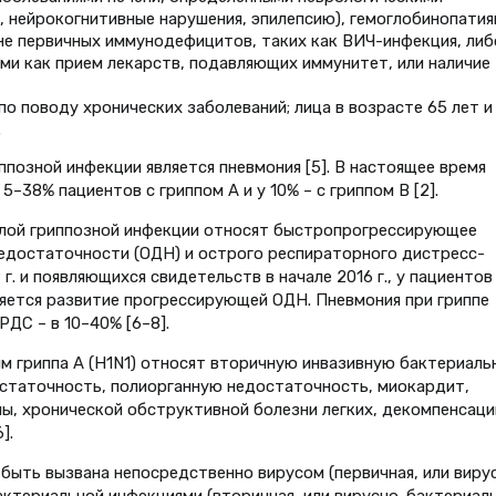
 нейрокогнитивные нарушения, эпилепсию), гемоглобинопатия
е первичных иммунодефицитов, таких как ВИЧ-инфекция, либ
ими как прием лекарств, подавляющих иммунитет, или наличие
о поводу хронических заболеваний; лица в возрасте 65 лет и
.
позной инфекции является пневмония [5]. В настоящее время
5–38% пациентов с гриппом А и у 10% – с гриппом В [2].
елой гриппозной инфекции относят быстропрогрессирующее
едостаточности (ОДН) и острого респираторного дистресс-
г. и появляющихся свидетельств в начале 2016 г., у пациентов
яется развитие прогрессирующей ОДН. Пневмония при гриппе
РДС – в 10–40% [6–8].
м гриппа A (H1N1) относят вторичную инвазивную бактериаль
остаточность, полиорганную недостаточность, миокардит,
ы, хронической обструктивной болезни легких, декомпенсац
].
быть вызвана непосредственно вирусом (первичная, или виру