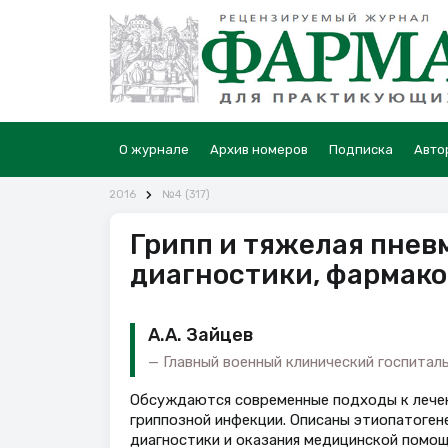
О журнале
Архив номеров
Подписка
Авто
2016
№4 (317)
Грипп и тяжелая пнев
диагностики, фармак
А.А. Зайцев
Главный военный клинический госпиталь
Обсуждаются современные подходы к лечени
гриппозной инфекции. Описаны этиопатогене
диагностики и оказания медицинской помощ