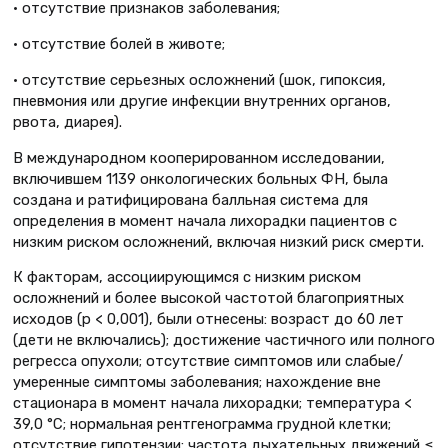
• отсутствие признаков заболевания;
• отсутствие болей в животе;
• отсутствие серьезных осложнений (шок, гипоксия,
пневмония или другие инфекции внутренних органов,
рвота, диарея).
В международном кооперированном исследовании,
включившем 1139 онкологических больных ФН, была
создана и ратифицирована балльная система для
определения в момент начала лихорадки пациентов с
низким риском осложнений, включая низкий риск смерти.
К факторам, ассоциирующимся с низким риском
осложнений и более высокой частотой благоприятных
исходов (p < 0,001), были отнесены: возраст до 60 лет
(дети не включались); достижение частичного или полного
регресса опухоли; отсутствие симптомов или слабые/
умеренные симптомы заболевания; нахождение вне
стационара в момент начала лихорадки; температура <
39,0 °С; нормальная рентгенограмма грудной клетки;
отсутствие гипотензии; частота дыхательных движений ≤