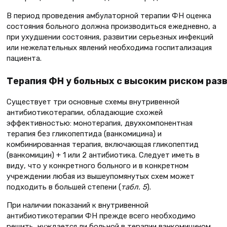
В период проведения амбулаторной терапии ФН оценка
состояния больного должна производиться ежедневно, а
при ухудшении состояния, развитии серьезных инфекций
или нежелательных явлений необходима госпитализация
пациента.
Терапия ФН у больных с высоким риском раз
Существует три основные схемы внутривенной
антибиотикотерапии, обладающие схожей
эффективностью: монотерапия, двухкомпонентная
терапия без гликопептида (ванкомицина) и
комбинированная терапия, включающая гликопептид
(ванкомицин) + 1 или 2 антибиотика. Следует иметь в
виду, что у конкретного больного и в конкретном
учреждении любая из вышеупомянутых схем может
подходить в большей степени (
табл. 5
).
При наличии показаний к внутривенной
антибиотикотерапии ФН прежде всего необходимо
решить, нуждается ли больной в терапии ванкомицином.