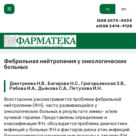
ru
en
ISSN 2073–4034
eISSN 2414–9128
Фебрильная нейтропения у онкологических
больных
Дмитриева Н.В., Багирова Н.С., Григорьевская З.В.,
Рябова И.А., Дьякова С.А., Петухова И.Н.
Всесторонне рассматривается проблема фебрильной
нейтропении (ФН), часто развивающейся у
онкологических больных в результате химио- и/или
лучевой терапии. Представлены определение и
классификация ФН, обсуждается проблема диагностики
инфекций у больных ФН и факторов риска этих инфекций.
Рассматриваются рациональные подходы к терапии ФН