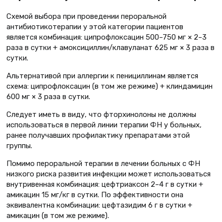
Схемой выбора при проведении пероральной
антибиотикотерапии у этой категории пациентов
является комбинация: ципрофлоксацин 500–750 мг × 2–3
раза в сутки + амоксициллин/клавуланат 625 мг × 3 раза в
сутки.
Альтернативой при аллергии к пенициллинам является
схема: ципрофлоксацин (в том же режиме) + клиндамицин
600 мг × 3 раза в сутки.
Следует иметь в виду, что фторхинолоны не должны
использоваться в первой линии терапии ФН у больных,
ранее получавших профилактику препаратами этой
группы.
Помимо пероральной терапии в лечении больных с ФН
низкого риска развития инфекции может использоваться
внутривенная комбинация: цефтриаксон 2–4 г в сутки +
амикацин 15 мг/кг в сутки. По эффективности она
эквивалентна комбинации: цефтазидим 6 г в сутки +
амикацин (в том же режиме).