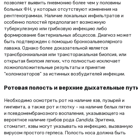
позволяет выявить пневмонию более чем у половины
больных ФН, у которых отсутствуют изменения на
рентгенограммах. Наличие локальных инфильтратов и
особенно полостей предполагает возможную
туберкулезную или грибковую инфекцию либо
формирование бактериальных абсцессов. Диагноз может
быть подтвержден с помощью бронхоальвеолярного
лаважа. Однако более доказательной является
трансбронхиальная или трансторакальная биопсия, или
открытая биопсия легких, что полностью исключает
ложноположительные результаты и принятие
“колонизаторов” за истинных возбудителей инфекции.
Ротовая полость и верхние дыхательные пут
Необходимо осмотреть рот на наличие язв, пузырей и
гингивита, а также рот и глотку – на наличие белых пятен
и псевдомембранозного воспаления, указывающего на
вероятное наличие грибов рода
Candida
. Эритема,
стоматит, язвы могут указывать на инфекцию, вызванную
вирусом простого герпеса. Полость носа должна быть