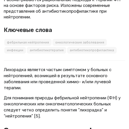
на основе факторов риска. Изложены современные
представления об антибиотикопрофилактике при
нейтропении.
Ключевые слова
фебрильная нейтропения
онкологические заболевания
инфекции
антибиотикотерапия
антибиотикопрофилактика
Лихорадка является частым симптомом у больных с
нейтропенией, возникшей в результате основного
заболевания или проведенной химио- и/или лучевой
терапии.
Для понимания природы фебрильной нейтропении (ФН) у
онкологических или онкогематологических больных
следует четко определить понятия “лихорадка” и
“нейтропения” [5].