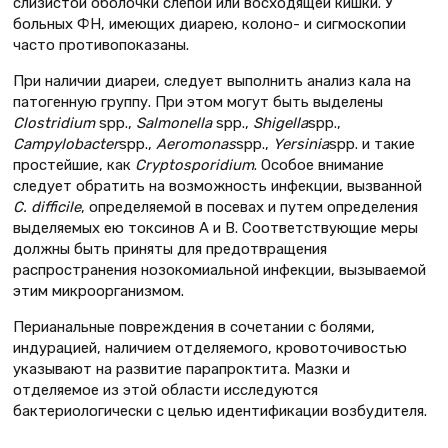
слизистой оболочки слепой или восходящей кишки. У
больных ФН, имеющих диарею, колоно- и сигмоскопии
часто противопоказаны.
При наличии диареи, следует выполнить анализ кала на
патогенную группу. При этом могут быть выделены
Clostridium
spp.,
Salmonella
spp.,
Shigella
spp.,
Campylobacter
spp.,
Aeromonas
spp.,
Yersinia
spp. и такие
простейшие, как
Cryptosporidium
. Особое внимание
следует обратить на возможность инфекции, вызванной
С. difficile
, определяемой в посевах и путем определения
выделяемых ею токсинов А и В. Соответствующие меры
должны быть приняты для предотвращения
распространения нозокомиальной инфекции, вызываемой
этим микроорганизмом.
Перианальные повреждения в сочетании с болями,
индурацией, наличием отделяемого, кровоточивостью
указывают на развитие парапроктита. Мазки и
отделяемое из этой области исследуются
бактериологически с целью идентификации возбудителя.