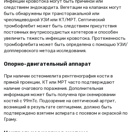
Инфекции кровотока могут быть причиной или
следствием эндокардита. Вегетации на клапанах могут
быть обнаружены при трансторакальной или
чреспищеводной УЗИ или КТ/МРТ. Септический
тромбофлебит может быть следствием присутствия
постоянных внутрисосудистых катетеров и способен
увеличить тяжесть инфекции кровотока. Протяженность
тромбофлебита может быть определена с помощью УЗИ/
допплеровского метода исследования.
Опорно-двигательный аппарат
При наличии остеомиелита рентгенография кости в
прямой проекции, КТ или МРТ часто подтверждают
наличие очагового поражения. Дополнительная
информация может быть получена при скенировании
костей с 99mTc. Подозрение на септический артрит,
возникший в результате септицемии, должно быть
подтверждено взятием аспирата с посевом и окраской по
Граму.