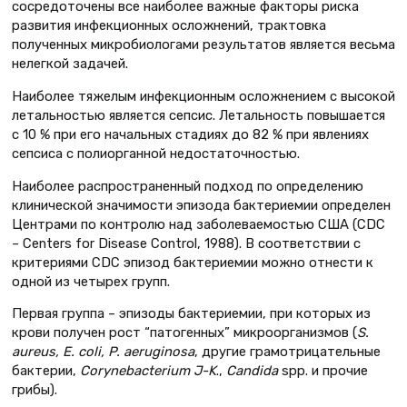
сосредоточены все наиболее важные факторы риска
развития инфекционных осложнений, трактовка
полученных микробиологами результатов является весьма
нелегкой задачей.
Наиболее тяжелым инфекционным осложнением с высокой
летальностью является сепсис. Летальность повышается
с 10 % при его начальных стадиях до 82 % при явлениях
сепсиса с полиорганной недостаточностью.
Наиболее распространенный подход по определению
клинической значимости эпизода бактериемии определен
Центрами по контролю над заболеваемостью США (CDC
– Centers for Disease Control, 1988). В соответствии с
критериями CDC эпизод бактериемии можно отнести к
одной из четырех групп.
Первая группа – эпизоды бактериемии, при которых из
крови получен рост “патогенных” микроорганизмов (
S.
aureus, E. coli, P. aeruginosa
, другие грамотрицательные
бактерии,
Corynebacterium J-K
.,
Candida
spp. и прочие
грибы).