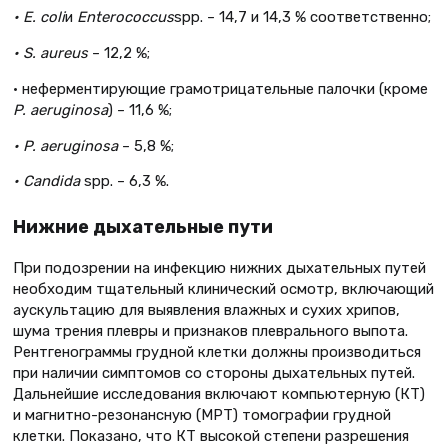
•
E
.
coli
и
Enterococcus
spp. – 14,7 и 14,3 % соответственно;
• S. aureus
– 12,2 %;
• неферментирующие грамотрицательные палочки (кроме
P. aeruginosa
) – 11,6 %;
• P. aeruginosa
– 5,8 %;
• Candida
spp. – 6,3 %.
Нижние дыхательные пути
При подозрении на инфекцию нижних дыхательных путей
необходим тщательный клинический осмотр, включающий
аускультацию для выявления влажных и сухих хрипов,
шума трения плевры и признаков плеврального выпота.
Рентгенограммы грудной клетки должны производиться
при наличии симптомов со стороны дыхательных путей.
Дальнейшие исследования включают компьютерную (КТ)
и магнитно-резонансную (МРТ) томографии грудной
клетки. Показано, что КТ высокой степени разрешения