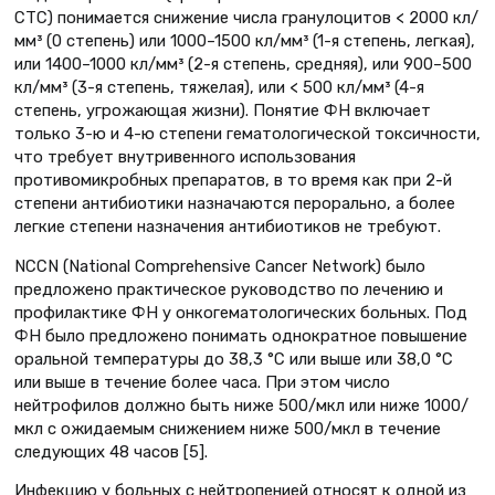
CTC) понимается снижение числа гранулоцитов < 2000 кл/
мм³ (0 степень) или 1000–1500 кл/мм³ (1-я степень, легкая),
или 1400–1000 кл/мм³ (2-я степень, средняя), или 900–500
кл/мм³ (3-я степень, тяжелая), или < 500 кл/мм³ (4-я
степень, угрожающая жизни). Понятие ФН включает
только 3-ю и 4-ю степени гематологической токсичности,
что требует внутривенного использования
противомикробных препаратов, в то время как при 2-й
степени антибиотики назначаются перорально, а более
легкие степени назначения антибиотиков не требуют.
NCCN (National Comprehensive Cancer Network) было
предложено практическое руководство по лечению и
профилактике ФН у онкогематологических больных. Под
ФН было предложено понимать однократное повышение
оральной температуры до 38,3 °С или выше или 38,0 °С
или выше в течение более часа. При этом число
нейтрофилов должно быть ниже 500/мкл или ниже 1000/
мкл с ожидаемым снижением ниже 500/мкл в течение
следующих 48 часов [5].
Инфекцию у больных с нейтропенией относят к одной из