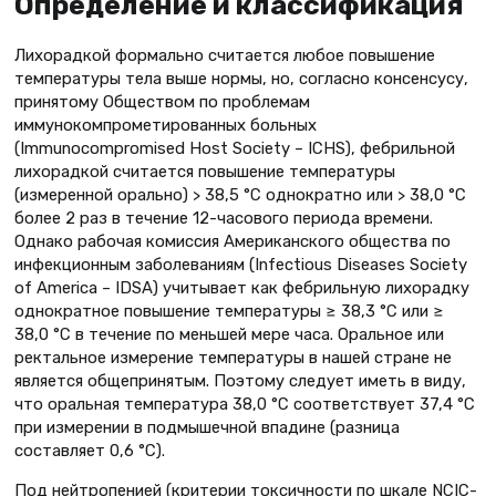
Определение и классификация
Лихорадкой формально считается любое повышение
температуры тела выше нормы, но, согласно консенсусу,
принятому Обществом по проблемам
иммунокомпрометированных больных
(Immunocompromised Host Society – ICHS), фебрильной
лихорадкой считается повышение температуры
(измеренной орально) > 38,5 °С однократно или > 38,0 °С
более 2 раз в течение 12-часового периода времени.
Однако рабочая комиссия Американского общества по
инфекционным заболеваниям (Infectious Diseases Society
of America – IDSA) учитывает как фебрильную лихорадку
однократное повышение температуры ≥ 38,3 °С или ≥
38,0 °С в течение по меньшей мере часа. Оральное или
ректальное измерение температуры в нашей стране не
является общепринятым. Поэтому следует иметь в виду,
что оральная температура 38,0 °С соответствует 37,4 °С
при измерении в подмышечной впадине (разница
составляет 0,6 °С).
Под нейтропенией (критерии токсичности по шкале NCIC-