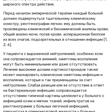
широкого спектра действия.
Перед началом эмпирической терапии каждый больной
должен подвергнуться тщательному клиническому
осмотру, рентгенографии легких; ему должны быть
произведены клинический и биохимический анализы крови,
общий анализ мочи, посев крови, аспирационная биопсия
из всех очагов, подозрительных в отношении инфекции [1,
2, 6].
У пациента с выраженной нейтропенией, особенно если
она сопровождается анемией, симптомы воспаления
могут быть минимальными или даже отсутствовать.
Лечение высокими дозами кортикостероидов также
может маскировать клинические симптомы инфекции и
воспаления, которые и так приуменьшены за счет
нейтропении. Слабая реакция или ее отсутствие в ответ
на бактериальную инфекцию сопровождается
отсутствием типичной картины целлюлита у больного с
инфекцией кожи и мягких тканей, инфильтратов на
рентгенограмме у больных легочной инфекцией,
плеоцитоза в спинномозговой жидкости у больных