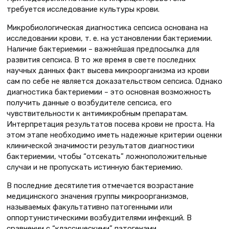
требуется исследование культуры крови.
Микробиологическая диагностика сепсиса основана на
исследовании крови, т. е. на установлении бактериемии.
Наличие бактериемии – важнейшая предпосылка для
развития сепсиса. В то же время в свете последних
научных данных факт высева микроорганизма из крови
сам по себе не является доказательством сепсиса. Однако
диагностика бактериемии – это основная возможность
получить данные о возбудителе сепсиса, его
чувствительности к антимикробным препаратам.
Интерпретация результатов посева крови не проста. На
этом этапе необходимо иметь надежные критерии оценки
клинической значимости результатов диагностики
бактериемии, чтобы “отсекать” ложноположительные
случаи и не пропускать истинную бактериемию.
В последние десятилетия отмечается возрастание
медицинского значения группы микроорганизмов,
называемых факультативно патогенными или
оппортунистическими возбудителями инфекций. В
сравнении с “классическими” патогенами