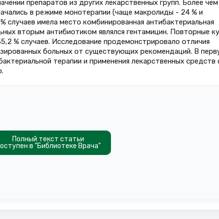
значении препаратов из других лекарственных групп. Более чем
начались в режиме монотерапии (чаще макролиды - 24 % и
,9 % случаев имела место комбинированная антибактериальная
ольных вторым антибиотиком являлся гентамицин. Повторные к
35,2 % случаев. Исследование продемонстрировало отличия
лизированных больных от существующих рекомендаций. В перв
бактериальной терапии и применения лекарственных средств 
.
Полный текст статьи
оступен в "Библиотеке Врача"