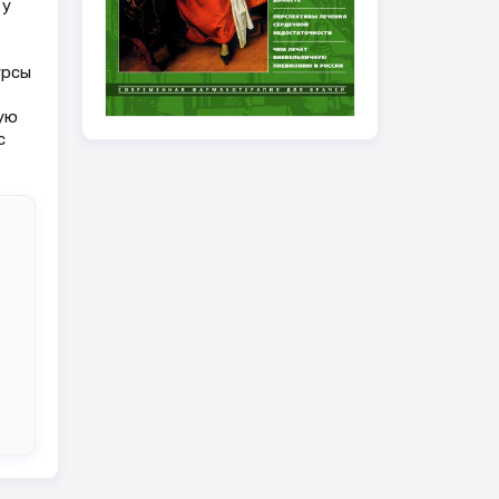
 у
урсы
ую
с