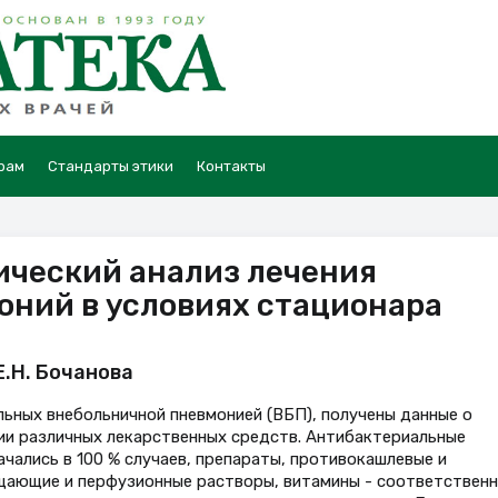
рам
Стандарты этики
Контакты
ческий анализ лечения
ний в условиях стационара
Е.Н. Бочанова
ьных внебольничной пневмонией (ВБП), получены данные о
ии различных лекарственных средств. Антибактериальные
чались в 100 % случаев, препараты, противокашлевые и
ающие и перфузионные растворы, витамины - соответственн