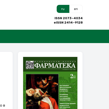
ru
en
ISSN 2073–4034
eISSN 2414–9128
о в