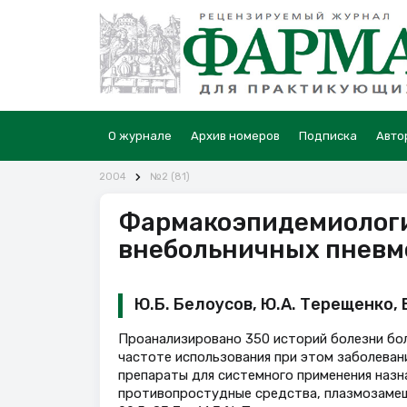
О журнале
Архив номеров
Подписка
Авто
2004
№2 (81)
Фармакоэпидемиологи
внебольничных пневмо
Ю.Б. Белоусов, Ю.А. Терещенко, 
Проанализировано 350 историй болезни бол
частоте использования при этом заболеван
препараты для системного применения назна
противопростудные средства, плазмозамещ