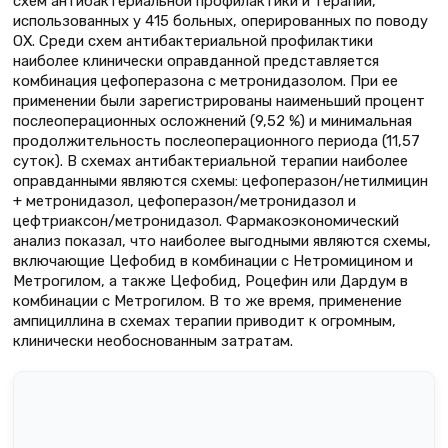
схем антибактериальной профилактики и терапии,
использованных у 415 больных, оперированных по поводу
ОХ. Среди схем антибактериальной профилактики
наиболее клинически оправданной представляется
комбинация цефоперазона с метронидазолом. При ее
применении были зарегистрированы наименьший процент
послеоперационных осложнений (9,52 %) и минимальная
продолжительность послеоперационного периода (11,57
суток). В схемах антибактериальной терапии наиболее
оправданными являются схемы: цефоперазон/нетилмицин
+ метронидазол, цефоперазон/метронидазол и
цефтриаксон/метронидазол. Фармакоэкономический
анализ показал, что наиболее выгодными являются схемы,
включающие Цефобид в комбинации с Нетромицином и
Метрогилом, а также Цефобид, Роцефин или Дардум в
комбинации с Метрогилом. В то же время, применение
ампициллина в схемах терапии приводит к огромным,
клинически необоснованным затратам.