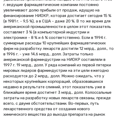
г. ведущие фармацевтические компании постоянно
увеличивают долю прибыли от продаж, идущую на
финансирование НИОКР, которая достигает сегодня 15 %
(в 1981 г. - 9,5 %), а в США - даже 20 %. В то же время для
американской промышленности в целом этот показатель
составляет 3 % (в компьютерной индустрии и
электронике - 8 % и 6 % соответственно. Если в 1994 г.
суммарные расходы 10 крупнейших фармацевтических
фирм на разработку лекарств достигли 12 млрд., долл., то
в 1996 г. - уже 14,6 млрд., долл. Затраты только
американской фарминдустрии на НИОКР составляли в
1997 г. 19 млрд., долл. У ряда компаний из первой пятерки
мировых лидеров фарминдустрии на эти цели ежегодно
расходуется до 2 млрд., долл. Можно ожидать, что у
некоторых крупнейших корпораций, образовавшихся
недавно в результате слияний, этот показатель уже в
ближайшее время достигнет 3 млрд., долл. Колоссальные
затраты на разработку новых лекарств связаны, прежде
всего, с двумя обстоятельствами. Во-первых, путь
лекарственного средства от создания нового
химического вещества до выхода препарата на рынок