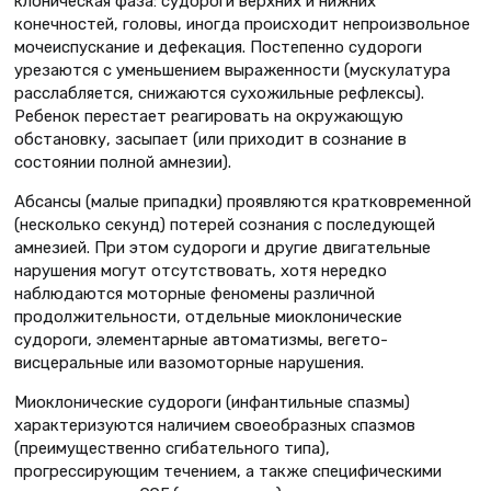
клоническая фаза: судороги верхних и нижних
конечностей, головы, иногда происходит непроизвольное
мочеиспускание и дефекация. Постепенно судороги
урезаются с уменьшением выраженности (мускулатура
расслабляется, снижаются сухожильные рефлексы).
Ребенок перестает реагировать на окружающую
обстановку, засыпает (или приходит в сознание в
состоянии полной амнезии).
Абсансы (малые припадки) проявляются кратковременной
(несколько секунд) потерей сознания с последующей
амнезией. При этом судороги и другие двигательные
нарушения могут отсутствовать, хотя нередко
наблюдаются моторные феномены различной
продолжительности, отдельные миоклонические
судороги, элементарные автоматизмы, вегето-
висцеральные или вазомоторные нарушения.
Миоклонические судороги (инфантильные спазмы)
характеризуются наличием своеобразных спазмов
(преимущественно сгибательного типа),
прогрессирующим течением, а также специфическими