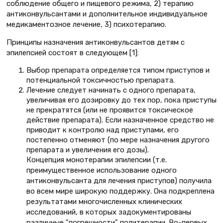
соблюдение общего и пищевого режима, 2) терапию
антиконвульсантами и дополнительное индивидуальное
медикаментозное лечение, 3) психотерапию.
Принципы назначения антиконвульсантов детям с
эпилепсией состоят в следующем [1]:
Выбор препарата определяется типом приступов и
потенциальной токсичностью препарата.
Лечение следует начинать с одного препарата,
увеличивая его дозировку до тех пор, пока приступы
не прекратятся (или не проявится токсическое
действие препарата). Если назначенное средство не
приводит к контролю над приступами, его
постепенно отменяют (по мере назначения другого
препарата и увеличения его дозы).
Концепция монотерапии эпилепсии (т.е.
преимущественное использование одного
антиконвульсанта для лечения приступов) получила
во всем мире широкую поддержку. Она подкреплена
результатами многочисленных клинических
исследований, в которых задокументированы
различные "погрешности" политерапии. Во-первых,