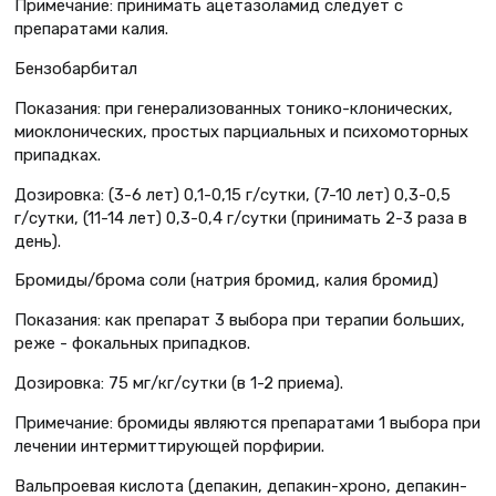
Примечание: принимать ацетазоламид следует с
препаратами калия.
Бензобарбитал
Показания: при генерализованных тонико-клонических,
миоклонических, простых парциальных и психомоторных
припадках.
Дозировка: (3-6 лет) 0,1-0,15 г/сутки, (7-10 лет) 0,3-0,5
г/cутки, (11-14 лет) 0,3-0,4 г/сутки (принимать 2-3 раза в
день).
Бромиды/брома соли (натрия бромид, калия бромид)
Показания: как препарат 3 выбора при терапии больших,
реже - фокальных припадков.
Дозировка: 75 мг/кг/сутки (в 1-2 приема).
Примечание: бромиды являются препаратами 1 выбора при
лечении интермиттирующей порфирии.
Вальпроевая кислота (депакин, депакин-хроно, депакин-