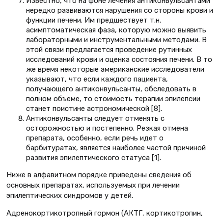
Известно, что на фоне лечения антиконвульсантами
нередко развиваются нарушения со стороны крови и
функции печени. Им предшествует т.н.
асимптоматическая фаза, которую можно выявить
лабораторными и инструментальными методами. В
этой связи предлагается проведение рутинных
исследований крови и оценка состояния печени. В то
же время некоторые американские исследователи
указывают, что если каждого пациента,
получающего антиконвульсанты, обследовать в
полном объеме, то стоимость терапии эпилепсии
станет поистине астрономической [8].
Антиконвульсанты следует отменять с
осторожностью и постепенно. Резкая отмена
препарата, особенно, если речь идет о
барбитуратах, является наиболее частой причиной
развития эпилептического статуса [1].
Ниже в алфавитном порядке приведены сведения об
основных препаратах, используемых при лечении
эпилептических синдромов у детей.
Адренокортикотропный гормон (АКТГ, кортикотропин,