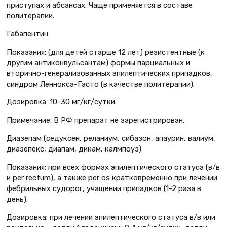
приступах и абсансах. Чаще применяется в составе
политерапии.
Габапентин
Показания: (для детей старше 12 лет) резистентные (к
другим антиконвульсантам) формы парциальных и
вторично-генерализованных эпилептических припадков,
синдром Леннокса-Гасто (в качестве политерапии).
Дозировка: 10-30 мг/кг/сутки.
Примечание: В РФ препарат не зарегистрирован.
Диазепам (седуксен, реланиум, сибазон, апаурин, валиум,
диазепекс, диапам, дикам, калмпоуз)
Показания: при всех формах эпилептического статуса (в/в
и per rectum), а также per os кратковременно при лечении
фебрильных судорог, учащении припадков (1-2 раза в
день).
Дозировка: при лечении эпилептического статуса в/в или