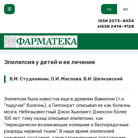
ru
en
ISSN 2073–4034
eISSN 2414–9128
Эпилепсия у детей и ее лечение
В.М. Студеникин, О.И. Маслова, В.И. Шелковский
Эпилепсия была известна еще в древнем Вавилоне (т.н.
"падучая" болезнь), а Гиппократ описывал ее как болезнь
мозга. Небезызвестный Джон Хьюлингс Джексон более
100 лет тому назад описывал эпилепсию, как
"периодически возникающие излишние и беспорядочные
разряды нервной ткани". В наше время эпилепсией
называют состояния, характеризующиеся повторными