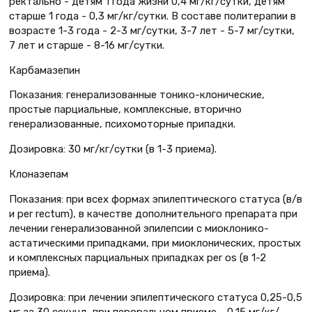
ректально - детям 1 года жизни 0,4 мг/кг/сутки, детям
старше 1 года - 0,3 мг/кг/сутки. В составе политерапии в
возрасте 1-3 года - 2-3 мг/сутки, 3-7 лет - 5-7 мг/сутки,
7 лет и старше - 8-16 мг/сутки.
Карбамазепин
Показания: генерализованные тонико-клонические,
простые парциальные, комплексные, вторично
генерализованные, психомоторные припадки.
Дозировка: 30 мг/кг/сутки (в 1-3 приема).
Клоназепам
Показания: при всех формах эпилептического статуса (в/в
и per rectum), в качестве дополнительного препарата при
лечении генерализованной эпилепсии с миоклонико-
астатическими припадками, при миоклонических, простых
и комплексных парциальных припадках per os (в 1-2
приема).
Дозировка: при лечении эпилептического статуса 0,25-0,5
мг за 30 секунд, при пероральном приеме - 0,15 мг/кг/