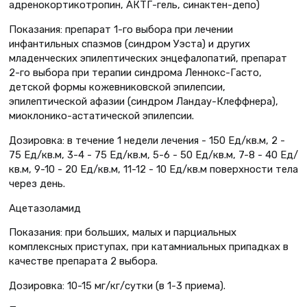
адренокортикотропин, АКТГ-гель, синактен-депо)
Показания: препарат 1-го выбора при лечении
инфантильных спазмов (синдром Уэста) и других
младенческих эпилептических энцефалопатий, препарат
2-го выбора при терапии синдрома Леннокс-Гасто,
детской формы кожевниковской эпилепсии,
эпилептической афазии (синдром Ландау-Клеффнера),
миоклонико-астатической эпилепсии.
Дозировка: в течение 1 недели лечения - 150 Ед/кв.м, 2 -
75 Ед/кв.м, 3-4 - 75 Ед/кв.м, 5-6 - 50 Ед/кв.м, 7-8 - 40 Ед/
кв.м, 9-10 - 20 Ед/кв.м, 11-12 - 10 Eд/кв.м поверхности тела
через день.
Ацетазоламид
Показания: при больших, малых и парциальных
комплексных приступах, при катамниальных припадках в
качестве препарата 2 выбора.
Дозировка: 10-15 мг/кг/сутки (в 1-3 приема).