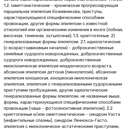
1.2. симптоматические - хроническая прогрессирующая
парциальная эпилепсия Кожевникова, приступы,
характеризующиеся специфическими способами
провокации, другие формы эпилепсии с известной
этиологией или органическими изменения в мозге (лобная,
височная, теменная, затылочная); 1.3. криптогенные; 2)
генерализованные формы эпилепсии: 2.1. идиопатические
(с возрастзависимым началом) - доброкачественные
семейные судороги новорожденных, доброкачественные
судороги новорожденных, доброкачественная
миоклоническая эпилепсия младенческого возраста,
абсансная эпилепсия детская (пикнолепсия), абсансная
эпилепсия юношеская, юношеская миоклоническая
эпилепсия, эпилепсия с генерализованными судорожными
приступами пробуждения, другие идиопатические
генерализованные формы эпилепсии, не названные выше,
формы, характеризующиеся специфическими способами
провокации (чаще - фотосенситивная эпилепсия); 2.2
криптогенные и/или симптоматические - синдром Уэста
(инфантильные спазмы), синдром Леннокса-Гасто,
эпилепсия с миоклонически-астатическими приступами,