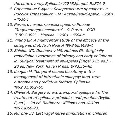
the controversy. Epilepsia 1991;32(suppl. 5):S74-9.
Справочник Видаль: Лекарственные препараты в
России: Справочник. - М.: АстраФармСервис. - 2001.
- 1536 с.
Регистр лекарственных средств России
"Энциклопедия лекарств" - 9-й вып. - ООО
"РЛС-2002". - Москва. - 2001. - 1504 с.
Vining EP. A multicenter study of the efficacy of the
ketogenic diet. Arch Neurol 1998;55:1433-7.
Shields WD, Duchowny MS, Holmes GL. Surgically
remediable syndromes of infancy and early childhood.
In: Surgical treatment of epilepsies (Engel J Jr, ed.). -
2d ed. New York. Raven Press, 1993:35-48.
Keogan M. Temporal neocorticectomy in the
management of intractable epilepsy: long-term
outcome and predictive factors. Epilepsia
1992;33:852-61.
Olivier A. Surgery of extratemporal epilepsy. In: The
treatment of epilepsy: principles and practice (Wyllie
E, ed.). - 2d ed. Baltimore. Williams and Wilkins,
1997:1060-73.
Murphy JV. Left vagal nerve stimulation in children