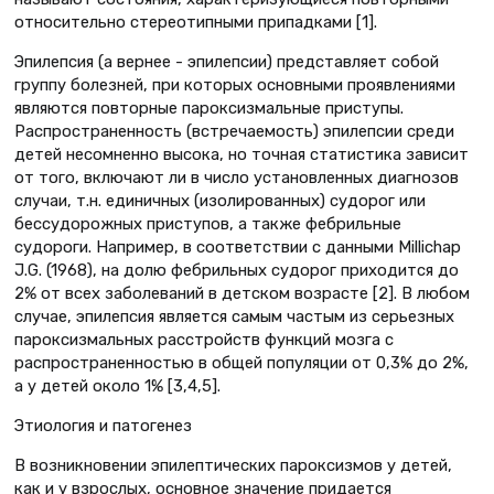
относительно стереотипными припадками [1].
Эпилепсия (а вернее - эпилепсии) представляет собой
группу болезней, при которых основными проявлениями
являются повторные пароксизмальные приступы.
Распространенность (встречаемость) эпилепсии среди
детей несомненно высока, но точная статистика зависит
от того, включают ли в число установленных диагнозов
случаи, т.н. единичных (изолированных) судорог или
бессудорожных приступов, а также фебрильные
судороги. Например, в соответствии с данными Millichap
J.G. (1968), на долю фебрильных судорог приходится до
2% от всех заболеваний в детском возрасте [2]. В любом
случае, эпилепсия является самым частым из серьезных
пароксизмальных расстройств функций мозга с
распространенностью в общей популяции от 0,3% до 2%,
а у детей около 1% [3,4,5].
Этиология и патогенез
В возникновении эпилептических пароксизмов у детей,
как и у взрослых, основное значение придается