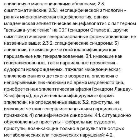
эпилепсия с миоклоническими абсансами; 2.3.
симптоматические: 2.3.1. неспецифической этиологии -
ранняя миоклоническая энцефалопатия, ранняя
младенческая эпилептическая энцефалопатия с паттерном
"вспышка-угнетение" на ЭЭГ (синдром Отахара), другие
симптоматические генерализованные формы эпилепсии, не
названные выше; 2.3.2. специфические синдромы; 3)
эпилепсии, не имеющие четкой классификации как
парциальные или генерализованные: 3.1. имеющие как
генерализованные, так и парциальные проявления -
судороги новорожденных, тяжелая миоклоническая
эпилепсия раннего детского возраста, эпилепсия с
непрерывными пик-волнами во время медленного сна,
приобретенная эпилептическая афазия (синдром Ландау-
Клеффнера), другие неклассифицируемые формы
эпилепсии, не определенные выше; 3.2. приступы, не
имеющие четких генерализованных или парциальных
признаков; 4) специфические синдромы: 4.1. ситуационно
обусловленные приступы - фебрильные судороги,
приступы, возникающие только в результате острых
метаболических или токсических нарушений; 4.2.