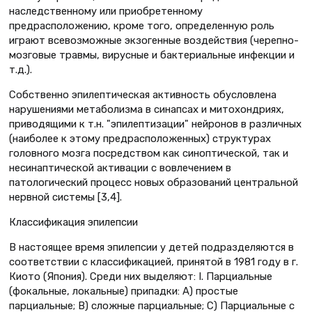
наследственному или приобретенному
предрасположению, кроме того, определенную роль
играют всевозможные экзогенные воздействия (черепно-
мозговые травмы, вирусные и бактериальные инфекции и
т.д.).
Собственно эпилептическая активность обусловлена
нарушениями метаболизма в синапсах и митохондриях,
приводящими к т.н. "эпилептизации" нейронов в различных
(наиболее к этому предрасположенных) структурах
головного мозга посредством как синоптической, так и
несинаптической активации с вовлечением в
патологический процесс новых образований центральной
нервной системы [3,4].
Классификация эпилепсии
В настоящее время эпилепсии у детей подразделяются в
соответствии с классификацией, принятой в 1981 году в г.
Киото (Япония). Среди них выделяют: I. Парциальные
(фокальные, локальные) припадки: А) простые
парциальные; В) сложные парциальные; С) Парциальные с