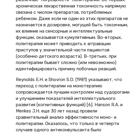
хроническая лекарственная токсичность напрямую
связана с числом препаратов, потребляемых
ребенком. Даже если ни один из этих препаратов не
назначается в дозировке, могущей быть токсичным,
их влияние на сенсорные и интеллектуальные
функции, оказывается кумулятивным. Во-вторых,
политерапия может приводить к аггравации
приступов у значительной части пациентов
(особенно детского возраста). В-третьих, при
политерапии бывает сложно (или невозможно)
идентифицировать причину побочных реакций.
Reynolds E.H. и Shovron S.D. (1981) указывают, что
переход с политерапии на монотерапию
сопровождается лучшим контролем над судорогами
и улучшением показателей интеллектуального
развития (когнитивных функций) [6]. Hanson R.A. и
Menkes J.H. еще 30 лет назад провели
сравнительный анализ эффективности моно- и
политерапии. Оказалось, что только в четверти
случаев одного антиконвульсанта было