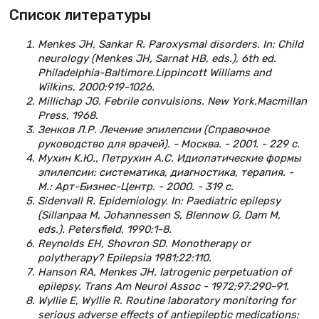
Список литературы
Menkes JH, Sankar R. Paroxysmal disorders. In: Child
neurology (Menkes JH, Sarnat HB, eds.), 6th ed.
Philadelphia-Baltimore.Lippincott Williams and
Wilkins, 2000:919-1026.
Millichap JG. Febrile convulsions. New York.Macmillan
Press, 1968.
Зенков Л.Р. Лечение эпилепсии (Справочное
руководство для врачей). - Москва. - 2001. - 229 c.
Мухин K.Ю., Петрухин А.С. Идиопатические формы
эпилепсии: систематика, диагностика, терапия. -
М.: Арт-Бизнес-Центр. - 2000. - 319 с.
Sidenvall R. Epidemiology. In: Paediatric epilepsy
(Sillanpaa M, Johannessen S, Blennow G, Dam M,
eds.). Petersfield, 1990:1-8.
Reynolds EH, Shovron SD. Monotherapy or
polytherapy? Epilepsia 1981;22:110.
Hanson RA, Menkes JH. Iatrogenic perpetuation of
epilepsy. Trans Am Neurol Assoc - 1972;97:290-91.
Wyllie E, Wyllie R. Routine laboratory monitoring for
serious adverse effects of antiepileptic medications: