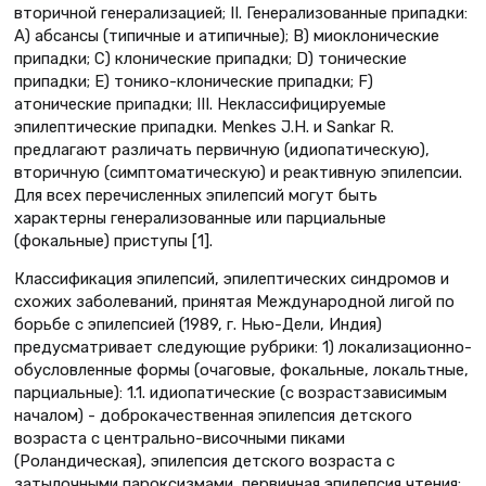
вторичной генерализацией; II. Генерализованные припадки:
А) абсансы (типичные и атипичные); В) миоклонические
припадки; С) клонические припадки; D) тонические
припадки; E) тонико-клонические припадки; F)
атонические припадки; III. Неклассифицируемые
эпилептические припадки. Menkes J.H. и Sankar R.
предлагают различать первичную (идиопатическую),
вторичную (симптоматическую) и реактивную эпилепсии.
Для всех перечисленных эпилепсий могут быть
характерны генерализованные или парциальные
(фокальные) приступы [1].
Классификация эпилепсий, эпилептических синдромов и
схожих заболеваний, принятая Международной лигой по
борьбе с эпилепсией (1989, г. Нью-Дели, Индия)
предусматривает следующие рубрики: 1) локализационно-
обусловленные формы (очаговые, фокальные, локальтные,
парциальные): 1.1. идиопатические (с возрастзависимым
началом) - доброкачественная эпилепсия детского
возраста с центрально-височными пиками
(Роландическая), эпилепсия детского возраста с
затылочными пароксизмами, первичная эпилепсия чтения;