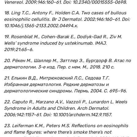
Venereol. 2009;146:160–61. Doi: 10.2340/00015555-0698.
18. Ling T.C., Antony F., Holden C.A. Two cases of bullous
eosinophilic cellulitis. Br J Dermatol. 2002;146:160–61. Doi:
10.1046/j.1365-2133.2002.04494.x.
19. Rosenblat M., Cohen-Barak E., Dodiyk-Gad R., Ziv M.
Wells’ syndrome induced by ustekinumab. IMAJ.
2019;21:65–6.
20. Рёкен М., Шаллер М., Заттлер Э., Бургдорф В. Атас по
дерматологии. 3-е изд. Пер. с нем. М., 2018. 210 с.
21. Елькин В.Д., Митрюковский Л.С., Седова Т.Г.
Избранная дерматология. Редкие дерматозы и
дерматологические синдромы. Пермь, 2004. С. 695–96.
22. Caputo R., Marzano A.V., Vazzoli P., Lunardon L. Weels
Syndrome in Adults and Children. Arch Dermatol.
2006;142:1157–61. Doi: 10.1001/archderm.142.9.1157.
23. Leiferman K.M., Peters M.S. Reflections on eosinophils
and flame figures: where there’s smoke there’s not