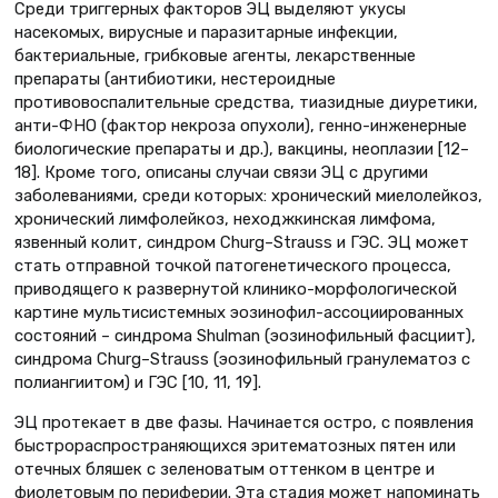
Среди триггерных факторов ЭЦ выделяют укусы
насекомых, вирусные и паразитарные инфекции,
бактериальные, грибковые агенты, лекарственные
препараты (антибиотики, нестероидные
противовоспалительные средства, тиазидные диуретики,
анти-ФНО (фактор некроза опухоли), генно-инженерные
биологические препараты и др.), вакцины, неоплазии [12–
18]. Кроме того, описаны случаи связи ЭЦ с другими
заболеваниями, среди которых: хронический миелолейкоз,
хронический лимфолейкоз, неходжкинская лимфома,
язвенный колит, синдром Churg–Strauss и ГЭС. ЭЦ может
стать отправной точкой патогенетического процесса,
приводящего к развернутой клинико-морфологической
картине мультисистемных эозинофил-ассоциированных
состояний – синдрома Shulman (эозинофильный фасциит),
синдрома Churg–Strauss (эозинофильный гранулематоз с
полиангиитом) и ГЭС [10, 11, 19].
ЭЦ протекает в две фазы. Начинается остро, с появления
быстрораспространяющихся эритематозных пятен или
отечных бляшек с зеленоватым оттенком в центре и
фиолетовым по периферии. Эта стадия может напоминать