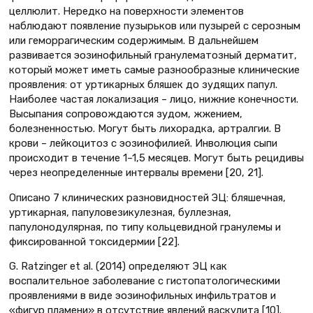
целлюлит. Нередко на поверхности элементов
наблюдают появление пузырьков или пузырей с серозным
или геморрагическим содержимым. В дальнейшем
развивается эозинофильный гранулематозный дерматит,
который может иметь самые разнообразные клинические
проявления: от уртикарных бляшек до зудящих папул.
Наиболее частая локализация – лицо, нижние конечности.
Высыпания сопровождаются зудом, жжением,
болезненностью. Могут быть лихорадка, артралгии. В
крови – лейкоцитоз с эозинофилией. Инволюция сыпи
происходит в течение 1–1,5 месяцев. Могут быть рецидивы
через неопределенные интервалы времени [20, 21].
Описано 7 клинических разновидностей ЭЦ: бляшечная,
уртикарная, папуловезикулезная, буллезная,
папулонодулярная, по типу кольцевидной гранулемы и
фиксированной токсидермии [22].
G. Ratzinger et al. (2014) определяют ЭЦ как
воспалительное заболевание с гистопатологическими
проявлениями в виде эозинофильных инфильтратов и
«фигур пламени» в отсутствие явлений васкулита [10].