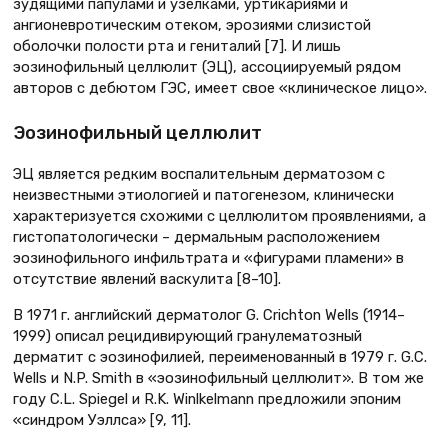
зудящими папулами и узелками, уртикариями и
ангионевротическим отеком, эрозиями слизистой
оболочки полости рта и гениталий [7]. И лишь
эозинофильный целлюлит (ЭЦ), ассоциируемый рядом
авторов с дебютом ГЭС, имеет свое «клиническое лицо».
Эозинофильный целлюлит
ЭЦ является редким воспалительным дерматозом с
неизвестными этиологией и патогенезом, клинически
характеризуется схожими с целлюлитом проявлениями, а
гистопатологически – дермальным расположением
эозинофильного инфильтрата и «фигурами пламени» в
отсутствие явлений васкулита [8–10].
В 1971 г. английский дерматолог G. Crichton Wells (1914–
1999) описал рецидивирующий гранулематозный
дерматит с эозинофилией, переименованный в 1979 г. G.C.
Wells и N.P. Smith в «эозинофильный целлюлит». В том же
году C.L. Spiegel и R.K. Winlkelmann предложили эпоним
«синдром Уэллса» [9, 11].