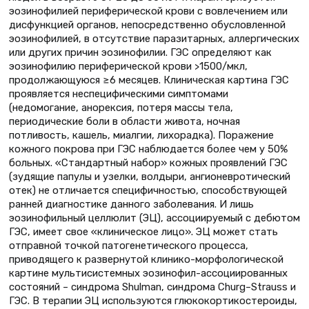
эозинофилией периферической крови с вовлечением или
дисфункцией органов, непосредственно обусловленной
эозинофилией, в отсутствие паразитарных, аллергических
или других причин эозинофилии. ГЭС определяют как
эозинофилию периферической крови >1500/мкл,
продолжающуюся ≥6 месяцев. Клиническая картина ГЭС
проявляется неспецифическими симптомами
(недомогание, анорексия, потеря массы тела,
периодические боли в области живота, ночная
потливость, кашель, миалгии, лихорадка). Поражение
кожного покрова при ГЭС наблюдается более чем у 50%
больных. «Стандартный набор» кожных проявлений ГЭС
(зудящие папулы и узелки, волдыри, ангионевротический
отек) не отличается специфичностью, способствующей
ранней диагностике данного заболевания. И лишь
эозинофильный целлюлит (ЭЦ), ассоциируемый с дебютом
ГЭС, имеет свое «клиническое лицо». ЭЦ может стать
отправной точкой патогенетического процесса,
приводящего к развернутой клинико-морфологической
картине мультисистемных эозинофил-ассоциированных
состояний – синдрома Shulman, синдрома Churg–Strauss и
ГЭС. В терапии ЭЦ используются глюкокортикостероиды,