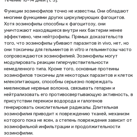
Функции эозинофилов точно не известны. Они обладают
многими функциями других циркулирующих фагоцитов.
Хотя эозинофилы способны к фагоцитозу, они
уничтожают находящиеся внутри них бактерии менее
эффективно, чем нейтрофилы. Прямых доказательств
того, что эозинофилы убивают паразитов in vivo, нет, но
они токсичны для гельминтов in vitro и гельминтозы часто
сопровождаются эозинофилией. Эозинофилы могут
модулировать реакции гиперчувствительности
немедленного типа. Кроме того, основные протеины
эозинофилов токсичны для некоторых паразитов и клеток
млекопитающих, способны серьезно повреждать
миелиновые нервные волокна, связывать гепарин и
нейтрализовать его противосвертывающую активность, в
присутствии перекиси водорода и галогенов
генерировать окислительные радикалы. Длительная
эозинофилия приводит к повреждению тканей, механизм
которого пока не ясен, а степень повреждения зависит от
эозинофильной инфильтрации и продолжительности
эозинофилии.