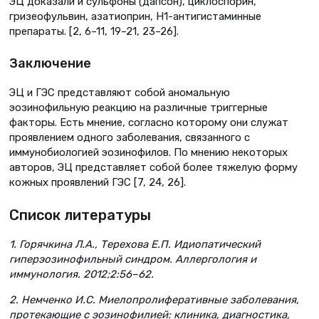
ЭЦ доказали и сульфоны (дапсон), циклоспорин,
гризеофульвин, азатиоприн, Н1-антигистаминные
препараты. [2, 6–11, 19–21, 23–26].
Заключение
ЭЦ и ГЭС представляют собой аномальную
эозинофильную реакцию на различные триггерные
факторы. Есть мнение, согласно которому они служат
проявлением одного заболевания, связанного с
иммунобиологией эозинофилов. По мнению некоторых
авторов, ЭЦ представляет собой более тяжелую форму
кожных проявлений ГЭС [7, 24, 26].
Список литературы
1. Горячкина Л.А., Терехова Е.П. Идиопатический
гиперэозинофильный синдром. Аллергология и
иммунология. 2012;2:56–62.
2. Немченко И.С. Миелопролиферативные заболевания,
протекающие с эозинофилией: клиника, диагностика,