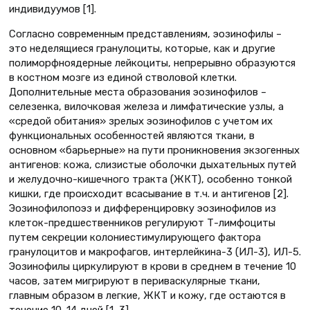
индивидуумов [1].
Согласно современным представлениям, эозинофилы –
это неделящиеся гранулоциты, которые, как и другие
полиморфноядерные лейкоциты, непрерывно образуются
в костном мозге из единой стволовой клетки.
Дополнительные места образования эозинофилов –
селезенка, вилочковая железа и лимфатические узлы, а
«средой обитания» зрелых эозинофилов с учетом их
функциональных особенностей являются ткани, в
основном «барьерные» на пути проникновения экзогенных
антигенов: кожа, слизистые оболочки дыхательных путей
и желудочно-кишечного тракта (ЖКТ), особенно тонкой
кишки, где происходит всасывание в т.ч. и антигенов [2].
Эозинофилопоэз и дифференцировку эозинофилов из
клеток-предшественников регулируют Т-лимфоциты
путем секреции колониестимулирующего фактора
гранулоцитов и макрофагов, интерлейкина-3 (ИЛ-3), ИЛ-5.
Эозинофилы циркулируют в крови в среднем в течение 10
часов, затем мигрируют в периваскулярные ткани,
главным образом в легкие, ЖКТ и кожу, где остаются в
течение 10–14 дней [1, 3].