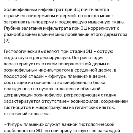
Эозинофильный инфильтрат при ЭЦ почти всегда
ограничен эпидермисом и дермой, но иногда может
затрагивать гиподерму и подлежащую мышечную ткань.
Глубина залегания инфильтрата при ЭЦ коррелирует с
разнообразием клинических проявлений этого дерматоза
[9].
Гистологически выделяют три стадии ЭЦ – острую,
подострую и регрессирующую. Острая стадия
характеризуется отеком поверхностной дермы и
эозинофильным инфильтратом в срединной дерме, в
подострой стадии – «фигуры пламени» в дерме,
состоящие из основного эозинофильного белка,
осажденного на пучках коллагена и обильной
дегрануляции эозинофилов, регрессирующая стадия
характеризуется отсутствием эозинофилов, сохранением
гистиоцитов и микрогранулем из гигантских клеток,
отложений коллагена.
«Фигуры пламени» служат важной гистологической
особенностью ЭЦ, но они присутствуют не на каждой