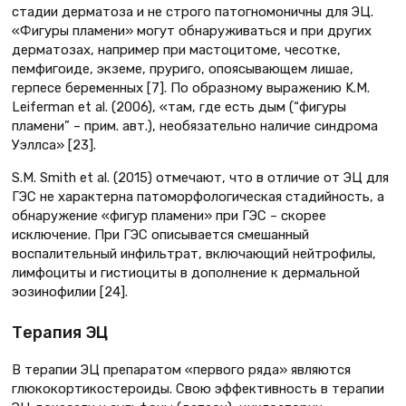
стадии дерматоза и не строго патогномоничны для ЭЦ.
«Фигуры пламени» могут обнаруживаться и при других
дерматозах, например при мастоцитоме, чесотке,
пемфигоиде, экземе, пруриго, опоясывающем лишае,
герпесе беременных [7]. По образному выражению K.M.
Leiferman et al. (2006), «там, где есть дым (“фигуры
пламени” – прим. авт.), необязательно наличие синдрома
Уэллса» [23].
S.M. Smith et al. (2015) отмечают, что в отличие от ЭЦ для
ГЭС не характерна патоморфологическая стадийность, а
обнаружение «фигур пламени» при ГЭС – скорее
исключение. При ГЭС описывается смешанный
воспалительный инфильтрат, включающий нейтрофилы,
лимфоциты и гистиоциты в дополнение к дермальной
эозинофилии [24].
Терапия ЭЦ
В терапии ЭЦ препаратом «первого ряда» являются
глюкокортикостероиды. Свою эффективность в терапии