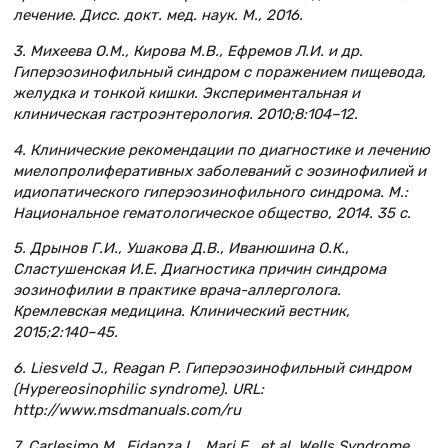
лечение. Дисс. докт. мед. наук. М., 2016.
3. Михеева О.М., Кирова М.В., Ефремов Л.И. и др.
Гиперэозинофильный синдром с поражением пищевода,
желудка и тонкой кишки. Экспериментальная и
клиническая гастроэнтерология. 2010;8:104–12.
4. Клинические рекомендации по диагностике и лечению
миелопролиферативных заболеваний с эозинофилией и
идиопатического гиперэозинофильного синдрома. М.:
Национальное гематологическое общество, 2014. 35 с.
5. Дрынов Г.И., Ушакова Д.В., Иванюшина О.К.,
Сластушенская И.Е. Диагностика причин синдрома
эозинофилии в практике врача-аллерголога.
Кремлевская медицина. Клинический вестник,
2015;2:140–45.
6. Liesveld J., Reagan P. Гиперэозинофильный синдром
(Hypereosinophilic syndrome). URL:
http://www.msdmanuals.com/ru
7. Carlesimo M., Fidanza L., Mari E., et al. Wells Syndrome