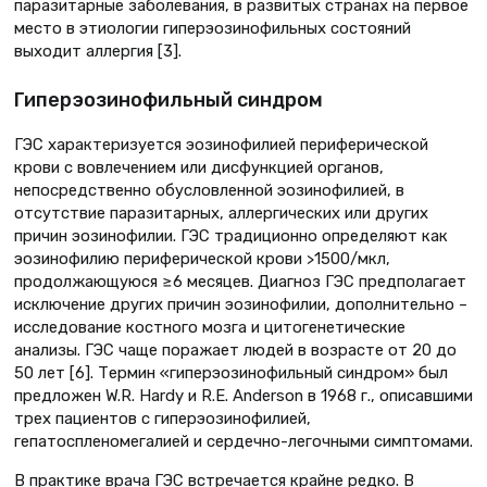
паразитарные заболевания, в развитых странах на первое
место в этиологии гиперэозинофильных состояний
выходит аллергия [3].
Гиперэозинофильный синдром
ГЭС характеризуется эозинофилией периферической
крови с вовлечением или дисфункцией органов,
непосредственно обусловленной эозинофилией, в
отсутствие паразитарных, аллергических или других
причин эозинофилии. ГЭС традиционно определяют как
эозинофилию периферической крови >1500/мкл,
продолжающуюся ≥6 месяцев. Диагноз ГЭС предполагает
исключение других причин эозинофилии, дополнительно –
исследование костного мозга и цитогенетические
анализы. ГЭС чаще поражает людей в возрасте от 20 до
50 лет [6]. Термин «гиперэозинофильный синдром» был
предложен W.R. Hardy и R.Е. Anderson в 1968 г., описавшими
трех пациентов с гиперэозинофилией,
гепатоспленомегалией и сердечно-легочными симптомами.
В практике врача ГЭС встречается крайне редко. В