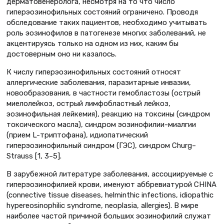
дерматовенеролога, несмотря на то что число
гиперэозинофильных состояний ограничено. Проводя
обследование таких пациентов, необходимо учитывать
роль эозинофилов в патогенезе многих заболеваний, не
акцентируясь только на одном из них, каким бы
достоверным оно ни казалось.
К числу гиперэозинофильных состояний относят
аллергические заболевания, паразитарные инвазии,
новообразования, в частности гемобластозы (острый
миелолейкоз, острый лимфобластный лейкоз,
эозинофильная лейкемия), реакцию на токсины (синдром
токсического масла), синдром эозинофилии-миалгии
(прием L-триптофана), идиопатический
гиперэозинофильный синдром (ГЭС), синдром Churg–
Strauss [1, 3–5].
В зарубежной литературе заболевания, ассоциируемые с
гиперэозинофилией крови, именуют аббревиатурой CHINA
(connective tissue diseases, helminthic infections, idiopathic
hypereosinophilic syndrome, neoplasia, allergies). В мире
наиболее частой причиной больших эозинофилий служат