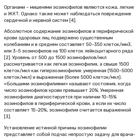
Органами – мишенями эозинофилов являются кожа, легкие
и ЖКТ. Однако также может наблюдаться повреждение
сердечной и нервной систем [4].
Абсолютное содержание эозинофилов в периферической
крови здоровых лиц подвержено существенным
колебаниям и в среднем составляет 50–350 клеток/мм3,
или 3–5 эозинофилов на 100 клеток лейкоцитарного ряда
[2]. Уровень от 500 до 1500 эозинофилов/мкл
рассматривается как легкая эозинофилия, а свыше 1500
клеток/мкл как гиперэозинофилия: умеренная (1500–5000
клеток/мкл) и выраженная (более 5000 клеток/мкл).
«Большими эозинофилиями» называют состояния, когда
число эозинофилов крови превышает 20%. Умеренная
эозинофилия диагностируется при наличии 10–15%
эозинофилов в периферической крови, а если их число
составляет 15–20%, эозинофилия считается выраженной
[3].
Установление истинной причины эозинофилии
представляет собой подчас непростую задачу для врача-