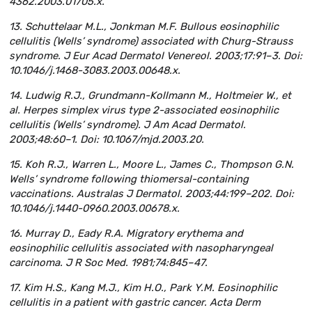
4362.2003.01705.x.
13. Schuttelaar M.L., Jonkman M.F. Bullous eosinophilic
cellulitis (Wells’ syndrome) associated with Churg-Strauss
syndrome. J Eur Acad Dermatol Venereol. 2003;17:91–3. Doi:
10.1046/j.1468-3083.2003.00648.x.
14. Ludwig R.J., Grundmann-Kollmann M., Holtmeier W., et
al. Herpes simplex virus type 2-associated eosinophilic
cellulitis (Wells’ syndrome). J Am Acad Dermatol.
2003;48:60–1. Doi: 10.1067/mjd.2003.20.
15. Koh R.J., Warren L., Moore L., James C., Thompson G.N.
Wells’ syndrome following thiomersal-containing
vaccinations. Australas J Dermatol. 2003;44:199–202. Doi:
10.1046/j.1440-0960.2003.00678.x.
16. Murray D., Eady R.A. Migratory erythema and
eosinophilic cellulitis associated with nasopharyngeal
carcinoma. J R Soc Med. 1981;74:845–47.
17. Kim H.S., Kang M.J., Kim H.O., Park Y.M. Eosinophilic
cellulitis in a patient with gastric cancer. Acta Derm