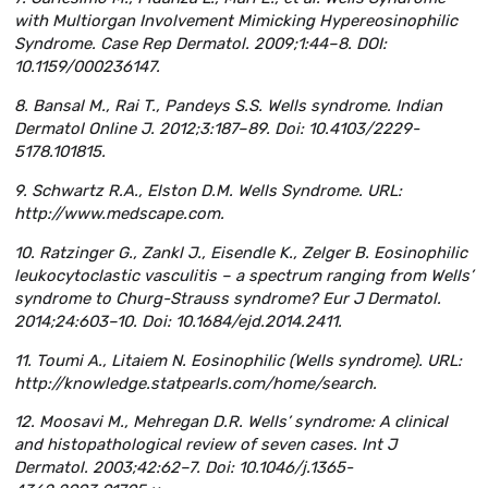
with Multiorgan Involvement Mimicking Hypereosinophilic
Syndrome. Case Rep Dermatol. 2009;1:44–8. DOI:
10.1159/000236147.
8. Bansal M., Rai T., Pandeys S.S. Wells syndrome. Indian
Dermatol Online J. 2012;3:187–89. Doi: 10.4103/2229-
5178.101815.
9. Schwartz R.A., Elston D.M. Wells Syndrome. URL:
http://www.medscape.com.
10. Ratzinger G., Zankl J., Eisendle K., Zelger B. Eosinophilic
leukocytoclastic vasculitis – a spectrum ranging from Wells’
syndrome to Churg-Strauss syndrome? Eur J Dermatol.
2014;24:603–10. Doi: 10.1684/ejd.2014.2411.
11. Toumi A., Litaiem N. Eosinophilic (Wells syndrome). URL:
http://knowledge.statpearls.com/home/search.
12. Moosavi M., Mehregan D.R. Wells’ syndrome: A clinical
and histopathological review of seven cases. Int J
Dermatol. 2003;42:62–7. Doi: 10.1046/j.1365-