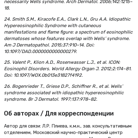
necessarily Wells syndrome. Arch Dermatol. 2006;142:1215–
18.
24. Smith S.M., Kiracofe E.A., Clark L.N., Gru A.A. Idiopathic
Hypereosinophilic Syndrome with cutaneous
manifestations and flame figure: a spectrum of eosinophilic
dermatoses whose features overlap with Wells’ syndrome.
Am J Dermatopathol. 2015;37:910–14. Doi:
10.1097/DAD.0000000000000279.
25. Valent P., Klion A.D., Rosenwasser L.J., et al. ICON:
Eosinophil Disorders. World Allergy Organ J. 2012;2:174–81.
Doi: 10.1097/WOX.0b013e31827f4192.
26. Bogenrieder T., Griese D.P., Schiffner R., et al. Wells’
syndrome associated with idiopathic hypereosinophilic
syndrome. Br J Dermatol. 1997;137:978–82.
Об авторах / Для корреспонденции
Автор для связи: Л.Р. Плиева, к.м.н., зав. консультативным
отделением, Московский научно-практический центр