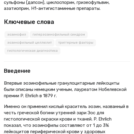
сульфоны (дапсон), циклоспорин, гризеофульвин,
азатиоприн, Н1-антигистаминные препараты.
Ключевые слова
эозинофил
гиперэозинофильный синдром
эозинофильный целлюлит
триггерные факторы
гистологическая диагностика
Введение
Впервые эозинофильные гранулоцитарные лейкоциты
были описаны немецким ученым, лауреатом Нобелевской
премии P. Ehrlich в 1879 г.
Именно он применил кислый краситель эозин, названный в
честь греческой богини утренней зари Эос для
гистологической окраски крови и тканей. P. Ehrlich
показал, что эозинофилы составляют от 1 до 3%
лейкоцитов периферической крови у здоровых