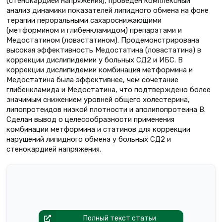
(стенокардией напряжения), проведен комплексный
анализ динамики показателей липидного обмена на фоне
терапии пероральными сахароснижающими
(метформином и глибенкламидом) препаратами и
Медостатином (ловастатином). Продемонстрирована
высокая эффективность Медостатина (ловастатина) в
коррекции дислипидемии у больных СД2 и ИБС. В
коррекции дислипидемии комбинация метформина и
Медостатина была эффективнее, чем сочетание
глибенкламида и Медостатина, что подтверждено более
значимым снижением уровней общего холестерина,
липопротеидов низкой плотности и аполипопротеина В.
Сделан вывод о целесообразности применения
комбинации метформина и статинов для коррекции
нарушений липидного обмена у больных СД2 и
стенокардией напряжения.
Полный текст статьи