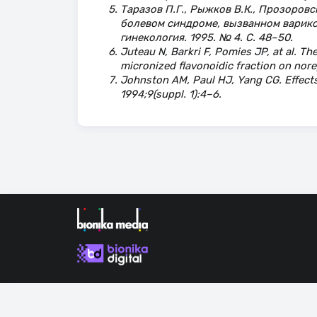
Таразов П.Г., Рыжков В.К., Прозоров
болевом синдроме, вызванном варико
гинекология. 1995. № 4. С. 48–50.
Juteau N, Barkri F, Pomies JP, at al. T
micronized flavonoidic fraction on nore
Johnston AM, Paul HJ, Yang CG. Effects
1994;9(suppl. 1):4–6.
Продолжая использовать наш сайт, вы даете согла
сайта.