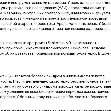
ески и инструментальными методами. У всех женщин исследо
 ультразвукового исследования (УЗИ) определяли диаметр
а: маточных, внутренних подвздошных, яичниковых и аркуатн
го возраста и женщинам в пре– и постменопаузе проводили
лической скорости кровотока (Vps) в маточных венах. У боль
оциркуляцию в органах малого таза при помощи радиоизотоп
и с помощью программы Statistica 6.0. Нормальность
яли при помощи критерия Колмогорова–Смирнова. В случае
у об их равенстве проверяли при помощи t–критерия. В друг
енщин является болевой синдром в нижней части живота,
ность. И если для девушек характерно бессимптомное течен
стает, и пик болевого синдрома приходится на репродуктивн
ром у женщин во всех биологических периодах жизни, причем
озрасте. У больных, получавших плацебо, частота болевого
.