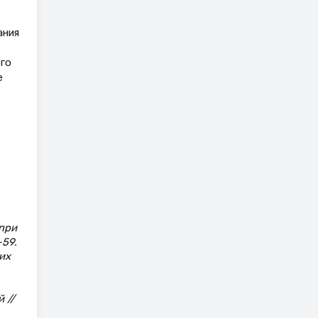
ания
го
е
 при
–59.
их
 //