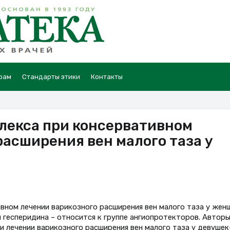
рам
Стандарты этики
Контакты
лекса при консервативном
расширения вен малого таза у
ном лечении варикозного расширения вен малого таза у жен
 гесперидина – относится к группе ангиопротекторов. Автор
 лечении варикозного расширения вен малого таза у девушек