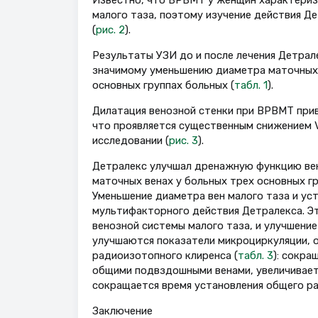
Известно, что ВРВМТ у женщин характериз
малого таза, поэтому изучение действия Де
(
рис. 2
).
Результаты УЗИ до и после лечения Детрал
значимому уменьшению диаметра маточных, 
основных группах больных (
табл. 1
).
Дилатация венозной стенки при ВРВМТ прив
что проявляется существенным снижением V
исследовании (
рис. 3
).
Детралекс улучшал дренажную функцию вено
маточных венах у больных трех основных гр
Уменьшение диаметра вен малого таза и уст
мультифакторного действия Детралекса. Эт
венозной системы малого таза, и улучшени
улучшаются показатели микроциркуляции, 
радиоизотопного клиренса (
табл. 3
): сокра
общими подвздошными венами, увеличивает
сокращается время установления общего ра
Заключение