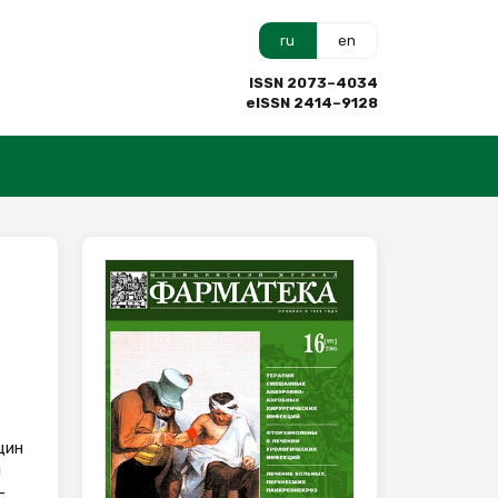
ru
en
ISSN 2073–4034
eISSN 2414–9128
щин
ы
-