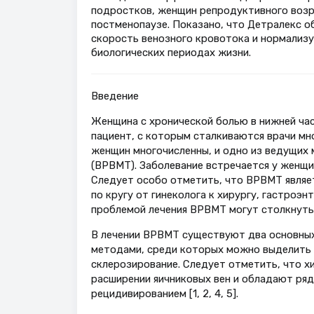
подростков, женщин репродуктивного возр
постменопаузе. Показано, что Детралекс о
скорость венозного кровотока и нормализу
биологических периодах жизни.
Введение
Женщина с хронической болью в нижней час
пациент, с которым сталкиваются врачи мн
женщин многочисленны, и одно из ведущих 
(ВРВМТ). Заболевание встречается у женщи
Следует особо отметить, что ВРВМТ являе
по кругу от гинеколога к хирургу, гастроэн
проблемой лечения ВРВМТ могут столкнутьс
В лечении ВРВМТ существуют два основных 
методами, среди которых можно выделить л
склерозирование. Следует отметить, что 
расширении яичниковых вен и обладают ряд
рецидивированием [1, 2, 4, 5].