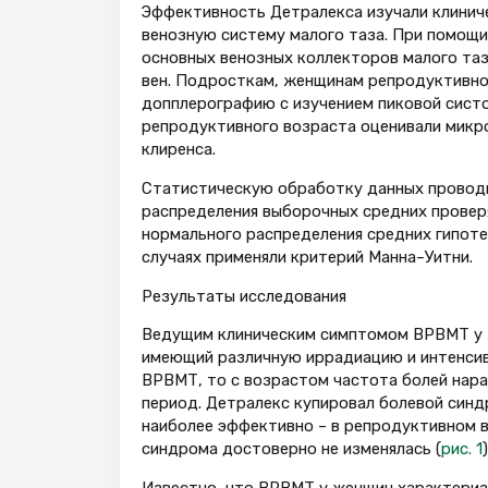
Эффективность Детралекса изучали клинич
венозную систему малого таза. При помощи
основных венозных коллекторов малого таз
вен. Подросткам, женщинам репродуктивно
допплерографию с изучением пиковой систо
репродуктивного возраста оценивали микр
клиренса.
Статистическую обработку данных проводил
распределения выборочных средних провер
нормального распределения средних гипотез
случаях применяли критерий Манна–Уитни.
Результаты исследования
Ведущим клиническим симптомом ВРВМТ у ж
имеющий различную иррадиацию и интенсив
ВРВМТ, то с возрастом частота болей нара
период. Детралекс купировал болевой синд
наиболее эффективно – в репродуктивном в
синдрома достоверно не изменялась (
рис. 1
)