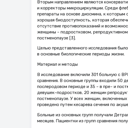
Вторым направлением являются консервати
и корректоры микроциркуляции. Среди фле
препараты на основе диосмина, к которым
хорошая биодоступность, которая обеспечи
отсутствие противопоказаний и возможност
женщины – подростковом, репродуктивном, 
постменопаузе [3].
Целью представленного исследования было
в основные биологические периоды жизни.
Материал и методы
В исследование включили 301 больную с ВР
сравнения. В основные группы входили 50 
послеродовом периоде и 35 – в пре– и пос
девушек–подростков, 20 женщин репродукти
постменопаузе. У всех женщин, включенных
проведено путем кесарева сечения по акуш
Больные из основных групп получали Детрале
месяцев. Пациентки из групп сравнения полу