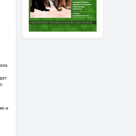
таза
дят
 с
ию и
м