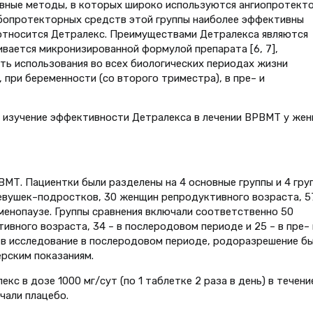
вные методы, в которых широко используются ангиопротект
бопротекторных средств этой группы наиболее эффективны
 относится Детралекс. Преимуществами Детралекса являются
вается микронизированной формулой препарата [6, 7],
ь использования во всех биологических периодах жизни
при беременности (со второго триместра), в пре– и
 изучение эффективности Детралекса в лечении ВРВМТ у же
ВМТ. Пациентки были разделены на 4 основные группы и 4 гру
девушек–подростков, 30 женщин репродуктивного возраста, 57
тменопаузе. Группы сравнения включали соответственно 50
вного возраста, 34 – в послеродовом периоде и 25 – в пре– 
 в исследование в послеродовом периоде, родоразрешение б
ерским показаниям.
кс в дозе 1000 мг/сут (по 1 таблетке 2 раза в день) в течени
чали плацебо.