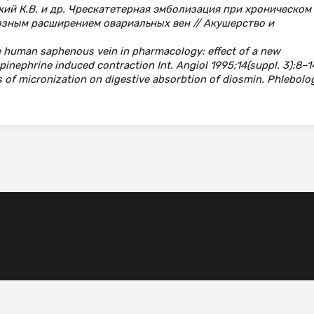
ский К.В. и др. Чрескатетерная эмболизация при хроническом
зным расширением овариальных вен // Акушерство и
he human saphenous vein in pharmacology: effect of a new
pinephrine induced contraction Int. Angiol 1995;14(suppl. 3):8–1
 of micronization on digestive absorbtion of diosmin. Phlebolo
сие на обработку файлов cookie, которые обеспечивают правильную