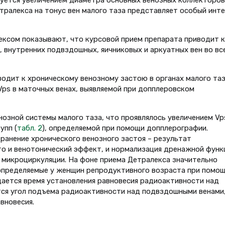
уется увеличением диаметра основных венозных коллекторов
тралекса на тонус вен малого таза представляет особый инт
ексом показывают, что курсовой прием препарата приводит к
внутренних подвздошных, яичниковых и аркуатных вен во вс
одит к хроническому венозному застою в органах малого таз
ps в маточных венах, выявляемой при допплеровском
зной системы малого таза, что проявлялось увеличением Vp
упп (
табл. 2
), определяемой при помощи допплерографии.
ранение хронического венозного застоя – результат
о и венотонический эффект, и нормализация дренажной функ
е микроциркуляции. На фоне приема Детралекса значительно
определяемые у женщин репродуктивного возраста при помо
щается время установления равновесия радиоактивности над
ся угол подъема радиоактивности над подвздошными венами
вновесия.