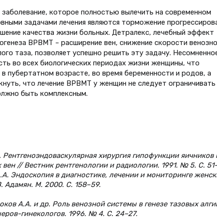
заболевание, которое полностью вылечить на современном
овными задачами лечения являются торможение прогрессиров
шение качества жизни больных. Детралекс, лечебный эффект
тогенеза ВРВМТ – расширение вен, снижение скорости венозно
лого таза, позволяет успешно решить эту задачу. Несомненно
ть во всех биологических периодах жизни женщины, что
 пубертатном возрасте, во время беременности и родов, а
кнуть, что лечение ВРВМТ у женщин не следует ограничивать
олжно быть комплексным.
.Б. Рентгеноэндоваскулярная хирургия гипофункции яичников
н // Вестник рентгенологии и радиологии. 1991. № 5. С. 51
А.А. Эндоскопия в диагностике, лечении и мониторинге женск
. Адамян. М. 2000. С. 158–59.
оков А.А. и др. Роль венозной системы в генезе тазовых алгий
ров-гинекологов. 1996. № 4. С. 24–27.