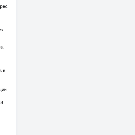
ерес
ех
а,
s в
ции
щи
,