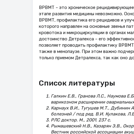
ВРВМТ – это хроническое рецидивирующее 
этапе развития медицины невозможно. Осн
ВРВМТ, профилактика его рецидивов и улуч
которого направлен на основные звенья па
кровотока и микроциркуляции в органах ма
достоинство Детралекса – его эффективнос
позволяет проводить профилактику ВРВМТ в
также в менопаузе. При этом важно подчер
только приемом Детралекса, так как оно д
Список литературы
Галкин Е.В., Гранова Л.С., Наумова Е
варикозном расширении овариальных ве
Карнаух В.И., Тугушев М.Т., Дубинин 
болезней / под ред. В.И. Кулакова, Л.В
РЛС доктор. М., 2001. 237 с.
Рымашевский Н.В., Казарян Э.В., Окор
Вестник российской ассоциации акуше