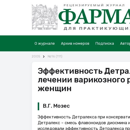
О журнале
Архив номеров
Подписка
Авто
2005
№16 (111)
Эффективность Детра
лечении варикозного 
женщин
В.Г. Мозес
Эффективность Детралекса при консерватив
Детралекс – смесь флавоноидов диосмина и
исследовали эффективность Детралекса при