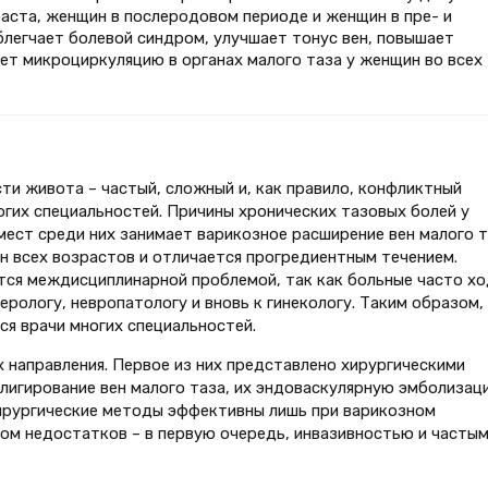
аста, женщин в послеродовом периоде и женщин в пре- и
блегчает болевой синдром, улучшает тонус вен, повышает
ет микроциркуляцию в органах малого таза у женщин во всех
ти живота – частый, сложный и, как правило, конфликтный
огих специальностей. Причины хронических тазовых болей у
мест среди них занимает варикозное расширение вен малого 
н всех возрастов и отличается прогредиентным течением.
тся междисциплинарной проблемой, так как больные часто хо
терологу, невропатологу и вновь к гинекологу. Таким образом,
я врачи многих специальностей.
направления. Первое из них представлено хирургическими
игирование вен малого таза, их эндоваскулярную эмболизац
хирургические методы эффективны лишь при варикозном
ом недостатков – в первую очередь, инвазивностью и часты