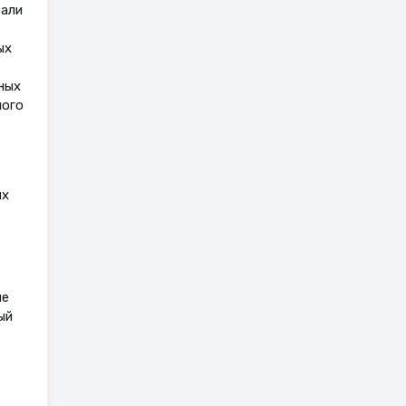
вали
ых
ных
ного
их
ие
ый