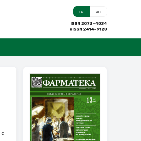
ru
en
ISSN 2073–4034
eISSN 2414–9128
 с