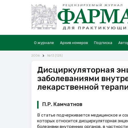
О журнале
Архив номеров
Подписка
Авто
2006
№13 (128)
Дисциркуляторная энц
заболеваниями внутре
лекарственной терап
П.Р. Камчатнов
В статье подчеркивается медицинское и со
которых относится дисциркуляторная энцеф
болезнями внутренних органов, в частности