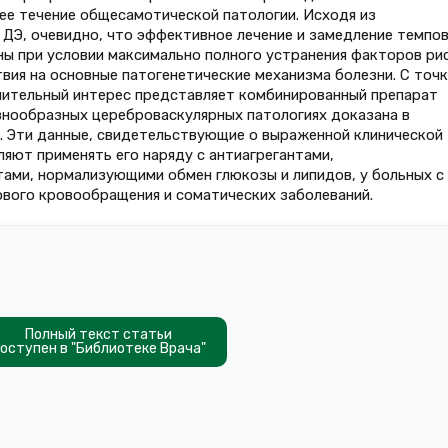
 ее течение общесамотической патологии. Исходя из
ДЭ, очевидно, что эффективное лечение и замедление темпо
ны при условии максимально полного устранения факторов ри
вия на основные патогенетические механизма болезни. С точк
чительный интерес представляет комбинированный препарат
знообразных цереброваскулярных патологиях доказана в
. Эти данные, свидетельствующие о выраженной клинической
яют применять его наряду с антиагрегантами,
ами, нормализующими обмен глюкозы и липидов, у больных с
вого кровообращения и соматических заболеваний.
Полный текст статьи
оступен в "Библиотеке Врача"