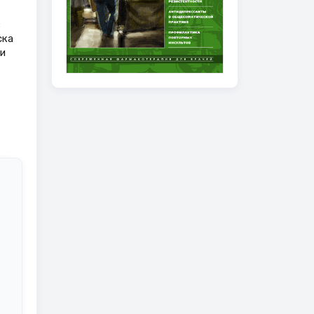
в
ска
и