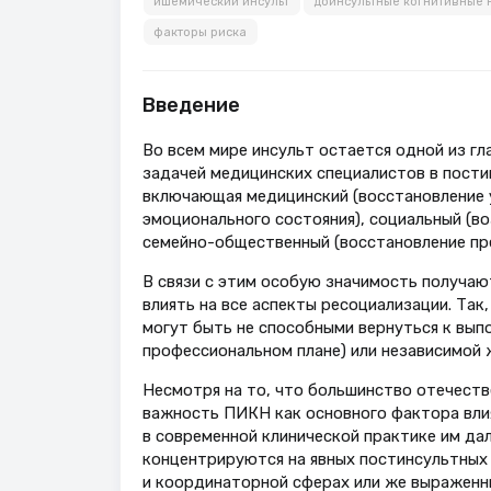
ишемический инсульт
доинсультные когнитивные
факторы риска
Введение
Во всем мире инсульт остается одной из гл
задачей медицинских специалистов в пости
включающая медицинский (восстановление у
эмоционального состояния), социальный (в
семейно-общественный (восстановление пре
В связи с этим особую значимость получаю
влиять на все аспекты ресоциализации. Та
могут быть не способными вернуться к вып
профессиональном плане) или независимой ж
Несмотря на то, что большинство отечест
важность ПИКН как основного фактора влия
в современной клинической практике им дал
концентрируются на явных постинсультных 
и координаторной сферах или же выраженны