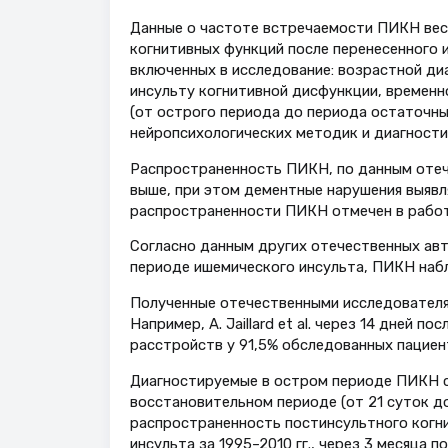
Данные о частоте встречаемости ПИКН вес
когнитивных функций после перенесенного и
включенных в исследование: возрастной д
инсульту когнитивной дисфункции, временн
(от острого периода до периода остаточных
нейропсихологических методик и диагностич
Распространенность ПИКН, по данным отеч
выше, при этом дементные нарушения выявля
распространенности ПИКН отмечен в работе М
Согласно данным других отечественных авт
периоде ишемического инсульта, ПИКН набл
Полученные отечественными исследователя
Например, А. Jaillard et al. через 14 дней 
расстройств у 91,5% обследованных пациент
Диагностируемые в остром периоде ПИКН с
восстановительном периоде (от 21 суток до
распространенность постинсультного когни
инсульта за 1995–2010 гг., через 3 месяца