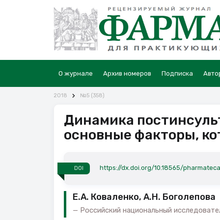
О журнале
Архив номеров
Подписка
Авто
2018
№5 (358)
Динамика постинсульт
основные факторы, ко
https://dx.doi.org/10.18565/pharmatec
DOI
Е.А. Коваленко, А.Н. Боголепова
Российский национальный исследовател