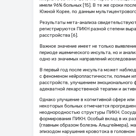
имели 96% больных [15]. В те же сроки посл
Южной Корее, по данным мультицентрового п
Результаты мета-анализа свидетельствуют
регистрируются ПИКН разной степени выра
расстройства [6].
Важное значение имеет не только выявлени
периоде ишемического инсульта, но и анали
одно из значимых направлений исследовани
В первый год после инсульта может наблюд
с феноменом нейропластичности, полным ил
расстройств, улучшением эмоционального ф
адекватной лекарственной терапии и активны
Однако улучшение в когнитивной сфере или
некоторых больных отмечается прогредиент
неоднородностью структуры ПИКН. Сосудис
формирования ПИКН. Особый вклад в их ра
(главным образом болезнь Альцгеймера), 
эпизодом нарушения кровотока в головном 