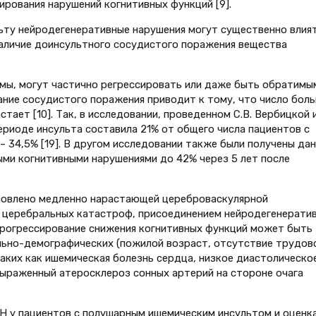
ирования нарушений когнитивных функций [9].
ьту нейродегенеративные нарушения могут существенно влият
наличие доинсультного сосудистого поражения вещества
мы, могут частично регрессировать или даже быть обратимы
ание сосудистого поражения приводит к тому, что число бол
ает [10]. Так, в исследовании, проведенном С.В. Вербицкой 
ериоде инсульта составила 21% от общего числа пациентов с
– 34,5% [19]. В другом исследовании также были получены да
ыми когнитивными нарушениями до 42% через 5 лет после
овлено медленно нарастающей цереброваскулярной
 церебральных катастроф, присоединением нейродегенерати
прогрессирование снижения когнитивных функций может быть
льно-демографических (пожилой возраст, отсутствие трудов
таких как ишемическая болезнь сердца, низкое диастолическо
выраженный атеросклероз сонных артерий на стороне очага
Н у пациентов с полушарным ишемическим инсультом и оценк