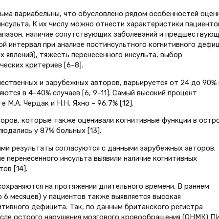
ьма вариабельны, что обусловлено рядом особенностей оцен
нсульта. К их числу можно отнести характеристики пациенто
иапазон, наличие сопутствующих заболеваний и предшествую
ой интервал при анализе постинсультного когнитивного дефи
 явлений), тяжесть перенесенного инсульта, выбор
еских критериев [6–8].
ественных и зарубежных авторов, варьируется от 24 до 90% 
ются в 4–40% случаев [6, 9–11]. Самый высокий процент
.А. Чердак и Н.Н. Яхно – 96,7% [12].
оров, которые также оценивали когнитивные функции в остр
юдались у 87% больных [13].
ми результаты согласуются с данными зарубежных авторов.
после перенесенного инсульта выявили наличие когнитивных
ов [14].
охраняются на протяжении длительного времени. В раннем
 6 месяцев) у пациентов также выявляется высокая
тивного дефицита. Так, по данным британского регистра
 после острого нарушения мозгового кровообращения (ОНМК) 