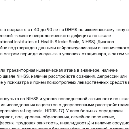
в в возрасте от 40 до 90 лет с ОНМК по ишемическому типу в
епеней тяжести неврологического дефицита по шкале
nal Institutes of Health Stroke Scale, NIHSS). Диагноз
ейне подтвержден данными нейровизуализации и клиническог
в остром периоде инсульта в условиях стационара, а затем ч
ли транзиторная ишемическая атака в анамнезе, наличие
 шкале NIHSS, наличие расстройств сознания, депрессии или
е у психиатра и прием психотропных лекарственных средств 
инсульта по NIHSS и уровня повседневной активности по шка
ия из исследования пациентов с депрессивными расстройствам
pression rating scale, HDRS-17). У всех больных определяли
зраст, пол, уровень образования, семейное положение,
фессия, трудовая занятость, инвалидность) и наличие сосуди
ипертензия, атеросклероз брахиоцефальных артерий, отягоще