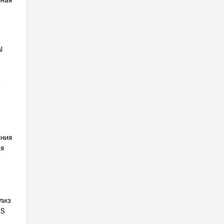
l
e
ния
я
лиз
SS