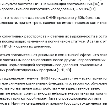
е инсульта частота ПИКН в Финляндии составила 83% [16], в
роспективного когортного исследования, – 69,8% [17].
, что через полгода после ОНМК примерно у 50% больных
женности, причем треть пациентов имеют тяжелые когнитив
е когнитивных расстройств и степени их выраженности в ост
з последующих изменений в когнитивном статусе. В связи с э
я ПИКН – оценка их динамики.
аться положительная динамика в когнитивной сфере, что свя
и частичным восстановлением после других неврологических
она, нормализацией артериального давления, применением
х реабилитационных программ [1, 11, 18].
 стационарное течение ПИКН наблюдается не у всех пациентов
ное снижение когнитивных функций, что, вероятно, обусловл
тые когнитивные расстройства – не единственное звено
звитие вносит сопутствующая нейродегенеративная патологи
манифестация которой может быть спровоцирована острым
мозге. Наличие смешанной этиологии (сосудисто-дегенератив