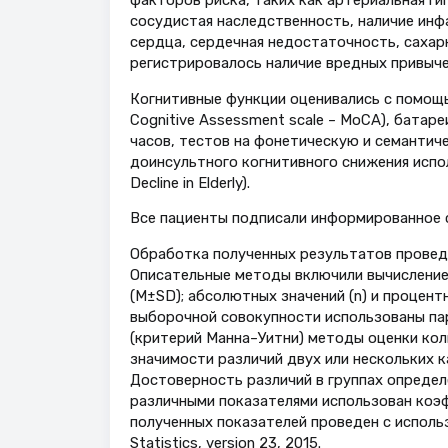
сосудистая наследственность, наличие инф
сердца, сердечная недостаточность, сахар
регистрировалось наличие вредных привыче
Когнитивные функции оценивались с помощь
Cognitive Assessment scale – MoCA), батар
часов, тестов на фонетическую и семантич
доинсультного когнитивного снижения испол
Decline in Elderly).
Все пациенты подписали информированное с
Обработка полученных результатов провед
Описательные методы включили вычисление
(М±SD); абсолютных значений (n) и процент
выборочной совокупности использованы па
(критерий Манна–Уитни) методы оценки кол
значимости различий двух или нескольких к
Достоверность различий в группах определ
различными показателями использован коэф
полученных показателей проведен с использ
Statistics, version 23, 2015.