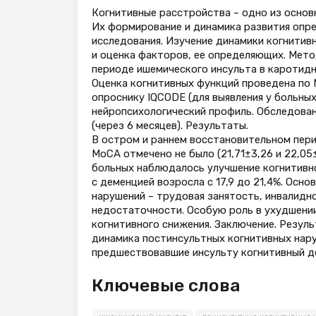
Когнитивные расстройства – одно из основ
Их формирование и динамика развития опр
исследования. Изучение динамики когнитив
и оценка факторов, ее определяющих. Мето
периоде ишемического инсульта в каротидно
Оценка когнитивных функций проведена по 
опроснику IQCODE (для выявления у больны
нейропсихологический профиль. Обследова
(через 6 месяцев). Результаты.
В остром и раннем восстановительном пер
MoCA отмечено не было (21,71±3,26 и 22,05
больных наблюдалось улучшение когнитивно
с деменцией возросла с 17,9 до 21,4%. Осн
нарушений – трудовая занятость, инвалидн
недостаточности. Особую роль в ухудшении
когнитивного снижения. Заключение. Резул
динамика постинсультных когнитивных нар
предшествовавшие инсульту когнитивный де
Ключевые слова