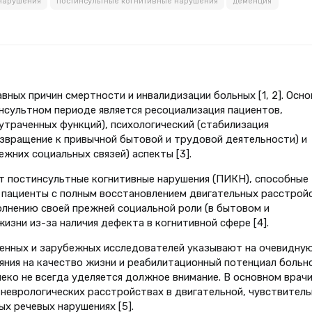
 нарушения
постинсультные когнитивные нарушения
деменция
авных причин смертности и инвалидизации больных [1, 2]. Осн
нсультном периоде является ресоциализация пациентов,
траченных функций), психологический (стабилизация
озвращение к привычной бытовой и трудовой деятельности) и
жних социальных связей) аспекты [3].
т постинсультные когнитивные нарушения (ПИКН), способные
к, пациенты с полным восстановлением двигательных расстрой
олнению своей прежней социальной роли (в бытовом и
изни из-за наличия дефекта в когнитивной сфере [4].
венных и зарубежных исследователей указывают на очевидну
ния на качество жизни и реабилитационный потенциал больно
еко не всегда уделяется должное внимание. В основном врач
неврологических расстройствах в двигательной, чувствитель
х речевых нарушениях [5].