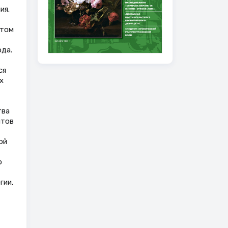
ия.
ьтом
ода.
ся
х
тва
нтов
ой
о
гии.