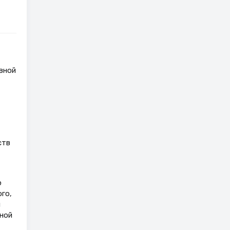
овной
ств
ю
го,
и
ной