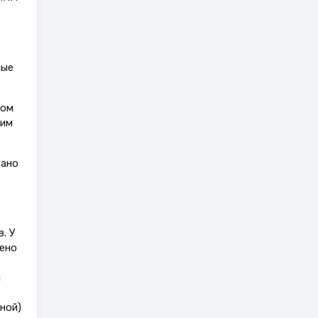
ные
ром
тим
зано
. У
ено
я
ной)