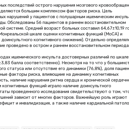
ных последствий острого нарушения мозгового кровообращен
еделяются большим комплексом факторов риска. Цель
ных нарушений у пациентов с полушарным ишемическим инсул
ды. Обследованы 56 пациентов в раннем восстановительном
й системе. Средний возраст больных составил 64,67±10,19 г
Монреальской шкале оценки когнитивных функций (MoCA) и
х доинсультного когнитивного снижения). Отдельно определял
ние проведено в остром и раннем восстановительном периода
иодах ишемического инсульта достоверных различий по шкале
±3,83 балла соответственно). Несмотря на то что у большинс
го статуса или отсутствие его динамики (76,8%), доля пацие
овные факторы риска, влияющиие на динамику когнитивных
ость, наличие нарушения ритма сердца и хронической сердечн
 когнитивных функций играло наличие доинсультного
ьтаты проведенного исследования свидетельствуют о том, чт
ушений зависит от многих факторов. Важнейшую роль играют
фицит и инвалидизация, а также наличие кардиальной патоло