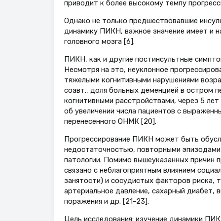
приводит к более высокому темпу прогресс
Однако не только предшествовавшие инсул
динамику ПИКН, важное значение имеет и 
головного мозга [6].
ПИКН, как и другие постинсультные симпто
Несмотря на это, неуклонное прогрессиров
тяжелыми когнитивными нарушениями возраст
соавт., доля больных деменцией в остром п
когнитивными расстройствами, через 5 лет 
об увеличении числа пациентов с выраженн
перенесенного ОНМК [20].
Прогрессирование ПИКН может быть обусл
недостаточностью, повторными эпизодами
патологии. Помимо вышеуказанных причин 
связано с неблагоприятным влиянием социа
занятости) и сосудистых факторов риска, 
артериальное давление, сахарный диабет, 
поражения и др. [21–23].
Цель исследования: изучение динамики ПИК