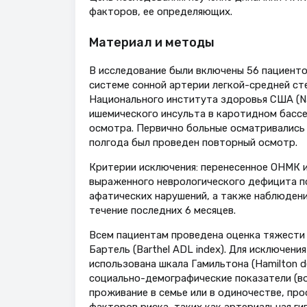
факторов, ее определяющих.
Материал и методы
В исследование были включены 56 пациенто
системе сонной артерии легкой-средней ст
Национального института здоровья США (Natio
ишемического инсульта в каротидном басс
осмотра. Первично больные осматривались 
полгода был проведен повторный осмотр.
Критерии исключения: перенесенное ОНМК и
выраженного неврологического дефицита по
афатических нарушений, а также наблюдени
течение последних 6 месяцев.
Всем пациентам проведена оценка тяжести 
Бартель (Barthel ADL index). Для исключен
использована шкала Гамильтона (Hamilton de
социально-демографические показатели (во
проживание в семье или в одиночестве, про
факторов риска, таких как артериальная г