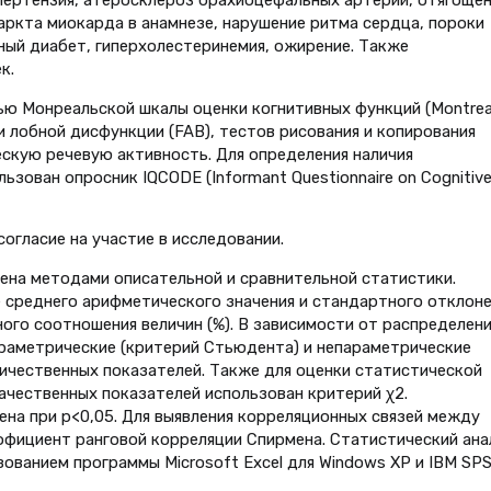
аркта миокарда в анамнезе, нарушение ритма сердца, пороки
ный диабет, гиперхолестеринемия, ожирение. Также
к.
ю Монреальской шкалы оценки когнитивных функций (Montrea
еи лобной дисфункции (FAB), тестов рисования и копирования
ескую речевую активность. Для определения наличия
ьзован опросник IQCODE (Informant Questionnaire on Cognitiv
огласие на участие в исследовании.
ена методами описательной и сравнительной статистики.
 среднего арифметического значения и стандартного отклоне
ного соотношения величин (%). В зависимости от распределени
раметрические (критерий Стьюдента) и непараметрические
ичественных показателей. Также для оценки статистической
ачественных показателей использован критерий χ2.
ена при p<0,05. Для выявления корреляционных связей между
фициент ранговой корреляции Спирмена. Статистический ана
ованием программы Microsoft Excel для Windows ХР и IBM SP