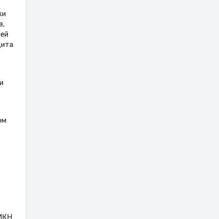
ки
в,
щей
цита
и
ом
ПИКН