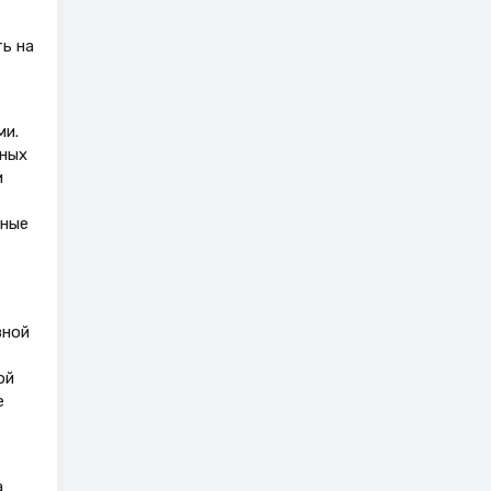
ь на
ми.
ьных
и
нные
вной
ой
е
а