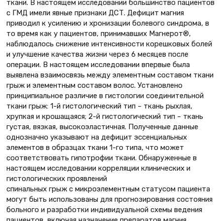
ткани. В настоящем исследовании большинство пациентов
с ГМД имели явные признаки ДСТ. Дефицит магния
приводил к усилению и хронизации болевого синдрома, в
то время как у пациентов, принимавших Магнерот®,
наблюдалось снижение интенсивности корешковых болей
и улучшение качества жизни через 6 месяцев после
операции. В настоящем исследовании впервые была
выявлена взаимосвязь между элементным составом ткани
грыж и элементным составом волос. Установлено
принципиальное различие в гистологии соединительной
ткани грыж: 1-й гистологический тип – ткань рыхлая,
хрупкая и крошащаяся; 2-й гистологический тип – ткань
густая, вязкая, высокоэластичная. Полученные данные
однозначно указывают на дефицит эссенциальных
элементов в образцах ткани 1-го типа, что может
соответствовать гипотрофии ткани. Обнаруженные в
настоящем исследовании корреляции клинических и
гистологических проявлений
спинальных грыж с микроэлементным статусом пациента
могут быть использованы для прогнозирования состояния
больного и разработки индивидуальной схемы ведения
пациентов, включая назначение препаратов магния.