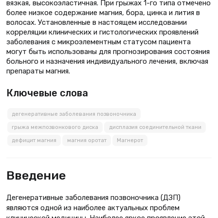
вязкая, высокоэластичная. При грыжах 1-го типа отмечено
более низкое содержание магния, бора, цинка и лития в
волосах. Установленные в настоящем исследовании
корреляции клинических и гистологических проявлений
заболевания с микроэлементным статусом пациента
могут быть использованы для прогнозирования состояния
больного и назначения индивидуального лечения, включая
препараты магния.
Ключевые слова
дегенеративные заболевания позвоночника
грыжа межпозвонкового диска
дисплазия соединительной ткани
дефицит магния
магния оротат
Магнерот
Введение
Дегенеративные заболевания позвоночника (ДЗП)
являются одной из наиболее актуальных проблем
клинической медицины. Наиболее яркое проявление этой