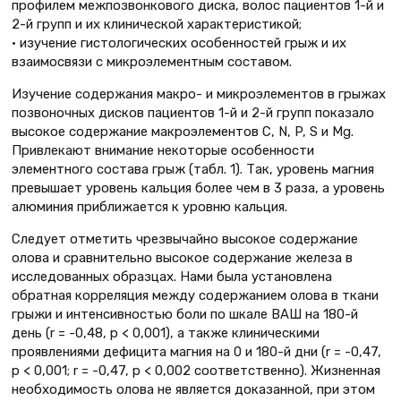
профилем межпозвонкового диска, волос пациентов 1-й и
2-й групп и их клинической характеристикой;
• изучение гистологических особенностей грыж и их
взаимосвязи с микроэлементным составом.
Изучение содержания макро- и микроэлементов в грыжах
позвоночных дисков пациентов 1-й и 2-й групп показало
высокое содержание макроэлементов C, N, P, S и Mg.
Привлекают внимание некоторые особенности
элементного состава грыж (табл. 1). Так, уровень магния
превышает уровень кальция более чем в 3 раза, а уровень
алюминия приближается к уровню кальция.
Следует отметить чрезвычайно высокое содержание
олова и сравнительно высокое содержание железа в
исследованных образцах. Нами была установлена
обратная корреляция между содержанием олова в ткани
грыжи и интенсивностью боли по шкале ВАШ на 180-й
день (r = -0,48, p < 0,001), а также клиническими
проявлениями дефицита магния на 0 и 180-й дни (r = -0,47,
p < 0,001; r = -0,47, p < 0,002 соответственно). Жизненная
необходимость олова не является доказанной, при этом