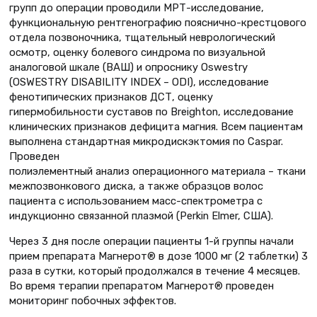
групп до операции проводили МРТ-исследование,
функциональную рентгенографию пояснично-крестцового
отдела позвоночника, тщательный неврологический
осмотр, оценку болевого синдрома по визуальной
аналоговой шкале (ВАШ) и опроснику Oswestry
(OSWESTRY DISABILITY INDEX – ODI), исследование
фенотипических признаков ДСТ, оценку
гипермобильности суставов по Breighton, исследование
клинических признаков дефицита магния. Всем пациентам
выполнена стандартная микродискэктомия по Caspar.
Проведен
полиэлементный анализ операционного материала – ткани
межпозвонкового диска, а также образцов волос
пациента с использованием масс-спектрометра с
индукционно связанной плазмой (Perkin Elmer, США).
Через 3 дня после операции пациенты 1-й группы начали
прием препарата Магнерот® в дозе 1000 мг (2 таблетки) 3
раза в сутки, который продолжался в течение 4 месяцев.
Во время терапии препаратом Магнерот® проведен
мониторинг побочных эффектов.