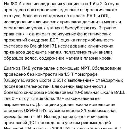
На 180-й день исследования у пациентов 1-й и 2-й групп
проведено повторное исследование неврологического
статуса, болевого синдрома по шкалам ВАШ и ODI,
исследование клинических признаков дефицита магния и
определение уровня магния в биосубстратах. В группе
сравнения – однократное изучение фенотипических
проявлений синдрома ДСТ, оценка гипермобильности
суставов по Breighton [7], исследование клинических
признаков дефицита магния, полиэлементный анализ
образцов волос, содержание магния в плазме крови.
Диагноз ГМД установлен с помощью МРТ. Обследование
проведено без контраста на 1,5 Т томографе
(GESigmaOvation Excite 0,35) с выполнением стандартных
последовательностей. Для оценки выраженности
болевого синдрома использована 10-балльная шкала ВАШ,
где 0 – отсутствие боли, 10 – максимальная ее
выраженность. Для оценки уровня жизни использован
опросник OSWESTRY, русская версия 2.1; максимальная
сумма баллов – 50. Исследование фенотипических
проявлений ДСТ проведено с учетом рекомендаций
Нечаевой Г.И. и соавт. (2009) [8], а также Мартынова А.И.