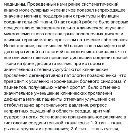
медицины. Проведенный нами ранее систематический
анализ молекулярных механизмов показал непреходящее
значение магния в поддержании структуры и функции
соединительной ткани. В настоящей работе было впервые
осуществлено экспериментально-клиническое изучение
микроэлементного состава грыж позвоночных дисков и
влияния терапии магния оротатом на течение заболевания.
Исследование, включившее 60 пациентов с манифестной
дегенеративной патологией позвоночника, показало, что
все они имеют явные признаки дисплазии соединительной
ткани на фоне дефицита магния, при котором в
значительной степени усугубляются клинические
проявления дегенеративной патологии позвоночника, что
приводит к усилению и хронизации болевого синдрома. У
пациентов, получавших магния оротат, было отмечено
значительное уменьшение клинических проявлений
дефицита магния; пациенты отмечали улучшение сна,
стабилизацию артериального давления, регресс
неприятных ощущений в области сердца, аритмий,
судорог в ногах. Установлено принципиальное различие в
гистологии соединительной ткани грыж: 1-й тип – ткань
рыхлая, хрупкая и крошащаяся; 2-й тип – ткань густая,