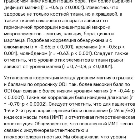
грыжи: чем ниже концентрация бора, тем более выражен
дефицит магния (r = -0,6; p < 0,0001). Известно, что
здоровье не только костной ткани, но и хрящевой, а
также тканей связочного аппарата зависит от
гармоничной пропорции концентраций макро-и
микроэлементов – магния, кальция, бора, цинка и
марганца. Подобная корреляция обнаружена и с
алюминием (r = -0,66; p < 0,001), кремнием (r = -0,5; p <
0,001), молибденом (r = -0,63; p < 0,001). Следует также
отметить, что уровни этих элементов в ткани грыжи
зависят от уровня магния (r = 0,7–0,8; p < 0,0001).
Установлена корреляция между уровнем магния в грыжах
и баллами по опроснику ODI: так, более высокий балл по
ODI был связан с более низким уровнем магния (r = -0,44; p
< 0,0001). Такие же корреляции были найдены для калия (r
= -0,78; p < 0,0002). Следует отметить, что для пациентов
1-й и 2-й групп характерными были повышение (> 26 кг/м2)
индекса массы тела (ИМТ) и отчетливая гиперстеническая
конституция. Общеизвестно, что повышенный ИМТ тесно
связан с инсулинорезистентностью и
глюкозотолерантностью. Мы обнаружили, что уровни