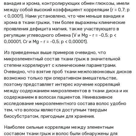
ванадия и хрома, контролирующих обмен глюкозы, имели
между собой высокий коэффициент корреляции (r = 0,7; p
< 0,0001). Нами установлено, что чем меньше ванадия и
хрома в ткани грыжи, тем более выражены клинические
проявления дефицита магния, также участвующего в
регуляции углеводного обмена (V и Mg – r = -0,5; p <
0,00001, Cr и Mg – r = -0,5; p < 0,00001).
Из приведенных выше примеров очевидно, что
микроэлементный состав ткани грыж в значительной
степени коррелирует с клиническими параметрами.
Очевидно, что взятие проб ткани межпозвонковых дисков
возможно только при оперативном вмешательстве,
поэтому представляет интерес изучение корреляций
между содержанием микроэлементов в ткани диска и их
содержанием в волосах пациентов. Неинвазивное
исследование микроэлементного состава волос удобно
тем, что волосы являются доступным твердым
биосубстратом, пригодным для хранения.
Наиболее сильные корреляции между элементным
составом ткани грыж и волос были обнаружены для