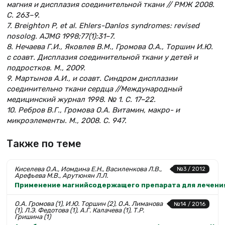
магния и дисплазия соединительной ткани // РМЖ 2008.
С. 263–9.
7. Breighton P, et al. Ehlers-Danlos syndromes: revised
nosolog. AJMG 1998;77(1):31–7.
8. Нечаева Г.И., Яковлев В.М., Громова О.А., Торшин И.Ю.
с соавт. Дисплазия соединительной ткани у детей и
подростков. М., 2009.
9. Мартынов А.И., и соавт. Синдром дисплазии
соединительно ткани сердца //Международный
медицинский журнал 1998. № 1. C. 17–22.
10. Ребров В.Г., Громова О.А. Витамин, макро- и
микроэлементы. М., 2008. С. 947.
Также по теме
Киселева О.А., Иомдина Е.Н., Василенкова Л.В.,
№3 / 2012
Арефьева М.В., Арутюнян Л.Л.
Применение магнийсодержащего препарата для лечения
О.А. Громова (1), И.Ю. Торшин (2), О.А. Лиманова
№14 / 2016
(1), Л.Э. Федотова (1), А.Г. Калачева (1), Т.Р.
Гришина (1)