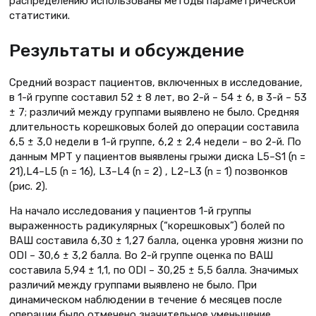
распределению использованы методы параметрической
статистики.
Результаты и обсуждение
Средний возраст пациентов, включенных в исследование,
в 1-й группе составил 52 ± 8 лет, во 2-й – 54 ± 6, в 3-й – 53
± 7; различий между группами выявлено не было. Средняя
длительность корешковых болей до операции составила
6,5 ± 3,0 недели в 1-й группе, 6,2 ± 2,4 недели – во 2-й. По
данным МРТ у пациентов выявлены грыжи диска L5–S1 (n =
21),L4–L5 (n = 16), L3–L4 (n = 2) , L2–L3 (n = 1) позвонков
(рис. 2).
На начало исследования у пациентов 1-й группы
выраженность радикулярных (“корешковых”) болей по
ВАШ составила 6,30 ± 1,27 балла, оценка уровня жизни по
ODI – 30,6 ± 3,2 балла. Во 2-й группе оценка по ВАШ
составила 5,94 ± 1,1, по ODI – 30,25 ± 5,5 балла. Значимых
различий между группами выявлено не было. При
динамическом наблюдении в течение 6 месяцев после
операции было отмечено значительное уменьшение