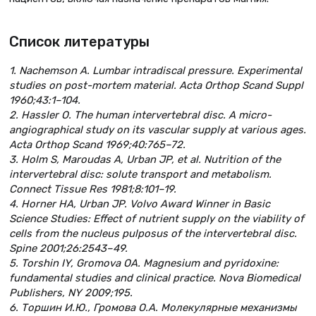
Список литературы
1. Nachemson A. Lumbar intradiscal pressure. Experimental
studies on post-mortem material. Acta Orthop Scand Suppl
1960;43:1–104.
2. Hassler O. The human intervertebral disc. A micro-
angiographical study on its vascular supply at various ages.
Acta Orthop Scand 1969;40:765–72.
3. Holm S, Maroudas A, Urban JP, et al. Nutrition of the
intervertebral disc: solute transport and metabolism.
Connect Tissue Res 1981;8:101–19.
4. Horner HA, Urban JP. Volvo Award Winner in Basic
Science Studies: Effect of nutrient supply on the viability of
cells from the nucleus pulposus of the intervertebral disc.
Spine 2001;26:2543–49.
5. Torshin IY, Gromova OA. Magnesium and pyridoxine:
fundamental studies and clinical practice. Nova Biomedical
Publishers, NY 2009;195.
6. Торшин И.Ю., Громова О.А. Молекулярные механизмы