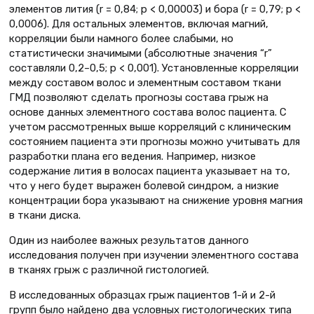
элементов лития (r = 0,84; p < 0,00003) и бора (r = 0,79; p <
0,0006). Для остальных элементов, включая магний,
корреляции были намного более слабыми, но
статистически значимыми (абсолютные значения “r”
составляли 0,2–0,5; p < 0,001). Установленные корреляции
между составом волос и элементным составом ткани
ГМД позволяют сделать прогнозы состава грыж на
основе данных элементного состава волос пациента. С
учетом рассмотренных выше корреляций с клиническим
состоянием пациента эти прогнозы можно учитывать для
разработки плана его ведения. Например, низкое
содержание лития в волосах пациента указывает на то,
что у него будет выражен болевой синдром, а низкие
концентрации бора указывают на снижение уровня магния
в ткани диска.
Один из наиболее важных результатов данного
исследования получен при изучении элементного состава
в тканях грыж с различной гистологией.
В исследованных образцах грыж пациентов 1-й и 2-й
групп было найдено два условных гистологических типа