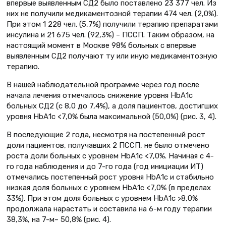
впервые выявленным СД2 было поставлено 23 377 чел. Из
них не получили медикаментозной терапии 474 чел. (2,0%).
При этом 1 228 чел. (5,7%) получили терапию препаратами
инсулина и 21 675 чел. (92,3%) – ПССП. Таким образом, на
настоящий момент в Москве 98% больных с впервые
выявленным СД2 получают ту или иную медикаментозную
терапию.
В нашей наблюдательной программе через год после
начала лечения отмечалось снижение уровня НbА1с
больных СД2 (с 8,0 до 7,4%), а доля пациентов, достигших
уровня НbА1с <7,0% была максимальной (50,0%) (рис. 3, 4).
В последующие 2 года, несмотря на постепенный рост
доли пациентов, получавших 2 ПССП, не было отмечено
роста доли больных с уровнем НbА1с <7,0%. Начиная с 4-
го года наблюдения и до 7-го года (год инициации ИТ)
отмечались постепенный рост уровня НbА1с и стабильно
низкая доля больных с уровнем НbА1с <7,0% (в пределах
33%). При этом доля больных с уровнем НbА1с >8,0%
продолжала нарастать и составила на 6-м году терапии
38,3%, на 7-м– 50,8% (рис. 4).