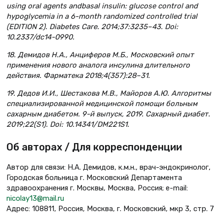
using oral agents andbasal insulin: glucose control and
hypoglycemia in a 6-month randomized controlled trial
(EDITION 2). Diabetes Care. 2014;37:3235–43. Doi:
10.2337/dc14-0990.
18. Демидов Н.А., Анциферов М.Б., Московский опыт
применения нового аналога инсулина длительного
действия. Фарматека 2018;4(357):28–31.
19. Дедов И.И., Шестакова М.В., Майоров А.Ю. Алгоритмы
специализированной медицинской помощи больным
сахарным диабетом. 9-й выпуск, 2019. Сахарный диабет.
2019;22(S1). Doi: 10.14341/DM221S1.
Об авторах / Для корреспонденции
Автор для связи: Н.А. Демидов, к.м.н., врач-эндокринолог,
Городская больница г. Московский Департамента
здравоохранения г. Москвы, Москва, Россия; e-mail:
nicolay13@mail.ru
Адрес: 108811, Россия, Москва, г. Московский, мкр 3, стр. 7