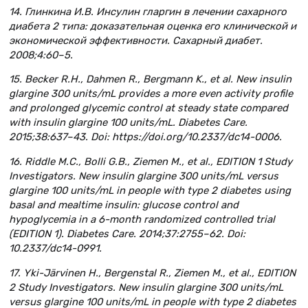
14. Глинкина И.В. Инсулин гларгин в лечении сахарного
диабета 2 типа: доказательная оценка его клинической и
экономической эффективности. Сахарный диабет.
2008;4:60–5.
15. Becker R.H., Dahmen R., Bergmann K., et al. New insulin
glargine 300 units/mL provides a more even activity profile
and prolonged glycemic control at steady state compared
with insulin glargine 100 units/mL. Diabetes Care.
2015;38:637–43. Doi: https://doi.org/10.2337/dc14-0006.
16. Riddle M.C., Bolli G.B., Ziemen M., et al., EDITION 1 Study
Investigators. New insulin glargine 300 units/mL versus
glargine 100 units/mL in people with type 2 diabetes using
basal and mealtime insulin: glucose control and
hypoglycemia in a 6-month randomized controlled trial
(EDITION 1). Diabetes Care. 2014;37:2755–62. Doi:
10.2337/dc14-0991.
17. Yki-Järvinen H., Bergenstal R., Ziemen M., et al., EDITION
2 Study Investigators. New insulin glargine 300 units/mL
versus glargine 100 units/mL in people with type 2 diabetes