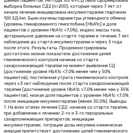
данных пациентов. Методы. Из ФРСД была сформирована
выборка больных СД2 (n=200), которым через 7 лет от
начала лечения инициирована инсулинотерапия гларгином
100 ЕД/мл. Были изучены параметры углеводного обмена
(уровень гликированного гемоглобина [НbA1с] и доля
пациентов с уровнем НbА1c <7,0%), индекс массы тела,
артериальное давление на старте терапии в течение 7 лет
наблюдения до старта инсулинотерапии и через 3 года
после этого. Результаты. Продемонстрированы
достаточно низкие показатели достижения целей
гликемического контроля начиная со старта
сахароснижающей терапии на момент выявления СД
(достижение уровня НbА1c <7,0% менее чем у 50%
пациентов), постепенная утрата гликемического контроля
через ≥3 лет наблюдения после старта сахароснижающей
терапии (достижение уровня НbА1c <7,0% менее чем у 35%
пациентов), низкая доля пациентов с уровнем НbА1c <7,0%
после инициации инсулинотерапии (менее 30,0%). Выводы.
1. На всех этапах лечения СД2, начиная со старта терапии,
при добавлении к лечению 2-го и 3-го пероральных
сахароснижающих препаратов, инициации
инсулинотерапии, титрации дозы инсулина клиническая
инерция препятствует достижению целей гликемического