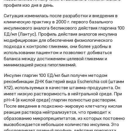
профиля изо дня в день.
Ситуация изменилась после разработки и внедрения в
клиническую практику в 2000 г. первого базального
инсулинового аналога беспикового действия гларгина 100
ЕД/мл (Лантус). Профиль действия аналогов инсулина
модифицирован для обеспечения физиологического
подхода к контролю гликемии, они более удобны в
использовании пациентом и позволяют добиваться
баланса между достижением целевой гликемии и
минимизацией риска гипогликемий.
Инсулин гларгин 100 ЕД/мл был получен методом
рекомбинации ДНК бактерий вида Escherichia coli (штамм
К12), используемых в качестве штамма-продуцента. Он
имеет низкую растворимость в нейтральной среде. При
pH=4 (в кислой среде) гларгин полностью растворим.
После введения в подкожно-жировую клетчатку кислая
реакция раствора нейтрализуется, что приводит к
образованию микропреципитатов, из которых постоянно
высвобождается небольшое количество инсулина. Это
обусловливает плавный профиль действия препарата.