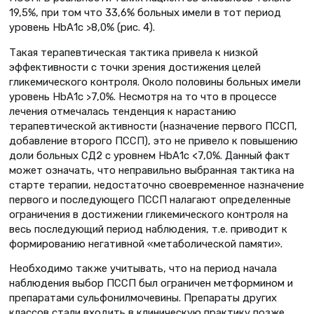
19,5%, при том что 33,6% больных имели в тот период
уровень НbА1с >8,0% (рис. 4).
Такая терапевтическая тактика привела к низкой
эффективности с точки зрения достижения целей
гликемического контроля. Около половины больных имели
уровень НbА1с >7,0%. Несмотря на то что в процессе
лечения отмечалась тенденция к нарастанию
терапевтической активности (назначение первого ПССП,
добавление второго ПССП), это не привело к повышению
доли больных СД2 с уровнем НbА1с <7,0%. Данный факт
может означать, что неправильно выбранная тактика на
старте терапии, недостаточно своевременное назначение
первого и последующего ПССП налагают определенные
ограничения в достижении гликемического контроля на
весь последующий период наблюдения, т.е. приводит к
формированию негативной «метаболической памяти».
Необходимо также учитывать, что на период начала
наблюдения выбор ПССП был ограничен метформином и
препаратами сульфонилмочевины. Препараты других
классов стали входить в клиническую практику позже.