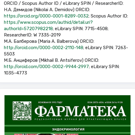
ORCID / Scopus Author ID / eLibrary SPIN / ResearcherID:
Н.А. Демидов (Nikolai A. Demidov) ORCID:
https://orcid.org/0000-0001-8289-0032
; Scopus Author ID:
https://www.scopus.com/authid/detail.uri?
authorId=57207982218
; eLibrary SPIN: 7715-4508;
ResearcherID: W 7335-2019
М.А. Балберова (Maria A. Balberova) ORCID:
http://orcid.com/0000-0002-2110-148
; eLibrary SPIN: 7263-
5503
М.Б. Анциферов (Mikhail B. Antsiferov) ORCID:
http://orcid.com/0000-0002-9944-2997
; eLibrary SPIN:
1035–4773