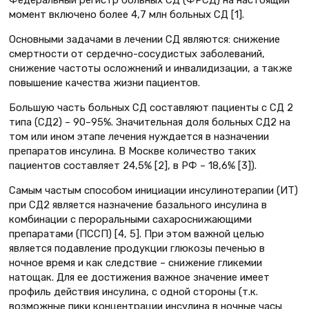
Федеральный регистр больных СД (ФРСД) на настоящий
момент включено более 4,7 млн больных СД [1].
Основными задачами в лечении СД являются: снижение
смертности от сердечно-сосудистых заболеваний,
снижение частоты осложнений и инвалидизации, а также
повышение качества жизни пациентов.
Большую часть больных СД составляют пациенты с СД 2
типа (СД2) – 90–95%. Значительная доля больных СД2 на
том или ином этапе лечения нуждается в назначении
препаратов инсулина. В Москве количество таких
пациентов составляет 24,5% [2], в РФ – 18,6% [3]).
Самым частым способом инициации инсулинотерапии (ИТ)
при СД2 является назначение базального инсулина в
комбинации с пероральными сахароснижающими
препаратами (ПССП) [4, 5]. При этом важной целью
является подавление продукции глюкозы печенью в
ночное время и как следствие – снижение гликемии
натощак. Для ее достижения важное значение имеет
профиль действия инсулина, с одной стороны (т.к.
возможные пики концентрации инсулина в ночные часы