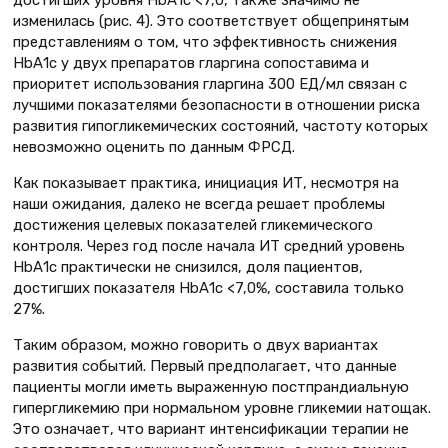
достигших уровня НbА1с <7,0, также значимо не
изменилась (рис. 4). Это соответствует общепринятым
представлениям о том, что эффективность снижения
НbА1с у двух препаратов гларгина сопоставима и
приоритет использования гларгина 300 ЕД/мл связан с
лучшими показателями безопасности в отношении риска
развития гипогликемических состояний, частоту которых
невозможно оценить по данным ФРСД.
Как показывает практика, инициация ИТ, несмотря на
наши ожидания, далеко не всегда решает проблемы
достижения целевых показателей гликемического
контроля. Через год после начала ИТ средний уровень
НbА1с практически не снизился, доля пациентов,
достигших показателя НbА1с <7,0%, составила только
27%.
Таким образом, можно говорить о двух вариантах
развития событий. Первый предполагает, что данные
пациенты могли иметь выраженную постпрандиальную
гипергликемию при нормальном уровне гликемии натощак.
Это означает, что вариант интенсификации терапии не