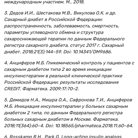
международным участием. М., 2018.
3. Дедов И.И., Шестакова М.В., Викулова О.К. и др.
Сахарный диабет в Российской Федерации:
распространенность, заболеваемость, смертность,
параметры углеводного обмена и структура
сахароснижающей терапии по данным Федерального
регистра сахарного диабета, статус 2017 г. Сахарный
диабет. 2018;21(3):144–59. Doi: 10.14341/DM9686.
4. Анциферов М.Б. Гликемический контроль у пациентов с
сахарным диабетом типа 2 во время инициации
инсулинотерапии в реальной клинической практике
Российской Федерации: результаты исследования
CREDIT. Фарматека. 2009;17:70–2.
5. Демидов Н.А., Мишра О.А., Сафронова Т.И., Анциферов
М.Б. Инициация инсулинотерапии у больных сахарным
диабетом 2 типа, по данным Федерального регистра
больных сахарным диабетом в Москве. Фарматека.
2018;11(364):60–4. Doi: 10.18565/pharmateca.2018.11.60–64.
6. Rosskamp R.H., Park G. Long-acting insulin analogs.