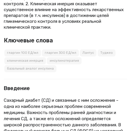
контроля. 2. Клиническая инерция оказывает
существенное влияние на эффективность лекарственных
препаратов (в т.ч. инсулинов) в достижении целей
гликемического контроля в условиях реальной
клинической практики.
Ключевые слова
гларгин 100 ЕД/мл
гларгин 300 ЕД/мл
Лантус
Туджео
клиническая инерция
инсулинотерапия
базальный аналог инсулина
Введение
Сахарный диабет (СД) и связанные с ним осложнения –
одна из наиболее серьезных проблем современной
медицины. Важность проблемы ранней диагностики и
лечения СД, а также его осложнений определяется
широкой распространенностью данного заболевания. В