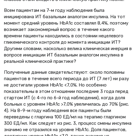
Всем пациентам на 7-м году наблюдения была
инициирована ИТ базальным аналогом инсулина. На тот
момент средний уровень НbА1с составлял 8,4%, поэтому
возникает закономерный вопрос: в течение какого
времени пациенты находились в состоянии нецелевого
гликемического контроля до момента инициации ИТ?
Другими словами, насколько велика клиническая инерция в
вопросе инициации ИТ базальным аналогом инсулина в
реальной клинической практике?
Полученные данные свидетельствуют: около половины
пациентов в течение всего периода до ИТ (7 лет) ни разу
не достигали уровня НbА1с <7,0%. Но особенно
показательны в этом отношении последние 3 года перед
стартом ИТ (с 4-го по 6-й год наблюдения), когда доля
больных с уровнем НbА1с >7,0% увеличилась до 70% (рис.
4). На 8–9-м году наблюдения все пациенты были
переведены с гларгина 100 ЕД/мл на терапию гларгином
300 ЕД/мл. Как следует из рис. 3, процесс смены инсулина
значимо не отразился на уровне НbА1с. Доля пациентов,