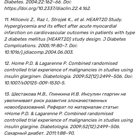
Diabetes. 2004;22:162–66. Doi:
https://doi.org/10.2337/diaclin.22.4.162.
11. Milicevic Z., Raz I., Strojek K., et al. HEART2D Study.
Hyperglycemia and its effect after acute myocardial
infarction on cardiovascular outcomes in patients with type
2 diabetes mellitus (HEART2D) study design. J Diabetes
Complications. 2005;19:80–7. Doi:
10.1016/j.jdiacomp.2004.06.003.
12. Home P.D. & Lagarenne P. Combined randomised
controlled trial experience of malignancies in studies using
insulin glargine». Diabetologia. 2009;52(12):2499–506. Doi:
10.1007/s00125-009-1530-5.
13. Шестакова М.В., Глинкина И.В. Инсулин гларгин не
увеличивает риск развития злокачественных
новообразований. Реферат по материалам статьи:
«Home P.D. & Lagarenne P. Combined randomised
controlled trial experience of malignancies in studies using
insulin glargine. Diabetologia. 2009;52(12):2499–506.
Сахарный диабет. 2011;1:88–90.