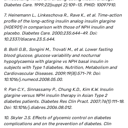
Diabetes Care. 1999;22(suppl 2):109–13. PMID: 10097910.
7. Heinemann L., Linkeschova R., Rave K., et al. Time-action
profile of the long-acting insulin analog insulin glargine
(HOE901) in comparison with those of NPH insulin and
placebo. Diabetes Care. 2000;235:644–49. Doi:
10.2337/diacare.23.5.644.
8. Bolli G.B., Songini M., Trovati M., et al. Lower fasting
blood glucose, glucose variability and nocturnal
hypoglycaemia with glargine vs NPH basal insulin in
subjects with Type 1 diabetes. Nutrition, Metabolism and
Cardiovascular Diseases. 2009;19(8):571–79. Doi:
10.1016/j.numecd.2008.05.00.
9. Pan C.Y., Sinnassamy P., Chung K.D., Kim K.W. Insulin
glargine versus NPH insulin therapy in Asian Type 2
diabetes patients. Diabetes Res Clin Pract. 2007;76(1):111–18.
Doi: 10.1016/j.diabres.2006.08.012.
10. Skyler J.S. Effects of glycemic control on diabetes
complications and on the prevention of diabetes. Clin