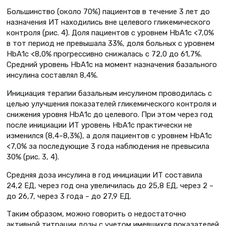
Большинство (около 70%) пациентов в течение 3 лет до
назначения ИТ находились вне целевого гликемического
контроля (рис. 4). Доля пациентов с уровнем НbА1с <7,0%
в тот период не превышала 33%, доля больных с уровнем
НbА1с <8,0% прогрессивно снижалась с 72,0 до 61,7%.
Средний уровень НbА1с на момент назначения базального
инсулина составлял 8,4%.
Инициация терапии базальным инсулином проводилась с
целью улучшения показателей гликемического контроля и
снижения уровня НbА1с до целевого. При этом через год
после инициации ИТ уровень НbА1с практически не
изменился (8,4–8,3%), а доля пациентов с уровнем НbА1с
<7,0% за последующие 3 года наблюдения не превысила
30% (рис. 3, 4).
Средняя доза инсулина в год инициации ИТ составила
24,2 ЕД, через год она увеличилась до 25,8 ЕД, через 2 –
до 26,7, через 3 года – до 27,9 ЕД.
Таким образом, можно говорить о недостаточно
активной титрации дозы с учетом имевшихся показателей