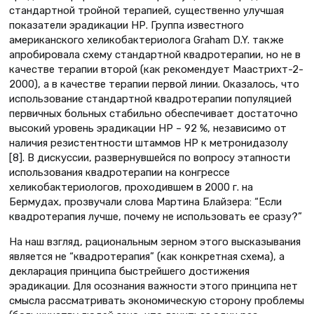
стандартной тройной терапией, существенно улучшая
показатели эрадикации НР. Группа известного
американского хеликобактериолога Graham D.Y. также
апробировала схему стандартной квадротерапии, но не в
качестве терапии второй (как рекомендует Маастрихт-2-
2000), а в качестве терапии первой линии. Оказалось, что
использование стандартной квадротерапии популяцией
первичных больных стабильно обеспечивает достаточно
высокий уровень эрадикации НР – 92 %, независимо от
наличия резистентности штаммов НР к метронидазолу
[8]. В дискуссии, развернувшейся по вопросу этапности
использования квадротерапии на конгрессе
хеликобактериологов, проходившем в 2000 г. на
Бермудах, прозвучали слова Мартина Блайзера: “Если
квадротерапия лучше, почему не использовать ее сразу?”
На наш взгляд, рациональным зерном этого высказывания
является не “квадротерапия” (как конкретная схема), а
декларация принципа быстрейшего достижения
эрадикации. Для осознания важности этого принципа нет
смысла рассматривать экономическую сторону проблемы