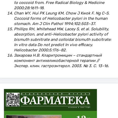
to coccoid from. Free Radical Biology & Medicine
2000;28:1611–18.
Chan WY, Hui PK Leung KM, Chow J Kwok F, Ng C-S.
Coccoid forms of Helicobacter pylori in the human
stomach. Am J Clin Pathol 1994;102:503–37.
Phillips RH, Whitehead MW, Lacey S, et al. Solubility,
absorption, and anti-Helicobacter pylori activity of
bismuth subnitrate and colloidal bismuth subcitrate:
In vitro data Do not predict In vivo efficacy.
Helicobacter 2000;5:176–82.
Захарова Н.В. Кларитромицин – стандартный
компонент антихеликобактерной терапии //
Экспер. клин. гастроэнтерол. 2003. № 3. С. 13–16.