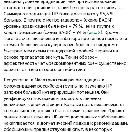
высокий уровень эрадикации, чем при использовании
стандартной тройной терапии без препаратов висмута.
Суммарно эрадикация НР была достигнута у 86,5 %
больных. В группе с метронидазолом (схема ВАОМ)
уровень эрадикации был ниже – 79 %, чем в группе с
кларитромицином (схема ВАОК) – 94 % (
рис. 2
). Кроме
того, за счет включения ингибитора протонной помпы эти
схемы обеспечивали купирование болевого синдрома
быстрее, чем схемы стандартной тройной терапии на
основе препаратов висмута. Таким образом,
эффективность четырехкомпонентных схем существенно
зависит от типа второго антибиотика.
Безусловно, в Маастрихтских рекомендациях и
рекомендациях российской группы по изучению НР
заложен большой интегрирующий потенциал. Они
унифицируют показания и подходы к лечению
хеликобактерной инфекции. Каждый врач, независимо от
специальности, должен быть с ними ознакомлен. Однако
знания и опыт лечения НР-ассоциированных заболеваний
накапливается, а догматический подход к рекомендациям,
обобщающим предшествующий опыт, в некоторых