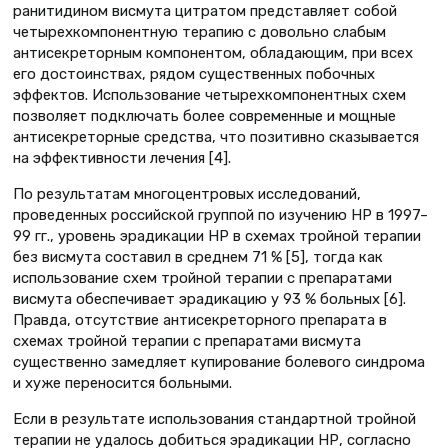
ранитидином висмута цитратом представляет собой
четырехкомпонентную терапию с довольно слабым
антисекреторным компонентом, обладающим, при всех
его достоинствах, рядом существенных побочных
эффектов. Использование четырехкомпонентных схем
позволяет подключать более современные и мощные
антисекреторные средства, что позитивно сказывается
на эффективности лечения [4].
По результатам многоцентровых исследований,
проведенных российской группой по изучению НР в 1997–
99 гг., уровень эрадикации НР в схемах тройной терапии
без висмута составил в среднем 71 % [5], тогда как
использование схем тройной терапии с препаратами
висмута обеспечивает эрадикацию у 93 % больных [6].
Правда, отсутствие антисекреторного препарата в
схемах тройной терапии с препаратами висмута
существенно замедляет купирование болевого синдрома
и хуже переносится больными.
Если в результате использования стандартной тройной
терапии не удалось добиться эрадикации НР, согласно