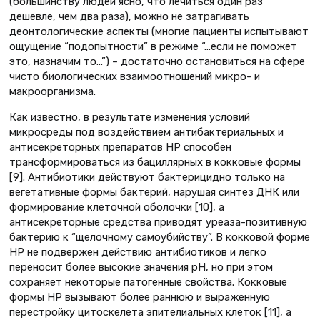
(большинству людей ясно, что лечиться один раз
дешевле, чем два раза), можно не затрагивать
деонтологические аспекты (многие пациенты испытывают
ощущение “подопытности” в режиме “…если не поможет
это, назначим то…”) – достаточно остановиться на сфере
чисто биологических взаимоотношений микро- и
макроорганизма.
Как известно, в результате изменения условий
микросреды под воздействием антибактериальных и
антисекреторных препаратов НР способен
трансформироваться из бациллярных в кокковые формы
[9]. Антибиотики действуют бактерицидно только на
вегетативные формы бактерий, нарушая синтез ДНК или
формирование клеточной оболочки [10], а
антисекреторные средства приводят уреаза-позитивную
бактерию к “щелочному самоубийству”. В кокковой форме
НР не подвержен действию антибиотиков и легко
переносит более высокие значения рН, но при этом
сохраняет некоторые патогенные свойства. Кокковые
формы НР вызывают более раннюю и выраженную
перестройку цитоскелета эпителиальных клеток [11], а