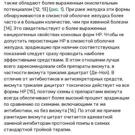
также обладают более выраженным окислительным
потенциалом [12, 13] (
рис. 1
). При раке желудка эти формы
обнаруживаются в слизистой оболочке желудка более
часто и в большем количестве, чем при язвенной болезни
[14]. Это свидетельствует о более выраженных
канцерогенных свойствах кокковых форм НР. Чтобы не
допустить персистенции НР в слизистой оболочке
желудка, эрадикацию при наличии соответствующих
показаний следует сразу проводить наиболее
эффективными средствами. В этом отношении лучше
всего зарекомендовали себя препараты висмута, в
частности висмута трикалия дицитрат (Де-Нол). В
отличие от антибиотиков и антисекреторных средств,
висмута трикалия дицитрат токсически действует на все
формы НР [15], поэтому схемы с препаратами висмута
всегда обеспечивают более высокий процент эрадикации
по сравнению со схемами, включающими те же
антибиотики, но без висмута [16]. По этой же причине
ранитидин висмута цитрат считается адекватной
заменой ингибиторам протонной помпы в схемах
стандартной тройной терапии.