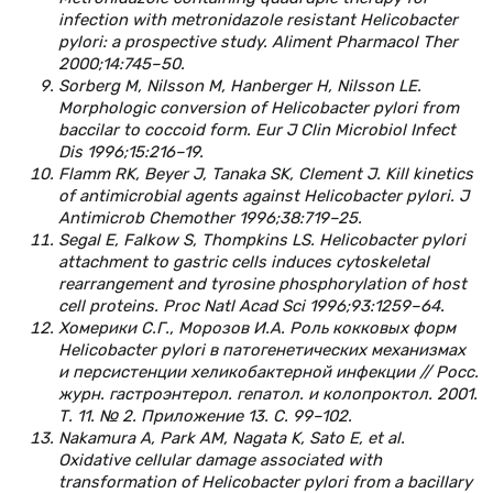
infection with metronidazole resistant Helicobacter
pylori: a prospective study. Aliment Pharmacol Ther
2000;14:745–50.
Sorberg M, Nilsson M, Hanberger H, Nilsson LE.
Morphologic conversion of Helicobacter pylori from
baccilar to coccoid form. Eur J Clin Microbiol Infect
Dis 1996;15:216–19.
Flamm RK, Beyer J, Tanaka SK, Clement J. Kill kinetics
of antimicrobial agents against Helicobacter pylori. J
Antimicrob Chemother 1996;38:719–25.
Segal E, Falkow S, Thompkins LS. Helicobacter pylori
attachment to gastric cells induces cytoskeletal
rearrangement and tyrosine phosphorylation of host
cell proteins. Proc Natl Acad Sci 1996;93:1259–64.
Хомерики С.Г., Морозов И.А. Роль кокковых форм
Helicobacter pylori в патогенетических механизмах
и персистенции хеликобактерной инфекции // Росс.
журн. гастроэнтерол. гепатол. и колопроктол. 2001.
Т. 11. № 2. Приложение 13. С. 99–102.
Nakamura A, Park AM, Nagata K, Sato E, et al.
Oxidative cellular damage associated with
transformation of Helicobacter pylori from a bacillary