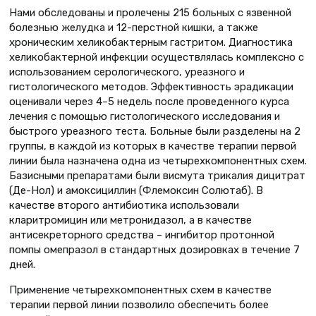
Нами обследованы и пролечены 215 больных с язвенной
болезнью желудка и 12-перстной кишки, а также
хроническим хеликобактерным гастритом. Диагностика
хеликобактерной инфекции осуществлялась комплексно с
использованием серологического, уреазного и
гистологического методов. Эффективность эрадикации
оценивали через 4–5 недель после проведенного курса
лечения с помощью гистологического исследования и
быстрого уреазного теста. Больные были разделены на 2
группы, в каждой из которых в качестве терапии первой
линии была назначена одна из четырехкомпонентных схем.
Базисными препаратами были висмута трикалия дицитрат
(Де-Нол) и амоксициллин (Флемоксин Солютаб). В
качестве второго антибиотика использовали
кларитромицин или метронидазол, а в качестве
антисекреторного средства – ингибитор протонной
помпы омепразол в стандартных дозировках в течение 7
дней.
Применение четырехкомпонентных схем в качестве
терапии первой линии позволило обеспечить более