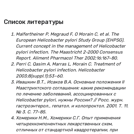
Список литературы
Malfertheiner P, Megraud F, O Morain C, et al. The
European Helicobacter pylori Study Group (EHPSG).
Current concept in the management of Helicobacter
pylori infection. The Maastricht 2-2000 Consensus
Report. Aliment Pharmacol Ther 2002;16:167–80.
Perri C, Qasim A, Marras L, Morain C. Treatment of
Helicobacter pylori infection. Helicobacter
2003;8(suppl.1):53–60.
Ивашкин В.Т., Исаков В.А. Основные положения II
Маастрихтского соглашения: какие рекомендации
по лечению заболеваний, ассоциированных с
Helicobacter pylori, нужны России? // Росс. журн.
гастроэнтерол., гепатол. и колопроктол. 2001. Т. 11.
№ 3. С. 77–85.
Хомерики Н.М., Хомерики С.Г. Опыт применения
четырехкомпонентных лекарственных схем,
отличных от стандартной квадротерапии, при