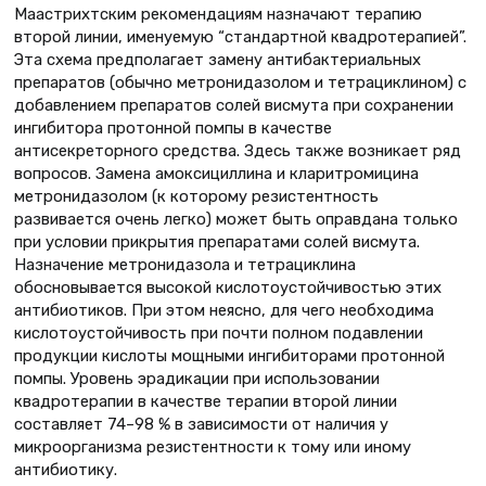
Маастрихтским рекомендациям назначают терапию
второй линии, именуемую “стандартной квадротерапией”.
Эта схема предполагает замену антибактериальных
препаратов (обычно метронидазолом и тетрациклином) с
добавлением препаратов солей висмута при сохранении
ингибитора протонной помпы в качестве
антисекреторного средства. Здесь также возникает ряд
вопросов. Замена амоксициллина и кларитромицина
метронидазолом (к которому резистентность
развивается очень легко) может быть оправдана только
при условии прикрытия препаратами солей висмута.
Назначение метронидазола и тетрациклина
обосновывается высокой кислотоустойчивостью этих
антибиотиков. При этом неясно, для чего необходима
кислотоустойчивость при почти полном подавлении
продукции кислоты мощными ингибиторами протонной
помпы. Уровень эрадикации при использовании
квадротерапии в качестве терапии второй линии
составляет 74–98 % в зависимости от наличия у
микроорганизма резистентности к тому или иному
антибиотику.