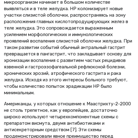
микроорганизм начинает в большом количестве
выявляться и в теле желудка. НР колонизирует новые
участки слизистой оболочки, распространяясь на зону
расположения главных кислотопродуцирующих желез в
теле желудка. Это сопровождается выраженным
усилением морфологических и иммунологических
проявлений воспаления слизистой оболочки желудка. При
таком развитии событий обычный антральный гастрит
превращается в пангастрит, что закладывает основу для
хронизации воспаления с развитием частых рецидивов
язвенной и гастроэзофагеальной рефлюксной болезни,
хронических эрозий, атрофического гастрита и рака
желудка. Исходя из этого интересы больного требуют,
чтобы количество попыток эрадикации НР было
минимальным.
Американцы, у которых отношение к Маастрихту-2-2000
не столь трепетное, как у европейцев, достаточно
широко используют четырехкомпонентные схемы с
препаратом висмута, двумя антибиотиками и
антисекреторным средством [7]. Эти схемы
продемонстрировали явное преимущество перед