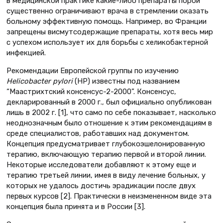
в медицинской практике какие-либо препараты порой
существенно ограничивают врача в стремлении оказать
больному эффективную помощь. Например, во Франции
запрещены висмутсодержащие препараты, хотя весь мир
с успехом использует их для борьбы с хеликобактерной
инфекцией.
Рекомендации Европейской группы по изучению
Helicobacter pylori
(HP) известны под названием
“Маастрихтский консенсус-2-2000”. Консенсус,
декларированный в 2000 г., был официально опубликован
лишь в 2002 г. [1], что само по себе показывает, насколько
неоднозначным было отношение к этим рекомендациям в
среде специалистов, работавших над документом.
Концепция предусматривает глубокоэшелонированную
терапию, включающую терапию первой и второй линии.
Некоторые исследователи добавляют к этому еще и
терапию третьей линии, имея в виду лечение больных, у
которых не удалось достичь эрадикации после двух
первых курсов [2]. Практически в неизмененном виде эта
концепция была принята и в России [3].