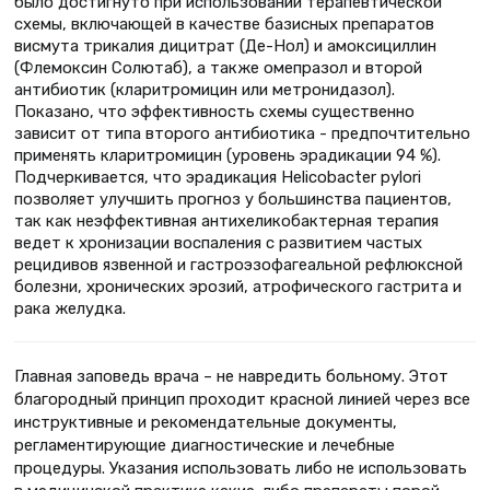
было достигнуто при использовании терапевтической
схемы, включающей в качестве базисных препаратов
висмута трикалия дицитрат (Де-Нол) и амоксициллин
(Флемоксин Солютаб), а также омепразол и второй
антибиотик (кларитромицин или метронидазол).
Показано, что эффективность схемы существенно
зависит от типа второго антибиотика - предпочтительно
применять кларитромицин (уровень эрадикации 94 %).
Подчеркивается, что эрадикация Helicobacter pylori
позволяет улучшить прогноз у большинства пациентов,
так как неэффективная антихеликобактерная терапия
ведет к хронизации воспаления с развитием частых
рецидивов язвенной и гастроэзофагеальной рефлюксной
болезни, хронических эрозий, атрофического гастрита и
рака желудка.
Главная заповедь врача – не навредить больному. Этот
благородный принцип проходит красной линией через все
инструктивные и рекомендательные документы,
регламентирующие диагностические и лечебные
процедуры. Указания использовать либо не использовать