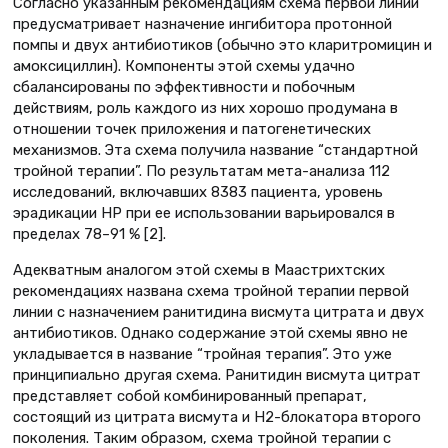
Согласно указанным рекомендациям схема первой линии
предусматривает назначение ингибитора протонной
помпы и двух антибиотиков (обычно это кларитромицин и
амоксициллин). Компоненты этой схемы удачно
сбалансированы по эффективности и побочным
действиям, роль каждого из них хорошо продумана в
отношении точек приложения и патогенетических
механизмов. Эта схема получила название “стандартной
тройной терапии”. По результатам мета-анализа 112
исследований, включавших 8383 пациента, уровень
эрадикации НР при ее использовании варьировался в
пределах 78–91 % [2].
Адекватным аналогом этой схемы в Маастрихтских
рекомендациях названа схема тройной терапии первой
линии с назначением ранитидина висмута цитрата и двух
антибиотиков. Однако содержание этой схемы явно не
укладывается в название “тройная терапия”. Это уже
принципиально другая схема. Ранитидин висмута цитрат
представляет собой комбинированный препарат,
состоящий из цитрата висмута и Н2-блокатора второго
поколения. Таким образом, схема тройной терапии с