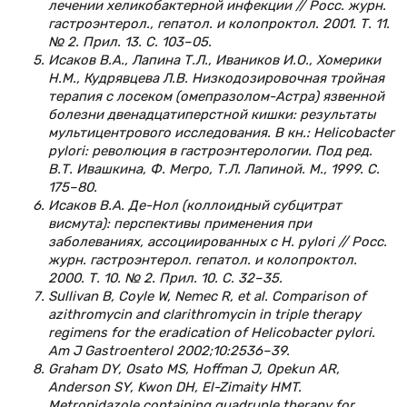
лечении хеликобактерной инфекции // Росс. журн.
гастроэнтерол., гепатол. и колопроктол. 2001. Т. 11.
№ 2. Прил. 13. С. 103–05.
Исаков В.А., Лапина Т.Л., Иваников И.О., Хомерики
Н.М., Кудрявцева Л.В. Низкодозировочная тройная
терапия с лосеком (омепразолом-Астра) язвенной
болезни двенадцатиперстной кишки: результаты
мультицентрового исследования. В кн.: Helicobacter
pylori: революция в гастроэнтерологии. Под ред.
В.Т. Ивашкина, Ф. Мегро, Т.Л. Лапиной. М., 1999. С.
175–80.
Исаков В.А. Де-Нол (коллоидный субцитрат
висмута): перспективы применения при
заболеваниях, ассоциированных с H. рylori // Росс.
журн. гастроэнтерол. гепатол. и колопроктол.
2000. Т. 10. № 2. Прил. 10. С. 32–35.
Sullivan B, Coyle W, Nemec R, et al. Comparison of
azithromycin and clarithromycin in triple therapy
regimens for the eradication of Helicobacter pylori.
Am J Gastroenterol 2002;10:2536–39.
Graham DY, Osato MS, Hoffman J, Opekun AR,
Anderson SY, Kwon DH, El-Zimaity HMT.
Metronidazole containing quadruple therapy for