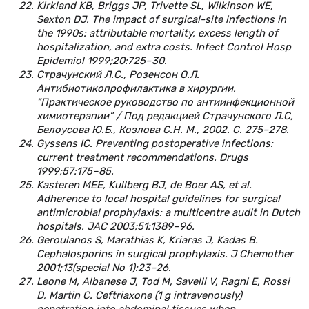
Kirkland KB, Briggs JP, Trivette SL, Wilkinson WE,
Sexton DJ. The impact of surgical-site infections in
the 1990s: attributable mortality, excess length of
hospitalization, and extra costs. Infect Control Hosp
Epidemiol 1999;20:725–30.
Страчунский Л.С., Розенсон О.Л.
Антибиотикопрофилактика в хирургии.
“Практическое руководство по антиинфекционной
химиотерапии” / Под редакцией Страчунского Л.С,
Белоусова Ю.Б., Козлова С.Н. М., 2002. С. 275–278.
Gyssens IC. Preventing postoperative infections:
current treatment recommendations. Drugs
1999;57:175–85.
Kasteren MEE, Kullberg BJ, de Boer AS, et al.
Adherence to local hospital guidelines for surgical
antimicrobial prophylaxis: a multicentre audit in Dutch
hospitals. JAC 2003;51:1389–96.
Geroulanos S, Marathias K, Kriaras J, Kadas B.
Cephalosporins in surgical prophylaxis. J Chemother
2001;13(special No 1):23–26.
Leone M, Albanese J, Tod M, Savelli V, Ragni E, Rossi
D, Martin C. Ceftriaxone (1 g intravenously)
penetration into abdominal tissues when