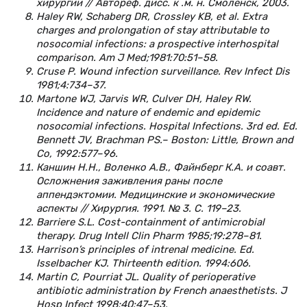
хирургии // Автореф. дисс. к .м. н. Смоленск, 2003.
Haley RW, Schaberg DR, Crossley KB, et al. Extra
charges and prolongation of stay attributable to
nosocomial infections: a prospective interhospital
comparison. Am J Med;1981:70:51–58.
Cruse P. Wound infection surveillance. Rev Infect Dis
1981;4:734–37.
Martone WJ, Jarvis WR, Culver DH, Haley RW.
Incidence and nature of endemic and epidemic
nosocomial infections. Hospital Infections. 3rd ed. Ed.
Bennett JV, Brachman PS.– Boston: Little, Brown and
Co, 1992:577–96.
Каншин Н.Н., Воленко А.В., Файнберг К.А. и соавт.
Осложнения заживления раны после
аппендэктомии. Медицинские и экономические
аспекты // Хирургия. 1991. № 3. С. 119–23.
Barriere S.L. Cost-containment of antimicrobial
therapy. Drug Intell Clin Pharm 1985;19:278–81.
Harrison’s principles of intrenal medicine. Ed.
Isselbacher KJ. Thirteenth edition. 1994:606.
Martin C, Pourriat JL. Quality of perioperative
antibiotic administration by French anaesthetists. J
Hosp Infect 1998;40:47–53.