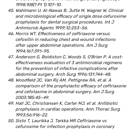
1998;108(1 Pt 1):107–10.
Wahlmann U, Al-Nawas B, Jutte M, Wagner W. Clinical
and microbiological efficacy of single dose cefuroxime
prophylaxis for dental surgical procedures. Int J
Antimicrob Agents 1999;12:253–56.
Morris WT. Effectiveness of ceftriaxone versus
cefoxitin in reducing chest and wound infections
after upper abdominal operations. Am J Surg
1994;167:391–95.
Anderson G, Boldiston C, Woods S, O'Brien P. A cost-
effectiveness evaluation of 3 antimicrobial regimens
for the prevention of infective complications after
abdominal surgery. Arch Surg 1996;131:744–48.
Woodfield JC, Van Rij AM, Pettigrew RA, et al. A
comparison of the prophylactic efficacy of ceftriaxone
and cefotaxime in abdominal surgery. Am J Surg
2003;185:45–49.
Hall JC, Christiansen K, Carter MJ, et al. Antibiotic
prophylaxis in cardiac operations. Ann Thorac Surg
1993;56:916–22.
Sisto T, Laurikka J, Tarkka MR Ceftriaxone vs
cefuroxime for infection prophylaxis in coronary