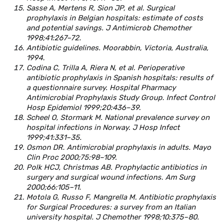
Sasse A, Mertens R, Sion JP, et al. Surgical
prophylaxis in Belgian hospitals: estimate of costs
and potential savings. J Antimicrob Chemother
1998;41:267–72.
Antibiotic guidelines. Moorabbin, Victoria, Australia,
1994.
Codina C, Trilla A, Riera N, et al. Perioperative
antibiotic prophylaxis in Spanish hospitals: results of
a questionnaire survey. Hospital Pharmacy
Antimicrobial Prophylaxis Study Group. Infect Control
Hosp Epidemiol 1999;20:436–39.
Scheel O, Stormark M. National prevalence survey on
hospital infections in Norway. J Hosp Infect
1999;41:331–35.
Osmon DR. Antimicrobial prophylaxis in adults. Mayo
Clin Proc 2000;75:98–109.
Polk HCJ, Christmas AB. Prophylactic antibiotics in
surgery and surgical wound infections. Am Surg
2000;66:105–11.
Motola G, Russo F, Mangrella M. Antibiotic prophylaxis
for Surgical Procedures: a survey from an Italian
university hospital. J Chemother 1998;10:375–80.