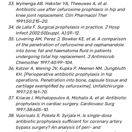
Wymenga AB, Hekster YA, Theeuwes A, et al.
Antibiotic use after cefuroxime prophlaxis in hip and
knee joint replacement. Clin Pharmacol Ther
1991;50:215–20.
de Lalla F. Surgical prophylaxis in practice. J Hosp
Infect 2002;50(suppl. A):S9–12.
Lovering AM, Perez J, Bowker KE, et al. A comparison
of the penetration of cefuroxime and cephamandole
into bone, fat and haematoma fluid in patients
undergoing total hip replacement. J Antimicrob
Chemother 1997;40:99–104.
Katzer A, Wening JV, Kupka P, Meenen NM, Jungbluth
KH. [Perioperative antibiotic prophylaxis in hip
operations. Penetration into bone, capsule tissue and
cartilage exemplified by cefuroxime]. Unfallchirurgie
1997;23:161–70.
Kriaras I, Michalopoulos A, Michalis A, et al. Antibiotic
prophylaxis in cardiac surgery. Cardiovasc Surg
1997;38:605–10.
Vuorisalo S, Pokela R, Syrjala H. Is single-dose
antibiotic prophylaxis sufficient for coronary artery
bypass surgery? An analysis of peri- and