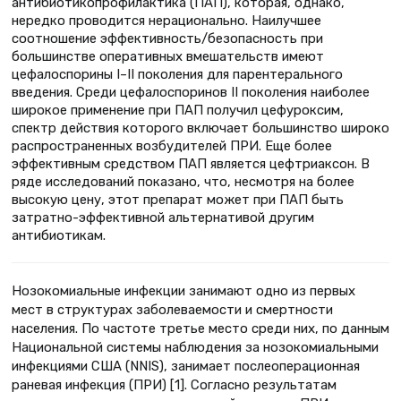
антибиотикопрофилактика (ПАП), которая, однако,
нередко проводится нерационально. Наилучшее
соотношение эффективность/безопасность при
большинстве оперативных вмешательств имеют
цефалоспорины I–II поколения для парентерального
введения. Среди цефалоспоринов II поколения наиболее
широкое применение при ПАП получил цефуроксим,
спектр действия которого включает большинство широко
распространенных возбудителей ПРИ. Еще более
эффективным средством ПАП является цефтриаксон. В
ряде исследований показано, что, несмотря на более
высокую цену, этот препарат может при ПАП быть
затратно-эффективной альтернативой другим
антибиотикам.
Нозокомиальные инфекции занимают одно из первых
мест в структурах заболеваемости и смертности
населения. По частоте третье место среди них, по данным
Национальной системы наблюдения за нозокомиальными
инфекциями США (NNIS), занимает послеоперационная
раневая инфекция (ПРИ) [1]. Согласно результатам