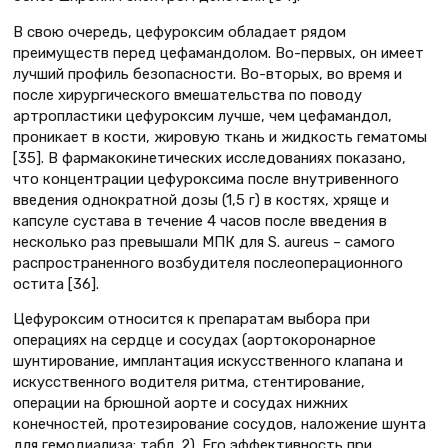
В свою очередь, цефуроксим обладает рядом
преимуществ перед цефамандолом. Во-первых, он имеет
лучший профиль безопасности. Во-вторых, во время и
после хирургического вмешательства по поводу
артропластики цефуроксим лучше, чем цефамандол,
проникает в кости, жировую ткань и жидкость гематомы
[35]. В фармакокинетических исследованиях показано,
что концентрации цефуроксима после внутривенного
введения однократной дозы (1,5 г) в костях, хряще и
капсуле сустава в течение 4 часов после введения в
несколько раз превышали МПК для S. aureus – самого
распространенного возбудителя послеоперационного
остита [36].
Цефуроксим относится к препаратам выбора при
операциях на сердце и сосудах (аортокоронарное
шунтирование, имплантация искусственного клапана и
искусственного водителя ритма, стентирование,
операции на брюшной аорте и сосудах нижних
конечностей, протезирование сосудов, наложение шунта
для гемодиализа; табл. 2). Его эффективность при