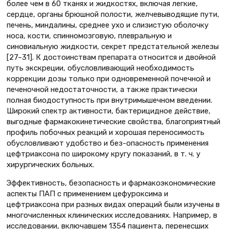
более чем в 60 тканях и жидкостях, включая легкие,
сердце, органы брюшной полости, желчевыводящие пути,
печень, миндалины, среднее ухо и слизистую оболочку
носа, кости, спинномозговую, плевральную и
синовиальную жидкости, секрет предстательной железы
[27–31]. К достоинствам препарата относится и двойной
путь экскреции, обусловливающий необходимость
коррекции дозы только при одновременной почечной и
печеночной недостаточности, а также практически
полная биодоступность при внутримышечном введении.
Широкий спектр активности, бактерицидное действие,
выгодные фармакокинетические свойства, благоприятный
профиль побочных реакций и хорошая переносимость
обусловливают удобство и без-опасность применения
цефтриаксона по широкому кругу показаний, в т. ч. у
хирургических больных.
Эффективность, безопасность и фармакоэкономические
аспекты ПАП с применением цефуроксима и
цефтриаксона при разных видах операций были изучены в
многочисленных клинических исследованиях. Например, в
исследовании, включавшем 1354 пациента, перенесших