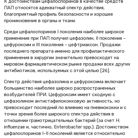
К достоинствам цефалоспоринов в качестве средств
ПАП относятся адекватный спектр действия,
благоприятный профиль безопасности и хорошее
проникновение в органы и ткани.
Среди цефалоспоринов I поколения наиболее широкое
применение при ПАП получил цефазолин, II поколения –
цефуроксим и III поколения – цефтриаксон. Продажи
последнего препарата именно для профилактического
применения в хирургии значительно превосходят на
мировом фармацевтическом рынке продажи всех других
антибиотиков, используемых с этой целью [26].
Спектр действия цефазолина и цефуроксима включает
большинство наиболее широко распространенных
возбудителей ПРИ. Цефуроксим имеет сходную с
цефазолином антистафилококковую активность, но
превосходит последний по влиянию на пневмококки и с
точки зрения более широкого спектра действия в
отношении грамотрицательных бактерий (за счет H.
influenzae и, частично, Enterobacter spp.). Достоинством
цефалоспоринов I–II поколений является относительно