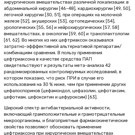
хирургических вмешательствах различной локализации: в
абдоминальной хирургии [46–48], кардиохирургии [49, 50],
легочной хирургии [30, 51], при операциях на молочной
железе [52], акушерских [53], ортопедических [54],
урологических [55, 56] и нейрохирургических [57, 58]
вмешательствах, в онкологии [59, 60] и трансплантологии
[61, 62]. Во многих из них цефтриаксон оказывался
затратно-эфффективной альтернативой препаратам/
комбинациям сравнения. В пользу применения
цефтриаксона в качестве средства ПАП
свидетельствуют и результаты мета-анализа 42
рандомизированных контролируемых исследований, в
котором показано, что риск ПРИ в случае его
использования на 30 % ниже, чем при применении других
цефалоспоринов (цефамондол, цефазолин, цефотаксим,
цефотиам, цефокситин и цефуроксим) [63].
Широкий спектр антибактериальной активности,
включающий грамположительные и грамотрицательные
микроорганизмы, и благоприятные фармакокинетические
свойства позволяют обосновать применение
цефтриаксона при хирургических вмешательствах