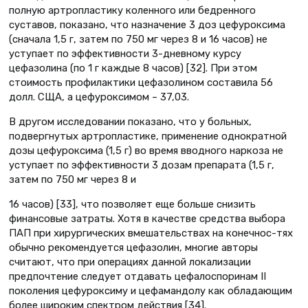
полную артропластику коленного или бедренного
суставов, показано, что назначение 3 доз цефуроксима
(сначала 1,5 г, затем по 750 мг через 8 и 16 часов) не
уступает по эффективности 3-дневному курсу
цефазолина (по 1 г каждые 8 часов) [32]. При этом
стоимость профилактики цефазолином составила 56
долл. СЩА, а цефуроксимом – 37,03.
В другом исследовании показано, что у больных,
подвергнутых артропластике, применение однократной
дозы цефуроксима (1,5 г) во время вводного наркоза не
уступает по эффективности 3 дозам препарата (1,5 г,
затем по 750 мг через 8 и
16 часов) [33], что позволяет еще больше снизить
финансовые затраты. Хотя в качестве средства выбора
ПАП при хирургических вмешательствах на конечнос-тях
обычно рекомендуется цефазолин, многие авторы
считают, что при операциях данной локализации
предпочтение следует отдавать цефалоспоринам II
поколения цефуроксиму и цефамандолу как обладающим
более широким спектром действия [34].