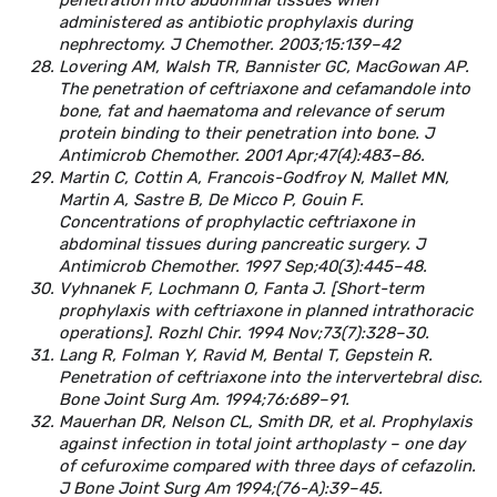
administered as antibiotic prophylaxis during
nephrectomy. J Chemother. 2003;15:139–42
Lovering AM, Walsh TR, Bannister GC, MacGowan AP.
The penetration of ceftriaxone and cefamandole into
bone, fat and haematoma and relevance of serum
protein binding to their penetration into bone. J
Antimicrob Chemother. 2001 Apr;47(4):483–86.
Martin C, Cottin A, Francois-Godfroy N, Mallet MN,
Martin A, Sastre B, De Micco P, Gouin F.
Concentrations of prophylactic ceftriaxone in
abdominal tissues during pancreatic surgery. J
Antimicrob Chemother. 1997 Sep;40(3):445–48.
Vyhnanek F, Lochmann O, Fanta J. [Short-term
prophylaxis with ceftriaxone in planned intrathoracic
operations]. Rozhl Chir. 1994 Nov;73(7):328–30.
Lang R, Folman Y, Ravid M, Bental T, Gepstein R.
Penetration of ceftriaxone into the intervertebral disc.
Bone Joint Surg Am. 1994;76:689–91.
Mauerhan DR, Nelson CL, Smith DR, et al. Prophylaxis
against infection in total joint arthoplasty – one day
of cefuroxime compared with three days of cefazolin.
J Bone Joint Surg Am 1994;(76-A):39–45.