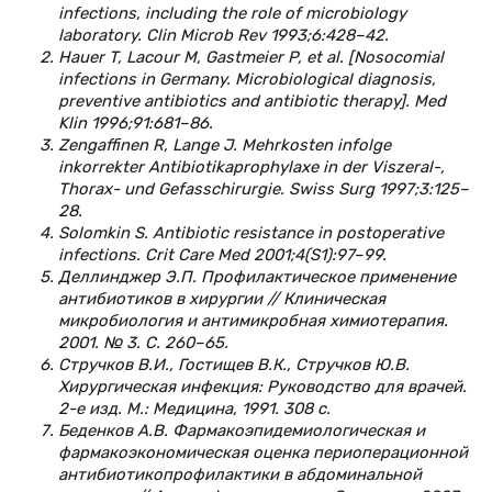
infections, including the role of microbiology
laboratory. Clin Microb Rev 1993;6:428–42.
Hauer T, Lacour M, Gastmeier P, et al. [Nosocomial
infections in Germany. Microbiological diagnosis,
preventive antibiotics and antibiotic therapy]. Med
Klin 1996;91:681–86.
Zengaffinen R, Lange J. Mehrkosten infolge
inkorrekter Antibiotikaprophylaxe in der Viszeral-,
Thorax- und Gefasschirurgie. Swiss Surg 1997;3:125–
28.
Solomkin S. Antibiotic resistance in postoperative
infections. Crit Care Med 2001;4(S1):97–99.
Деллинджер Э.П. Профилактическое применение
антибиотиков в хирургии // Клиническая
микробиология и антимикробная химиотерапия.
2001. № 3. С. 260–65.
Стручков В.И., Гостищев В.К., Стручков Ю.В.
Хирургическая инфекция: Руководство для врачей.
2-е изд. М.: Медицина, 1991. 308 с.
Беденков А.В. Фармакоэпидемиологическая и
фармакоэкономическая оценка периоперационной
антибиотикопрофилактики в абдоминальной