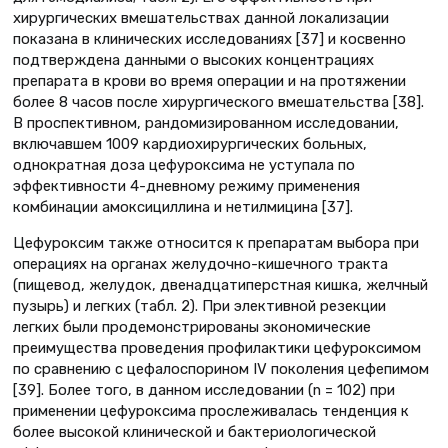
хирургических вмешательствах данной локализации
показана в клинических исследованиях [37] и косвенно
подтверждена данными о высоких концентрациях
препарата в крови во время операции и на протяжении
более 8 часов после хирургического вмешательства [38].
В проспективном, рандомизированном исследовании,
включавшем 1009 кардиохирургических больных,
однократная доза цефуроксима не уступала по
эффективности 4-дневному режиму применения
комбинации амоксициллина и нетилмицина [37].
Цефуроксим также относится к препаратам выбора при
операциях на органах желудочно-кишечного тракта
(пищевод, желудок, двенадцатиперстная кишка, желчный
пузырь) и легких (табл. 2). При элективной резекции
легких были продемонстрированы экономические
преимущества проведения профилактики цефуроксимом
по сравнению с цефалоспорином IV поколения цефепимом
[39]. Более того, в данном исследовании (n = 102) при
применении цефуроксима прослеживалась тенденция к
более высокой клинической и бактериологической