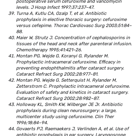
postoperative serum cefuroxime and vancomycin
levels. J Hosp Infect 1997;37:237–47.
Turna A, Kutlu CA, Ozalp T, et al. Antibiotic
prophylaxis in elective thoracic surgery: cefuroxime
versus cefepime. Thorac Cardiovasc Surg 2003;51:84–
88.
Maier W, Strutz J. Concentration of cephalosporins in
tissues of the head and neck after parenteral infusion.
Chemotherapy 1995;41:421–26.
Montan PG, Wejde G, Koranyi G, Rylander M.
Prophylactic intracameral cefuroxime. Efficacy in
preventing endophthalmitis after cataract surgery.
Cataract Refract Surg 2002;28:977–81.
Montan PG, Wejde G, Setterquist H, Rylander M,
Zetterstrom C. Prophylactic intracameral cefuroxime.
Evaluation of safety and kinetics in cataract surgery.
Cataract Refract Surg 2002;28:982–87.
Holloway KL, Smith KW, Wilberger JE Jr. Antibiotic
prophylaxis during clean neurosurgery: a large,
multicenter study using cefuroxime. Clin Ther
1996;18:84–94.
Govaerts PJ, Raemaekers J, Verlinden A, et al. Use of
antibiotic prophylaxis in ear surgery. Laryngoscope