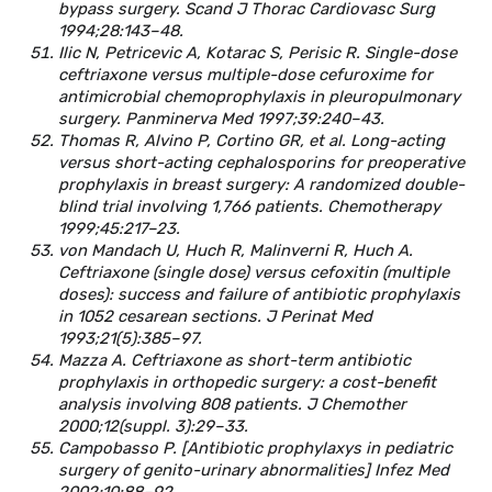
bypass surgery. Scand J Thorac Cardiovasc Surg
1994;28:143–48.
Ilic N, Petricevic A, Kotarac S, Perisic R. Single-dose
ceftriaxone versus multiple-dose cefuroxime for
antimicrobial chemoprophylaxis in pleuropulmonary
surgery. Panminerva Med 1997;39:240–43.
Thomas R, Alvino P, Cortino GR, et al. Long-acting
versus short-acting cephalosporins for preoperative
prophylaxis in breast surgery: A randomized double-
blind trial involving 1,766 patients. Chemotherapy
1999;45:217–23.
von Mandach U, Huch R, Malinverni R, Huch A.
Ceftriaxone (single dose) versus cefoxitin (multiple
doses): success and failure of antibiotic prophylaxis
in 1052 cesarean sections. J Perinat Med
1993;21(5):385–97.
Mazza A. Ceftriaxone as short-term antibiotic
prophylaxis in orthopedic surgery: a cost-benefit
analysis involving 808 patients. J Chemother
2000;12(suppl. 3):29–33.
Campobasso P. [Antibiotic prophylaxys in pediatric
surgery of genito-urinary abnormalities] Infez Med
2002;10:88–92.