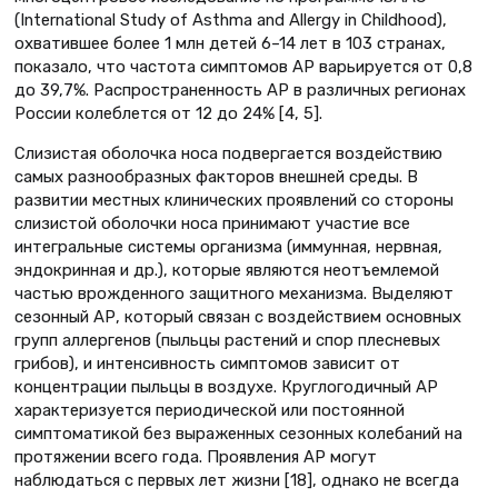
(International Study of Asthma and Allergy in Childhood),
охватившее более 1 млн детей 6–14 лет в 103 странах,
показало, что частота симптомов АР варьируется от 0,8
до 39,7%. Распространенность АР в различных регионах
России колеблется от 12 до 24% [4, 5].
Слизистая оболочка носа подвергается воздействию
самых разнообразных факторов внешней среды. В
развитии местных клинических проявлений со стороны
слизистой оболочки носа принимают участие все
интегральные системы организма (иммунная, нервная,
эндокринная и др.), которые являются неотъемлемой
частью врожденного защитного механизма. Выделяют
сезонный АР, который связан с воздействием основных
групп аллергенов (пыльцы растений и спор плесневых
грибов), и интенсивность симптомов зависит от
концентрации пыльцы в воздухе. Круглогодичный АР
характеризуется периодической или постоянной
симптоматикой без выраженных сезонных колебаний на
протяжении всего года. Проявления АР могут
наблюдаться с первых лет жизни [18], однако не всегда