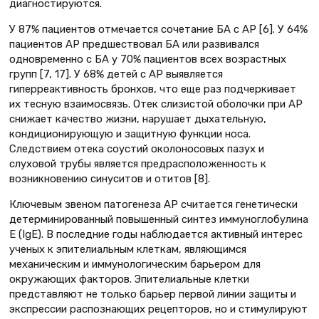
диагностируются.
У 87% пациентов отмечается сочетание БА с АР [6]. У 64%
пациентов АР предшествовал БА или развивался
одновременно с БА у 70% пациентов всех возрастных
групп [7, 17]. У 68% детей с АР выявляется
гиперреактивность бронхов, что еще раз подчеркивает
их тесную взаимосвязь. Отек слизистой оболочки при АР
снижает качество жизни, нарушает дыхательную,
кондиционирующую и защитную функции носа.
Следствием отека соустий околоносовых пазух и
слуховой трубы является предрасположенность к
возникновению синуситов и отитов [8].
Ключевым звеном патогенеза АР считается генетически
детерминированный повышенный синтез иммуноглобулина
Е (IgЕ). В последние годы наблюдается активный интерес
ученых к эпителиальным клеткам, являющимся
механическим и иммунологическим барьером для
окружающих факторов. Эпителиальные клетки
представляют не только барьер первой линии защиты и
экспрессии распознающих рецепторов, но и стимулируют