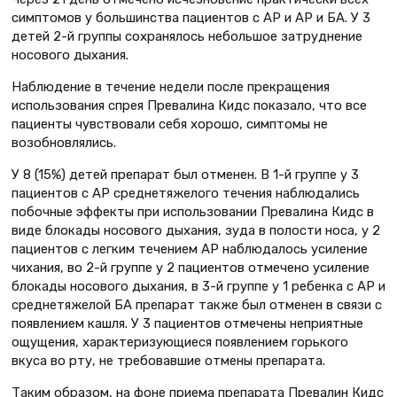
симптомов у большинства пациентов с АР и АР и БА. У 3
детей 2-й группы сохранялось небольшое затруднение
носового дыхания.
Наблюдение в течение недели после прекращения
использования спрея Превалина Кидс показало, что все
пациенты чувствовали себя хорошо, симптомы не
возобновлялись.
У 8 (15%) детей препарат был отменен. В 1-й группе у 3
пациентов с АР среднетяжелого течения наблюдались
побочные эффекты при использовании Превалина Кидс в
виде блокады носового дыхания, зуда в полости носа, у 2
пациентов с легким течением АР наблюдалось усиление
чихания, во 2-й группе у 2 пациентов отмечено усиление
блокады носового дыхания, в 3-й группе у 1 ребенка с АР и
среднетяжелой БА препарат также был отменен в связи с
появлением кашля. У 3 пациентов отмечены неприятные
ощущения, характеризующиеся появлением горького
вкуса во рту, не требовавшие отмены препарата.
Таким образом, на фоне приема препарата Превалин Кидс