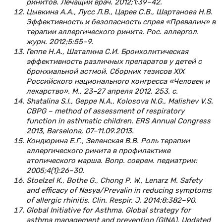
ринитов. Лечащий врач. 2012;1:39–42.
Цывкина А.А., Лусс Л.В., Царев С.В., Шартанова Н.В.
Эффективность и безопасность спрея «Превалин» в
терапии аллергического ринита. Рос. аллергол.
журн. 2012;5:55–9.
Геппе Н.А., Шаталина С.И. Бронхолитическая
эффективность различных препаратов у детей с
бронхиальной астмой. Сборник тезисов XIX
Российского национального конгресса «Человек и
лекарство». М., 23–27 апреля 2012. 253. с.
Shatalina S.I., Geppe N.A., Kolosova N.G., Malishev V.S.
CBPG – method of assessment of respiratory
function in asthmatic children. ERS Annual Congress
2013, Barselona, 07–11.09.2013.
Кондюрина Е.Г., Зеленская В.В. Роль терапии
аллергического ринита в профилактике
атопического марша. Вопр. соврем. педиатрии:
2005;4(1):26–30.
Stoelzel К., Bothe G., Chong P. W., Lenarz M. Safety
and efficacy of Nasya/Prevalin in reducing symptoms
of allergic rhinitis. Clin. Respir. J. 2014;8:382–90.
Global Initiative for Asthma. Global strategy for
asthma management and prevention (GINA). Updated