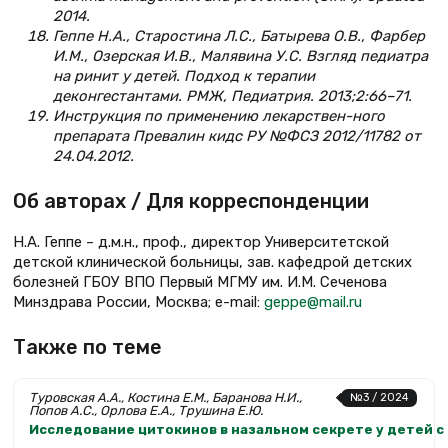
2014.
Геппе Н.А., Старостина Л.С., Батырева О.В., Фарбер
И.М., Озерская И.В., Малявина У.С. Взгляд педиатра
на ринит у детей. Подход к терапии
деконгестантами. РМЖ, Педиатрия. 2013;2:66–71.
Инструкция по применению лекарствен-ного
препарата Превалин кидс РУ №ФСЗ 2012/11782 от
24.04.2012.
Об авторах / Для корреспонденции
Н.А. Геппе – д.м.н., проф., директор Университетской
детской клинической больницы, зав. кафедрой детских
болезней ГБОУ ВПО Первый МГМУ им. И.М. Сеченова
Минздрава России, Москва; e-mail:
geppe@mail.ru
Также по теме
Туровская А.А., Костина Е.М., Баранова Н.И.,
№3 / 2024
Попов А.С., Орлова Е.А., Трушина Е.Ю.
Исследование цитокинов в назальном секрете у детей 