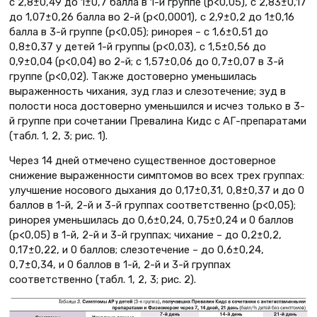
с 2,8±0,49 до 1±0,7 балла в 1-й группе (р<0,05), с 2,83±0,17
до 1,07±0,26 балла во 2-й (р<0,0001), с 2,9±0,2 до 1±0,16
балла в 3-й группе (р<0,05); ринорея – с 1,6±0,51 до
0,8±0,37 у детей 1-й группы (р<0,03), с 1,5±0,56 до
0,9±0,04 (р<0,04) во 2-й; с 1,57±0,06 до 0,7±0,07 в 3-й
группе (р<0,02). Также достоверно уменьшилась
выраженность чихания, зуд глаз и слезотечение; зуд в
полости носа достоверно уменьшился и исчез только в 3-
й группе при сочетании Превалина Кидс с АГ-препаратами
(табл. 1, 2, 3; рис. 1).
Через 14 дней отмечено существенное достоверное
снижение выраженности симптомов во всех трех группах:
улучшение носового дыхания до 0,17±0,31, 0,8±0,37 и до 0
баллов в 1-й, 2-й и 3-й группах соответственно (р<0,05);
ринорея уменьшилась до 0,6±0,24, 0,75±0,24 и 0 баллов
(р<0,05) в 1-й, 2-й и 3-й группах; чихание – до 0,2±0,2,
0,17±0,22, и 0 баллов; слезотечение – до 0,6±0,24,
0,7±0,34, и 0 баллов в 1-й, 2-й и 3-й группах
соответственно (табл. 1, 2, 3; рис. 2).