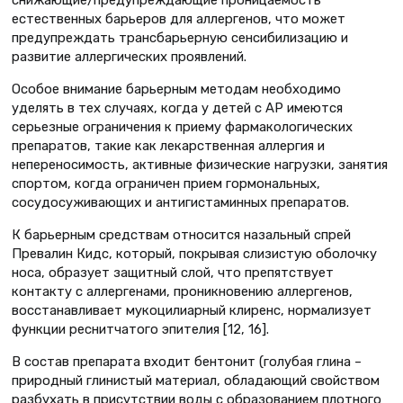
снижающие/предупреждающие проницаемость
естественных барьеров для аллергенов, что может
предупреждать трансбарьерную сенсибилизацию и
развитие аллергических проявлений.
Особое внимание барьерным методам необходимо
уделять в тех случаях, когда у детей с АР имеются
серьезные ограничения к приему фармакологических
препаратов, такие как лекарственная аллергия и
непереносимость, активные физические нагрузки, занятия
спортом, когда ограничен прием гормональных,
сосудосуживающих и антигистаминных препаратов.
К барьерным средствам относится назальный спрей
Превалин Кидс, который, покрывая слизистую оболочку
носа, образует защитный слой, что препятствует
контакту с аллергенами, проникновению аллергенов,
восстанавливает мукоцилиарный клиренс, нормализует
функции реснитчатого эпителия [12, 16].
В состав препарата входит бентонит (голубая глина –
природный глинистый материал, обладающий свойством
разбухать в присутствии воды с образованием плотного