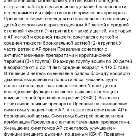
аллергических заболеваний у детей. Было проведено
открытое наблюдательное исследование безопасности,
переносимости и эффективности применения препарата
Превалин в форме спрея для интраназального введения у
детей с сезонным и круглогодичным АР легкой и средней
степеней тяжести (1-я группа); а также у детей, у которых
с АР легкой и средней тяжести сочетался с легкой и
средней тяжести бронхиальной астмой (2-я группа). У
части детей с АР прием Превалина сочетался с
антигистаминными препаратами и ирригационной
терапией (3-я группа). В каждую группу вошли по 20 детей
в возрасте от 6 до 14 лет, средний возраст 9,4±2,5 года.
В течение 3 недель оценивали в баллах блокаду носового
дыхания, выделения из полости носа, чихание, зуд в
полости носа, зуд глаз, слезотечение. У всех детей
исследовали функцию внешнего дыхания с помощью
компьютерной бронхофонографии (КБФГ). Выявлено
отчетливое влияние препарата Превалин на клинические
симптомы у пациентов с АР, а также при сочетании АР и
бронхиальной астмы. Симптомы быстрее исчезали при
комбинации Превалина с антигистаминными препаратами.
Уменьшение симптомов АР сочеталось улучшением
функции внешнего дыхания, по данным КБФГ. Превалин