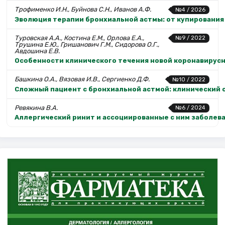
Трофименко И.Н., Буйнова С.Н., Иванов А.Ф.
№4 / 2026
Эволюция терапии бронхиальной астмы: от купирования
Туровская А.А., Костина Е.М., Орлова Е.А.,
№9 / 2022
Трушина Е.Ю., Гришанович Г.М., Сидорова О.Г.,
Авдошина Е.В.
Особенности клинического течения новой коронавирусн
Башкина О.А., Вязовая И.В., Сергиенко Д.Ф.
№10 / 2022
Сложный пациент с бронхиальной астмой: клинический 
Ревякина В.А.
№6 / 2024
Аллергический ринит и ассоциированные с ним заболева