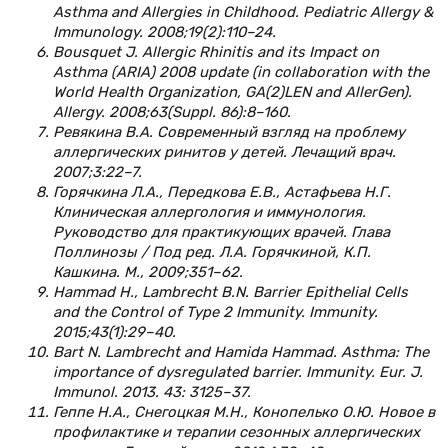
Asthma and Allergies in Childhood. Pediatric Allergy &
Immunology. 2008;19(2):110–24.
Bousquet J. Allergic Rhinitis and its Impact on
Asthma (ARIA) 2008 update (in collaboration with the
World Health Organization, GA(2)LEN and AllerGen).
Allergy. 2008;63(Suppl. 86):8–160.
Ревякина В.А. Современный взгляд на проблему
аллергических ринитов у детей. Лечащий врач.
2007;3:22–7.
Горячкина Л.А., Передкова Е.В., Астафьева Н.Г.
Клиническая аллергология и иммунология.
Руководство для практикующих врачей. Глава
Поллинозы / Под ред. Л.А. Горячкиной, К.П.
Кашкина. М., 2009;351–62.
Hammad H., Lambrecht B.N. Barrier Epithelial Cells
and the Control of Type 2 Immunity. Immunity.
2015;43(1):29–40.
Bart N. Lambrecht and Hamida Hammad. Asthma: The
importance of dysregulated barrier. Immunity. Eur. J.
Immunol. 2013. 43: 3125–37.
Геппе Н.А., Снегоцкая М.Н., Конопелько О.Ю. Новое в
профилактике и терапии сезонных аллергических