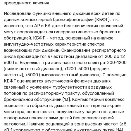
проводимого лечения.
Исследовали функцию внешнего дыхания всех детей по
данным компьютерной бронхофонографии (КБФГ), т.к.
известно, что АР и БА даже без клинических проявлений
могут сопровождаться гиперреактивностью бронхов и
обструкцией. КБФГ – метод, основанный на анализе
амплитудно-частотных характеристик спектра,
возникающих при дыхании. Сканирование респираторного
цикла производится в частотном диапазоне от 200 до 12
600 Гц. Выделяют три зоны частотного спектра: 200–1200
(низкочастотный диапазон), >1200–5000 (средние
частоты), >5000 (высокочастотный диапазон). С помощью
КБФГ оценивается акустический феномен дыхания,
связанный с усилением турбулентности воздушных
потоков по респираторному тракту, обусловленный
бронхиальной обструкцией [13]. Компьютерный комплекс
позволяет отображать дыхательный паттерн на экране
монитора, сопоставлять полученные у пациентов данные
с опорными показателями детей без респираторной
патологии. Наличие осцилляций в зоне высоких частот (≥5
кГц) коррелирует с обструкцией дыхательных путей [14].