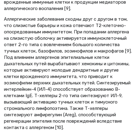
врожденные иммунные клетки к продукции медиаторов
аллергического воспаления [9].
Аллергические заболевания сходны друг с другом в том,
что слизистые барьеры и кожа отвечают Т2-клеточно-
опосредованным иммунитетом. При попадании аллергена
на слизистую оболочку активируется иммуноклеточный
ответ 2-го типа с вовлечением большого количества
тучных клеток, базофилов, эозинофилов и макрофагов [9].
Под влиянием аллергенов эпителиальные клетки
дыхательных путей вырабатывают хемокины и цитокины,
которые активируют молодые дендритные и другие
клетки врожденного иммунитета, что приводит к
эозинофилии верхних дыхательных путей. Синтезируемый
интерлейкин-4 (ИЛ-4) способствует образованию В-
клетками IgЕ. Т-хелперы 2-го типа синтезируют ИЛ-9,
вызывающий активацию тучных клеток и тимусного
стромального лимфопоэтина. Также Т-хелперы
синтезируют амфирегулин (Areg), способствующий
регенерации эпителия после повреждений вследствие
контакта с аллергеном [10].