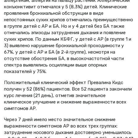
аллергенам, аллергия на пыльцу растений. Аллергический
конъюнктивит отмечался у 5 (8,3%) детей. Клинические
проявления бронхиальной обструкции в виде
непостоянных сухих хрипов отмечались преимущественно
в группе детей с АР и БА. Но и у 4 детей без БА также
отмечались эпизоды затруднения дыхания и появление
сухих хрипов. По данным КБФГ, у детей с АР (в группе 1 и
3) выявлено нарушение бронхиальной проходимости у
67%, у детей с АР и БА (в 2-й группе), несмотря на
отсутствие обострения БА, в высокочастотной части
спектра выявлялись осцилляции выше опорных
показателей у 75%.
Положительный клинический эффект Превалина Кидс
получен у 52 (86%) пациентов. Все 52 пациента закончили
курс лечения (21 день), отметив значительное
клиническое улучшение и снижение выраженности всех
симптомов АР.
Через 7 дней имело место значительное снижение
выраженности симптомов АР во всех трех группах:
затруднение носового дыхания достоверно уменьшилось