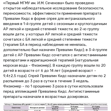
«Первый МГМУ им. И.М. Сеченова» было проведено
открытое наблюдательное исследование безопасности,
переносимости, эффективности применения препарата
Превалин Кидс в форме спрея для интраназального
введения в 1-й группе детей с сезонным и круглогодичным
АР легкой и средней степеней тяжести; во 2-ю группу
вошли дети, у которых АР легкой и средней тяжести
сочетался с БА легкой и средней степенями тяжести
(терапия БА в период наблюдения не менялась,
дополнительно был назначен Превалин Кидс); в 3-й группе
детей с АР Превалин Кидс сочетался с антигистаминными
препаратами и ирригационной терапией (натуральная
морская вода – Физиомер). В каждую группу вошли по 20
детей в возрасте от 6 до 14 лет (средний возраст –
9,4±2,5 года). Спрей Превалин Кидс назначали детям по 2
распыления до 3 раз в сутки в течение 3 недель.
Физиомер – по 1 орошению 3 раза в сутки использовали
перед аппликацией Превалина Кидс. Антигистаминные
препараты назначали в возрастных дозировках.