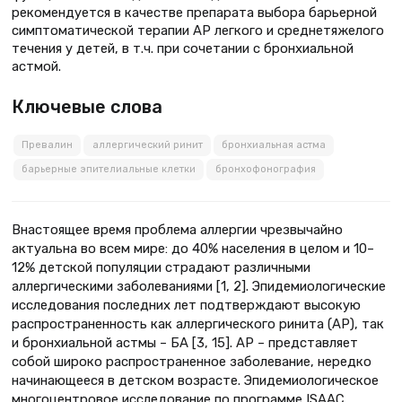
рекомендуется в качестве препарата выбора барьерной
симптоматической терапии АР легкого и среднетяжелого
течения у детей, в т.ч. при сочетании с бронхиальной
астмой.
Ключевые слова
Превалин
аллергический ринит
бронхиальная астма
барьерные эпителиальные клетки
бронхофонография
Внастоящее время проблема аллергии чрезвычайно
актуальна во всем мире: до 40% населения в целом и 10–
12% детской популяции страдают различными
аллергическими заболеваниями [1, 2]. Эпидемиологические
исследования последних лет подтверждают высокую
распространенность как аллергического ринита (АР), так
и бронхиальной астмы – БА [3, 15]. АР – представляет
собой широко распространенное заболевание, нередко
начинающееся в детском возрасте. Эпидемиологическое
многоцентровое исследование по программе ISAAC