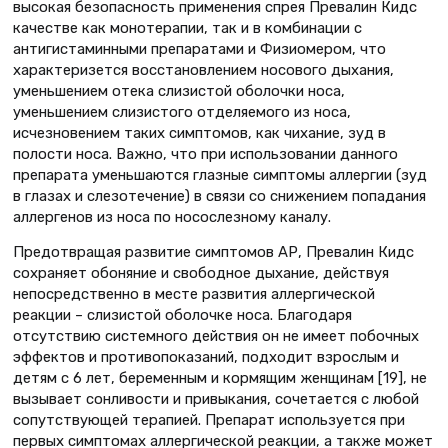
высокая безопасность применения спрея Превалин Кидс
качестве как монотерапии, так и в комбинации с
антигистаминными препаратами и Физиомером, что
характеризется восстановлением носового дыхания,
уменьшением отека слизистой оболочки носа,
уменьшением слизистого отделяемого из носа,
исчезновением таких симптомов, как чихание, зуд в
полости носа. Важно, что при использовании данного
препарата уменьшаются глазные симптомы аллергии (зуд
в глазах и слезотечение) в связи со снижением попадания
аллергенов из носа по носослезному каналу.
Предотвращая развитие симптомов АР, Превалин Кидс
сохраняет обоняние и свободное дыхание, действуя
непосредственно в месте развития аллергической
реакции – слизистой оболочке носа. Благодаря
отсутствию системного действия он не имеет побочных
эффектов и противопоказаний, подходит взрослым и
детям с 6 лет, беременным и кормящим женщинам [19], не
вызывает сонливости и привыкания, сочетается с любой
сопутствующей терапией. Препарат используется при
первых симптомах аллергической реакции, а также может