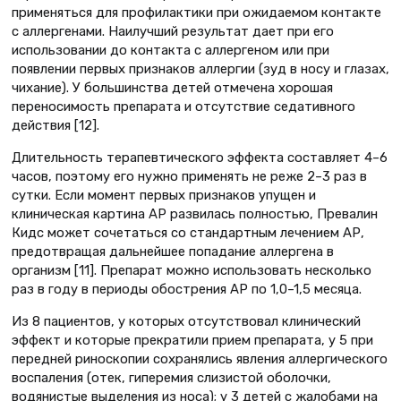
применяться для профилактики при ожидаемом контакте
с аллергенами. Наилучший результат дает при его
использовании до контакта с аллергеном или при
появлении первых признаков аллергии (зуд в носу и глазах,
чихание). У большинства детей отмечена хорошая
переносимость препарата и отсутствие седативного
действия [12].
Длительность терапевтического эффекта составляет 4–6
часов, поэтому его нужно применять не реже 2–3 раз в
сутки. Если момент первых признаков упущен и
клиническая картина АР развилась полностью, Превалин
Кидс может сочетаться со стандартным лечением АР,
предотвращая дальнейшее попадание аллергена в
организм [11]. Препарат можно использовать несколько
раз в году в периоды обострения АР по 1,0–1,5 месяца.
Из 8 пациентов, у которых отсутствовал клинический
эффект и которые прекратили прием препарата, у 5 при
передней риноскопии сохранялись явления аллергического
воспаления (отек, гиперемия слизистой оболочки,
водянистые выделения из носа); у 3 детей с жалобами на