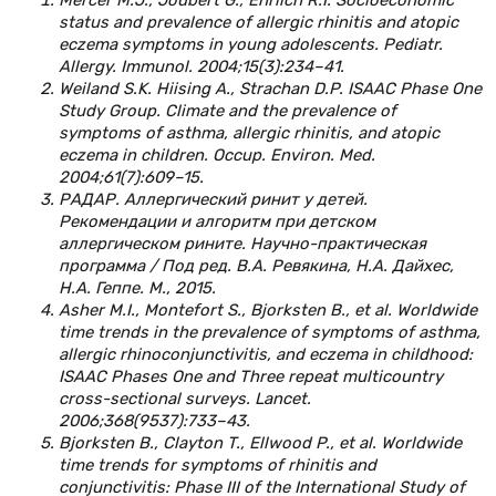
status and prevalence of allergic rhinitis and atopic
eczema symptoms in young adolescents. Pediatr.
Allergy. Immunol. 2004;15(3):234–41.
Weiland S.K. Hiising A., Strachan D.P. ISAAC Phase One
Study Group. Climate and the prevalence of
symptoms of asthma, allergic rhinitis, and atopic
eczema in children. Occup. Environ. Med.
2004;61(7):609–15.
РАДАР. Аллергический ринит у детей.
Рекомендации и алгоритм при детском
аллергическом рините. Научно-практическая
программа / Под ред. В.А. Ревякина, Н.А. Дайхес,
Н.А. Геппе. М., 2015.
Asher M.I., Montefort S., Bjorksten B., et al. Worldwide
time trends in the prevalence of symptoms of asthma,
allergic rhinoconjunctivitis, and eczema in childhood:
ISAAC Phases One and Three repeat multicountry
cross-sectional surveys. Lancet.
2006;368(9537):733–43.
Bjorksten B., Clayton T., Ellwood P., et al. Worldwide
time trends for symptoms of rhinitis and
conjunctivitis: Phase III of the International Study of