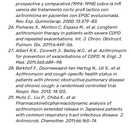
prospective y comparative (1994–1998) sobre la infl
uencia del tratamiento corto profi lactico con
azitromicina en pacientes con EPOC evolucionada.
Rev. Esp. Quimioterap. 2000; 13:379–83.
Pomares X., Monton С, Espasa M., et al. Longterm
azithromycin therapy in patients with severe COPD
and repeated exacerbations. Int. J. Chron. Obstruct.
Pulmon. Dis. 2011;6:449–56.
Albert R.K., Connett J., Bailey W.C., et al. Azithromycin
for prevention of exacerbations of COPD. N. Engl. J.
Med. 2011;365:689–98.
Berkhof F., Doornewaard-ten Hertog N., Uil S., et al.
Azithromycin and cough-specific health status in
patients with chronic obstructive pulmonary disease
and chronic cough: a randomised controlled trial.
Respir. Res. 2013; 14:125.
Muto C., Liu P., Chiba K., et al.
Pharmacokineticpharmacodynamic analysis of
azithromycin extended release in Japanese patients
with common respiratory tract infectious disease. J.
Antimicrob. Chemother. 2011;66:165–74.