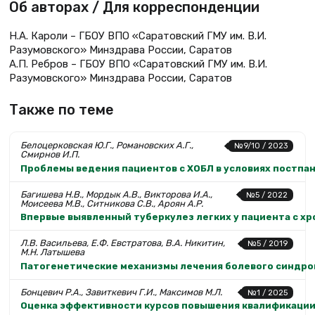
Об авторах / Для корреспонденции
Н.А. Кароли – ГБОУ ВПО «Саратовский ГМУ им. В.И.
Разумовского» Минздрава России, Саратов
А.П. Ребров – ГБОУ ВПО «Саратовский ГМУ им. В.И.
Разумовского» Минздрава России, Саратов
Также по теме
Белоцерковская Ю.Г., Романовских А.Г.,
№9/10 / 2023
Смирнов И.П.
Проблемы ведения пациентов с ХОБЛ в условиях постпа
Багишева Н.В., Мордык А.В., Викторова И.А.,
№5 / 2022
Моисеева М.В., Ситникова С.В., Ароян А.Р.
Впервые выявленный туберкулез легких у пациента с х
Л.В. Васильева, Е.Ф. Евстратова, В.А. Никитин,
№5 / 2019
М.Н. Латышева
Патогенетические механизмы лечения болевого синдром
Бонцевич Р.А., Завиткевич Г.И., Максимов М.Л.
№1 / 2025
Оценка эффективности курсов повышения квалификации