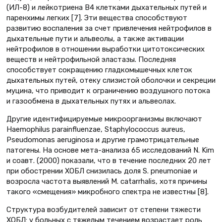
(ИЛ-8) и лейкотриена B4 клетками дыхательных путей и
паренхимы легких [7]. Эти вещества способствуют
развитию воспаления за счет привлечения нейтрофилов в
дыхательные пути и альвеолы, а также активации
нейтрофилов в отношении выработки цитотоксических
веществ и нейтрофильной эластазы. Последняя
способствует сокращению гладкомышечных клеток
дыхательных путей, отеку слизистой оболочки и секреции
муцина, что приводит к ограничению воздушного потока
и газообмена в дыхательных путях и альвеолах.
Другие идентифицируемые микроорганизмы включают
Haemophilus parainfluenzae, Staphylococcus aureus,
Pseudomonas aeruginosa и другие грамотрицательные
патогены. На основе мета-анализа 65 исследований N. Kim
и соавт. (2000) показали, что в течение последних 20 лет
при обострении ХОБЛ снизилась доля S. pneumoniae и
возросла частота выявлений M. catarrhalis, хотя причины
такого «смещения» микробного спектра не известны [8].
Структура возбудителей зависит от степени тяжести
ХОБЛ: у больных с тяжелым течением возрастает роль