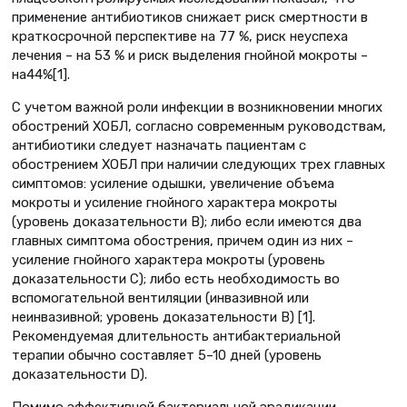
применение антибиотиков снижает риск смертности в
краткосрочной перспективе на 77 %, риск неуспеха
лечения – на 53 % и риск выделения гнойной мокроты –
на44%[1].
С учетом важной роли инфекции в возникновении многих
обострений ХОБЛ, согласно современным руководствам,
антибиотики следует назначать пациентам с
обострением ХОБЛ при наличии следующих трех главных
симптомов: усиление одышки, увеличение объема
мокроты и усиление гнойного характера мокроты
(уровень доказательности B); либо если имеются два
главных симптома обострения, причем один из них –
усиление гнойного характера мокроты (уровень
доказательности C); либо есть необходимость во
вспомогательной вентиляции (инвазивной или
неинвазивной; уровень доказательности B) [1].
Рекомендуемая длительность антибактериальной
терапии обычно составляет 5–10 дней (уровень
доказательности D).
Помимо эффективной бактериальной эрадикации