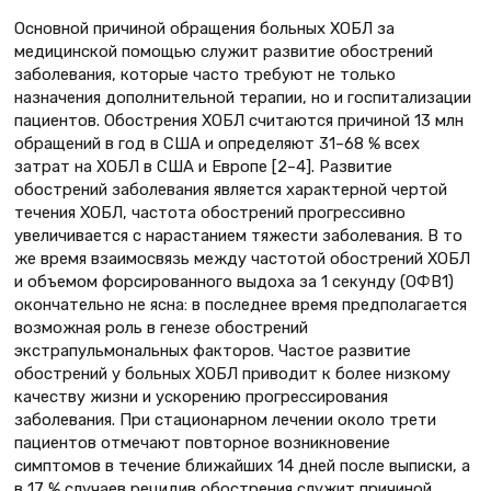
Основной причиной обращения больных ХОБЛ за
медицинской помощью служит развитие обострений
заболевания, которые часто требуют не только
назначения дополнительной терапии, но и госпитализации
пациентов. Обострения ХОБЛ считаются причиной 13 млн
обращений в год в США и определяют 31–68 % всех
затрат на ХОБЛ в США и Европе [2–4]. Развитие
обострений заболевания является характерной чертой
течения ХОБЛ, частота обострений прогрессивно
увеличивается с нарастанием тяжести заболевания. В то
же время взаимосвязь между частотой обострений ХОБЛ
и объемом форсированного выдоха за 1 секунду (ОФВ1)
окончательно не ясна: в последнее время предполагается
возможная роль в генезе обострений
экстрапульмональных факторов. Частое развитие
обострений у больных ХОБЛ приводит к более низкому
качеству жизни и ускорению прогрессирования
заболевания. При стационарном лечении около трети
пациентов отмечают повторное возникновение
симптомов в течение ближайших 14 дней после выписки, а
в 17 % случаев рецидив обострения служит причиной