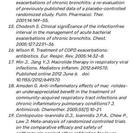
exacerbations of chronic bronchitis: a re-evaluation
of previously published data of a placebo-controlled
randomized study. Pulm. Pharmacol. Ther.
2001;14:149–55.
Chodosh S. Clinical signiÊcance of the infectionfree
interval in the management of acute bacterial
exacerbations of chronic bronchitis. Chest.
2005;127:2231–36.
Wilson R. Treatment of COPD exacerbations:
antibiotics. Eur. Respir. Rev. 2005;14:32–8.
Min J., Jang Y.J. Macrolide therapy in respiratory viral
infections. Mediators Inflamm. 2012:649570.
Published online 2012 June 6. doi:
10.1155/2012/649570
Amsden G. Anti-inflammatory effects of mac rolides-
an underappreciated benefit in the treatment of
community-acquired respiratory tract infections and
chronic inflammatory pulmonary conditions? J.
Antimicrob. Chemother. 2005;55(1):10–21.
Contopoulos-Ioannidis D.J., Ioannidis J.P.A., Chew P.,
Law J. Meta-analysis of randomized controlled trials
on the comparative efficacy and safety of