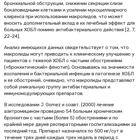
бронхиальной обструкции, снижении секреции слизи
бокаловидными клетками и усилении мукоциллиарного
клиренса при использовании макролидов, что может
вносить дополнительный вклад в их лечебный эффект для
больных ХОБЛ помимо антибактериального действия [2, 7,
22–24].
Анализ имеющихся данных свидетельствует о том, что
макролиды могут приводить к клиническому улучшению у
пациентов с тяжелой ХОБЛ с частыми обострениями
(«бронхитический» фенотип). Основываясь на значимости
воспаления и бактериальной инфекции в патогенезе ХОБЛ
и ее обострений, очевидно, что макролиды представляют
собой уникальную группу антибактериальных и
иммуномодулирующих препаратов.
В исследовании J. Gomez и соавт. (2000) лечение
азитромицином проведено 54 больным хроническим
бронхитом с частыми (более 5) обострениями и по
крайней мере двумя респираторными госпитализациями за
последний год. Препарат назначался по 500 мг/сут в
течение трех дней каждых трех недель в период с