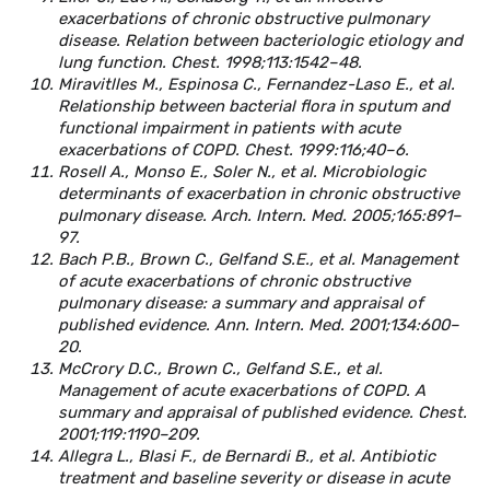
exacerbations of chronic obstructive pulmonary
disease. Relation between bacteriologic etiology and
lung function. Chest. 1998;113:1542–48.
Miravitlles M., Espinosa C., Fernandez-Laso E., et al.
Relationship between bacterial flora in sputum and
functional impairment in patients with acute
exacerbations of COPD. Chest. 1999:116;40–6.
Rosell A., Monso E., Soler N., et al. Microbiologic
determinants of exacerbation in chronic obstructive
pulmonary disease. Arch. Intern. Med. 2005;165:891–
97.
Bach P.B., Brown C., Gelfand S.E., et al. Management
of acute exacerbations of chronic obstructive
pulmonary disease: a summary and appraisal of
published evidence. Ann. Intern. Med. 2001;134:600–
20.
McCrory D.C., Brown C., Gelfand S.E., et al.
Management of acute exacerbations of COPD. A
summary and appraisal of published evidence. Chest.
2001;119:1190–209.
Allegra L., Blasi F., de Bernardi B., et al. Antibiotic
treatment and baseline severity or disease in acute