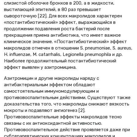
слизистой оболочке бронхов в 200, а в жидкости,
выстилающей эпителий, в 80 раз превышает
сывороточную [22]. Для всех макролидов характерен
«постантибиотический» эффект, выражающийся в
продолжении подавления роста бактерий после
прекращения приема антибиотика, что имеет важное
клиническое значение. «Постантибиотический» эффект
макролидов отмечен в отношении S. pneumoniae, S. aureus,
H. influenzae, M. catarrhalis, Legionella pneumophila и др.
Наиболее продолжительный постантибиотический
эффект выявлен у азитромицина.
Азитромицин и другие макролиды наряду с
антибактериальным эффектом обладают
самостоятельным иммуномодулирующим и
противовоспалительным действиями. Существуют также
доказательства того, что макролиды снижают вязкость
мокроты и подавляют ангиогенез [2].
Противовоспалительные эффекты макролидов тесно
связаны с их антиоксидантной активностью.
Противовоспалительное действие проявляется даже при
субтерапевтических концентрациях макролидов и