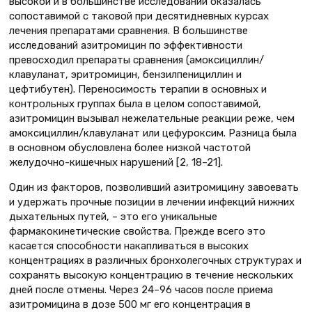
высокой и в большинстве исследований оказалась
сопоставимой с таковой при десятидневных курсах
лечения препаратами сравнения. В большинстве
исследований азитромицин по эффективности
превосходил препараты сравнения (амоксициллин/
клавуланат, эритромицин, бензилпенициллин и
цефтибутен). Переносимость терапии в основных и
контрольных группах была в целом сопоставимой,
азитромицин вызывал нежелательные реакции реже, чем
амоксициллин/клавуланат или цефуроксим. Разница была
в основном обусловлена более низкой частотой
желудочно-кишечных нарушений [2, 18–21].
Один из факторов, позволивший азитромицину завоевать
и удержать прочные позиции в лечении инфекций нижних
дыхательных путей, – это его уникальные
фармакокинетические свойства. Прежде всего это
касается способности накапливаться в высоких
концентрациях в различных бронхолегочных структурах и
сохранять высокую концентрацию в течение нескольких
дней после отмены. Через 24–96 часов после приема
азитромицина в дозе 500 мг его концентрация в