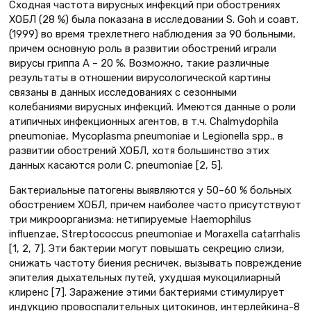
Сходная частота вирусных инфекций при обострениях
ХОБЛ (28 %) была показана в исследовании S. Goh и соавт.
(1999) во время трехлетнего наблюдения за 90 больными,
причем основную роль в развитии обострений играли
вирусы гриппа А – 20 %. Возможно, такие различные
результаты в отношении вирусологической картины
связаны в данных исследованиях с сезонными
колебаниями вирусных инфекций. Имеются данные о роли
атипичных инфекционных агентов, в т.ч. Chalmydophila
pneumoniaе, Mycoplasma pneumoniaе и Legionella spp., в
развитии обострений ХОБЛ, хотя большинство этих
данных касаются роли C. pneumoniaе [2, 5].
Бактериальные патогены выявляются у 50–60 % больных
обострением ХОБЛ, причем наиболее часто присутствуют
три микроорганизма: нетипируемые Haemophilus
influenzae, Streptococcus pneumoniae и Moraxella catarrhalis
[1, 2, 7]. Эти бактерии могут повышать секрецию слизи,
снижать частоту биения ресничек, вызывать повреждение
эпителия дыхательных путей, ухудшая мукоцилиарный
клиренс [7]. Заражение этими бактериями стимулирует
индукцию провоспалительных цитокинов, интерлейкина-8