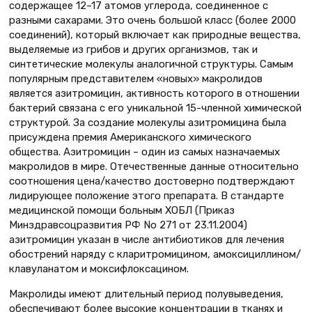
содержащее 12–17 атомов углерода, соединенное с
разными сахарами. Это очень большой класс (более 2000
соединений), который включает как природные вещества,
выделяемые из грибов и других организмов, так и
синтетические молекулы аналогичной структуры. Самым
популярным представителем «новых» макролидов
является азитромицин, активность которого в отношении
бактерий связана с его уникальной 15-членной химической
структурой. За создание молекулы азитромицина была
присуждена премия Американского химического
общества. Азитромицин – один из самых назначаемых
макролидов в мире. Отечественные данные относительно
соотношения цена/качество достоверно подтверждают
лидирующее положение этого препарата. В стандарте
медицинской помощи больным ХОБЛ (Приказ
Минздравсоцразвития РФ No 271 от 23.11.2004)
азитромицин указан в числе антибиотиков для лечения
обострений наряду с кларитромицином, амоксициллином/
клавуланатом и моксифлоксацином.
Макролиды имеют длительный период полувыведения,
обеспечивают более высокие концентрации в тканях и