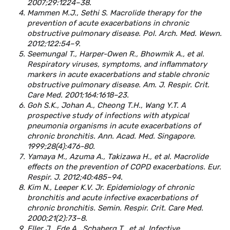
2007;29:1224–38.
Mammen M.J., Sethi S. Macrolide therapy for the
prevention of acute exacerbations in chronic
obstructive pulmonary disease. Pol. Arch. Med. Wewn.
2012;122:54–9.
Seemungal T., Harper-Owen R., Bhowmik A., et al.
Respiratory viruses, symptoms, and inflammatory
markers in acute exacerbations and stable chronic
obstructive pulmonary disease. Am. J. Respir. Crit.
Care Med. 2001;164:1618–23.
Goh S.K., Johan A., Cheong T.H., Wang Y.T. A
prospective study of infections with atypical
pneumonia organisms in acute exacerbations of
chronic bronchitis. Ann. Acad. Med. Singapore.
1999;28(4):476-80.
Yamaya M., Azuma A., Takizawa H., et al. Macrolide
effects on the prevention of COPD exacerbations. Eur.
Respir. J. 2012;40:485–94.
Kim N., Leeper K.V. Jr. Epidemiology of chronic
bronchitis and acute infective exacerbations of
chronic bronchitis. Semin. Respir. Crit. Care Med.
2000;21(2):73–8.
Eller J., Ede A., Schaberg T., et al. Infective