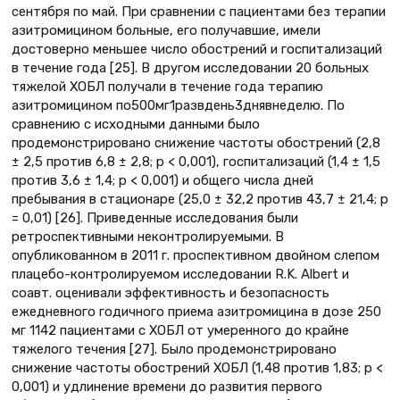
сентября по май. При сравнении с пациентами без терапии
азитромицином больные, его получавшие, имели
достоверно меньшее число обострений и госпитализаций
в течение года [25]. В другом исследовании 20 больных
тяжелой ХОБЛ получали в течение года терапию
азитромицином по500мг1развдень3днявнеделю. По
сравнению с исходными данными было
продемонстрировано снижение частоты обострений (2,8
± 2,5 против 6,8 ± 2,8; р < 0,001), госпитализаций (1,4 ± 1,5
против 3,6 ± 1,4; р < 0,001) и общего числа дней
пребывания в стационаре (25,0 ± 32,2 против 43,7 ± 21,4; р
= 0,01) [26]. Приведенные исследования были
ретроспективными неконтролируемыми. В
опубликованном в 2011 г. проспективном двойном слепом
плацебо-контролируемом исследовании R.K. Albert и
соавт. оценивали эффективность и безопасноcть
ежедневного годичного приема азитромицина в дозе 250
мг 1142 пациентами с ХОБЛ от умеренного до крайне
тяжелого течения [27]. Было продемонстрировано
снижение частоты обострений ХОБЛ (1,48 против 1,83; p <
0,001) и удлинение времени до развития первого