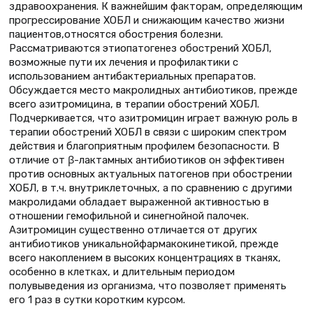
здравоохранения. К важнейшим факторам, определяющим
прогрессирование ХОБЛ и снижающим качество жизни
пациентов,относятся обострения болезни.
Рассматриваются этиопатогенез обострений ХОБЛ,
возможные пути их лечения и профилактики с
использованием антибактериальных препаратов.
Обсуждается место макролидных антибиотиков, прежде
всего азитромицина, в терапии обострений ХОБЛ.
Подчеркивается, что азитромицин играет важную роль в
терапии обострений ХОБЛ в связи с широким спектром
действия и благоприятным профилем безопасности. В
отличие от β-лактамных антибиотиков он эффективен
против основных актуальных патогенов при обострении
ХОБЛ, в т.ч. внутриклеточных, а по сравнению с другими
макролидами обладает выраженной активностью в
отношении гемофильной и синегнойной палочек.
Азитромицин существенно отличается от других
антибиотиков уникальнойфармакокинетикой, прежде
всего накоплением в высоких концентрациях в тканях,
особенно в клетках, и длительным периодом
полувыведения из организма, что позволяет применять
его 1 раз в сутки коротким курсом.