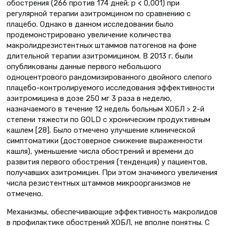
обострения (266 против 174 дней; p < 0,001) при
регулярной терапии азитромцином по сравнению с
плацебо. Однако в данном исследовании было
продемонстрировано увеличение количества
макролидрезистентных штаммов патогенов на фоне
длительной терапии азитромицином. В 2013 г. были
опубликованы данные первого небольшого
одноцентрового рандомизированного двойного слепого
плацебо-контролируемого исследования эффективности
азитромицина в дозе 250 мг 3 раза в неделю,
назначаемого в течение 12 недель больным ХОБЛ > 2-й
степени тяжести по GOLD с хроническим продуктивным
кашлем [28]. Было отмечено улучшение клинической
симптоматики (достоверное снижение выраженности
кашля), уменьшение числа обострений и времени до
развития первого обострения (тенденция) у пациентов,
получавших азитромицин. При этом значимого увеличения
числа резистентных штаммов микроорганизмов не
отмечено.
Механизмы, обеспечивающие эффективность макролидов
в профилактике обострений ХОБЛ, не вполне понятны. С