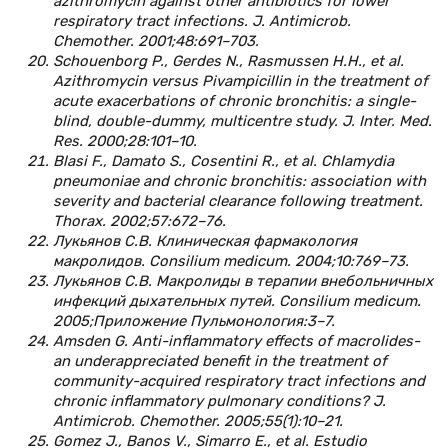
azithromycin against other antibiotics for lower
respiratory tract infections. J. Antimicrob.
Chemother. 2001;48:691–703.
Schouenborg P., Gerdes N., Rasmussen H.H., et al.
Azithromycin versus Pivampicillin in the treatment of
acute exacerbations of chronic bronchitis: a single-
blind, double-dummy, multicentre study. J. Inter. Med.
Res. 2000;28:101–10.
Blasi F., Damato S., Cosentini R., et al. Chlamydia
pneumoniae and chronic bronchitis: association with
severity and bacterial clearance following treatment.
Thorax. 2002;57:672–76.
Лукьянов С.В. Клиническая фармакология
макролидов. Consilium medicum. 2004;10:769–73.
Лукьянов С.В. Макролиды в терапии внебольничных
инфекций дыхательных путей. Consilium medicum.
2005;Приложение Пульмонология:3–7.
Amsden G. Anti-inflammatory effects of macrolides-
an underappreciated benefit in the treatment of
community-acquired respiratory tract infections and
chronic inflammatory pulmonary conditions? J.
Antimicrob. Chemother. 2005;55(1):10–21.
Gomez J., Banos V., Simarro E., et al. Estudio