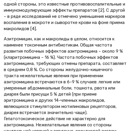
одной стороны, это известные противовоспалительные и
иммуномодулирующие эффекты препаратов [2]. С другой
– в ряде исследований не отмечено уменьшения маркеров
воспаления в мокроте и сыворотке крови на фоне приема
макролидов [4].
Азитромицин, как и макролиды в целом, относится к
наименее токсичным антибиотикам. Общая частота
развития побочных эффектов азитромицина – около 9 %
(кларитромицина – 16 %). Частота побочных эффектов
азитромицина, требующих отмены препарата, составляет
в среднем 0,8 %. Со стороны желудочно-кишечного
тракта нежелательные явления при применении
азитромицина встречаются в 6–9 % случаев: легкие или
умеренные абдоминальные боли, тошнота, рвота или
диарея были присущи 5 % детей (при приеме
эритромицина и других 14-членных макролидов,
являющихся стимулятором мотилиновых рецепторов,
диарея встречается значительно чаще).
Гепатотоксическое действие не характерно для
азитромицина. Нежелательные явления со стороны