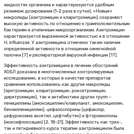
жидкостях организма и характеризуются удобным
режимом дозирования (1–2 раза в сутки). «Новые»
макролиды (азитромицин и кларитромицин) сохраняют
высокую активность по отношению к грамположительным
бактериям и атипичным микроорганизмам. Азитромицин
характеризуется выраженной активностью и в отношении
H. influenzae. У азитромицина отмечено также наличие
определенной активности в отношении синегнойной
палочки [7] и респираторной вирусной инфекции [17].
Эффективность азитромицина в лечении обострений
ХОБЛ доказана в многочисленных контролируемых
исследованиях, в которых в качестве препаратов
сравнения использовались как другие макролиды
(эритромицин, кларитромицин, рокситромицин,
диритромицин), так и антибиотики других групп –
пенициллины (амоксициллин/клавуланат, амоксициллин,
бензилпенициллин), цефалоспорины (цефаклор,
цефуроксима аксетил, цефтибутен) и фторхинолоны
(моксифлоксацин) [2, 18–21]. Эффективность как трех-,
так и пятидневного курса терапии азитромицином была