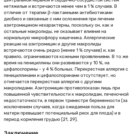
центральной нервной и сердечно-сосудистой систем
нетяжелые и встречаются менее чем в 1 % случаев. В
отличие от терапии β-лактамными антибиотиками
дисбиоз и связанные с ним осложнения при лечении
азитромицином нехарактерны, поскольку он, как и
остальные макролиды, не оказывает влияния на
нормальную микрофлору кишечника. Аллергические
реакции на азитромицин и другие макролиды
встречаются очень редко (менее 1 % случаев) и, как
правило, ограничиваются кожными проявлениями. В то же
время на пенициллины они развиваются у 10 %, на
цефалоспорины – у 4 % больных. Перекрeстная аллергия с
пенициллинами и цефалоспоринами отсутствует, но
отмечается перекрeстная аллергия с другими
макролидами. Азитромицин противопоказан лишь при
повышенной чувствительности к макролидам, печеночной
недостаточности, в первом триместре беременности (за
исключением случаев, когда ожидаемая польза для
матери превышает потенциальный риск для плода) и в
период кормления грудью [21, 29].
Заключение