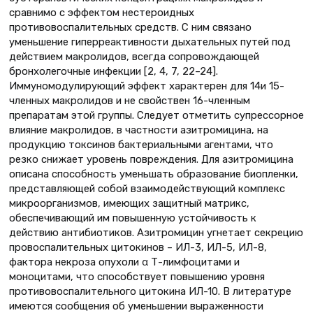
сравнимо с эффектом нестероидных
противовоспалительных средств. С ним связано
уменьшение гиперреактивности дыхательных путей под
действием макролидов, всегда сопровождающей
бронхолегочные инфекции [2, 4, 7, 22–24].
Иммуномодулирующий эффект характерен для 14и 15-
членных макролидов и не свойствен 16-членным
препаратам этой группы. Следует отметить супрессорное
влияние макролидов, в частности азитромицина, на
продукцию токсинов бактериальными агентами, что
резко снижает уровень повреждения. Для азитромицина
описана способность уменьшать образование биопленки,
представляющей собой взаимодействующий комплекс
микроорганизмов, имеющих защитный матрикс,
обеспечивающий им повышенную устойчивость к
действию антибиотиков. Азитромицин угнетает секрецию
провоспалительных цитокинов – ИЛ-3, ИЛ-5, ИЛ-8,
фактора некроза опухоли α Т-лимфоцитами и
моноцитами, что способствует повышению уровня
противовоспалительного цитокина ИЛ-10. В литературе
имеются сообщения об уменьшении выраженности