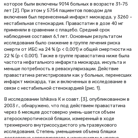
которое были включены 9014 больных в возрасте 31–75
лет [2]. При этом у 5754 пациентов поводом для
включения был перенесенный инфаркт миокарда, у 3260 –
нестабильная стенокардия. Правастатин в дозе 40 мг
применяли в сравнении с плацебо. Средний срок
наблюдения составил 6,1 лет. Основным результатом
исследования было снижение в группе лечения риска
смерти от ИБС на 24 % (р < 0,001) и общей смертности на
22 % (р < 0,001). Также в группе правастатина ниже была
частота нефатального инфаркта миокарда, инсульта и
меньше потребность в реваскуляризации. Действие
правастатина регистрировали как у больных, перенесших
инфаркт миокарда, так и включенных в исследование в
связи с нестабильной стенокардией (рис. 1).
В исследовании Ishikava К и соавт. [3], опубликованном в
2003 г., обнаружено, что под действием правастатина
через 6 месяцев достоверно умень-шается объем
атеросклеротической бляшки, измеренный в ходе
трехмерного внутрисосудистого ультразвукового
исследования. Степень уменьшения объема бляшки
достоверно коррелировала с изменениями в уровне