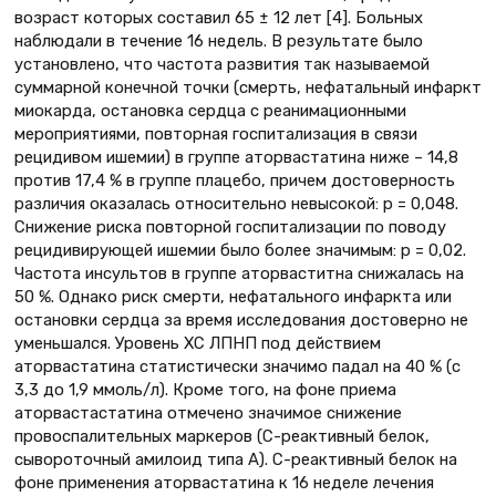
возраст которых составил 65 ± 12 лет [4]. Больных
наблюдали в течение 16 недель. В результате было
установлено, что частота развития так называемой
суммарной конечной точки (смерть, нефатальный инфаркт
миокарда, остановка сердца с реанимационными
мероприятиями, повторная госпитализация в связи
рецидивом ишемии) в группе аторвастатина ниже – 14,8
против 17,4 % в группе плацебо, причем достоверность
различия оказалась относительно невысокой: р = 0,048.
Снижение риска повторной госпитализации по поводу
рецидивирующей ишемии было более значимым: р = 0,02.
Частота инсультов в группе аторваститна снижалась на
50 %. Однако риск смерти, нефатального инфаркта или
остановки сердца за время исследования достоверно не
уменьшался. Уровень ХС ЛПНП под действием
аторвастатина статистически значимо падал на 40 % (с
3,3 до 1,9 ммоль/л). Кроме того, на фоне приема
аторвастастатина отмечено значимое снижение
провоспалительных маркеров (С-реактивный белок,
сывороточный амилоид типа А). С-реактивный белок на
фоне применения аторвастатина к 16 неделе лечения