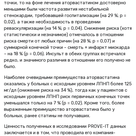
точки, то на фоне лечения аторвастатином достоверно
меньшими были частота развития нестабильной
стенокардии, требовавшей госпитализации (на 29 %; р =
0,02), а также необходимость в проведении
реваскуляризации (на 14 %; р = 0,04). Снижение риска (хотя
статистически и незначимое) отмечалось в отношении
риска смерти от любых причин (на 28 %; р = 0,07) и
суммарной конечной точки – смерть + инфаркт миокарда
– на 18 % (р = 0,06). Инсульт в обеих группах встречался
редко, и значимого различия в отношении его получено не
было.
Наиболее очевидными преимущества аторвастатина
оказались у больных с исходным уровнем ЛПНП более 125
мг/дл (снижение риска на 34 %), тогда как у пациентов с
исходным уровнем ЛПНП риск первичных конечных точек
уменьшался только на 7 % (р = 0,02). Кроме того, более
выраженным преимущество аторвастатина было у
больных, ранее статины не получавших.
Ценность полученных в исследовании PROVE-IT данных
заключается и в том, что проводила его компания-