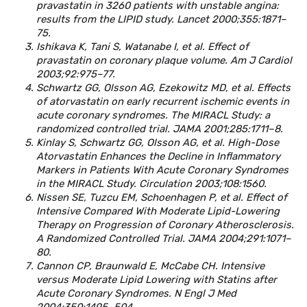
pravastatin in 3260 patients with unstable angina:
results from the LIPID study. Lancet 2000;355:1871–
75.
Ishikava K, Tani S, Watanabe I, et al. Effect of
pravastatin on coronary plaque volume. Am J Cardiol
2003;92:975–77.
Schwartz GG, Olsson AG, Ezekowitz MD, et al. Effects
of atorvastatin on early recurrent ischemic events in
acute coronary syndromes. The MIRACL Study: a
randomized controlled trial. JAMA 2001;285:1711–8.
Kinlay S, Schwartz GG, Olsson AG, et al. High-Dose
Atorvastatin Enhances the Decline in Inflammatory
Markers in Patients With Acute Coronary Syndromes
in the MIRACL Study. Circulation 2003;108:1560.
Nissen SE, Tuzcu EM, Schoenhagen P, et al. Effect of
Intensive Compared With Moderate Lipid-Lowering
Therapy on Progression of Coronary Atherosclerosis.
A Randomized Controlled Trial. JAMA 2004;291:1071–
80.
Cannon CP, Braunwald E, McCabe CH. Intensive
versus Moderate Lipid Lowering with Statins after
Acute Coronary Syndromes. N Engl J Med