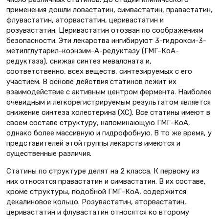
применения дошли ловастатин, симвастатин, правастатин,
флувастатин, аторвастатин, церивастатин и
розувастатин. Церивастатин отозван по соображениям
безопасности. Эти лекарства ингибируют 3-гидрокси-3-
метилглутарил-коэнзим-А-редуктазу (ГМГ-КоА-
редуктаза), снижая синтез мевалоната и,
соответственно, всех веществ, синтезируемых с его
участием. В основе действия статинов лежит их
взаимодействие с активным центром фермента. Наиболее
очевидным и легкорегистрируемым результатом является
снижение синтеза холестерина (ХС). Все статины имеют в
своем составе структуру, напоминающую ГМГ-КоА,
однако более массивную и гидрофобную. В то же время, у
представителей этой группы лекарств имеются и
существенные различия.
Статины по структуре делят на 2 класса. К первому из
них относятся правастатин и симвастатин. В их составе,
кроме структуры, подобной ГМГ-КоА, содержится
декалиновое кольцо. Розувастатин, аторвастатин,
церивастатин и флувастатин относятся ко второму