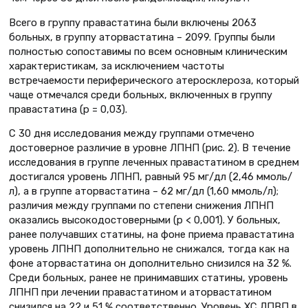
Всего в группу правастатина были включены 2063
больных, в группу аторвастатина – 2099. Группы были
полностью сопоставимы по всем основным клиническим
характеристикам, за исключением частоты
встречаемости периферического атеросклероза, который
чаще отмечался среди больных, включенных в группу
правастатина (р = 0,03).
С 30 дня исследования между группами отмечено
достоверное различие в уровне ЛПНП (рис. 2). В течение
исследования в группе леченных правастатином в среднем
достигался уровень ЛПНП, равный 95 мг/дл (2,46 ммоль/
л), а в группе аторвастатина – 62 мг/дл (1,60 ммоль/л);
различия между группами по степени снижения ЛПНП
оказались высокодостоверными (р < 0,001). У больных,
ранее получавших статины, на фоне приема правастатина
уровень ЛПНП дополнительно не снижался, тогда как на
фоне аторвастатина он дополнительно снизился на 32 %.
Среди больных, ранее не принимавших статины, уровень
ЛПНП при лечении правастатином и аторвастатином
снизился на 22 и 51 % соответственно. Уровень ХС ЛПВП в