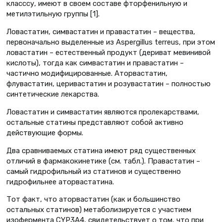
класссу, имеют в своем составе фторфенильную и
метилэтильную группы [1].
Ловастатин, симвастатин и правастатин – вещества,
первоначально выделенные из Aspergillus terreus, при этом
ловастатин – естественный продукт (дериват мевинивой
кислоты), тогда как симвастатин и правастатин –
частично модифицированные. Аторвастатин,
флувастатин, церивастатин и розувастатин – полностью
синтетические лекарства.
Ловастатин и симвастатин являются пролекарствами,
остальные статины представляют собой активно
действующие формы.
Два сравниваемых статина имеют ряд существенных
отличий в фармакокинетике (см. табл.). Правастатин –
самый гидрофильный из статинов и существенно
гидрофильнее аторвастатина.
Тот факт, что аторвастатин (как и большинство
остальных статинов) метаболизируется с участием
изофермента CYP3A4, свидетельствует о том, что при