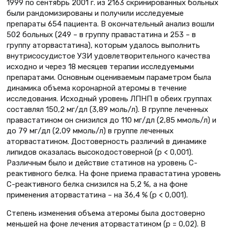
1999 по сентябрь 2001 г. из 2163 скринированных больных
были рандомизированы и получили исследуемые
препараты 654 пациента. В окончательный анализ вошли
502 больных (249 – в группу правастатина и 253 – в
группу аторвастатина), которым удалось выполнить
внутрисосудистое УЗИ удовлетворительного качества
исходно и через 18 месяцев терапии исследуемыми
препаратами. Основным оцениваемым параметром была
динамика объема коронарной атеромы в течение
исследования. Исходный уровень ЛПНП в обеих группах
составлял 150,2 мг/дл (3,89 моль/л). В группе леченных
правастатином он снизился до 110 мг/дл (2,85 ммоль/л) и
до 79 мг/дл (2,09 ммоль/л) в группе леченных
аторвастатином. Достоверность различий в динамике
липидов оказалась высокодостоверной (р < 0,001).
Различным было и действие статинов на уровень С-
реактивного белка. На фоне приема правастатина уровень
С-реактивного белка снизился на 5,2 %, а на фоне
применения аторвастатина – на 36,4 % (р < 0,001).
Степень изменения объема атеромы была достоверно
меньшей на фоне лечения аторвастатином (р = 0,02). В