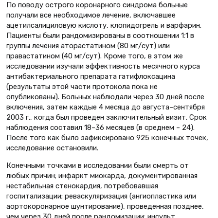
По поводу острого коронарного синдрома больные
получали все необходимое лечение, включавшее
ацетилсалициловую кислоту, клопидогрель и варфарин.
Пациенты были рандомизированы в соотношении 1:1 в
группы лечения аторастатином (80 мг/сут) или
правастатином (40 мг/сут). Кроме того, в этом же
исследовании изучали эффективность месячного курса
антибактериального препарата гатифлоксацина
(результаты этой части протокола пока не
опубликованы). Больных наблюдали через 30 дней после
включения, затем каждые 4 месяца до августа–сентября
2003 г., когда был проведен заключительный визит. Срок
наблюдения составил 18–36 месяцев (в среднем – 24).
После того как было зафиксировано 925 конечных точек,
исследование остановили.
Конечными точками в исследовании были смерть от
любых причин; инфаркт миокарда, документированная
нестабильная стенокардия, потребовавшая
госпитализации; реваскуляризация (ангиопластика или
аортокоронарное шунтирование), проведенная позднее,
чем через 30 дней после рандомизации; инсульт.