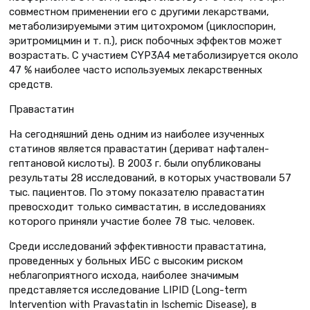
совместном применении его с другими лекарствами,
метаболизируемыми этим цитохромом (циклоспорин,
эритромицмин и т. п.), риск побочных эффектов может
возрастать. С участием CYP3A4 метаболизируется около
47 % наиболее часто используемых лекарственных
средств.
Правастатин
На сегодняшний день одним из наиболее изученных
статинов является правастатин (дериват нафтален-
гептановой кислоты). В 2003 г. были опубликованы
результаты 28 исследований, в которых участвовали 57
тыс. пациентов. По этому показателю правастатин
превосходит только симвастатин, в исследованиях
которого приняли участие более 78 тыс. человек.
Среди исследований эффективности правастатина,
проведенных у больных ИБС с высоким риском
неблагоприятного исхода, наиболее значимым
представляется исследование LIPID (Long-term
Intervention with Pravastatin in Ischemic Disease), в