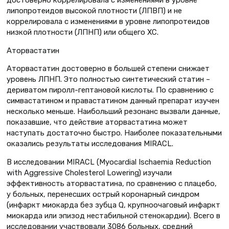
липопротеидов высокой плотности (ЛПВП) и не
коррелировала с изменениями в уровне липопротеидов
низкой плотности (ЛПНП) или общего ХС.
Аторвастатин
Аторвастатин достоверно в большей степени снижает
уровень ЛПНП. Это полностью синтетический статин –
дериватом пиролл-гептановой кислоты. По сравнению с
симвастатином и правастатином данный препарат изучен
несколько меньше. Наибольший резонанс вызвали данные,
показавшие, что действие аторвастатина может
наступать достаточно быстро. Наиболее показательными
оказались результаты исследования MIRACL.
В исследовании MIRACL (Myocardial Ischaemia Reduction
with Aggressive Cholesterol Lowering) изучали
эффективность аторвастатина, по сравнению с плацебо,
у больных, перенесших острый коронарный синдром
(инфаркт миокарда без зубца Q, крупноочаговый инфаркт
миокарда или эпизод нестабильной стенокардии). Всего в
исследовании участвовали 3086 больных, средний