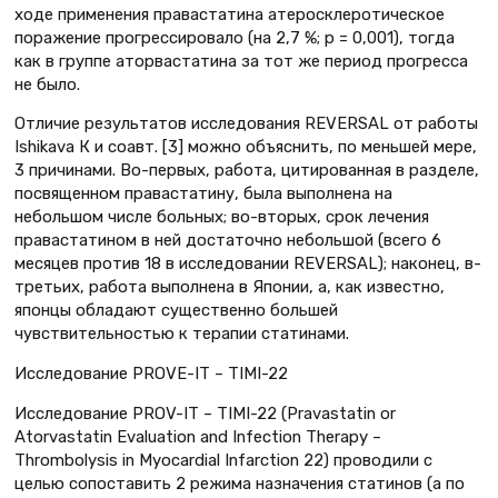
ходе применения правастатина атеросклеротическое
поражение прогрессировало (на 2,7 %; р = 0,001), тогда
как в группе аторвастатина за тот же период прогресса
не было.
Отличие результатов исследования REVERSAL от работы
Ishikava К и соавт. [3] можно объяснить, по меньшей мере,
3 причинами. Во-первых, работа, цитированная в разделе,
посвященном правастатину, была выполнена на
небольшом числе больных; во-вторых, срок лечения
правастатином в ней достаточно небольшой (всего 6
месяцев против 18 в исследовании REVERSAL); наконец, в-
третьих, работа выполнена в Японии, а, как известно,
японцы обладают существенно большей
чувствительностью к терапии статинами.
Исследование PROVЕ-IT – TIMI-22
Исследование PROV-IT – TIMI-22 (Pravastatin or
Atorvastatin Evaluation and Infection Therapy –
Thrombolysis in Myocardial Infarction 22) проводили с
целью сопоставить 2 режима назначения статинов (а по