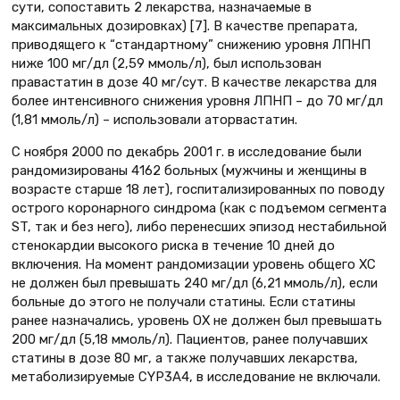
сути, сопоставить 2 лекарства, назначаемые в
максимальных дозировках) [7]. В качестве препарата,
приводящего к “стандартному” снижению уровня ЛПНП
ниже 100 мг/дл (2,59 ммоль/л), был использован
правастатин в дозе 40 мг/сут. В качестве лекарства для
более интенсивного снижения уровня ЛПНП – до 70 мг/дл
(1,81 ммоль/л) – использовали аторвастатин.
С ноября 2000 по декабрь 2001 г. в исследование были
рандомизированы 4162 больных (мужчины и женщины в
возрасте старше 18 лет), госпитализированных по поводу
острого коронарного синдрома (как с подъемом сегмента
ST, так и без него), либо перенесших эпизод нестабильной
стенокардии высокого риска в течение 10 дней до
включения. На момент рандомизации уровень общего ХС
не должен был превышать 240 мг/дл (6,21 ммоль/л), если
больные до этого не получали статины. Если статины
ранее назначались, уровень ОХ не должен был превышать
200 мг/дл (5,18 ммоль/л). Пациентов, ранее получавших
статины в дозе 80 мг, а также получавших лекарства,
метаболизируемые CYP3А4, в исследование не включали.