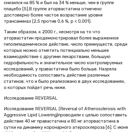
снизился на 85 % и был на 34 % меньше, чем в группе
плацебо [5].В группе аторвастатина отмечено
достоверно более частое возрастание уровня
трансаминаз (2,5 против 0,6 %, р < 0,001).
Таким образом, к 2000 г., несмотря на то что
аторвастатин продемонстрировал более выраженное
гиполипидемическое действие, число преимуществ, среди
которых можно отметить потенциально меньшее
взаимодействие с другими лекарствами, большую
гидрофильность и значительное число контролируемых
исследований, у правастатина было больше. Назрела
необходимость сопоставить действие различных
статинов, что и было реализовано в двух исследованиях,
о которых пойдет речь ниже.
Исследование REVERSAL
Исследование REVERSAL (Reversal of Atherosclerosis with
Aggressive Lipid Lowering)проводили с целью сопоставить
действие 40 мг правастатина и 80 мг аторвастатина в
сутки на динамику коронарного атеросклероза [6]. С июня