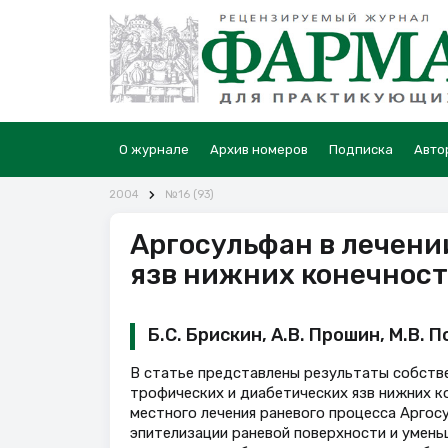
О журнале
Архив номеров
Подписка
Авто
2004
№16 (93)
Аргосульфан в лечени
язв нижних конечнос
Б.С. Брискин, А.В. Прошин, М.В. 
В статье представлены результаты собств
трофических и диабетических язв нижних к
местного лечения раневого процесса Аргос
эпителизации раневой поверхности и умень