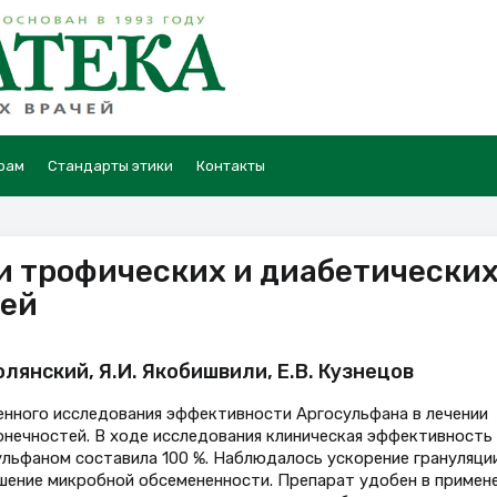
рам
Стандарты этики
Контакты
и трофических и диабетически
тей
Полянский, Я.И. Якобишвили, Е.В. Кузнецов
енного исследования эффективности Аргосульфана в лечении
онечностей. В ходе исследования клиническая эффективность
ульфаном составила 100 %. Наблюдалось ускорение грануляции
шение микробной обсемененности. Препарат удобен в примене