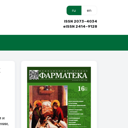
ru
en
ISSN 2073–4034
eISSN 2414–9128
х
 и
нии,